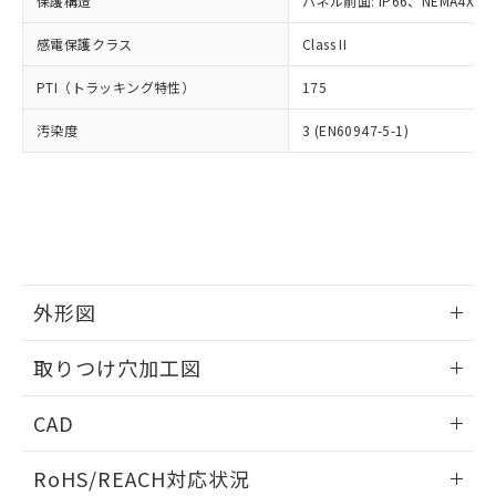
保護構造
パネル前面: IP66、NEMA4X, N
オムロン制御機器販売店や当社販売拠
フタル酸エステル類の４物質については閾値を超える意
武器並びにこれらの製造装置等に一切
いては、お客様のお取引先、ま
図的な使用がないことを確認しています。
点は「
販売ネットワーク
」をご確認
※2 環境保護使用期限
使用いたしません。
感電保護クラス
Class II
たはお客様担当のオムロン制御
ください。
当社は、貴社製品を第三者に販売する
機器販売店・当社販売員にご確
在庫状況および標準価格結果を当社の
※2 対応予定月
「ｅ」：有害物質（10物質）のすべてが基
PTI（トラッキング特性）
175
場合は、上記1、2および3の内容を当
認ください)
事前の承諾なく第三者に漏洩または開
準値以下であることを示します。
該第三者に通知します。また当社は、
示しないようお願いします。
汚染度
3 (EN60947-5-1)
部品在庫の切り替え状況などにより、予定
「10」：通常の使用状況下において有害物
販売先および販売に係わる関係者が違
マイパーツ機能（部品リスト作成サー
空
受注生産機種、また在庫状況の
月が前後することがあります。
質が外部に漏えいし、環境に深刻な影響を
法に輸出するおそれがある場合は、取
ビス）をご利用いただくには、I-Web
白
情報を公開していない機種
及ぼさない年数を意味します。
り引きをいたしません。
メンバーズにご登録されている必要が
「－」：未確認です。当社販売部門へお問
あります。
い合わせください。
お客様が当ウェブサイト上で当社にご
※3 非含有証明書ダウンロード
登録された部品リストについて、当社
および当社の共同利用者が、当社の製
下記の非含有証明書をダウンロードするこ
品・サービスに関するお客様との取
外形図
とができます。
合意する
キャンセル
引・商談に必要な範囲で利用すること
をご了承ください。
情報更新：2026/05/21
取りつけ穴加工図
EU RoHS指令（10物質）の非含有証明書
※当社の共同利用者とは、
"個人情報
51物質の非含有証明書（当社基準）
の共同利用に関して"
の「1.共同利
情報更新：2026/05/21
※本証明書は発行日時点で非含有を証明す
CAD
用者の範囲」に記載されている法人を
るもので、過去に遡って非含有を証明する
指します。
ものではありません。
ログイン/会員登録いただくと、CADデータをダウンロー
RoHS/REACH対応状況
また、RoHS指令のフタル酸エステル類４
ドすることができます。