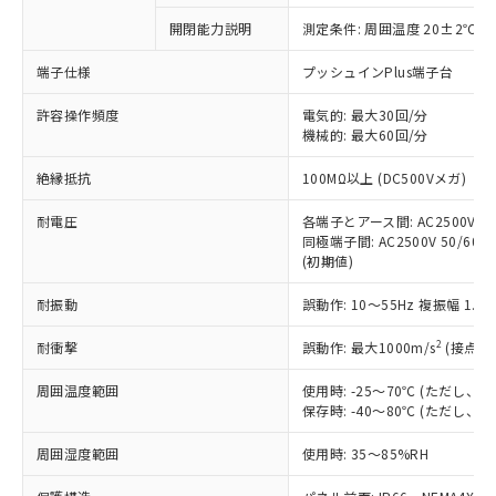
対応予定なし：EU RoHS指令（10物質）の
開閉能力説明
測定条件: 周囲温度 20±2℃、
以下の条件をお読みいただき、同意のうえ
非含有に非対応の商品で、対応品を出す予
ご利用ください。
定はありません。
端子仕様
プッシュインPlus端子台
調査・確認中：EU RoHS指令（10物質）の
本サービスは、当社制御機器事業取扱
※1 中国RoHS○×表
非含有の対応状況を調査中または確認中の
許容操作頻度
電気的: 最大30回/分
商品の当社在庫状況および標準価格
機械的: 最大60回/分
商品です。
(税抜)を提供させていただくもので
「○」：最大均質材料含有率が中国RoHSの
非該当品：ライセンス料など無形物で、有
す。
絶縁抵抗
100MΩ以上 (DC500Vメガ)
基準値以下であることを示します。
害物質有無と関係のない商品です。
当社制御機器事業取扱商品の中には、
「×」：最大均質材料含有率が中国RoHSの
仕入先様の事情により、非含有部品として
本サービスの対象外となる商品もある
耐電圧
各端子とアース間: AC2500V 50/
基準値を超えていることを示します。
いたものが、含有品と判明した場合などや
当社は、これら貴社製品のうち、外国
同極端子間: AC2500V 50/60Hz
ことをご了承ください。
「－」：未確認です。当社販売部門へお問
むを得ず変更することがあります。
為替および外国貿易法に定める商品
(初期値)
在庫状況および標準価格照会結果は、
い合わせください。
（以下｢規制貨物等」という）を輸出
記載している更新日時点での社内デー
*EU RoHS指令（10物質）：
耐振動
誤動作: 10～55Hz 複振幅 1.
または国外への提供する場合は、日本
記
タに基づき作成されるものであり、閲
説明
鉛(Pb) 1000ppm以下、 水銀(Hg) 1000ppm以下、 カド
*中国RoHS10物質の基準値 (GB/T26572)：
国政府の輸出許可(または役務取引許
号
覧された時点での実際の在庫および標
ミウム(Cd) 100ppm以下、
Pb(鉛) :1000ppm、 Hg(水銀) : 1000ppm、 Cd(カドミウ
2
耐衝撃
誤動作: 最大1000m/s
(接点開
可)を取得するなどの必要な手続きを
六価クロム(Cr(Ⅵ)) 1000ppm以下、ポリ臭化ビフェニル
ム) : 100ppm、
準価格とは異なる場合があることをご
類(PBB) 1000ppm以下、ポリ臭化ジフェニルエーテル類
Cr(Ⅵ)(六価クロム) : 1000ppm、 PBBs(ポリ臭化ビフェ
とります。
了承ください。
(PBDE) 1000ppm以下、フタル酸ビス(2-エチルヘキシ
○
一定数以上の在庫あり
ニル類) : 1000ppm、 PBDEs(ポリ臭化ジフェニルエーテ
周囲温度範囲
使用時: -25～70℃ (ただし
当社は規制貨物を破棄する場合は、完
ル) (DEHP)(別名：DOP) 1000ppm以下、フタル酸ブチ
正式な納期状況および標準価格はお客
ル類) : 1000ppm、
保存時: -40～80℃ (ただし
ルベンジル（BBP） 1000ppm以下、フタル酸ジブチル
全に破砕するなど、違法に輸出されな
DBP(フタル酸ジブチル) : 1000ppm、 DIBP(フタル酸ジ
様のお取引先、またはお客様担当のオ
（DBP） 1000ppm以下、フタル酸ジイソブチル
イソブチル) : 1000ppm、 BBP(フタル酸ブチルベンジ
△
一定数には満たないが在庫あり
いよう必要な手段を講じます。
ムロン制御機器販売店・当社販売員に
(DIBP) 1000ppm以下
周囲湿度範囲
使用時: 35～85%RH
ル) : 1000ppm、
当社は貴社製品を、核兵器、ミサイ
但し、RoHS指令で産業用監視および制御機器に対する
DEHP(フタル酸ビス(2-エチルヘキシル)) : 1000ppm
ご相談ください。
適用除外項目は除く。
ル、化学兵器、生物兵器またはその他
－
在庫なし(最新の在庫状況につ