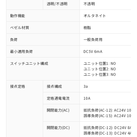
透明/不透明
不透明
動作機能
オルタネイト
ベゼル材質
樹脂
負荷
一般負荷用
最小適用負荷
DC5V 6mA
スイッチユニット構成
ユニット位置1: NO
ユニット位置2: NO
ユニット位置3: NO
接点定格
接点構成
3a
※1 対応状況
定格通電電流
10A
対応済み：EU RoHS指令（10物質）の
開閉能力(AC)
抵抗負荷(AC-12): AC24V 10A/A
非含有に対応した製品が提供可能な商品で
誘導負荷(AC-15): AC24V 10A/AC
す。
対応予定：EU RoHS指令（10物質）の非含
開閉能力(DC)
抵抗負荷(DC-12): DC24V 8A/DC
ご利用条件
有に対応した製品に切り替える予定のある
誘導負荷(DC-13): DC24V 4A/DC
商品です。