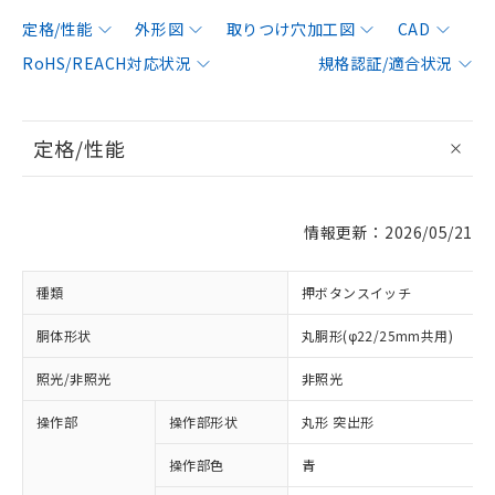
定格/性能
外形図
取りつけ穴加工図
CAD
RoHS/REACH対応状況
規格認証/適合状況
定格/性能
情報更新：2026/05/21
種類
押ボタンスイッチ
胴体形状
丸胴形(φ22/25mm共用)
照光/非照光
非照光
操作部
操作部形状
丸形 突出形
操作部色
青