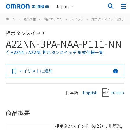
制御機器
Japan
ホーム
>
商品情報
>
商品カテゴリ
>
スイッチ
>
押ボタンスイッチ/表示灯
押ボタンスイッチ
A22NN-BPA-NAA-P111-NN
A22NN / A22NL 押ボタンスイッチ 形式仕様一覧
マイリストに追加
日本語
English
PDF出力
商品概要
押ボタンスイッチ（φ22）, 非照光,