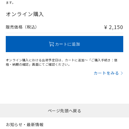
ます。
"対応済み"や非含有の記載がされた商品であっても、流通
在庫等で未対応品が混在する可能性があります。
オンライン購入
非含有品が必要な際は、弊社営業部門もしくは販売店へお
問い合わせください。
¥ 2,150
販売価格（税込）
この製品のRoHS/REACH対応状況ページへ
カートに追加
オンライン購入における出荷予定日は、カートに追加～「ご購入手続き：価
格・納期の確認」画面にてご確認ください。
カートをみる
ページ先頭へ戻る
お知らせ・最新情報