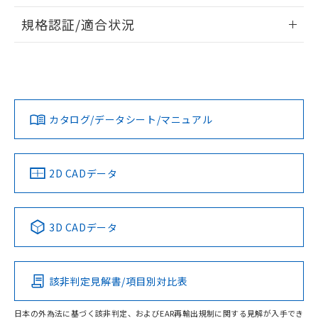
物質の対応では、対応完了までの期間は出
情報更新：2026/7/29
荷製品に未対応品が混在することから備考
規格認証/適合状況
欄に対応日を記載しておりました。
ログイン/会員登録
EU RoHS
注意事項・凡例
A22NN-BPA-NAA-P111-NNについての規格認証/適合状況に
既に当社にて対応品への在庫切替を完了
ついては、「カスタマーサポートセンタ お客様相談室」また
していることから、特段のことがない限
は貴社担当オムロン営業員または販売店にお問い合わせくだ
り、2022年1月12日より割愛しておりま
対応状況
対応予定月
※1
※2
さい。
す。
ダウンロードデータをご利用いただく前に、以下を必ずお読
みください。
カタログ/データシート/マニュアル
対応済み
ソフトウェアの使用条件
お問い合わせ
中国 RoHS
注意事項・凡例
2D CADデータ
中国 RoHS表
※1 ※2
3D CADデータ
Pb
Hg
Cd
Cr(VI)
該非判定見解書/項目別対比表
O
O
O
O
日本の外為法に基づく該非判定、およびEAR再輸出規制に関する見解が入手でき