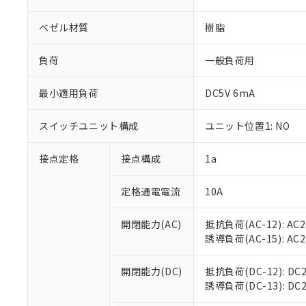
ベゼル材質
樹脂
負荷
一般負荷用
※1 対応状況
最小適用負荷
DC5V 6mA
対応済み：EU
スイッチユニット構成
ユニット位置1: NO
対応予定：EU R
対応予定なし：EU
接点定格
接点構成
1a
調査・確認中：EU
ご利用条件
非該当品：ライセ
※1 中国RoHS
定格通電電流
10A
仕入先様の事情に
があります。
以下の条件をお読
「○」：最大均質
開閉能力(AC)
抵抗負荷(AC-12): AC24
「×」：最大均質
本サービスは
当社は、これ
*EU RoHS指令（10物
誘導負荷(AC-15): AC24V
「－」：未確認で
鉛(Pb) 1000ppm以下、
くものです。
う）を輸出ま
記
説明
六価クロム(Cr(Ⅵ)) 1
当社制御機器
などの必要な
フタル酸ビス(2-エチルヘ
号
開閉能力(DC)
抵抗負荷(DC-12): DC24
*中国RoHS10物質の基準値 
ル（DBP） 1000ppm
在庫状況およ
当社は規制貨
Pb(鉛) :1000ppm、 Hg
誘導負荷(DC-13): DC24
但し、RoHS指令で産
のであり、閲
ます。
Cr(Ⅵ)(六価クロム) : 
フタル酸エステル類の４
○
一定数以
DBP(フタル酸ジブチル) :