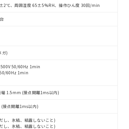
品を、核兵器、ミサイル、化学兵器、生物兵器またはその他武器並
チルヘキシル)) : 1000ppm
0±2℃、周囲湿度 65±5%RH、操作ひん度 30回/min
況および標準価格はお客様のお取引先、またはお客様担当のオムロ
用いたしません。
ご相談ください。
は満たないが在庫あり
製品を第三者に販売する場合は、上記1、2および3の内容を当該第
機器販売店や当社販売拠点は「
販売ネットワーク
」をご確認くだ
販売先および販売に係わる関係者が違法に輸出するおそれがある場
子台
用期限
び標準価格結果を当社の事前の承諾なく第三者に漏洩または開示し
え状況などにより、予定月が前後することがあります。
(最新の在庫状況については、お客様のお取引先、またはお客様担当
（10物質）のすべてが基準値以下であることを示します。
店・当社販売員にご確認ください)
能（部品リスト作成サービス）をご利用いただくには、I-Webメン
使用状況下において有害物質が外部に漏えいし、環境に深刻な影響を
あります。
機種、また在庫状況の情報を公開していない機種
ェブサイト上で当社にご登録された部品リストについて、当社およ
書ダウンロード
す。当社販売部門へお問い合わせください。
メガ)
品・サービスに関するお客様との取引・商談に必要な範囲で利用す
合意する
キャンセル
書をダウンロードすることができます。
0V 50/60Hz 1min
利用者とは、
"個人情報の共同利用に関して"
の「1.共同利用者の
0/60Hz 1min
します。
10物質）の非含有証明書
明書（当社基準）
日時点で非含有を証明するもので、過去に遡って非含有を証明するも
令のフタル酸エステル類４物質の対応では、対応完了までの期間は出
振幅 1.5mm (接点開離1ms以内)
備考欄に対応日を記載しておりました。
品への在庫切替を完了していることから、特段のことがない限り、20
2
(接点開離1ms以内)
す。
 (ただし、氷結、結露しないこと)
 (ただし、氷結、結露しないこと)