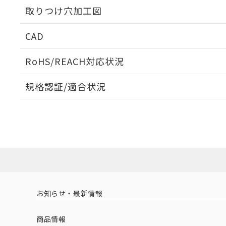
取りつけ穴加工図
CAD
ログイン/会員登録いただくと、CADデータをダウンロ
RoHS/REACH対応状況
規格認証/適合状況
EU RoHS
注意事項・凡例
A22NN-BPA-NAA-P100-NNについての規格認証/適
業員または販売店にお問い合わせください。
ダウンロードデータをご利用いただく前に、以下を必ずお読
対応状況
対応予定月
※1
※2
ソフトウェアの使用条件
対応済み
お知らせ・最新情報
中国 RoHS
注意事項・凡例
商品情報