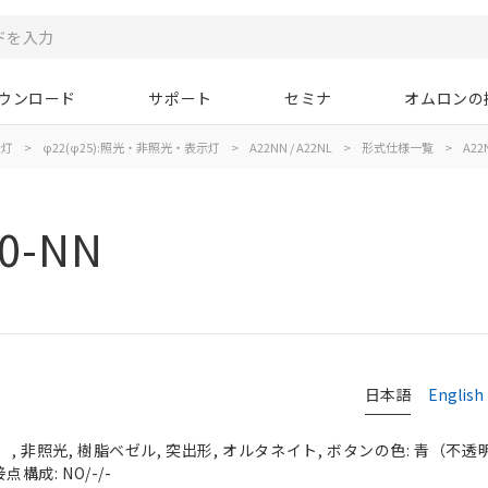
ウンロード
サポート
セミナ
オムロンの
示灯
>
φ22(φ25):照光・非照光・表示灯
>
A22NN / A22NL
>
形式仕様一覧
>
A22
0-NN
日本語
English
 非照光, 樹脂ベゼル, 突出形, オルタネイト, ボタンの色: 青（不透明）,
点構成: NO/-/-