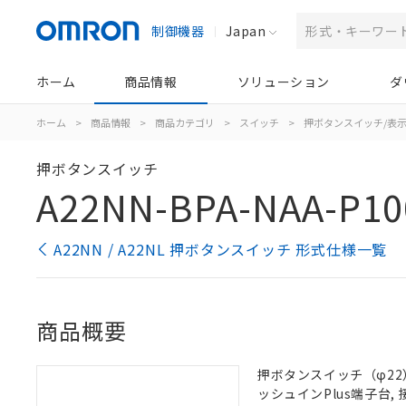
制御機器
Japan
ホーム
商品情報
ソリューション
ダ
ホーム
>
商品情報
>
商品カテゴリ
>
スイッチ
>
押ボタンスイッチ/表
押ボタンスイッチ
A22NN-BPA-NAA-P10
A22NN / A22NL 押ボタンスイッチ 形式仕様一覧
商品概要
押ボタンスイッチ（φ22）,
ッシュインPlus端子台, 接