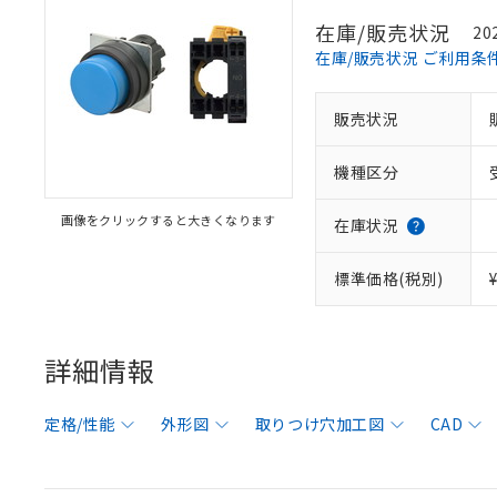
在庫/販売状況
20
在庫/販売状況 ご利用条
販売状況
機種区分
画像をクリックすると大きくなります
在庫状況
標準価格(税別)
詳細情報
定格/性能
外形図
取りつけ穴加工図
CAD