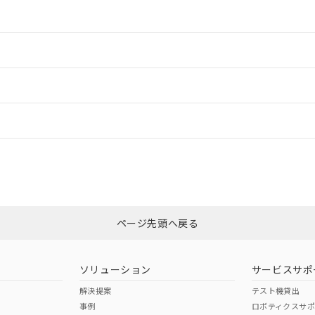
情報更新：2
情報更新：2
ードすることができます。
情報更新：
ログイン/会員登録
合状況については、「カスタマーサポートセンタ お客様相談室」または貴社
みください。
非含有証明書
※3
ページ先頭へ戻る
ダウンロードはこちら
ソリューション
サービスサポ
解決提案
テスト機貸出
事例
ロボティクスサ