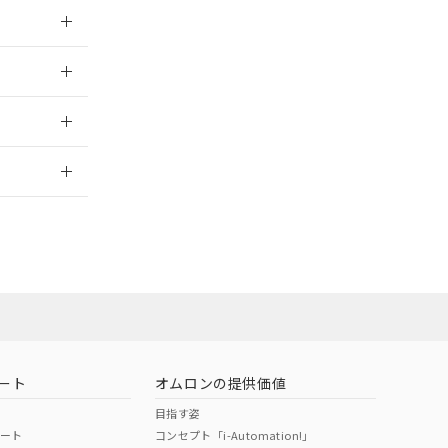
026/05/21
026/05/21
2026/7/29
担当オムロン営
お問い合わせ
ート
オムロンの提供価値
目指す姿
ポート
コンセプト「i-Automation!」