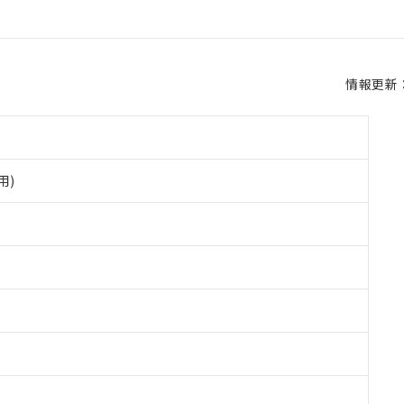
情報更新：2
用)