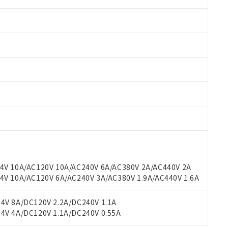
 RoHS指令（10物質）の非含有に対応した製品が提供可能な商品です
oHS指令（10物質）の非含有に対応した製品に切り替える予定のある
 RoHS指令（10物質）の非含有に非対応の商品で、対応品を出す予
 RoHS指令（10物質）の非含有の対応状況を調査中または確認中の
ンス料など無形物で、有害物質有無と関係のない商品です。
○×表
より、非含有部品としていたものが、含有品と判明した場合などやむ
みいただき、同意のうえご利用ください。
材料含有率が中国RoHSの基準値以下であることを示します。
V 10A/AC120V 10A/AC240V 6A/AC380V 2A/AC440V 2A
材料含有率が中国RoHSの基準値を超えていることを示します。
、当社制御機器事業取扱商品の当社在庫状況および標準価格(税抜)
ら貴社製品のうち、外国為替および外国貿易法に定める商品（以下｢
質）：
 10A/AC120V 6A/AC240V 3A/AC380V 1.9A/AC440V 1.6A
す。当社販売部門へお問い合わせください。
 水銀(Hg) 1000ppm以下、 カドミウム(Cd) 100ppm以下、
たは国外への提供する場合は、日本国政府の輸出許可(または役務取
000ppm以下、ポリ臭化ビフェニル類(PBB) 1000ppm以下、ポリ臭化ジフェニルエーテル類(P
事業取扱商品の中には、本サービスの対象外となる商品もあること
手続きをとります。
キシル) (DEHP)(別名：DOP) 1000ppm以下、フタル酸ブチルベンジル（BBP） 100
V 8A/DC120V 2.2A/DC240V 1.1A
(GB/T26572)：
以下、フタル酸ジイソブチル (DIBP) 1000ppm以下
び標準価格照会結果は、記載している更新日時点での社内データに
物を破棄する場合は、完全に破砕するなど、違法に輸出されないよ
(水銀) : 1000ppm、 Cd(カドミウム) : 100ppm、
V 4A/DC120V 1.1A/DC240V 0.55A
業用監視および制御機器に対する適用除外項目は除く。
覧された時点での実際の在庫および標準価格とは異なる場合がある
1000ppm、 PBBs(ポリ臭化ビフェニル類) : 1000ppm、 PBDEs(ポリ臭化ジフェニルエーテル類
物質については閾値を超える意図的な使用がないことを確認しています。
上の在庫あり
 1000ppm、 DIBP(フタル酸ジイソブチル) : 1000ppm、 BBP(フタル酸ブチルベンジル) :