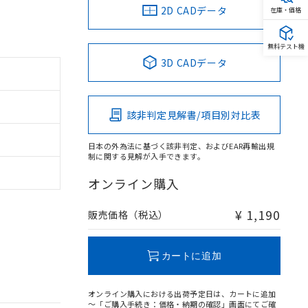
2D CADデータ
在庫・価格
無料テスト機
3D CADデータ
該非判定見解書/項目別対比表
日本の外為法に基づく該非判定、およびEAR再輸出規
制に関する見解が入手できます。
オンライン購入
¥ 1,190
販売価格（税込）
カートに追加
オンライン購入における出荷予定日は、カートに追加
～「ご購入手続き：価格・納期の確認」画面にてご確