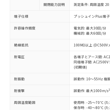
い。
当社は貴社製
DEHP(フタル酸ビス(2-エ
開閉能力説明
測定条件: 周囲温度 2
正式な納期状
置等に一切使
当社販売員に
※2 対応予定月
△
一定数に
当社は、貴社
オムロン制御
また当社は、
端子仕様
プッシュインPlus端
※2 環境保護使
在庫状況およ
部品在庫の切り替
たしません。
－
在庫なし
す。
「ｅ」：有害物質
機器販売
許容操作頻度
電気的: 最大30回/分
マイパーツ機
「10」：通常の
機械的: 最大60回/分
ている必要が
味します。
空
受注生産
お客様が当ウ
※3 非含有証明
「－」：未確認で
白
絶縁抵抗
100MΩ以上 (DC500V
が、当社の製
さい。
下記の非含有証明
耐電圧
各端子とアース間: AC250
※当社の共同
同極端子間: AC2500V 5
いる法人を指
EU RoHS指令（
(初期値)
51物質の非含有証
※本証明書は発行
また、RoHS指
耐振動
誤動作: 10～55Hz 複
混在することから
既に当社にて対応
耐衝撃
誤動作: 最大1000m/s
り割愛しておりま
周囲温度範囲
使用時: -25～70℃
保存時: -40～80℃