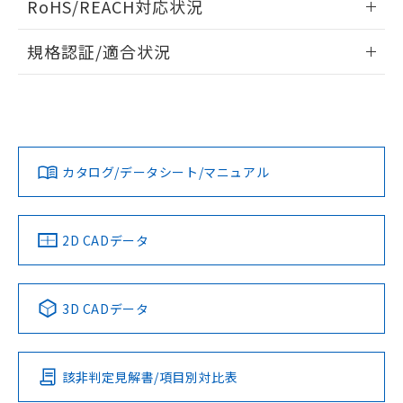
RoHS/REACH対応状況
ドすることができます。
物質の対応では、対応完了までの期間は出
荷製品に未対応品が混在することから備考
情報更新：2026/7/29
規格認証/適合状況
欄に対応日を記載しておりました。
既に当社にて対応品への在庫切替を完了
ログイン/会員登録
EU RoHS
注意事項・凡例
A22NN-BNM-NYA-P202-NNについての規格認証/適合状況に
していることから、特段のことがない限
ついては、「カスタマーサポートセンタ お客様相談室」また
り、2022年1月12日より割愛しておりま
は貴社担当オムロン営業員または販売店にお問い合わせくだ
す。
対応状況
対応予定月
※1
※2
さい。
ダウンロードデータをご利用いただく前に、以下を必ずお読
みください。
カタログ/データシート/マニュアル
対応済み
ソフトウェアの使用条件
お問い合わせ
中国 RoHS
注意事項・凡例
2D CADデータ
中国 RoHS表
※1 ※2
3D CADデータ
Pb
Hg
Cd
Cr(VI)
該非判定見解書/項目別対比表
O
O
O
O