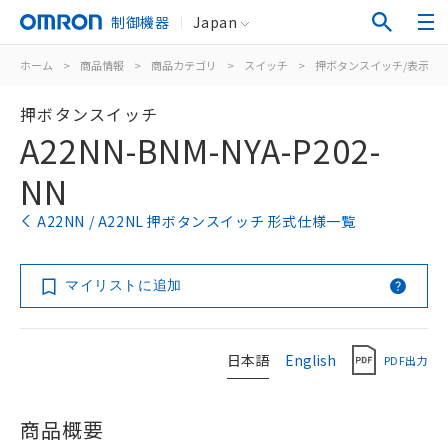
制御機器
Japan
ホーム
>
商品情報
>
商品カテゴリ
>
スイッチ
>
押ボタンスイッチ/表示灯
押ボタンスイッチ
A22NN-BNM-NYA-P202-
NN
A22NN / A22NL 押ボタンスイッチ 形式仕様一覧
マイリストに追加
日本語
English
PDF出力
商品概要