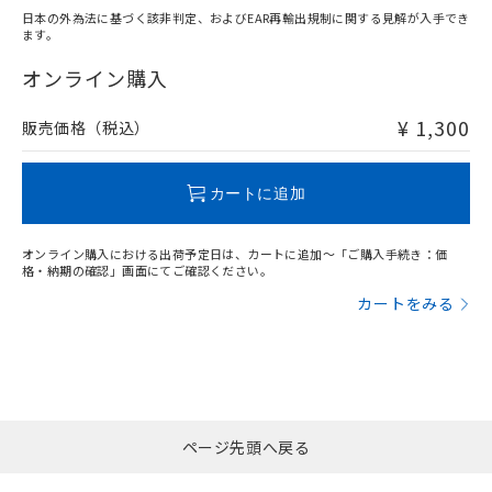
日本の外為法に基づく該非判定、およびEAR再輸出規制に関する見解が入手でき
ます。
"対応済み"や非含有の記載がされた商品であっても、流通
在庫等で未対応品が混在する可能性があります。
オンライン購入
非含有品が必要な際は、弊社営業部門もしくは販売店へお
問い合わせください。
¥ 1,300
販売価格（税込）
この製品のRoHS/REACH対応状況ページへ
カートに追加
オンライン購入における出荷予定日は、カートに追加～「ご購入手続き：価
格・納期の確認」画面にてご確認ください。
カートをみる
ページ先頭へ戻る