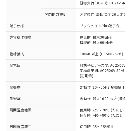
商品です。
誘導負荷(DC-13): DC24V 4A/DC
対応予定なし：EU RoHS指令（10物質）の
以下の条件をお読みいただき、同意のうえ
開閉能力説明
測定条件: 周囲温度 20±2℃、
非含有に非対応の商品で、対応品を出す予
ご利用ください。
定はありません。
端子仕様
プッシュインPlus端子台
調査・確認中：EU RoHS指令（10物質）の
本サービスは、当社制御機器事業取扱
※1 中国RoHS○×表
非含有の対応状況を調査中または確認中の
商品の当社在庫状況および標準価格
許容操作頻度
電気的: 最大30回/分
商品です。
機械的: 最大60回/分
(税抜)を提供させていただくもので
「○」：最大均質材料含有率が中国RoHSの
非該当品：ライセンス料など無形物で、有
す。
基準値以下であることを示します。
害物質有無と関係のない商品です。
絶縁抵抗
100MΩ以上 (DC500Vメガ)
当社制御機器事業取扱商品の中には、
「×」：最大均質材料含有率が中国RoHSの
仕入先様の事情により、非含有部品として
本サービスの対象外となる商品もある
基準値を超えていることを示します。
いたものが、含有品と判明した場合などや
耐電圧
各端子とアース間: AC2500V 50/
当社は、これら貴社製品のうち、外国
ことをご了承ください。
「－」：未確認です。当社販売部門へお問
むを得ず変更することがあります。
同極端子間: AC2500V 50/60Hz
為替および外国貿易法に定める商品
在庫状況および標準価格照会結果は、
い合わせください。
(初期値)
（以下｢規制貨物等」という）を輸出
記載している更新日時点での社内デー
*EU RoHS指令（10物質）：
または国外への提供する場合は、日本
記
タに基づき作成されるものであり、閲
説明
耐振動
誤動作: 10～55Hz 複振幅 1.
鉛(Pb) 1000ppm以下、 水銀(Hg) 1000ppm以下、 カド
*中国RoHS10物質の基準値 (GB/T26572)：
国政府の輸出許可(または役務取引許
号
覧された時点での実際の在庫および標
ミウム(Cd) 100ppm以下、
Pb(鉛) :1000ppm、 Hg(水銀) : 1000ppm、 Cd(カドミウ
可)を取得するなどの必要な手続きを
六価クロム(Cr(Ⅵ)) 1000ppm以下、ポリ臭化ビフェニル
ム) : 100ppm、
準価格とは異なる場合があることをご
2
耐衝撃
誤動作: 最大1000m/s
(接点開
類(PBB) 1000ppm以下、ポリ臭化ジフェニルエーテル類
Cr(Ⅵ)(六価クロム) : 1000ppm、 PBBs(ポリ臭化ビフェ
とります。
了承ください。
(PBDE) 1000ppm以下、フタル酸ビス(2-エチルヘキシ
○
一定数以上の在庫あり
ニル類) : 1000ppm、 PBDEs(ポリ臭化ジフェニルエーテ
当社は規制貨物を破棄する場合は、完
ル) (DEHP)(別名：DOP) 1000ppm以下、フタル酸ブチ
周囲温度範囲
使用時: -25～70℃ (ただし
正式な納期状況および標準価格はお客
ル類) : 1000ppm、
ルベンジル（BBP） 1000ppm以下、フタル酸ジブチル
全に破砕するなど、違法に輸出されな
DBP(フタル酸ジブチル) : 1000ppm、 DIBP(フタル酸ジ
保存時: -40～80℃ (ただし
様のお取引先、またはお客様担当のオ
（DBP） 1000ppm以下、フタル酸ジイソブチル
イソブチル) : 1000ppm、 BBP(フタル酸ブチルベンジ
△
一定数には満たないが在庫あり
いよう必要な手段を講じます。
ムロン制御機器販売店・当社販売員に
(DIBP) 1000ppm以下
ル) : 1000ppm、
周囲湿度範囲
使用時: 35～85%RH
当社は貴社製品を、核兵器、ミサイ
但し、RoHS指令で産業用監視および制御機器に対する
DEHP(フタル酸ビス(2-エチルヘキシル)) : 1000ppm
ご相談ください。