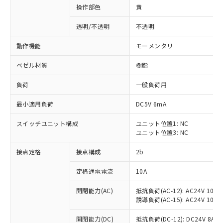
操作部色
黄
透明/不透明
不透明
動作機能
モーメンタリ
ベゼル材質
樹脂
負荷
一般負荷用
最小適用負荷
DC5V 6mA
スイッチユニット構成
ユニット位置1: NC
ユニット位置3: NC
接点定格
接点構成
2b
※1 対応状況
定格通電電流
10A
対応済み：EU RoHS指令（10物質）の
非含有に対応した製品が提供可能な商品で
開閉能力(AC)
抵抗負荷(AC-12): AC24V 10A/A
す。
誘導負荷(AC-15): AC24V 10A/AC
対応予定：EU RoHS指令（10物質）の非含
ご利用条件
有に対応した製品に切り替える予定のある
開閉能力(DC)
抵抗負荷(DC-12): DC24V 8A/DC