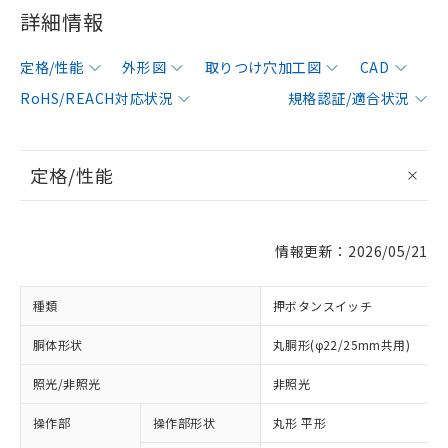
詳細情報
定格/性能
外形図
取りつけ穴加工図
CAD
RoHS/REACH対応状況
規格認証/適合状況
定格/性能
情報更新：2026/05/21
種類
押ボタンスイッチ
胴体形状
丸胴形(φ22/25mm共用)
照光/非照光
非照光
操作部
操作部形状
丸形 平形