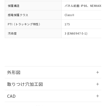
適用除外項目は除く。
ル、化学兵器、生物兵器またはその他
－
在庫なし(最新の在庫状況につ
オムロン制御機器販売店や当社販売拠
フタル酸エステル類の４物質については閾値を超える意
保護構造
パネル前面: IP66、NEMA4X, N
武器並びにこれらの製造装置等に一切
いては、お客様のお取引先、ま
図的な使用がないことを確認しています。
点は「
販売ネットワーク
」をご確認
※2 環境保護使用期限
使用いたしません。
たはお客様担当のオムロン制御
ください。
感電保護クラス
Class II
当社は、貴社製品を第三者に販売する
機器販売店・当社販売員にご確
在庫状況および標準価格結果を当社の
※2 対応予定月
「ｅ」：有害物質（10物質）のすべてが基
場合は、上記1、2および3の内容を当
認ください)
事前の承諾なく第三者に漏洩または開
PTI（トラッキング特性）
175
準値以下であることを示します。
該第三者に通知します。また当社は、
示しないようお願いします。
部品在庫の切り替え状況などにより、予定
「10」：通常の使用状況下において有害物
販売先および販売に係わる関係者が違
マイパーツ機能（部品リスト作成サー
汚染度
3 (EN60947-5-1)
空
受注生産機種、また在庫状況の
月が前後することがあります。
質が外部に漏えいし、環境に深刻な影響を
法に輸出するおそれがある場合は、取
ビス）をご利用いただくには、I-Web
白
情報を公開していない機種
及ぼさない年数を意味します。
り引きをいたしません。
メンバーズにご登録されている必要が
「－」：未確認です。当社販売部門へお問
あります。
い合わせください。
お客様が当ウェブサイト上で当社にご
※3 非含有証明書ダウンロード
登録された部品リストについて、当社
および当社の共同利用者が、当社の製
下記の非含有証明書をダウンロードするこ
品・サービスに関するお客様との取
とができます。
外形図
合意する
キャンセル
引・商談に必要な範囲で利用すること
をご了承ください。
情報更新：2026/05/21
EU RoHS指令（10物質）の非含有証明書
※当社の共同利用者とは、
"個人情報
取りつけ穴加工図
51物質の非含有証明書（当社基準）
の共同利用に関して"
の「1.共同利
※本証明書は発行日時点で非含有を証明す
情報更新：2026/05/21
用者の範囲」に記載されている法人を
CAD
るもので、過去に遡って非含有を証明する
指します。
ものではありません。
ログイン/会員登録いただくと、CADデータをダウンロー
また、RoHS指令のフタル酸エステル類４