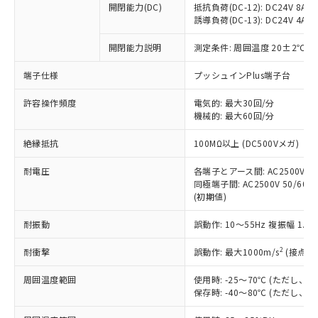
開閉能力(DC)
抵抗負荷(DC-12): DC24V 8A/DC
商品です。
誘導負荷(DC-13): DC24V 4A/DC
対応予定なし：EU RoHS指令（10物質）の
以下の条件をお読みいただき、同意のうえ
非含有に非対応の商品で、対応品を出す予
開閉能力説明
測定条件: 周囲温度 20±2℃、
ご利用ください。
定はありません。
調査・確認中：EU RoHS指令（10物質）の
端子仕様
プッシュインPlus端子台
本サービスは、当社制御機器事業取扱
※1 中国RoHS○×表
非含有の対応状況を調査中または確認中の
商品の当社在庫状況および標準価格
許容操作頻度
商品です。
電気的: 最大30回/分
(税抜)を提供させていただくもので
「○」：最大均質材料含有率が中国RoHSの
機械的: 最大60回/分
非該当品：ライセンス料など無形物で、有
す。
基準値以下であることを示します。
害物質有無と関係のない商品です。
当社制御機器事業取扱商品の中には、
絶縁抵抗
100MΩ以上 (DC500Vメガ)
「×」：最大均質材料含有率が中国RoHSの
仕入先様の事情により、非含有部品として
本サービスの対象外となる商品もある
基準値を超えていることを示します。
いたものが、含有品と判明した場合などや
当社は、これら貴社製品のうち、外国
ことをご了承ください。
耐電圧
各端子とアース間: AC2500V 50/
「－」：未確認です。当社販売部門へお問
むを得ず変更することがあります。
為替および外国貿易法に定める商品
同極端子間: AC2500V 50/60Hz
在庫状況および標準価格照会結果は、
い合わせください。
（以下｢規制貨物等」という）を輸出
(初期値)
記載している更新日時点での社内デー
*EU RoHS指令（10物質）：
または国外への提供する場合は、日本
記
タに基づき作成されるものであり、閲
説明
鉛(Pb) 1000ppm以下、 水銀(Hg) 1000ppm以下、 カド
*中国RoHS10物質の基準値 (GB/T26572)：
耐振動
誤動作: 10～55Hz 複振幅 1.
国政府の輸出許可(または役務取引許
号
覧された時点での実際の在庫および標
ミウム(Cd) 100ppm以下、
Pb(鉛) :1000ppm、 Hg(水銀) : 1000ppm、 Cd(カドミウ
可)を取得するなどの必要な手続きを
六価クロム(Cr(Ⅵ)) 1000ppm以下、ポリ臭化ビフェニル
ム) : 100ppm、
準価格とは異なる場合があることをご
類(PBB) 1000ppm以下、ポリ臭化ジフェニルエーテル類
2
耐衝撃
誤動作: 最大1000m/s
(接点開
Cr(Ⅵ)(六価クロム) : 1000ppm、 PBBs(ポリ臭化ビフェ
とります。
了承ください。
(PBDE) 1000ppm以下、フタル酸ビス(2-エチルヘキシ
○
一定数以上の在庫あり
ニル類) : 1000ppm、 PBDEs(ポリ臭化ジフェニルエーテ
当社は規制貨物を破棄する場合は、完
ル) (DEHP)(別名：DOP) 1000ppm以下、フタル酸ブチ
正式な納期状況および標準価格はお客
ル類) : 1000ppm、
周囲温度範囲
使用時: -25～70℃ (ただし
ルベンジル（BBP） 1000ppm以下、フタル酸ジブチル
全に破砕するなど、違法に輸出されな
DBP(フタル酸ジブチル) : 1000ppm、 DIBP(フタル酸ジ
様のお取引先、またはお客様担当のオ
保存時: -40～80℃ (ただし
（DBP） 1000ppm以下、フタル酸ジイソブチル
イソブチル) : 1000ppm、 BBP(フタル酸ブチルベンジ
△
一定数には満たないが在庫あり
いよう必要な手段を講じます。
ムロン制御機器販売店・当社販売員に
(DIBP) 1000ppm以下
ル) : 1000ppm、
当社は貴社製品を、核兵器、ミサイ
但し、RoHS指令で産業用監視および制御機器に対する
DEHP(フタル酸ビス(2-エチルヘキシル)) : 1000ppm