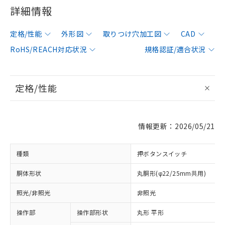
詳細情報
定格/性能
外形図
取りつけ穴加工図
CAD
RoHS/REACH対応状況
規格認証/適合状況
定格/性能
情報更新：2026/05/21
種類
押ボタンスイッチ
胴体形状
丸胴形(φ22/25mm共用)
照光/非照光
非照光
操作部
操作部形状
丸形 平形