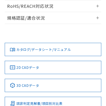
また、RoHS指令のフタル酸エステル類４
ログイン/会員登録いただくと、CADデータをダウンロー
RoHS/REACH対応状況
物質の対応では、対応完了までの期間は出
ドすることができます。
荷製品に未対応品が混在することから備考
情報更新：2026/7/29
欄に対応日を記載しておりました。
規格認証/適合状況
既に当社にて対応品への在庫切替を完了
ログイン/会員登録
EU RoHS
注意事項・凡例
A22NN-BNM-NYA-P122-NNについての規格認証/適合状況に
していることから、特段のことがない限
ついては、「カスタマーサポートセンタ お客様相談室」また
り、2022年1月12日より割愛しておりま
は貴社担当オムロン営業員または販売店にお問い合わせくだ
す。
対応状況
対応予定月
※1
※2
さい。
ダウンロードデータをご利用いただく前に、以下を必ずお読
みください。
カタログ/データシート/マニュアル
対応済み
ソフトウェアの使用条件
お問い合わせ
中国 RoHS
注意事項・凡例
2D CADデータ
中国 RoHS表
※1 ※2
3D CADデータ
Pb
Hg
Cd
Cr(VI)
該非判定見解書/項目別対比表
O
O
O
O