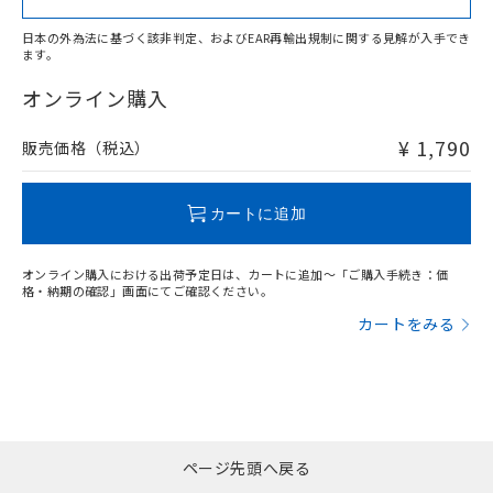
日本の外為法に基づく該非判定、およびEAR再輸出規制に関する見解が入手でき
ます。
"対応済み"や非含有の記載がされた商品であっても、流通
在庫等で未対応品が混在する可能性があります。
オンライン購入
非含有品が必要な際は、弊社営業部門もしくは販売店へお
問い合わせください。
¥ 1,790
販売価格（税込）
この製品のRoHS/REACH対応状況ページへ
カートに追加
オンライン購入における出荷予定日は、カートに追加～「ご購入手続き：価
格・納期の確認」画面にてご確認ください。
カートをみる
ページ先頭へ戻る