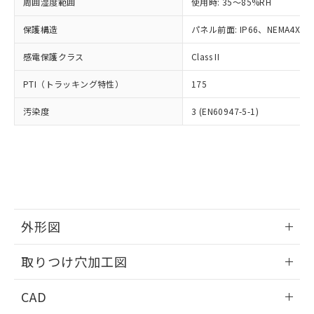
ご相談ください。
周囲湿度範囲
使用時: 35～85%RH
適用除外項目は除く。
ル、化学兵器、生物兵器またはその他
－
在庫なし(最新の在庫状況につ
オムロン制御機器販売店や当社販売拠
フタル酸エステル類の４物質については閾値を超える意
武器並びにこれらの製造装置等に一切
いては、お客様のお取引先、ま
図的な使用がないことを確認しています。
保護構造
パネル前面: IP66、NEMA4X, N
点は「
販売ネットワーク
」をご確認
※2 環境保護使用期限
使用いたしません。
たはお客様担当のオムロン制御
ください。
当社は、貴社製品を第三者に販売する
感電保護クラス
Class II
機器販売店・当社販売員にご確
在庫状況および標準価格結果を当社の
※2 対応予定月
「ｅ」：有害物質（10物質）のすべてが基
場合は、上記1、2および3の内容を当
認ください)
事前の承諾なく第三者に漏洩または開
準値以下であることを示します。
PTI（トラッキング特性）
175
該第三者に通知します。また当社は、
示しないようお願いします。
部品在庫の切り替え状況などにより、予定
「10」：通常の使用状況下において有害物
販売先および販売に係わる関係者が違
マイパーツ機能（部品リスト作成サー
空
受注生産機種、また在庫状況の
汚染度
3 (EN60947-5-1)
月が前後することがあります。
質が外部に漏えいし、環境に深刻な影響を
法に輸出するおそれがある場合は、取
ビス）をご利用いただくには、I-Web
白
情報を公開していない機種
及ぼさない年数を意味します。
り引きをいたしません。
メンバーズにご登録されている必要が
「－」：未確認です。当社販売部門へお問
あります。
い合わせください。
お客様が当ウェブサイト上で当社にご
※3 非含有証明書ダウンロード
登録された部品リストについて、当社
および当社の共同利用者が、当社の製
下記の非含有証明書をダウンロードするこ
品・サービスに関するお客様との取
とができます。
合意する
キャンセル
引・商談に必要な範囲で利用すること
外形図
をご了承ください。
EU RoHS指令（10物質）の非含有証明書
※当社の共同利用者とは、
情報更新：2026/05/21
"個人情報
取りつけ穴加工図
51物質の非含有証明書（当社基準）
の共同利用に関して"
の「1.共同利
※本証明書は発行日時点で非含有を証明す
用者の範囲」に記載されている法人を
情報更新：2026/05/21
るもので、過去に遡って非含有を証明する
CAD
指します。
ものではありません。