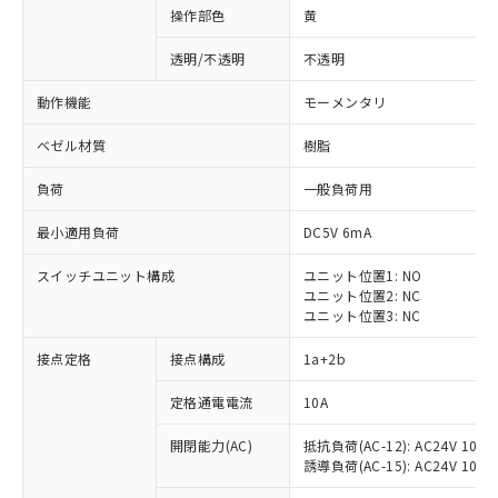
操作部色
黄
透明/不透明
不透明
動作機能
モーメンタリ
ベゼル材質
樹脂
負荷
一般負荷用
最小適用負荷
DC5V 6mA
スイッチユニット構成
ユニット位置1: NO
ユニット位置2: NC
ユニット位置3: NC
※1 対応状況
接点定格
接点構成
1a+2b
対応済み：EU RoHS指令（10物質）の
定格通電電流
10A
非含有に対応した製品が提供可能な商品で
開閉能力(AC)
抵抗負荷(AC-12): AC24V 10A/A
す。
誘導負荷(AC-15): AC24V 10A/AC
対応予定：EU RoHS指令（10物質）の非含
ご利用条件
有に対応した製品に切り替える予定のある