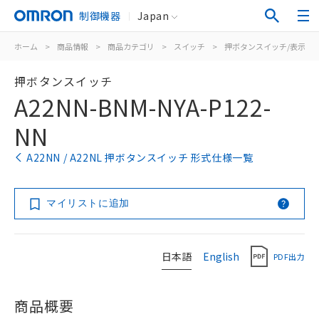
制御機器
Japan
ホーム
>
商品情報
>
商品カテゴリ
>
スイッチ
>
押ボタンスイッチ/表示灯
押ボタンスイッチ
A22NN-BNM-NYA-P122-
NN
A22NN / A22NL 押ボタンスイッチ 形式仕様一覧
マイリストに追加
日本語
English
PDF出力
商品概要