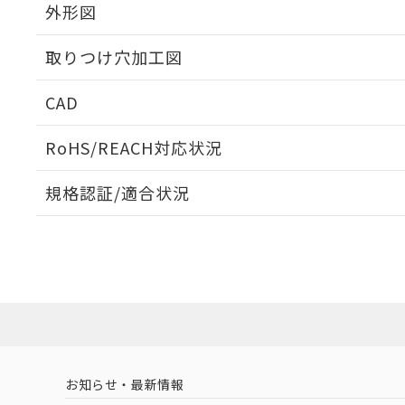
外形図
取りつけ穴加工図
CAD
ログイン/会員登録いただくと、CADデータをダウンロ
RoHS/REACH対応状況
規格認証/適合状況
EU RoHS
注意事項・凡例
A22NN-BNM-NYA-P112-NNについての規格認証/
営業員または販売店にお問い合わせください。
ダウンロードデータをご利用いただく前に、以下を必ずお読
対応状況
対応予定月
※1
※2
ソフトウェアの使用条件
対応済み
お知らせ・最新情報
中国 RoHS
注意事項・凡例