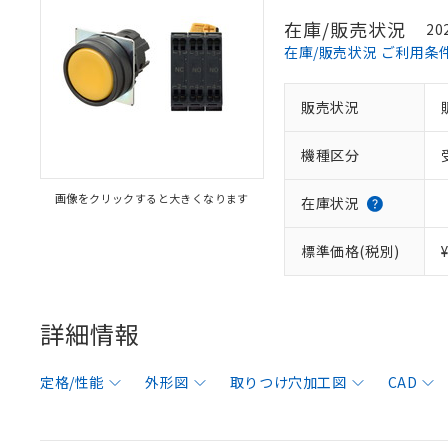
在庫/販売状況
20
在庫/販売状況 ご利用条
販売状況
機種区分
画像をクリックすると大きくなります
在庫状況
標準価格(税別)
詳細情報
定格/性能
外形図
取りつけ穴加工図
CAD