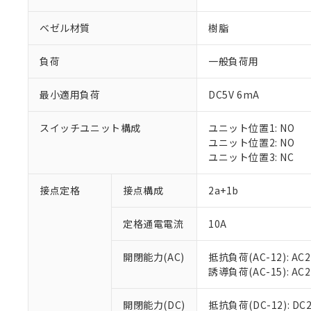
ベゼル材質
樹脂
負荷
一般負荷用
最小適用負荷
DC5V 6mA
※1 対応状況
スイッチユニット構成
ユニット位置1: NO
対応済み：EU
ユニット位置2: NO
対応予定：EU R
ユニット位置3: NC
対応予定なし：EU
調査・確認中：EU
ご利用条件
接点定格
接点構成
2a+1b
非該当品：ライセ
※1 中国RoHS
仕入先様の事情に
定格通電電流
10A
があります。
以下の条件をお読
「○」：最大均質
「×」：最大均質
本サービスは
当社は、これ
*EU RoHS指令（10物
開閉能力(AC)
抵抗負荷(AC-12): AC24
「－」：未確認で
鉛(Pb) 1000ppm以下、
くものです。
う）を輸出ま
誘導負荷(AC-15): AC24V
記
説明
六価クロム(Cr(Ⅵ)) 1
当社制御機器
などの必要な
フタル酸ビス(2-エチルヘ
号
*中国RoHS10物質の基準値 
ル（DBP） 1000ppm
在庫状況およ
当社は規制貨
Pb(鉛) :1000ppm、 Hg
開閉能力(DC)
抵抗負荷(DC-12): DC24
但し、RoHS指令で産