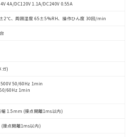
覧された時点での実際の在庫および標準価格とは異なる場合がある
1000ppm、 PBBs(ポリ臭化ビフェニル類) : 1000ppm、 PBDEs(ポリ臭化ジフェニルエーテル類
物質については閾値を超える意図的な使用がないことを確認しています。
V 4A/DC120V 1.1A/DC240V 0.55A
上の在庫あり
 1000ppm、 DIBP(フタル酸ジイソブチル) : 1000ppm、 BBP(フタル酸ブチルベンジル) :
品を、核兵器、ミサイル、化学兵器、生物兵器またはその他武器並
チルヘキシル)) : 1000ppm
況および標準価格はお客様のお取引先、またはお客様担当のオムロ
用いたしません。
0±2℃、周囲湿度 65±5%RH、操作ひん度 30回/min
ご相談ください。
は満たないが在庫あり
製品を第三者に販売する場合は、上記1、2および3の内容を当該第
機器販売店や当社販売拠点は「
販売ネットワーク
」をご確認くだ
販売先および販売に係わる関係者が違法に輸出するおそれがある場
用期限
び標準価格結果を当社の事前の承諾なく第三者に漏洩または開示し
え状況などにより、予定月が前後することがあります。
子台
(最新の在庫状況については、お客様のお取引先、またはお客様担当
（10物質）のすべてが基準値以下であることを示します。
店・当社販売員にご確認ください)
能（部品リスト作成サービス）をご利用いただくには、I-Webメン
使用状況下において有害物質が外部に漏えいし、環境に深刻な影響を
あります。
機種、また在庫状況の情報を公開していない機種
ェブサイト上で当社にご登録された部品リストについて、当社およ
書ダウンロード
す。当社販売部門へお問い合わせください。
品・サービスに関するお客様との取引・商談に必要な範囲で利用す
合意する
キャンセル
メガ)
書をダウンロードすることができます。
利用者とは、
"個人情報の共同利用に関して"
の「1.共同利用者の
0V 50/60Hz 1min
します。
10物質）の非含有証明書
0/60Hz 1min
明書（当社基準）
日時点で非含有を証明するもので、過去に遡って非含有を証明するも
令のフタル酸エステル類４物質の対応では、対応完了までの期間は出
備考欄に対応日を記載しておりました。
振幅 1.5mm (接点開離1ms以内)
品への在庫切替を完了していることから、特段のことがない限り、20
す。
2
(接点開離1ms以内)