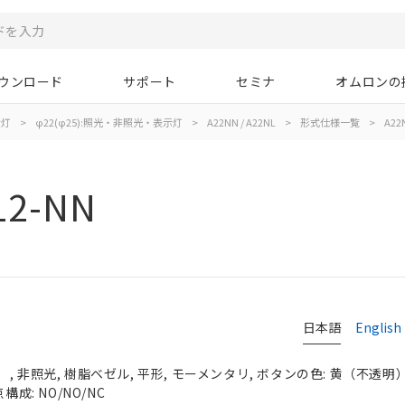
ウンロード
サポート
セミナ
オムロンの
示灯
>
φ22(φ25):照光・非照光・表示灯
>
A22NN / A22NL
>
形式仕様一覧
>
A22
12-NN
日本語
English
 非照光, 樹脂ベゼル, 平形, モーメンタリ, ボタンの色: 黄（不透明）, 
構成: NO/NO/NC