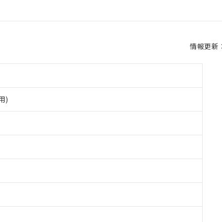
情報更新：2
用)