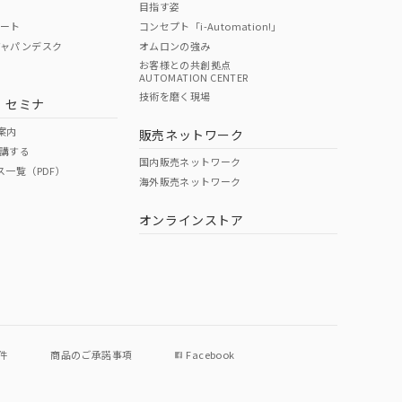
目指す姿
ポート
コンセプト「i-Automation!」
ジャパンデスク
オムロンの強み
お客様との共創拠点
AUTOMATION CENTER
DIBP
BBP
DEHP
環境保護
技術を磨く現場
・セミナ
使用期限
案内
販売ネットワーク
講する
O
O
O
e
国内販売ネットワーク
ス一覧（PDF）
海外販売ネットワーク
オンラインストア
状況ページへ
件
商品のご承諾事項
Facebook