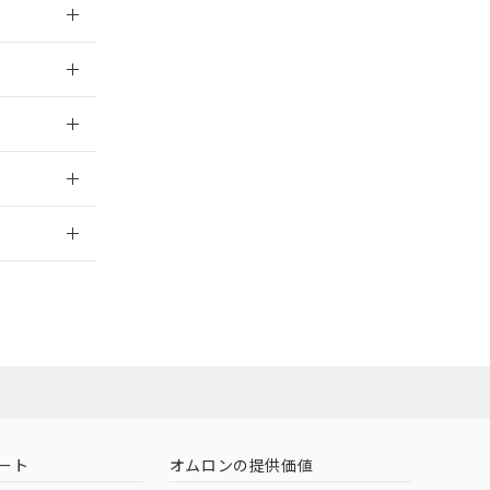
026/05/21
026/05/21
2026/7/29
担当オムロン
お問い合わせ
ート
オムロンの提供価値