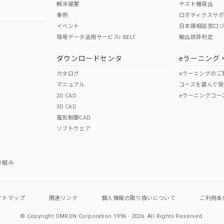
解決提案
テスト機貸出
事例
ロボティクスサ
イベント
日本語相談窓口
現場データ活用サービスi-BELT
輸出該非判定
I)
PBBs
PBDEs
DBP
ダウンロードセンタ
eラーニング
カタログ
eラーニングのご
マニュアル
コースを選んで受
O
O
O
2D CAD
eラーニングコー
3D CAD
電気制御CAD
在庫等で未対応品が混在する可能性があります。
ソフトウェア
問い合わせください。
この製品のRoHS/REACH対応
り組み
イトマップ
関連リンク
個人情報の
取り扱いについて
ご利用条
© Copyright OMRON Corporation 1996 - 2026.
All Rights Reserved.