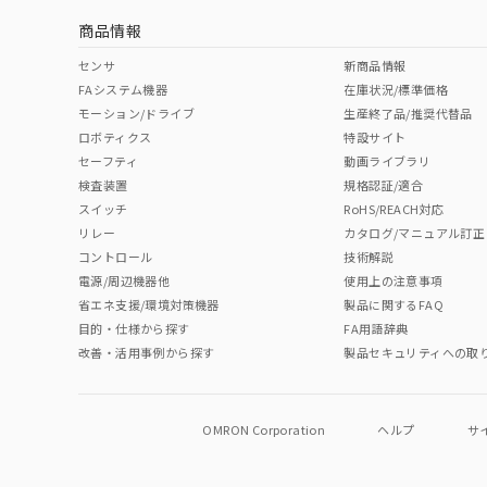
商品情報
中国 RoHS表
※1 ※2
センサ
新商品情報
FAシステム機器
在庫状況/標準価格
Pb
Hg
Cd
Cr(V
モーション/ドライブ
生産終了品/推奨代替品
ロボティクス
特設サイト
セーフティ
動画ライブラリ
検査装置
規格認証/適合
O
O
O
O
スイッチ
RoHS/REACH対応
リレー
カタログ/マニュアル訂正
コントロール
技術解説
"対応済み"や非含有の記載がされた商品であっても、流通
電源/周辺機器他
使用上の注意事項
非含有品が必要な際は、弊社営業部門もしくは販売店へお
省エネ支援/環境対策機器
製品に関するFAQ
目的・仕様から探す
FA用語辞典
改善・活用事例から探す
製品セキュリティへの取
OMRON Corporation
ヘルプ
サ