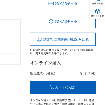
2D CADデータ
在庫・価格
無料テスト機
3D CADデータ
該非判定見解書/項目別対比表
日本の外為法に基づく該非判定、およびEAR再輸出規
制に関する見解が入手できます。
オンライン購入
¥ 1,790
販売価格（税込）
カートに追加
オンライン購入における出荷予定日は、カートに追加
～「ご購入手続き：価格・納期の確認」画面にてご確