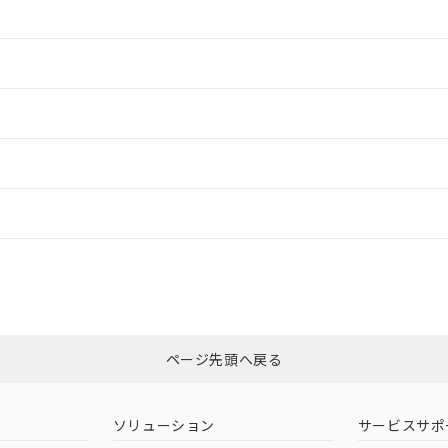
情報更新：2
情報更新：2
ードすることができます。
情報更新：
ログイン/会員登録
適合状況については、「カスタマーサポートセンタ お客様相談室」または貴社
みください。
非含有証明書
※3
ページ先頭へ戻る
ダウンロードはこちら
ソリューション
サービスサポ