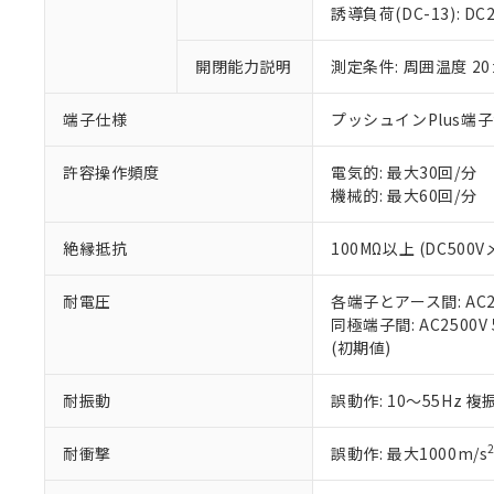
のであり、閲
ます。
Cr(Ⅵ)(六価クロム) : 
フタル酸エステル類の４
誘導負荷(DC-13): DC24
○
一定数以
DBP(フタル酸ジブチル) :
い。
当社は貴社製
DEHP(フタル酸ビス(2-エ
正式な納期状
置等に一切使
開閉能力説明
測定条件: 周囲温度 2
当社販売員に
※2 対応予定月
△
一定数に
当社は、貴社
オムロン制御
また当社は、
※2 環境保護使
在庫状況およ
部品在庫の切り替
たしません。
端子仕様
プッシュインPlus端
－
在庫なし
す。
「ｅ」：有害物質
機器販売
マイパーツ機
「10」：通常の
許容操作頻度
電気的: 最大30回/分
ている必要が
味します。
機械的: 最大60回/分
空
受注生産
お客様が当ウ
※3 非含有証明
「－」：未確認で
白
が、当社の製
絶縁抵抗
100MΩ以上 (DC500V
さい。
下記の非含有証明
※当社の共同
耐電圧
各端子とアース間: AC250
いる法人を指
EU RoHS指令（
同極端子間: AC2500V 5
51物質の非含有証
(初期値)
※本証明書は発行
また、RoHS指
混在することから
耐振動
誤動作: 10～55Hz 複
既に当社にて対応
り割愛しておりま
耐衝撃
誤動作: 最大1000m/s