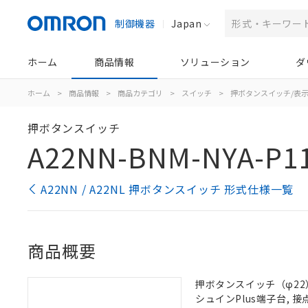
制御機器
Japan
ホーム
商品情報
ソリューション
ダ
ホーム
>
商品情報
>
商品カテゴリ
>
スイッチ
>
押ボタンスイッチ/表
押ボタンスイッチ
A22NN-BNM-NYA-P1
A22NN / A22NL 押ボタンスイッチ 形式仕様一覧
商品概要
押ボタンスイッチ（φ22）,
シュインPlus端子台, 接点