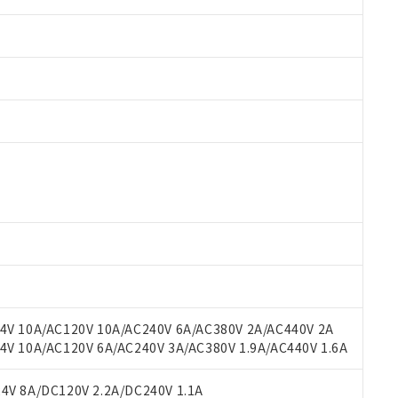
 RoHS指令（10物質）の非含有に対応した製品が提供可能な商品です
oHS指令（10物質）の非含有に対応した製品に切り替える予定のある
 RoHS指令（10物質）の非含有に非対応の商品で、対応品を出す予
 RoHS指令（10物質）の非含有の対応状況を調査中または確認中の
ンス料など無形物で、有害物質有無と関係のない商品です。
○×表
より、非含有部品としていたものが、含有品と判明した場合などやむ
みいただき、同意のうえご利用ください。
材料含有率が中国RoHSの基準値以下であることを示します。
材料含有率が中国RoHSの基準値を超えていることを示します。
、当社制御機器事業取扱商品の当社在庫状況および標準価格(税抜)
ら貴社製品のうち、外国為替および外国貿易法に定める商品（以下｢
質）：
V 10A/AC120V 10A/AC240V 6A/AC380V 2A/AC440V 2A
す。当社販売部門へお問い合わせください。
 水銀(Hg) 1000ppm以下、 カドミウム(Cd) 100ppm以下、
たは国外への提供する場合は、日本国政府の輸出許可(または役務取
 10A/AC120V 6A/AC240V 3A/AC380V 1.9A/AC440V 1.6A
000ppm以下、ポリ臭化ビフェニル類(PBB) 1000ppm以下、ポリ臭化ジフェニルエーテル類(P
事業取扱商品の中には、本サービスの対象外となる商品もあること
手続きをとります。
キシル) (DEHP)(別名：DOP) 1000ppm以下、フタル酸ブチルベンジル（BBP） 100
(GB/T26572)：
以下、フタル酸ジイソブチル (DIBP) 1000ppm以下
び標準価格照会結果は、記載している更新日時点での社内データに
物を破棄する場合は、完全に破砕するなど、違法に輸出されないよ
(水銀) : 1000ppm、 Cd(カドミウム) : 100ppm、
V 8A/DC120V 2.2A/DC240V 1.1A
業用監視および制御機器に対する適用除外項目は除く。