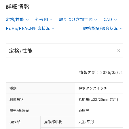
詳細情報
定格/性能
外形図
取りつけ穴加工図
CAD
RoHS/REACH対応状況
規格認証/適合状況
定格/性能
情報更新：2026/05/21
種類
押ボタンスイッチ
胴体形状
丸胴形(φ22/25mm共用)
照光/非照光
非照光
操作部
操作部形状
丸形 平形