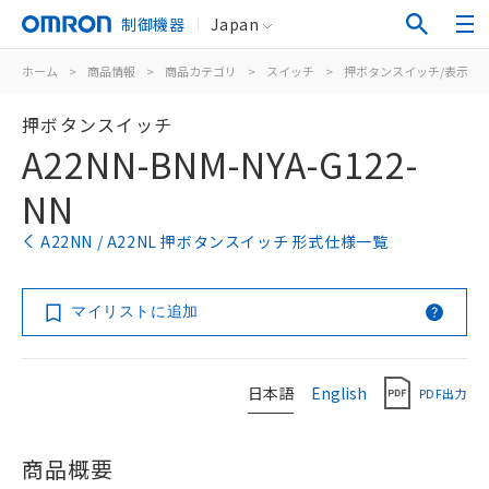
制御機器
Japan
ホーム
>
商品情報
>
商品カテゴリ
>
スイッチ
>
押ボタンスイッチ/表示灯
押ボタンスイッチ
A22NN-BNM-NYA-G122-
NN
A22NN / A22NL 押ボタンスイッチ 形式仕様一覧
マイリストに追加
日本語
English
PDF出力
商品概要