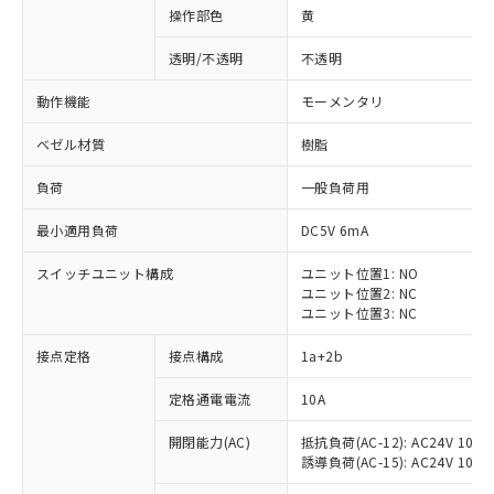
操作部色
黄
透明/不透明
不透明
動作機能
モーメンタリ
ベゼル材質
樹脂
負荷
一般負荷用
最小適用負荷
DC5V 6mA
スイッチユニット構成
ユニット位置1: NO
ユニット位置2: NC
ユニット位置3: NC
※1 対応状況
接点定格
接点構成
1a+2b
対応済み：EU RoHS指令（10物質）の
定格通電電流
10A
非含有に対応した製品が提供可能な商品で
開閉能力(AC)
抵抗負荷(AC-12): AC24V 10A/A
す。
誘導負荷(AC-15): AC24V 10A/AC
対応予定：EU RoHS指令（10物質）の非含
ご利用条件
有に対応した製品に切り替える予定のある