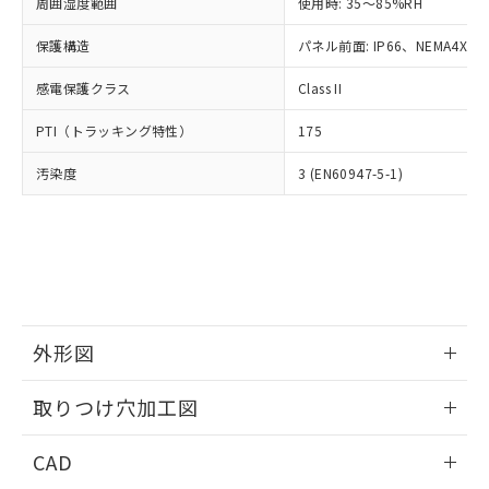
ご相談ください。
周囲湿度範囲
使用時: 35～85%RH
適用除外項目は除く。
ル、化学兵器、生物兵器またはその他
－
在庫なし(最新の在庫状況につ
オムロン制御機器販売店や当社販売拠
フタル酸エステル類の４物質については閾値を超える意
武器並びにこれらの製造装置等に一切
いては、お客様のお取引先、ま
図的な使用がないことを確認しています。
保護構造
パネル前面: IP66、NEMA4X, N
点は「
販売ネットワーク
」をご確認
※2 環境保護使用期限
使用いたしません。
たはお客様担当のオムロン制御
ください。
当社は、貴社製品を第三者に販売する
感電保護クラス
Class II
機器販売店・当社販売員にご確
在庫状況および標準価格結果を当社の
※2 対応予定月
「ｅ」：有害物質（10物質）のすべてが基
場合は、上記1、2および3の内容を当
認ください)
事前の承諾なく第三者に漏洩または開
準値以下であることを示します。
PTI（トラッキング特性）
175
該第三者に通知します。また当社は、
示しないようお願いします。
部品在庫の切り替え状況などにより、予定
「10」：通常の使用状況下において有害物
販売先および販売に係わる関係者が違
マイパーツ機能（部品リスト作成サー
空
受注生産機種、また在庫状況の
汚染度
3 (EN60947-5-1)
月が前後することがあります。
質が外部に漏えいし、環境に深刻な影響を
法に輸出するおそれがある場合は、取
ビス）をご利用いただくには、I-Web
白
情報を公開していない機種
及ぼさない年数を意味します。
り引きをいたしません。
メンバーズにご登録されている必要が
「－」：未確認です。当社販売部門へお問
あります。
い合わせください。
お客様が当ウェブサイト上で当社にご
※3 非含有証明書ダウンロード
登録された部品リストについて、当社
および当社の共同利用者が、当社の製
下記の非含有証明書をダウンロードするこ
品・サービスに関するお客様との取
とができます。
合意する
キャンセル
引・商談に必要な範囲で利用すること
外形図
をご了承ください。
EU RoHS指令（10物質）の非含有証明書
※当社の共同利用者とは、
情報更新：2026/05/21
"個人情報
取りつけ穴加工図
51物質の非含有証明書（当社基準）
の共同利用に関して"
の「1.共同利
※本証明書は発行日時点で非含有を証明す
用者の範囲」に記載されている法人を
情報更新：2026/05/21
るもので、過去に遡って非含有を証明する
CAD
指します。
ものではありません。