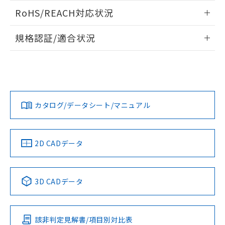
また、RoHS指令のフタル酸エステル類４
ログイン/会員登録いただくと、CADデータをダウンロー
RoHS/REACH対応状況
物質の対応では、対応完了までの期間は出
ドすることができます。
荷製品に未対応品が混在することから備考
情報更新：2026/7/29
欄に対応日を記載しておりました。
規格認証/適合状況
既に当社にて対応品への在庫切替を完了
ログイン/会員登録
EU RoHS
注意事項・凡例
していることから、特段のことがない限
UL認証
CSA認証
CEマーキング
り、2022年1月12日より割愛しておりま
す。
Yes
Yes
Yes
対応状況
対応予定月
※1
※2
ダウンロードデータをご利用いただく前に、以下を必ずお読
みください。
カタログ/データシート/マニュアル
対応済み
ソフトウェアの使用条件
LR型式承認
DNV型式承認
BV型式承認
KR型式承
（イギリス
（ノルウェー
（フランス
（韓国
船舶規格）
船舶規格）
船舶規格）
船舶規格
中国 RoHS
注意事項・凡例
2D CADデータ
No
No
No
No
中国 RoHS表
※1 ※2
3D CADデータ
この製品の規格認証/適合状況ページへ
Pb
Hg
Cd
Cr(VI)
その他の認証はこちらのページからご検索ください
該非判定見解書/項目別対比表
O
O
O
O