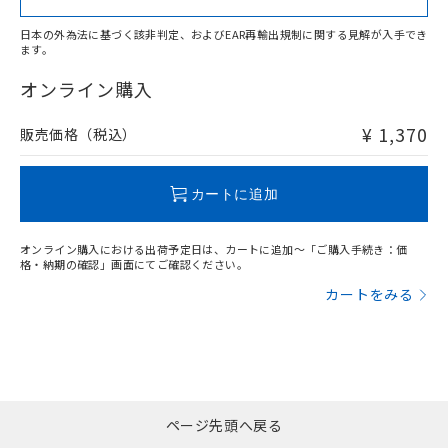
日本の外為法に基づく該非判定、およびEAR再輸出規制に関する見解が入手でき
ます。
"対応済み"や非含有の記載がされた商品であっても、流通
在庫等で未対応品が混在する可能性があります。
オンライン購入
非含有品が必要な際は、弊社営業部門もしくは販売店へお
問い合わせください。
¥ 1,370
販売価格（税込）
この製品のRoHS/REACH対応状況ページへ
カートに追加
オンライン購入における出荷予定日は、カートに追加～「ご購入手続き：価
格・納期の確認」画面にてご確認ください。
カートをみる
ページ先頭へ戻る