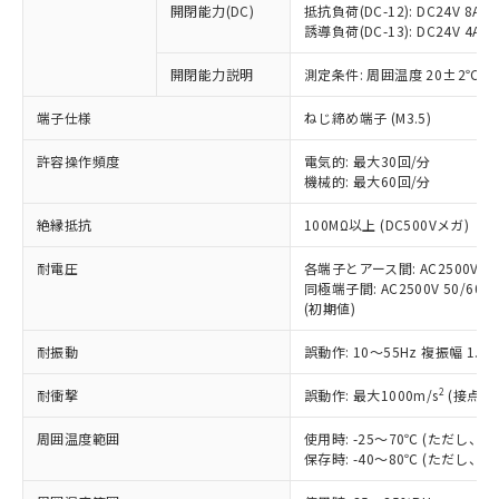
開閉能力(DC)
抵抗負荷(DC-12): DC24V 8A/DC
商品です。
誘導負荷(DC-13): DC24V 4A/DC
対応予定なし：EU RoHS指令（10物質）の
以下の条件をお読みいただき、同意のうえ
非含有に非対応の商品で、対応品を出す予
開閉能力説明
測定条件: 周囲温度 20±2℃、
ご利用ください。
定はありません。
調査・確認中：EU RoHS指令（10物質）の
端子仕様
ねじ締め端子 (M3.5)
本サービスは、当社制御機器事業取扱
※1 中国RoHS○×表
非含有の対応状況を調査中または確認中の
商品の当社在庫状況および標準価格
許容操作頻度
商品です。
電気的: 最大30回/分
(税抜)を提供させていただくもので
「○」：最大均質材料含有率が中国RoHSの
機械的: 最大60回/分
非該当品：ライセンス料など無形物で、有
す。
基準値以下であることを示します。
害物質有無と関係のない商品です。
当社制御機器事業取扱商品の中には、
絶縁抵抗
100MΩ以上 (DC500Vメガ)
「×」：最大均質材料含有率が中国RoHSの
仕入先様の事情により、非含有部品として
本サービスの対象外となる商品もある
基準値を超えていることを示します。
いたものが、含有品と判明した場合などや
当社は、これら貴社製品のうち、外国
ことをご了承ください。
耐電圧
各端子とアース間: AC2500V 50/
「－」：未確認です。当社販売部門へお問
むを得ず変更することがあります。
為替および外国貿易法に定める商品
同極端子間: AC2500V 50/60Hz
在庫状況および標準価格照会結果は、
い合わせください。
（以下｢規制貨物等」という）を輸出
(初期値)
記載している更新日時点での社内デー
*EU RoHS指令（10物質）：
または国外への提供する場合は、日本
記
タに基づき作成されるものであり、閲
説明
鉛(Pb) 1000ppm以下、 水銀(Hg) 1000ppm以下、 カド
*中国RoHS10物質の基準値 (GB/T26572)：
耐振動
誤動作: 10～55Hz 複振幅 1.
国政府の輸出許可(または役務取引許
号
覧された時点での実際の在庫および標
ミウム(Cd) 100ppm以下、
Pb(鉛) :1000ppm、 Hg(水銀) : 1000ppm、 Cd(カドミウ
可)を取得するなどの必要な手続きを
六価クロム(Cr(Ⅵ)) 1000ppm以下、ポリ臭化ビフェニル
ム) : 100ppm、
準価格とは異なる場合があることをご
類(PBB) 1000ppm以下、ポリ臭化ジフェニルエーテル類
2
耐衝撃
誤動作: 最大1000m/s
(接点開
Cr(Ⅵ)(六価クロム) : 1000ppm、 PBBs(ポリ臭化ビフェ
とります。
了承ください。
(PBDE) 1000ppm以下、フタル酸ビス(2-エチルヘキシ
○
一定数以上の在庫あり
ニル類) : 1000ppm、 PBDEs(ポリ臭化ジフェニルエーテ
当社は規制貨物を破棄する場合は、完
ル) (DEHP)(別名：DOP) 1000ppm以下、フタル酸ブチ
正式な納期状況および標準価格はお客
ル類) : 1000ppm、
周囲温度範囲
使用時: -25～70℃ (ただし
ルベンジル（BBP） 1000ppm以下、フタル酸ジブチル
全に破砕するなど、違法に輸出されな
DBP(フタル酸ジブチル) : 1000ppm、 DIBP(フタル酸ジ
様のお取引先、またはお客様担当のオ
保存時: -40～80℃ (ただし
（DBP） 1000ppm以下、フタル酸ジイソブチル
イソブチル) : 1000ppm、 BBP(フタル酸ブチルベンジ
△
一定数には満たないが在庫あり
いよう必要な手段を講じます。
ムロン制御機器販売店・当社販売員に
(DIBP) 1000ppm以下
ル) : 1000ppm、
当社は貴社製品を、核兵器、ミサイ
但し、RoHS指令で産業用監視および制御機器に対する
DEHP(フタル酸ビス(2-エチルヘキシル)) : 1000ppm