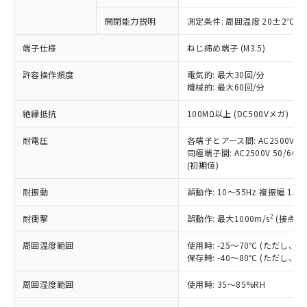
商品です。
対応予定なし：EU RoHS指令（10物質）の
開閉能力説明
測定条件: 周囲温度 20±2℃、
以下の条件をお読みいただき、同意のうえ
非含有に非対応の商品で、対応品を出す予
ご利用ください。
定はありません。
端子仕様
ねじ締め端子 (M3.5)
調査・確認中：EU RoHS指令（10物質）の
本サービスは、当社制御機器事業取扱
※1 中国RoHS○×表
非含有の対応状況を調査中または確認中の
許容操作頻度
電気的: 最大30回/分
商品の当社在庫状況および標準価格
商品です。
機械的: 最大60回/分
(税抜)を提供させていただくもので
「○」：最大均質材料含有率が中国RoHSの
非該当品：ライセンス料など無形物で、有
す。
絶縁抵抗
基準値以下であることを示します。
100MΩ以上 (DC500Vメガ)
害物質有無と関係のない商品です。
当社制御機器事業取扱商品の中には、
「×」：最大均質材料含有率が中国RoHSの
仕入先様の事情により、非含有部品として
本サービスの対象外となる商品もある
耐電圧
各端子とアース間: AC2500V 50/
基準値を超えていることを示します。
いたものが、含有品と判明した場合などや
当社は、これら貴社製品のうち、外国
ことをご了承ください。
同極端子間: AC2500V 50/60Hz
「－」：未確認です。当社販売部門へお問
むを得ず変更することがあります。
為替および外国貿易法に定める商品
(初期値)
在庫状況および標準価格照会結果は、
い合わせください。
（以下｢規制貨物等」という）を輸出
記載している更新日時点での社内デー
*EU RoHS指令（10物質）：
または国外への提供する場合は、日本
耐振動
誤動作: 10～55Hz 複振幅 1.
記
タに基づき作成されるものであり、閲
説明
鉛(Pb) 1000ppm以下、 水銀(Hg) 1000ppm以下、 カド
*中国RoHS10物質の基準値 (GB/T26572)：
国政府の輸出許可(または役務取引許
号
覧された時点での実際の在庫および標
ミウム(Cd) 100ppm以下、
Pb(鉛) :1000ppm、 Hg(水銀) : 1000ppm、 Cd(カドミウ
2
耐衝撃
誤動作: 最大1000m/s
(接点開
可)を取得するなどの必要な手続きを
六価クロム(Cr(Ⅵ)) 1000ppm以下、ポリ臭化ビフェニル
ム) : 100ppm、
準価格とは異なる場合があることをご
類(PBB) 1000ppm以下、ポリ臭化ジフェニルエーテル類
Cr(Ⅵ)(六価クロム) : 1000ppm、 PBBs(ポリ臭化ビフェ
とります。
了承ください。
(PBDE) 1000ppm以下、フタル酸ビス(2-エチルヘキシ
○
一定数以上の在庫あり
ニル類) : 1000ppm、 PBDEs(ポリ臭化ジフェニルエーテ
周囲温度範囲
使用時: -25～70℃ (ただし
当社は規制貨物を破棄する場合は、完
ル) (DEHP)(別名：DOP) 1000ppm以下、フタル酸ブチ
正式な納期状況および標準価格はお客
ル類) : 1000ppm、
保存時: -40～80℃ (ただし
ルベンジル（BBP） 1000ppm以下、フタル酸ジブチル
全に破砕するなど、違法に輸出されな
DBP(フタル酸ジブチル) : 1000ppm、 DIBP(フタル酸ジ
様のお取引先、またはお客様担当のオ
（DBP） 1000ppm以下、フタル酸ジイソブチル
イソブチル) : 1000ppm、 BBP(フタル酸ブチルベンジ
△
一定数には満たないが在庫あり
いよう必要な手段を講じます。
ムロン制御機器販売店・当社販売員に
(DIBP) 1000ppm以下
ル) : 1000ppm、
周囲湿度範囲
使用時: 35～85%RH
当社は貴社製品を、核兵器、ミサイ
但し、RoHS指令で産業用監視および制御機器に対する
DEHP(フタル酸ビス(2-エチルヘキシル)) : 1000ppm
ご相談ください。
適用除外項目は除く。
ル、化学兵器、生物兵器またはその他