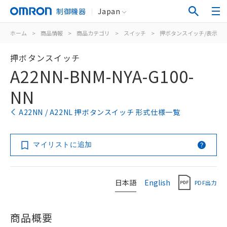
制御機器
Japan
ホーム
>
商品情報
>
商品カテゴリ
>
スイッチ
>
押ボタンスイッチ/表示灯
押ボタンスイッチ
A22NN-BNM-NYA-G100-
NN
A22NN / A22NL 押ボタンスイッチ 形式仕様一覧
マイリストに追加
日本語
English
PDF出力
商品概要