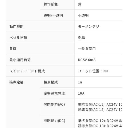
操作部色
黄
透明/不透明
不透明
動作機能
モーメンタリ
ベゼル材質
樹脂
負荷
一般負荷用
最小適用負荷
DC5V 6mA
スイッチユニット構成
ユニット位置1: NO
接点定格
接点構成
1a
※1 対応状況
定格通電電流
10A
対応済み：EU RoHS指令（10物質）の
非含有に対応した製品が提供可能な商品で
開閉能力(AC)
抵抗負荷(AC-12): AC24V 10A/A
誘導負荷(AC-15): AC24V 10A/AC
す。
対応予定：EU RoHS指令（10物質）の非含
ご利用条件
開閉能力(DC)
抵抗負荷(DC-12): DC24V 8A/DC
有に対応した製品に切り替える予定のある
誘導負荷(DC-13): DC24V 4A/DC