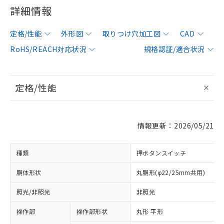
詳細情報
定格/性能
外形図
取りつけ穴加工図
CAD
RoHS/REACH対応状況
規格認証/適合状況
定格/性能
情報更新：2026/05/21
種類
押ボタンスイッチ
胴体形状
丸胴形(φ22/25mm共用)
照光/非照光
非照光
操作部
操作部形状
丸形 平形