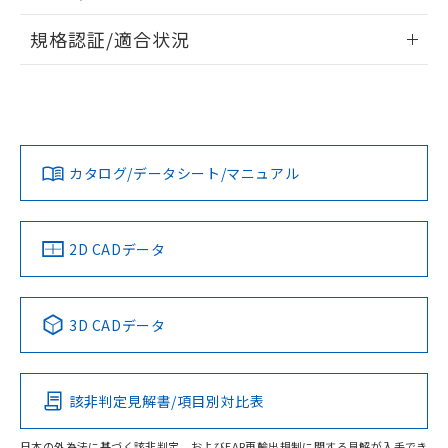
物質の対応では、対応完了までの期間は出
情報更新：2026/7/29
荷製品に未対応品が混在することから備考
規格認証/適合状況
欄に対応日を記載しておりました。
ログイン/会員登録
EU RoHS
注意事項・凡例
既に当社にて対応品への在庫切替を完了
UL認証
CSA認証
CEマーキング
していることから、特段のことがない限
り、2022年1月12日より割愛しておりま
Yes
Yes
Yes
対応状況
対応予定月
※1
※2
す。
ダウンロードデータをご利用いただく前に、以下を必ずお読
みください。
カタログ/データシート/マニュアル
対応済み
ソフトウェアの使用条件
LR型式承認
DNV型式承認
BV型式承認
KR型式承
（イギリス
（ノルウェー
（フランス
（韓国
船舶規格）
船舶規格）
船舶規格）
船舶規格
中国 RoHS
注意事項・凡例
2D CADデータ
No
No
No
No
中国 RoHS表
※1 ※2
3D CADデータ
この製品の規格認証/適合状況ページへ
Pb
Hg
Cd
Cr(VI)
その他の認証はこちらのページからご検索ください
該非判定見解書/項目別対比表
O
O
O
O
日本の外為法に基づく該非判定、およびEAR再輸出規制に関する見解が入手でき