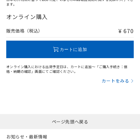
ます。
"対応済み"や非含有の記載がされた商品であっても、流通
在庫等で未対応品が混在する可能性があります。
オンライン購入
非含有品が必要な際は、弊社営業部門もしくは販売店へお
問い合わせください。
¥ 670
販売価格（税込）
この製品のRoHS/REACH対応状況ページへ
カートに追加
オンライン購入における出荷予定日は、カートに追加～「ご購入手続き：価
格・納期の確認」画面にてご確認ください。
カートをみる
ページ先頭へ戻る
お知らせ・最新情報