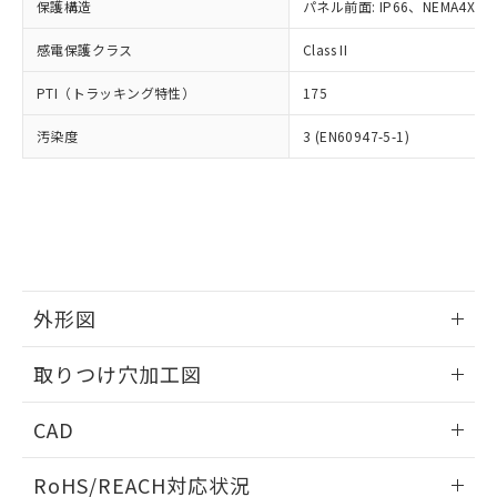
－
在庫なし(最新の在庫状況につ
オムロン制御機器販売店や当社販売拠
保護構造
パネル前面: IP66、NEMA4X, N
フタル酸エステル類の４物質については閾値を超える意
武器並びにこれらの製造装置等に一切
いては、お客様のお取引先、ま
図的な使用がないことを確認しています。
点は「
販売ネットワーク
」をご確認
※2 環境保護使用期限
使用いたしません。
たはお客様担当のオムロン制御
感電保護クラス
Class II
ください。
当社は、貴社製品を第三者に販売する
機器販売店・当社販売員にご確
在庫状況および標準価格結果を当社の
※2 対応予定月
「ｅ」：有害物質（10物質）のすべてが基
場合は、上記1、2および3の内容を当
PTI（トラッキング特性）
175
認ください)
事前の承諾なく第三者に漏洩または開
準値以下であることを示します。
該第三者に通知します。また当社は、
示しないようお願いします。
部品在庫の切り替え状況などにより、予定
「10」：通常の使用状況下において有害物
汚染度
3 (EN60947-5-1)
販売先および販売に係わる関係者が違
マイパーツ機能（部品リスト作成サー
空
受注生産機種、また在庫状況の
月が前後することがあります。
質が外部に漏えいし、環境に深刻な影響を
法に輸出するおそれがある場合は、取
ビス）をご利用いただくには、I-Web
白
情報を公開していない機種
及ぼさない年数を意味します。
り引きをいたしません。
メンバーズにご登録されている必要が
「－」：未確認です。当社販売部門へお問
あります。
い合わせください。
お客様が当ウェブサイト上で当社にご
※3 非含有証明書ダウンロード
登録された部品リストについて、当社
および当社の共同利用者が、当社の製
下記の非含有証明書をダウンロードするこ
品・サービスに関するお客様との取
外形図
とができます。
合意する
キャンセル
引・商談に必要な範囲で利用すること
をご了承ください。
情報更新：2026/05/21
EU RoHS指令（10物質）の非含有証明書
取りつけ穴加工図
※当社の共同利用者とは、
"個人情報
51物質の非含有証明書（当社基準）
の共同利用に関して"
の「1.共同利
情報更新：2026/05/21
※本証明書は発行日時点で非含有を証明す
用者の範囲」に記載されている法人を
CAD
るもので、過去に遡って非含有を証明する
指します。
ものではありません。
ログイン/会員登録いただくと、CADデータをダウンロー
RoHS/REACH対応状況
また、RoHS指令のフタル酸エステル類４
ドすることができます。