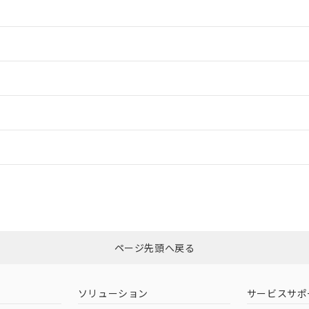
情報更新：2
情報更新：2
ードすることができます。
情報更新：
ログイン/会員登録
適合状況については、「カスタマーサポートセンタ お客様相談室」または貴
みください。
非含有証明書
※3
ページ先頭へ戻る
ダウンロードはこちら
ソリューション
サービスサポ