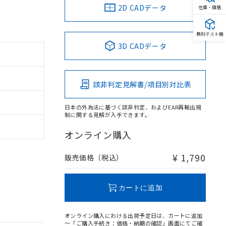
2D CADデータ
在庫・価格
無料テスト機
3D CADデータ
該非判定見解書/項目別対比表
日本の外為法に基づく該非判定、およびEAR再輸出規
制に関する見解が入手できます。
オンライン購入
¥ 1,790
販売価格（税込）
カートに追加
オンライン購入における出荷予定日は、カートに追加
～「ご購入手続き：価格・納期の確認」画面にてご確