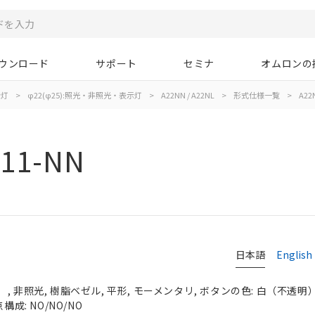
ウンロード
サポート
セミナ
オムロンの
示灯
>
φ22(φ25):照光・非照光・表示灯
>
A22NN / A22NL
>
形式仕様一覧
>
A22
11-NN
日本語
English
 非照光, 樹脂ベゼル, 平形, モーメンタリ, ボタンの色: 白（不透明）, 
構成: NO/NO/NO