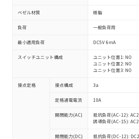
ベゼル材質
樹脂
負荷
一般負荷用
最小適用負荷
DC5V 6mA
※1 対応状況
スイッチユニット構成
ユニット位置1: NO
対応済み：EU
ユニット位置2: NO
対応予定：EU R
ユニット位置3: NO
対応予定なし：EU
調査・確認中：EU
ご利用条件
接点定格
接点構成
3a
非該当品：ライセ
※1 中国RoHS
仕入先様の事情に
定格通電電流
10A
があります。
以下の条件をお読
「○」：最大均質
「×」：最大均質
本サービスは
当社は、これ
*EU RoHS指令（10物
開閉能力(AC)
抵抗負荷(AC-12): AC24
「－」：未確認で
鉛(Pb) 1000ppm以下、
くものです。
う）を輸出ま
誘導負荷(AC-15): AC24V
記
説明
六価クロム(Cr(Ⅵ)) 1
当社制御機器
などの必要な
フタル酸ビス(2-エチルヘ
号
*中国RoHS10物質の基準値 
ル（DBP） 1000ppm
在庫状況およ
当社は規制貨
Pb(鉛) :1000ppm、 Hg
開閉能力(DC)
抵抗負荷(DC-12): DC24
但し、RoHS指令で産