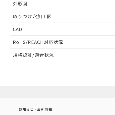
外形図
取りつけ穴加工図
CAD
ログイン/会員登録いただくと、CADデータをダウンロ
RoHS/REACH対応状況
規格認証/適合状況
EU RoHS
注意事項・凡例
A22NN-BNM-NWA-P111-NNについての規格認証/
営業員または販売店にお問い合わせください。
ダウンロードデータをご利用いただく前に、以下を必ずお読
対応状況
対応予定月
※1
※2
ソフトウェアの使用条件
対応済み
お知らせ・最新情報
中国 RoHS
注意事項・凡例