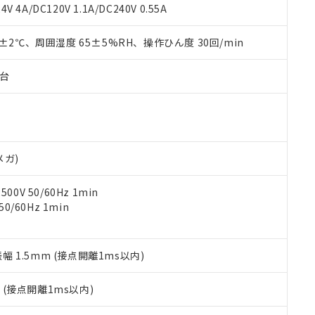
覧された時点での実際の在庫および標準価格とは異なる場合がある
1000ppm、 PBBs(ポリ臭化ビフェニル類) : 1000ppm、 PBDEs(ポリ臭化ジフェニルエーテル類
物質については閾値を超える意図的な使用がないことを確認しています。
V 4A/DC120V 1.1A/DC240V 0.55A
上の在庫あり
 1000ppm、 DIBP(フタル酸ジイソブチル) : 1000ppm、 BBP(フタル酸ブチルベンジル) :
品を、核兵器、ミサイル、化学兵器、生物兵器またはその他武器並
チルヘキシル)) : 1000ppm
況および標準価格はお客様のお取引先、またはお客様担当のオムロ
用いたしません。
0±2℃、周囲湿度 65±5%RH、操作ひん度 30回/min
ご相談ください。
は満たないが在庫あり
製品を第三者に販売する場合は、上記1、2および3の内容を当該第
機器販売店や当社販売拠点は「
販売ネットワーク
」をご確認くだ
販売先および販売に係わる関係者が違法に輸出するおそれがある場
用期限
び標準価格結果を当社の事前の承諾なく第三者に漏洩または開示し
え状況などにより、予定月が前後することがあります。
子台
(最新の在庫状況については、お客様のお取引先、またはお客様担当
（10物質）のすべてが基準値以下であることを示します。
店・当社販売員にご確認ください)
能（部品リスト作成サービス）をご利用いただくには、I-Webメン
使用状況下において有害物質が外部に漏えいし、環境に深刻な影響を
あります。
機種、また在庫状況の情報を公開していない機種
ェブサイト上で当社にご登録された部品リストについて、当社およ
書ダウンロード
す。当社販売部門へお問い合わせください。
品・サービスに関するお客様との取引・商談に必要な範囲で利用す
合意する
キャンセル
メガ)
書をダウンロードすることができます。
利用者とは、
"個人情報の共同利用に関して"
の「1.共同利用者の
0V 50/60Hz 1min
します。
10物質）の非含有証明書
0/60Hz 1min
明書（当社基準）
日時点で非含有を証明するもので、過去に遡って非含有を証明するも
令のフタル酸エステル類４物質の対応では、対応完了までの期間は出
備考欄に対応日を記載しておりました。
振幅 1.5mm (接点開離1ms以内)
品への在庫切替を完了していることから、特段のことがない限り、20
す。
2
(接点開離1ms以内)