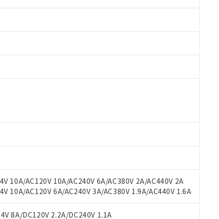
 RoHS指令（10物質）の非含有に対応した製品が提供可能な商品です
oHS指令（10物質）の非含有に対応した製品に切り替える予定のある
 RoHS指令（10物質）の非含有に非対応の商品で、対応品を出す予
 RoHS指令（10物質）の非含有の対応状況を調査中または確認中の
ンス料など無形物で、有害物質有無と関係のない商品です。
○×表
より、非含有部品としていたものが、含有品と判明した場合などやむ
みいただき、同意のうえご利用ください。
材料含有率が中国RoHSの基準値以下であることを示します。
材料含有率が中国RoHSの基準値を超えていることを示します。
、当社制御機器事業取扱商品の当社在庫状況および標準価格(税抜)
ら貴社製品のうち、外国為替および外国貿易法に定める商品（以下｢
質）：
V 10A/AC120V 10A/AC240V 6A/AC380V 2A/AC440V 2A
す。当社販売部門へお問い合わせください。
 水銀(Hg) 1000ppm以下、 カドミウム(Cd) 100ppm以下、
たは国外への提供する場合は、日本国政府の輸出許可(または役務取
 10A/AC120V 6A/AC240V 3A/AC380V 1.9A/AC440V 1.6A
000ppm以下、ポリ臭化ビフェニル類(PBB) 1000ppm以下、ポリ臭化ジフェニルエーテル類(P
事業取扱商品の中には、本サービスの対象外となる商品もあること
手続きをとります。
キシル) (DEHP)(別名：DOP) 1000ppm以下、フタル酸ブチルベンジル（BBP） 100
(GB/T26572)：
以下、フタル酸ジイソブチル (DIBP) 1000ppm以下
び標準価格照会結果は、記載している更新日時点での社内データに
物を破棄する場合は、完全に破砕するなど、違法に輸出されないよ
(水銀) : 1000ppm、 Cd(カドミウム) : 100ppm、
V 8A/DC120V 2.2A/DC240V 1.1A
業用監視および制御機器に対する適用除外項目は除く。