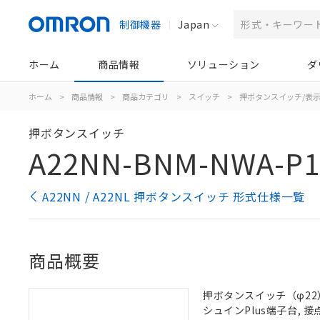
制御機器
Japan
ホーム
商品情報
ソリューション
ダ
ホーム
>
商品情報
>
商品カテゴリ
>
スイッチ
>
押ボタンスイッチ/表
押ボタンスイッチ
A22NN-BNM-NWA-P1
A22NN / A22NL 押ボタンスイッチ 形式仕様一覧
商品概要
押ボタンスイッチ（φ22）,
シュインPlus端子台, 接点