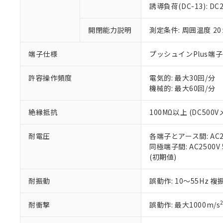
のであり、閲
ます。
Cr(Ⅵ)(六価クロム) : 
フタル酸エステル類の４
誘導負荷(DC-13): DC24
○
一定数以
DBP(フタル酸ジブチル) :
い。
当社は貴社製
DEHP(フタル酸ビス(2-エ
正式な納期状
置等に一切使
開閉能力説明
測定条件: 周囲温度 2
当社販売員に
※2 対応予定月
△
一定数に
当社は、貴社
オムロン制御
また当社は、
※2 環境保護使
在庫状況およ
部品在庫の切り替
たしません。
端子仕様
プッシュインPlus端
－
在庫なし
す。
「ｅ」：有害物質
機器販売
マイパーツ機
「10」：通常の
許容操作頻度
電気的: 最大30回/分
ている必要が
味します。
機械的: 最大60回/分
空
受注生産
お客様が当ウ
※3 非含有証明
「－」：未確認で
白
が、当社の製
絶縁抵抗
100MΩ以上 (DC500V
さい。
下記の非含有証明
※当社の共同
耐電圧
各端子とアース間: AC250
いる法人を指
EU RoHS指令（
同極端子間: AC2500V 5
51物質の非含有証
(初期値)
※本証明書は発行
また、RoHS指
混在することから
耐振動
誤動作: 10～55Hz 複
既に当社にて対応
り割愛しておりま
耐衝撃
誤動作: 最大1000m/s