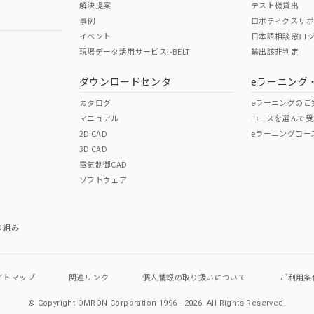
解決提案
テスト機貸出
事例
ロボティクスサ
イベント
日本語相談窓口
現場データ活用サービスi-BELT
輸出該非判定
I)
PBBs
PBDEs
DBP
ダウンロードセンタ
eラーニング
カタログ
eラーニングのご
マニュアル
コースを選んで受
O
O
O
2D CAD
eラーニングコー
3D CAD
電気制御CAD
在庫等で未対応品が混在する可能性があります。
ソフトウェア
問い合わせください。
この製品のRoHS/REACH対応
り組み
イトマップ
関連リンク
個人情報の
取り扱いについて
ご利用条
© Copyright OMRON Corporation 1996 - 2026.
All Rights Reserved.