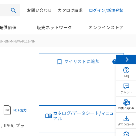
お問い合わせ
カタログ請求
ログイン/新規登録
検索
提供価値
販売ネットワーク
オンラインストア
NN-BNM-NWA-P111-NN
マイリストに追加
FAQ
チャット
お問い合わせ
PDF出力
カタログ/データシート/マニュ
アル
IP66, プッ
ダウンロード