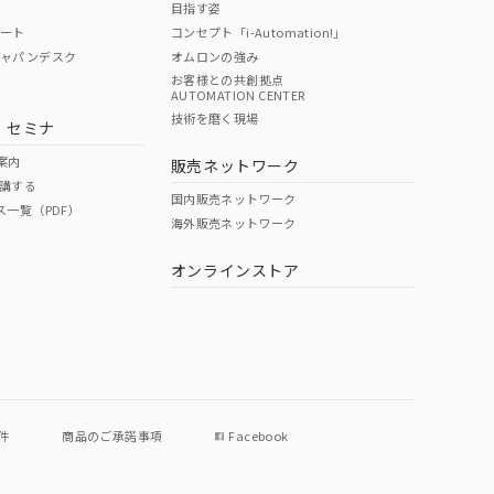
目指す姿
ポート
コンセプト「i-Automation!」
ジャパンデスク
オムロンの強み
お客様との共創拠点
AUTOMATION CENTER
DIBP
BBP
DEHP
環境保護
技術を磨く現場
・セミナ
使用期限
案内
販売ネットワーク
講する
O
O
O
e
国内販売ネットワーク
ス一覧（PDF）
海外販売ネットワーク
オンラインストア
状況ページへ
件
商品のご承諾事項
Facebook