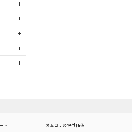
026/05/21
026/05/21
2026/7/29
社担当オムロン
お問い合わせ
ート
オムロンの提供価値