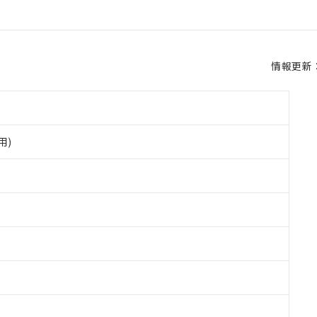
情報更新：2
用)