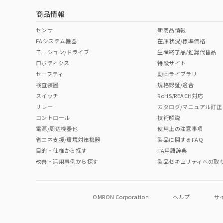
商品情報
中国 RoHS表
※1 ※2
センサ
新商品情報
FAシステム機器
在庫状況/標準価格
Pb
Hg
Cd
Cr(V
モーション/ドライブ
生産終了品/推奨代替品
ロボティクス
特設サイト
セーフティ
動画ライブラリ
検査装置
規格認証/適合
O
O
O
O
スイッチ
RoHS/REACH対応
リレー
カタログ/マニュアル訂正
コントロール
技術解説
"対応済み"や非含有の記載がされた商品であっても、流通
電源/周辺機器他
使用上の注意事項
非含有品が必要な際は、弊社営業部門もしくは販売店へお
省エネ支援/環境対策機器
製品に関するFAQ
目的・仕様から探す
FA用語辞典
改善・活用事例から探す
製品セキュリティへの取
OMRON Corporation
ヘルプ
サ