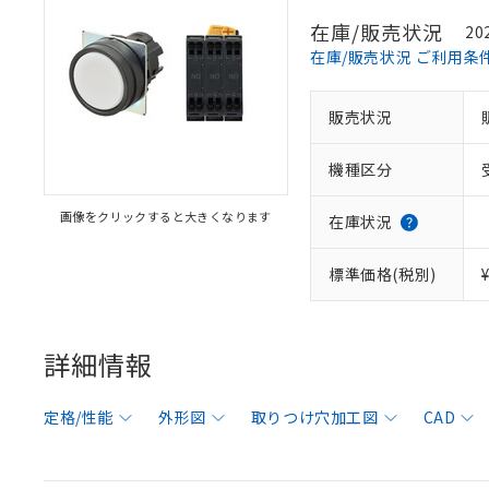
在庫/販売状況
20
在庫/販売状況 ご利用条
販売状況
機種区分
画像をクリックすると大きくなります
在庫状況
標準価格(税別)
詳細情報
定格/性能
外形図
取りつけ穴加工図
CAD