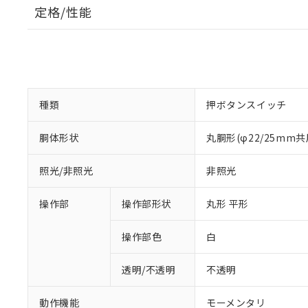
定格/性能
種類
押ボタンスイッチ
胴体形状
丸胴形(φ22/25mm共
照光/非照光
非照光
操作部
操作部形状
丸形 平形
操作部色
白
透明/不透明
不透明
動作機能
モーメンタリ