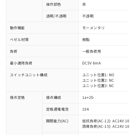
操作部色
赤
透明/不透明
不透明
動作機能
モーメンタリ
ベゼル材質
樹脂
負荷
一般負荷用
最小適用負荷
DC5V 6mA
スイッチユニット構成
ユニット位置1: NO
ユニット位置2: NC
ユニット位置3: NC
※1 対応状況
接点定格
接点構成
1a+2b
対応済み：EU RoHS指令（10物質）の
定格通電電流
10A
非含有に対応した製品が提供可能な商品で
開閉能力(AC)
抵抗負荷(AC-12): AC24V 10A/A
す。
誘導負荷(AC-15): AC24V 10A/AC
対応予定：EU RoHS指令（10物質）の非含
ご利用条件
有に対応した製品に切り替える予定のある