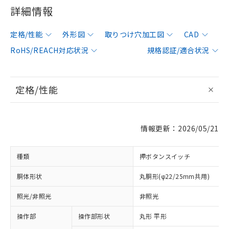
詳細情報
定格/性能
外形図
取りつけ穴加工図
CAD
RoHS/REACH対応状況
規格認証/適合状況
定格/性能
情報更新：2026/05/21
種類
押ボタンスイッチ
胴体形状
丸胴形(φ22/25mm共用)
照光/非照光
非照光
操作部
操作部形状
丸形 平形