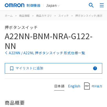
制御機器
Japan
ホーム
>
商品情報
>
商品カテゴリ
>
スイッチ
>
押ボタンスイッチ/表示灯
押ボタンスイッチ
A22NN-BNM-NRA-G122-
NN
A22NN / A22NL 押ボタンスイッチ 形式仕様一覧
マイリストに追加
日本語
English
PDF出力
商品概要