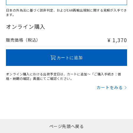
日本の外為法に基づく該非判定、およびEAR再輸出規制に関する見解が入手でき
ます。
"対応済み"や非含有の記載がされた商品であっても、流通
在庫等で未対応品が混在する可能性があります。
オンライン購入
非含有品が必要な際は、弊社営業部門もしくは販売店へお
問い合わせください。
¥ 1,370
販売価格（税込）
この製品のRoHS/REACH対応状況ページへ
カートに追加
オンライン購入における出荷予定日は、カートに追加～「ご購入手続き：価
格・納期の確認」画面にてご確認ください。
カートをみる
ページ先頭へ戻る