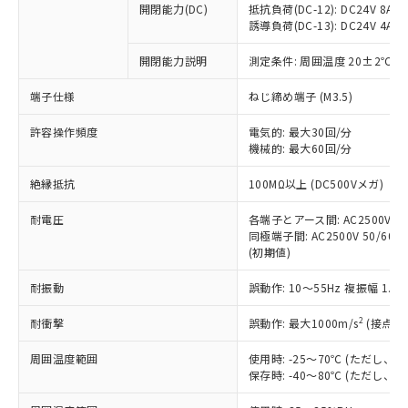
開閉能力(DC)
抵抗負荷(DC-12): DC24V 8A/DC
商品です。
誘導負荷(DC-13): DC24V 4A/DC
対応予定なし：EU RoHS指令（10物質）の
以下の条件をお読みいただき、同意のうえ
非含有に非対応の商品で、対応品を出す予
開閉能力説明
測定条件: 周囲温度 20±2℃、
ご利用ください。
定はありません。
調査・確認中：EU RoHS指令（10物質）の
端子仕様
ねじ締め端子 (M3.5)
本サービスは、当社制御機器事業取扱
※1 中国RoHS○×表
非含有の対応状況を調査中または確認中の
商品の当社在庫状況および標準価格
許容操作頻度
商品です。
電気的: 最大30回/分
(税抜)を提供させていただくもので
「○」：最大均質材料含有率が中国RoHSの
機械的: 最大60回/分
非該当品：ライセンス料など無形物で、有
す。
基準値以下であることを示します。
害物質有無と関係のない商品です。
当社制御機器事業取扱商品の中には、
絶縁抵抗
100MΩ以上 (DC500Vメガ)
「×」：最大均質材料含有率が中国RoHSの
仕入先様の事情により、非含有部品として
本サービスの対象外となる商品もある
基準値を超えていることを示します。
いたものが、含有品と判明した場合などや
当社は、これら貴社製品のうち、外国
ことをご了承ください。
耐電圧
各端子とアース間: AC2500V 50/
「－」：未確認です。当社販売部門へお問
むを得ず変更することがあります。
為替および外国貿易法に定める商品
同極端子間: AC2500V 50/60Hz
在庫状況および標準価格照会結果は、
い合わせください。
（以下｢規制貨物等」という）を輸出
(初期値)
記載している更新日時点での社内デー
*EU RoHS指令（10物質）：
または国外への提供する場合は、日本
記
タに基づき作成されるものであり、閲
説明
鉛(Pb) 1000ppm以下、 水銀(Hg) 1000ppm以下、 カド
*中国RoHS10物質の基準値 (GB/T26572)：
耐振動
誤動作: 10～55Hz 複振幅 1.
国政府の輸出許可(または役務取引許
号
覧された時点での実際の在庫および標
ミウム(Cd) 100ppm以下、
Pb(鉛) :1000ppm、 Hg(水銀) : 1000ppm、 Cd(カドミウ
可)を取得するなどの必要な手続きを
六価クロム(Cr(Ⅵ)) 1000ppm以下、ポリ臭化ビフェニル
ム) : 100ppm、
準価格とは異なる場合があることをご
類(PBB) 1000ppm以下、ポリ臭化ジフェニルエーテル類
2
耐衝撃
誤動作: 最大1000m/s
(接点開
Cr(Ⅵ)(六価クロム) : 1000ppm、 PBBs(ポリ臭化ビフェ
とります。
了承ください。
(PBDE) 1000ppm以下、フタル酸ビス(2-エチルヘキシ
○
一定数以上の在庫あり
ニル類) : 1000ppm、 PBDEs(ポリ臭化ジフェニルエーテ
当社は規制貨物を破棄する場合は、完
ル) (DEHP)(別名：DOP) 1000ppm以下、フタル酸ブチ
正式な納期状況および標準価格はお客
ル類) : 1000ppm、
周囲温度範囲
使用時: -25～70℃ (ただし
ルベンジル（BBP） 1000ppm以下、フタル酸ジブチル
全に破砕するなど、違法に輸出されな
DBP(フタル酸ジブチル) : 1000ppm、 DIBP(フタル酸ジ
様のお取引先、またはお客様担当のオ
保存時: -40～80℃ (ただし
（DBP） 1000ppm以下、フタル酸ジイソブチル
イソブチル) : 1000ppm、 BBP(フタル酸ブチルベンジ
△
一定数には満たないが在庫あり
いよう必要な手段を講じます。
ムロン制御機器販売店・当社販売員に
(DIBP) 1000ppm以下
ル) : 1000ppm、
当社は貴社製品を、核兵器、ミサイ
但し、RoHS指令で産業用監視および制御機器に対する
DEHP(フタル酸ビス(2-エチルヘキシル)) : 1000ppm