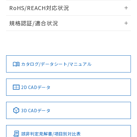
また、RoHS指令のフタル酸エステル類４
ログイン/会員登録いただくと、CADデータをダウンロー
RoHS/REACH対応状況
物質の対応では、対応完了までの期間は出
ドすることができます。
荷製品に未対応品が混在することから備考
情報更新：2026/7/29
欄に対応日を記載しておりました。
規格認証/適合状況
既に当社にて対応品への在庫切替を完了
ログイン/会員登録
EU RoHS
注意事項・凡例
していることから、特段のことがない限
UL認証
CSA認証
CEマーキング
り、2022年1月12日より割愛しておりま
す。
Yes
Yes
Yes
対応状況
対応予定月
※1
※2
ダウンロードデータをご利用いただく前に、以下を必ずお読
みください。
カタログ/データシート/マニュアル
対応済み
ソフトウェアの使用条件
LR型式承認
DNV型式承認
BV型式承認
KR型式承
（イギリス
（ノルウェー
（フランス
（韓国
船舶規格）
船舶規格）
船舶規格）
船舶規格
中国 RoHS
注意事項・凡例
2D CADデータ
No
No
No
No
中国 RoHS表
※1 ※2
3D CADデータ
この製品の規格認証/適合状況ページへ
Pb
Hg
Cd
Cr(VI)
その他の認証はこちらのページからご検索ください
該非判定見解書/項目別対比表
O
O
O
O