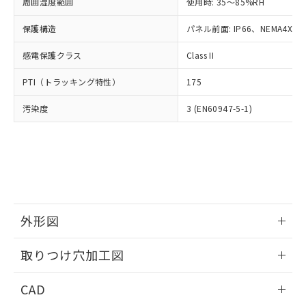
ご相談ください。
周囲湿度範囲
使用時: 35～85%RH
適用除外項目は除く。
ル、化学兵器、生物兵器またはその他
－
在庫なし(最新の在庫状況につ
オムロン制御機器販売店や当社販売拠
フタル酸エステル類の４物質については閾値を超える意
武器並びにこれらの製造装置等に一切
いては、お客様のお取引先、ま
図的な使用がないことを確認しています。
保護構造
パネル前面: IP66、NEMA4X, N
点は「
販売ネットワーク
」をご確認
※2 環境保護使用期限
使用いたしません。
たはお客様担当のオムロン制御
ください。
当社は、貴社製品を第三者に販売する
感電保護クラス
Class II
機器販売店・当社販売員にご確
在庫状況および標準価格結果を当社の
※2 対応予定月
「ｅ」：有害物質（10物質）のすべてが基
場合は、上記1、2および3の内容を当
認ください)
事前の承諾なく第三者に漏洩または開
準値以下であることを示します。
PTI（トラッキング特性）
175
該第三者に通知します。また当社は、
示しないようお願いします。
部品在庫の切り替え状況などにより、予定
「10」：通常の使用状況下において有害物
販売先および販売に係わる関係者が違
マイパーツ機能（部品リスト作成サー
空
受注生産機種、また在庫状況の
汚染度
3 (EN60947-5-1)
月が前後することがあります。
質が外部に漏えいし、環境に深刻な影響を
法に輸出するおそれがある場合は、取
ビス）をご利用いただくには、I-Web
白
情報を公開していない機種
及ぼさない年数を意味します。
り引きをいたしません。
メンバーズにご登録されている必要が
「－」：未確認です。当社販売部門へお問
あります。
い合わせください。
お客様が当ウェブサイト上で当社にご
※3 非含有証明書ダウンロード
登録された部品リストについて、当社
および当社の共同利用者が、当社の製
下記の非含有証明書をダウンロードするこ
品・サービスに関するお客様との取
とができます。
合意する
キャンセル
引・商談に必要な範囲で利用すること
外形図
をご了承ください。
EU RoHS指令（10物質）の非含有証明書
※当社の共同利用者とは、
情報更新：2026/05/21
"個人情報
取りつけ穴加工図
51物質の非含有証明書（当社基準）
の共同利用に関して"
の「1.共同利
※本証明書は発行日時点で非含有を証明す
用者の範囲」に記載されている法人を
情報更新：2026/05/21
るもので、過去に遡って非含有を証明する
CAD
指します。
ものではありません。