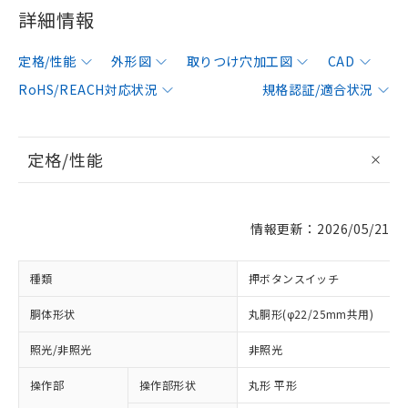
詳細情報
定格/性能
外形図
取りつけ穴加工図
CAD
RoHS/REACH対応状況
規格認証/適合状況
定格/性能
情報更新：2026/05/21
種類
押ボタンスイッチ
胴体形状
丸胴形(φ22/25mm共用)
照光/非照光
非照光
操作部
操作部形状
丸形 平形