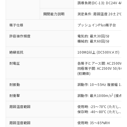
対応済み：EU RoHS指令（10物質）の
誘導負荷(DC-13): DC24V 4A/DC
非含有に対応した製品が提供可能な商品で
す。
開閉能力説明
測定条件: 周囲温度 20±2℃、
対応予定：EU RoHS指令（10物質）の非含
ご利用条件
端子仕様
プッシュインPlus端子台
有に対応した製品に切り替える予定のある
商品です。
許容操作頻度
電気的: 最大30回/分
対応予定なし：EU RoHS指令（10物質）の
機械的: 最大60回/分
以下の条件をお読みいただき、同意のうえ
非含有に非対応の商品で、対応品を出す予
ご利用ください。
定はありません。
絶縁抵抗
100MΩ以上 (DC500Vメガ)
調査・確認中：EU RoHS指令（10物質）の
本サービスは、当社制御機器事業取扱
※1 中国RoHS○×表
非含有の対応状況を調査中または確認中の
耐電圧
各端子とアース間: AC2500V 50/
商品の当社在庫状況および標準価格
商品です。
同極端子間: AC2500V 50/60Hz
(税抜)を提供させていただくもので
「○」：最大均質材料含有率が中国RoHSの
非該当品：ライセンス料など無形物で、有
(初期値)
す。
基準値以下であることを示します。
害物質有無と関係のない商品です。
当社制御機器事業取扱商品の中には、
「×」：最大均質材料含有率が中国RoHSの
耐振動
誤動作: 10～55Hz 複振幅 1.
仕入先様の事情により、非含有部品として
本サービスの対象外となる商品もある
基準値を超えていることを示します。
いたものが、含有品と判明した場合などや
当社は、これら貴社製品のうち、外国
ことをご了承ください。
2
耐衝撃
誤動作: 最大1000m/s
(接点開
「－」：未確認です。当社販売部門へお問
むを得ず変更することがあります。
為替および外国貿易法に定める商品
在庫状況および標準価格照会結果は、
い合わせください。
（以下｢規制貨物等」という）を輸出
記載している更新日時点での社内デー
周囲温度範囲
使用時: -25～70℃ (ただし
*EU RoHS指令（10物質）：
または国外への提供する場合は、日本
保存時: -40～80℃ (ただし
記
タに基づき作成されるものであり、閲
説明
鉛(Pb) 1000ppm以下、 水銀(Hg) 1000ppm以下、 カド
*中国RoHS10物質の基準値 (GB/T26572)：
国政府の輸出許可(または役務取引許
号
覧された時点での実際の在庫および標
ミウム(Cd) 100ppm以下、
Pb(鉛) :1000ppm、 Hg(水銀) : 1000ppm、 Cd(カドミウ
可)を取得するなどの必要な手続きを
六価クロム(Cr(Ⅵ)) 1000ppm以下、ポリ臭化ビフェニル
周囲湿度範囲
使用時: 35～85%RH
ム) : 100ppm、
準価格とは異なる場合があることをご
類(PBB) 1000ppm以下、ポリ臭化ジフェニルエーテル類