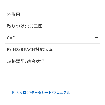
※当社の共同利用者とは、
"個人情報
51物質の非含有証明書（当社基準）
の共同利用に関して"
の「1.共同利
※本証明書は発行日時点で非含有を証明す
用者の範囲」に記載されている法人を
外形図
るもので、過去に遡って非含有を証明する
指します。
ものではありません。
情報更新：2026/05/21
また、RoHS指令のフタル酸エステル類４
取りつけ穴加工図
物質の対応では、対応完了までの期間は出
荷製品に未対応品が混在することから備考
情報更新：2026/05/21
CAD
欄に対応日を記載しておりました。
既に当社にて対応品への在庫切替を完了
ログイン/会員登録いただくと、CADデータをダウンロー
していることから、特段のことがない限
RoHS/REACH対応状況
ドすることができます。
り、2022年1月12日より割愛しておりま
情報更新：2026/7/29
す。
規格認証/適合状況
ログイン/会員登録
EU RoHS
注意事項・凡例
A22NN-BNM-NGA-P102-NNについての規格認証/適合状況に
ついては、「カスタマーサポートセンタ お客様相談室」また
は貴社担当オムロン営業員または販売店にお問い合わせくだ
対応状況
対応予定月
※1
※2
さい。
ダウンロードデータをご利用いただく前に、以下を必ずお読
みください。
カタログ/データシート/マニュアル
対応済み
ソフトウェアの使用条件
お問い合わせ