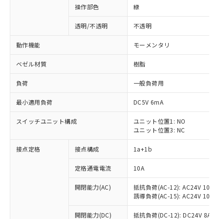
操作部色
緑
透明/不透明
不透明
動作機能
モーメンタリ
ベゼル材質
樹脂
負荷
一般負荷用
最小適用負荷
DC5V 6mA
スイッチユニット構成
ユニット位置1: NO
ユニット位置3: NC
接点定格
接点構成
1a+1b
定格通電電流
10A
開閉能力(AC)
抵抗負荷(AC-12): AC24V 10A/A
誘導負荷(AC-15): AC24V 10A/AC
※1 対応状況
開閉能力(DC)
抵抗負荷(DC-12): DC24V 8A/DC