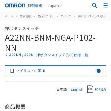
制御機器
Japan
ホーム
>
商品情報
>
商品カテゴリ
>
スイッチ
>
押ボタンスイッチ/表示灯
押ボタンスイッチ
A22NN-BNM-NGA-P102-
NN
A22NN / A22NL 押ボタンスイッチ 形式仕様一覧
マイリストに追加
日本語
English
PDF出力
商品概要