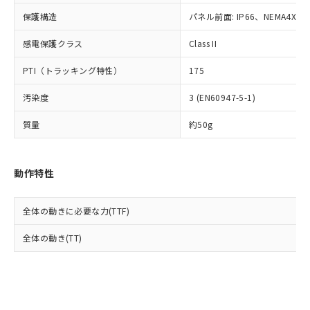
Cr(Ⅵ)(六価クロム) : 1000ppm、 PBBs(ポリ臭化ビフェ
とります。
了承ください。
(PBDE) 1000ppm以下、フタル酸ビス(2-エチルヘキシ
○
一定数以上の在庫あり
ニル類) : 1000ppm、 PBDEs(ポリ臭化ジフェニルエーテ
保護構造
パネル前面: IP66、NEMA4X, N
当社は規制貨物を破棄する場合は、完
ル) (DEHP)(別名：DOP) 1000ppm以下、フタル酸ブチ
正式な納期状況および標準価格はお客
ル類) : 1000ppm、
ルベンジル（BBP） 1000ppm以下、フタル酸ジブチル
全に破砕するなど、違法に輸出されな
DBP(フタル酸ジブチル) : 1000ppm、 DIBP(フタル酸ジ
様のお取引先、またはお客様担当のオ
（DBP） 1000ppm以下、フタル酸ジイソブチル
イソブチル) : 1000ppm、 BBP(フタル酸ブチルベンジ
感電保護クラス
Class II
△
一定数には満たないが在庫あり
いよう必要な手段を講じます。
ムロン制御機器販売店・当社販売員に
(DIBP) 1000ppm以下
ル) : 1000ppm、
当社は貴社製品を、核兵器、ミサイ
但し、RoHS指令で産業用監視および制御機器に対する
DEHP(フタル酸ビス(2-エチルヘキシル)) : 1000ppm
ご相談ください。
PTI（トラッキング特性）
175
適用除外項目は除く。
ル、化学兵器、生物兵器またはその他
－
在庫なし(最新の在庫状況につ
オムロン制御機器販売店や当社販売拠
フタル酸エステル類の４物質については閾値を超える意
武器並びにこれらの製造装置等に一切
いては、お客様のお取引先、ま
図的な使用がないことを確認しています。
点は「
販売ネットワーク
」をご確認
汚染度
3 (EN60947-5-1)
※2 環境保護使用期限
使用いたしません。
たはお客様担当のオムロン制御
ください。
当社は、貴社製品を第三者に販売する
機器販売店・当社販売員にご確
在庫状況および標準価格結果を当社の
質量
約50g
※2 対応予定月
「ｅ」：有害物質（10物質）のすべてが基
場合は、上記1、2および3の内容を当
認ください)
事前の承諾なく第三者に漏洩または開
準値以下であることを示します。
該第三者に通知します。また当社は、
示しないようお願いします。
部品在庫の切り替え状況などにより、予定
「10」：通常の使用状況下において有害物
販売先および販売に係わる関係者が違
マイパーツ機能（部品リスト作成サー
空
受注生産機種、また在庫状況の
動作特性
月が前後することがあります。
質が外部に漏えいし、環境に深刻な影響を
法に輸出するおそれがある場合は、取
ビス）をご利用いただくには、I-Web
白
情報を公開していない機種
及ぼさない年数を意味します。
り引きをいたしません。
メンバーズにご登録されている必要が
「－」：未確認です。当社販売部門へお問
あります。
全体の動きに必要な力(TTF)
い合わせください。
お客様が当ウェブサイト上で当社にご
※3 非含有証明書ダウンロード
全体の動き(TT)
登録された部品リストについて、当社
および当社の共同利用者が、当社の製
下記の非含有証明書をダウンロードするこ
品・サービスに関するお客様との取
とができます。
合意する
キャンセル
引・商談に必要な範囲で利用すること
をご了承ください。
EU RoHS指令（10物質）の非含有証明書