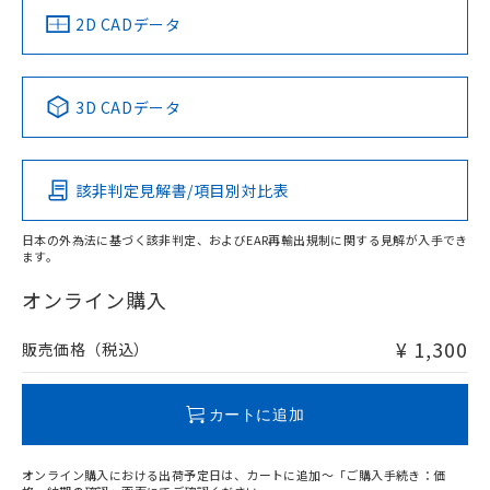
中国 RoHS
注意事項・凡例
2D CADデータ
中国 RoHS表
※1 ※2
3D CADデータ
Pb
Hg
Cd
Cr(VI)
該非判定見解書/項目別対比表
O
O
O
O
日本の外為法に基づく該非判定、およびEAR再輸出規制に関する見解が入手でき
ます。
"対応済み"や非含有の記載がされた商品であっても、流通
在庫等で未対応品が混在する可能性があります。
オンライン購入
非含有品が必要な際は、弊社営業部門もしくは販売店へお
問い合わせください。
¥ 1,300
販売価格（税込）
この製品のRoHS/REACH対応状況ページへ
カートに追加
オンライン購入における出荷予定日は、カートに追加～「ご購入手続き：価