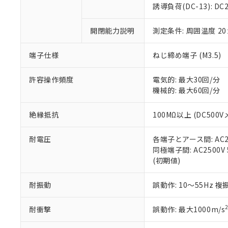
のであり、閲
ます。
Cr(Ⅵ)(六価クロム) : 
フタル酸エステル類の４
誘導負荷(DC-13): DC24
○
一定数以
DBP(フタル酸ジブチル) :
い。
当社は貴社製
DEHP(フタル酸ビス(2-エ
正式な納期状
置等に一切使
開閉能力説明
測定条件: 周囲温度 2
当社販売員に
※2 対応予定月
△
一定数に
当社は、貴社
オムロン制御
また当社は、
※2 環境保護使
在庫状況およ
部品在庫の切り替
たしません。
端子仕様
ねじ締め端子 (M3.5)
－
在庫なし
す。
「ｅ」：有害物質
機器販売
マイパーツ機
「10」：通常の
許容操作頻度
電気的: 最大30回/分
ている必要が
味します。
機械的: 最大60回/分
空
受注生産
お客様が当ウ
※3 非含有証明
「－」：未確認で
白
が、当社の製
絶縁抵抗
100MΩ以上 (DC500V
さい。
下記の非含有証明
※当社の共同
耐電圧
各端子とアース間: AC250
いる法人を指
EU RoHS指令（
同極端子間: AC2500V 5
51物質の非含有証
(初期値)
※本証明書は発行
また、RoHS指
混在することから
耐振動
誤動作: 10～55Hz 複
既に当社にて対応
り割愛しておりま
耐衝撃
誤動作: 最大1000m/s