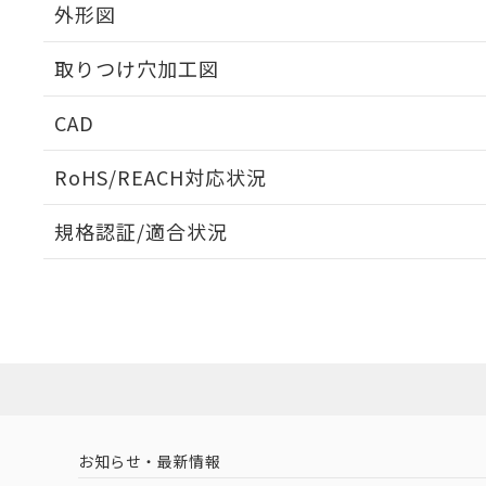
外形図
取りつけ穴加工図
CAD
ログイン/会員登録いただくと、CADデータをダウンロ
RoHS/REACH対応状況
規格認証/適合状況
EU RoHS
注意事項・凡例
UL認証
CSA認証
CEマーキング
ダウンロードデータをご利用いただく前に、以下を必ずお読
Yes
Yes
Yes
対応状況
対応予定月
※1
※2
ソフトウェアの使用条件
対応済み
LR型式承認
DNV型式承認
BV型式承認
KR
（イギリス
（ノルウェー
（フランス
（
お知らせ・最新情報
中国 RoHS
注意事項・凡例
船舶規格）
船舶規格）
船舶規格）
船