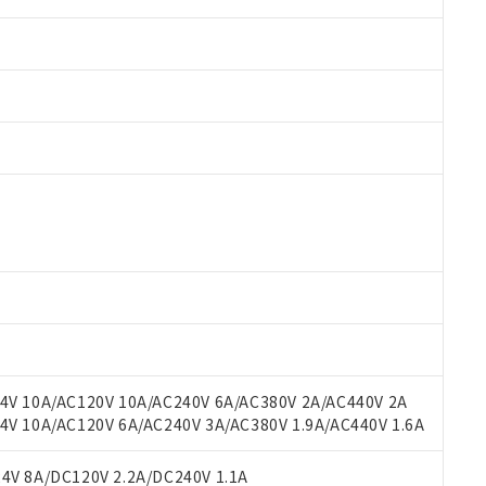
 RoHS指令（10物質）の非含有に対応した製品が提供可能な商品です
oHS指令（10物質）の非含有に対応した製品に切り替える予定のある
 RoHS指令（10物質）の非含有に非対応の商品で、対応品を出す予
 RoHS指令（10物質）の非含有の対応状況を調査中または確認中の
ンス料など無形物で、有害物質有無と関係のない商品です。
○×表
より、非含有部品としていたものが、含有品と判明した場合などやむ
みいただき、同意のうえご利用ください。
材料含有率が中国RoHSの基準値以下であることを示します。
材料含有率が中国RoHSの基準値を超えていることを示します。
、当社制御機器事業取扱商品の当社在庫状況および標準価格(税抜)
ら貴社製品のうち、外国為替および外国貿易法に定める商品（以下｢
質）：
V 10A/AC120V 10A/AC240V 6A/AC380V 2A/AC440V 2A
す。当社販売部門へお問い合わせください。
 水銀(Hg) 1000ppm以下、 カドミウム(Cd) 100ppm以下、
たは国外への提供する場合は、日本国政府の輸出許可(または役務取
 10A/AC120V 6A/AC240V 3A/AC380V 1.9A/AC440V 1.6A
000ppm以下、ポリ臭化ビフェニル類(PBB) 1000ppm以下、ポリ臭化ジフェニルエーテル類(P
事業取扱商品の中には、本サービスの対象外となる商品もあること
手続きをとります。
キシル) (DEHP)(別名：DOP) 1000ppm以下、フタル酸ブチルベンジル（BBP） 100
(GB/T26572)：
以下、フタル酸ジイソブチル (DIBP) 1000ppm以下
び標準価格照会結果は、記載している更新日時点での社内データに
物を破棄する場合は、完全に破砕するなど、違法に輸出されないよ
(水銀) : 1000ppm、 Cd(カドミウム) : 100ppm、
V 8A/DC120V 2.2A/DC240V 1.1A
業用監視および制御機器に対する適用除外項目は除く。