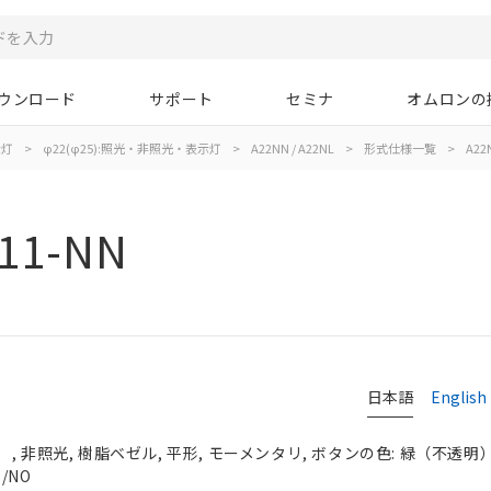
ウンロード
サポート
セミナ
オムロンの
示灯
>
φ22(φ25):照光・非照光・表示灯
>
A22NN / A22NL
>
形式仕様一覧
>
A22
11-NN
日本語
English
 非照光, 樹脂ベゼル, 平形, モーメンタリ, ボタンの色: 緑（不透明）, 
/NO