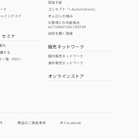
目指す姿
ポート
コンセプト「i-Automation!」
ジャパンデスク
オムロンの強み
お客様との共創拠点
AUTOMATION CENTER
DIBP
BBP
DEHP
環境保護
技術を磨く現場
・セミナ
状況ページへ
使用期限
検索ください
案内
販売ネットワーク
講する
O
O
O
e
国内販売ネットワーク
ス一覧（PDF）
海外販売ネットワーク
オンラインストア
状況ページへ
件
商品のご承諾事項
Facebook