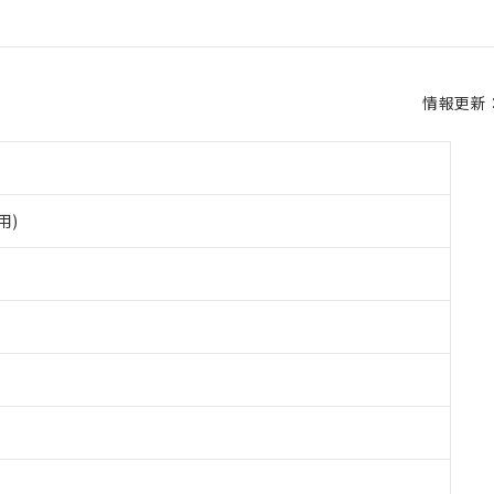
情報更新：2
用)