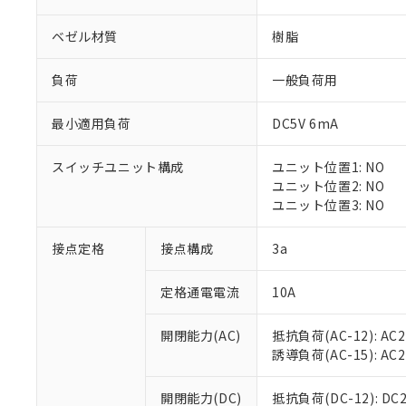
ベゼル材質
樹脂
負荷
一般負荷用
最小適用負荷
DC5V 6mA
※1 対応状況
スイッチユニット構成
ユニット位置1: NO
対応済み：EU
ユニット位置2: NO
対応予定：EU R
ユニット位置3: NO
対応予定なし：EU
調査・確認中：EU
ご利用条件
接点定格
接点構成
3a
非該当品：ライセ
※1 中国RoHS
仕入先様の事情に
定格通電電流
10A
があります。
以下の条件をお読
「○」：最大均質
「×」：最大均質
本サービスは
当社は、これ
*EU RoHS指令（10物
開閉能力(AC)
抵抗負荷(AC-12): AC24
「－」：未確認で
鉛(Pb) 1000ppm以下、
くものです。
う）を輸出ま
誘導負荷(AC-15): AC24V
記
説明
六価クロム(Cr(Ⅵ)) 1
当社制御機器
などの必要な
フタル酸ビス(2-エチルヘ
号
*中国RoHS10物質の基準値 
ル（DBP） 1000ppm
在庫状況およ
当社は規制貨
Pb(鉛) :1000ppm、 Hg
開閉能力(DC)
抵抗負荷(DC-12): DC24
但し、RoHS指令で産