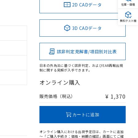
2D CADデータ
在庫・価格
無料テスト機
3D CADデータ
該非判定見解書/項目別対比表
日本の外為法に基づく該非判定、およびEAR再輸出規
制に関する見解が入手できます。
オンライン購入
¥ 1,370
販売価格（税込）
カートに追加
オンライン購入における出荷予定日は、カートに追加
～「ご購入手続き：価格・納期の確認」画面にてご確