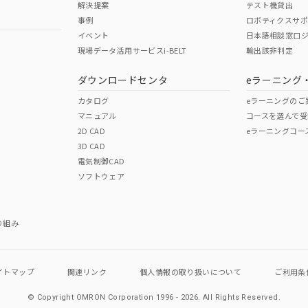
解決提案
テスト機貸出
事例
ロボティクスサ
No
No
イベント
日本語相談窓口
現場データ活用サービスi-BELT
輸出該非判定
I)
PBBs
PBDEs
DBP
ダウンロードセンタ
eラーニング
この製品の規格認証/適合
その他の認証はこちらのページからご
カタログ
eラーニングのご
マニュアル
コースを選んで受
O
O
O
2D CAD
eラーニングコー
3D CAD
電気制御CAD
在庫等で未対応品が混在する可能性があります。
ソフトウェア
問い合わせください。
この製品のRoHS/REACH対応
り組み
イトマップ
関連リンク
個人情報の
取り扱いについて
ご利用条
© Copyright OMRON Corporation 1996 - 2026.
All Rights Reserved.