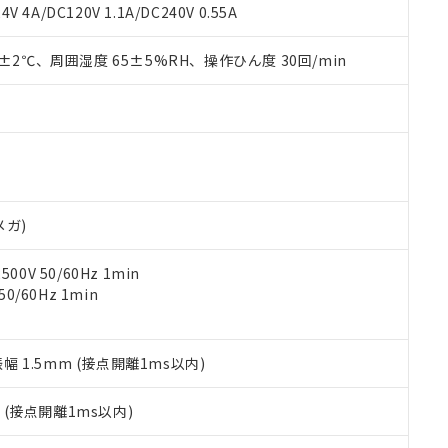
覧された時点での実際の在庫および標準価格とは異なる場合がある
1000ppm、 PBBs(ポリ臭化ビフェニル類) : 1000ppm、 PBDEs(ポリ臭化ジフェニルエーテル類
物質については閾値を超える意図的な使用がないことを確認しています。
V 4A/DC120V 1.1A/DC240V 0.55A
上の在庫あり
 1000ppm、 DIBP(フタル酸ジイソブチル) : 1000ppm、 BBP(フタル酸ブチルベンジル) :
品を、核兵器、ミサイル、化学兵器、生物兵器またはその他武器並
チルヘキシル)) : 1000ppm
況および標準価格はお客様のお取引先、またはお客様担当のオムロ
用いたしません。
0±2℃、周囲湿度 65±5%RH、操作ひん度 30回/min
ご相談ください。
は満たないが在庫あり
製品を第三者に販売する場合は、上記1、2および3の内容を当該第
機器販売店や当社販売拠点は「
販売ネットワーク
」をご確認くだ
販売先および販売に係わる関係者が違法に輸出するおそれがある場
用期限
び標準価格結果を当社の事前の承諾なく第三者に漏洩または開示し
え状況などにより、予定月が前後することがあります。
(最新の在庫状況については、お客様のお取引先、またはお客様担当
（10物質）のすべてが基準値以下であることを示します。
店・当社販売員にご確認ください)
能（部品リスト作成サービス）をご利用いただくには、I-Webメン
使用状況下において有害物質が外部に漏えいし、環境に深刻な影響を
あります。
機種、また在庫状況の情報を公開していない機種
ェブサイト上で当社にご登録された部品リストについて、当社およ
書ダウンロード
す。当社販売部門へお問い合わせください。
品・サービスに関するお客様との取引・商談に必要な範囲で利用す
合意する
キャンセル
メガ)
書をダウンロードすることができます。
利用者とは、
"個人情報の共同利用に関して"
の「1.共同利用者の
0V 50/60Hz 1min
します。
10物質）の非含有証明書
0/60Hz 1min
明書（当社基準）
日時点で非含有を証明するもので、過去に遡って非含有を証明するも
令のフタル酸エステル類４物質の対応では、対応完了までの期間は出
備考欄に対応日を記載しておりました。
振幅 1.5mm (接点開離1ms以内)
品への在庫切替を完了していることから、特段のことがない限り、20
す。
2
(接点開離1ms以内)