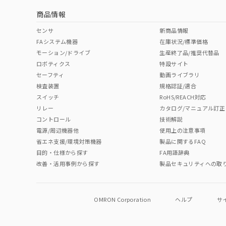
商品情報
No
No
No
No
中国 RoHS表
※1 ※2
センサ
新商品情報
FAシステム機器
在庫状況/標準価格
Pb
Hg
Cd
Cr(V
モーション/ドライブ
生産終了品/推奨代替品
ロボティクス
特設サイト
セーフティ
動画ライブラリ
検査装置
規格認証/適合
O
O
O
O
スイッチ
RoHS/REACH対応
リレー
カタログ/マニュアル訂正
コントロール
技術解説
"対応済み"や非含有の記載がされた商品であっても、流通
電源/周辺機器他
使用上の注意事項
非含有品が必要な際は、弊社営業部門もしくは販売店へお
省エネ支援/環境対策機器
製品に関するFAQ
目的・仕様から探す
FA用語辞典
改善・活用事例から探す
製品セキュリティへの取
OMRON Corporation
ヘルプ
サ