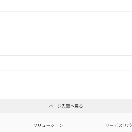
情報更新：2
情報更新：2
ードすることができます。
情報更新：
ログイン/会員登録
CCC認証
電波法
みください。
Yes
N/A
非含有証明書
※3
ページ先頭へ戻る
ダウンロードはこちら
型式承認
NK型式承認
ABS型式承認
韓国
（日本
（アメリカ
ソリューション
サービスサポ
舶規格）
船舶規格）
船舶規格）