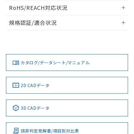
また、RoHS指令のフタル酸エステル類４
ログイン/会員登録いただくと、CADデータをダウンロー
RoHS/REACH対応状況
物質の対応では、対応完了までの期間は出
ドすることができます。
荷製品に未対応品が混在することから備考
情報更新：2026/7/29
欄に対応日を記載しておりました。
規格認証/適合状況
既に当社にて対応品への在庫切替を完了
ログイン/会員登録
EU RoHS
注意事項・凡例
A22NN-BNM-NBA-P111-NNについての規格認証/適合状況に
していることから、特段のことがない限
ついては、「カスタマーサポートセンタ お客様相談室」また
り、2022年1月12日より割愛しておりま
は貴社担当オムロン営業員または販売店にお問い合わせくだ
す。
対応状況
対応予定月
※1
※2
さい。
ダウンロードデータをご利用いただく前に、以下を必ずお読
みください。
カタログ/データシート/マニュアル
対応済み
ソフトウェアの使用条件
お問い合わせ
中国 RoHS
注意事項・凡例
2D CADデータ
中国 RoHS表
※1 ※2
3D CADデータ
Pb
Hg
Cd
Cr(VI)
該非判定見解書/項目別対比表
O
O
O
O