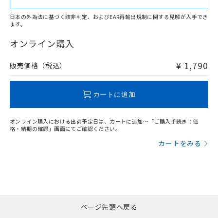
日本の外為法に基づく該非判定、およびEAR再輸出規制に関する見解が入手でき
ます。
"対応済み"や非含有の記載がされた商品であっても、流通
在庫等で未対応品が混在する可能性があります。
オンライン購入
非含有品が必要な際は、弊社営業部門もしくは販売店へお
問い合わせください。
¥ 1,790
販売価格（税込）
この製品のRoHS/REACH対応状況ページへ
カートに追加
オンライン購入における出荷予定日は、カートに追加～「ご購入手続き：価
格・納期の確認」画面にてご確認ください。
カートをみる
ページ先頭へ戻る