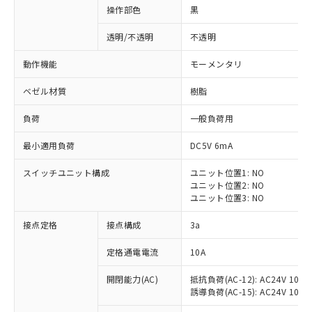
操作部色
黒
透明/不透明
不透明
動作機能
モーメンタリ
ベゼル材質
樹脂
負荷
一般負荷用
最小適用負荷
DC5V 6mA
スイッチユニット構成
ユニット位置1: NO
ユニット位置2: NO
ユニット位置3: NO
※1 対応状況
接点定格
接点構成
3a
対応済み：EU RoHS指令（10物質）の
定格通電電流
10A
非含有に対応した製品が提供可能な商品で
開閉能力(AC)
抵抗負荷(AC-12): AC24V 10A/A
す。
誘導負荷(AC-15): AC24V 10A/AC
対応予定：EU RoHS指令（10物質）の非含
ご利用条件
有に対応した製品に切り替える予定のある