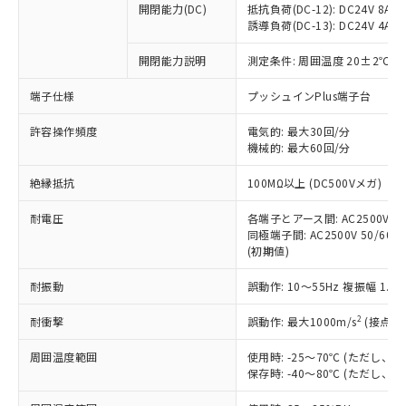
開閉能力(DC)
抵抗負荷(DC-12): DC24V 8A/DC
商品です。
誘導負荷(DC-13): DC24V 4A/DC
対応予定なし：EU RoHS指令（10物質）の
以下の条件をお読みいただき、同意のうえ
非含有に非対応の商品で、対応品を出す予
開閉能力説明
測定条件: 周囲温度 20±2℃、
ご利用ください。
定はありません。
調査・確認中：EU RoHS指令（10物質）の
端子仕様
プッシュインPlus端子台
本サービスは、当社制御機器事業取扱
※1 中国RoHS○×表
非含有の対応状況を調査中または確認中の
商品の当社在庫状況および標準価格
許容操作頻度
商品です。
電気的: 最大30回/分
(税抜)を提供させていただくもので
「○」：最大均質材料含有率が中国RoHSの
機械的: 最大60回/分
非該当品：ライセンス料など無形物で、有
す。
基準値以下であることを示します。
害物質有無と関係のない商品です。
当社制御機器事業取扱商品の中には、
絶縁抵抗
100MΩ以上 (DC500Vメガ)
「×」：最大均質材料含有率が中国RoHSの
仕入先様の事情により、非含有部品として
本サービスの対象外となる商品もある
基準値を超えていることを示します。
いたものが、含有品と判明した場合などや
当社は、これら貴社製品のうち、外国
ことをご了承ください。
耐電圧
各端子とアース間: AC2500V 50/
「－」：未確認です。当社販売部門へお問
むを得ず変更することがあります。
為替および外国貿易法に定める商品
同極端子間: AC2500V 50/60Hz
在庫状況および標準価格照会結果は、
い合わせください。
（以下｢規制貨物等」という）を輸出
(初期値)
記載している更新日時点での社内デー
*EU RoHS指令（10物質）：
または国外への提供する場合は、日本
記
タに基づき作成されるものであり、閲
説明
鉛(Pb) 1000ppm以下、 水銀(Hg) 1000ppm以下、 カド
*中国RoHS10物質の基準値 (GB/T26572)：
耐振動
誤動作: 10～55Hz 複振幅 1.
国政府の輸出許可(または役務取引許
号
覧された時点での実際の在庫および標
ミウム(Cd) 100ppm以下、
Pb(鉛) :1000ppm、 Hg(水銀) : 1000ppm、 Cd(カドミウ
可)を取得するなどの必要な手続きを
六価クロム(Cr(Ⅵ)) 1000ppm以下、ポリ臭化ビフェニル
ム) : 100ppm、
準価格とは異なる場合があることをご
類(PBB) 1000ppm以下、ポリ臭化ジフェニルエーテル類
2
耐衝撃
誤動作: 最大1000m/s
(接点開
Cr(Ⅵ)(六価クロム) : 1000ppm、 PBBs(ポリ臭化ビフェ
とります。
了承ください。
(PBDE) 1000ppm以下、フタル酸ビス(2-エチルヘキシ
○
一定数以上の在庫あり
ニル類) : 1000ppm、 PBDEs(ポリ臭化ジフェニルエーテ
当社は規制貨物を破棄する場合は、完
ル) (DEHP)(別名：DOP) 1000ppm以下、フタル酸ブチ
正式な納期状況および標準価格はお客
ル類) : 1000ppm、
周囲温度範囲
使用時: -25～70℃ (ただし
ルベンジル（BBP） 1000ppm以下、フタル酸ジブチル
全に破砕するなど、違法に輸出されな
DBP(フタル酸ジブチル) : 1000ppm、 DIBP(フタル酸ジ
様のお取引先、またはお客様担当のオ
保存時: -40～80℃ (ただし
（DBP） 1000ppm以下、フタル酸ジイソブチル
イソブチル) : 1000ppm、 BBP(フタル酸ブチルベンジ
△
一定数には満たないが在庫あり
いよう必要な手段を講じます。
ムロン制御機器販売店・当社販売員に
(DIBP) 1000ppm以下
ル) : 1000ppm、
当社は貴社製品を、核兵器、ミサイ
但し、RoHS指令で産業用監視および制御機器に対する
DEHP(フタル酸ビス(2-エチルヘキシル)) : 1000ppm