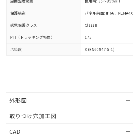
ご相談ください。
周囲湿度範囲
使用時: 35～85%RH
適用除外項目は除く。
ル、化学兵器、生物兵器またはその他
－
在庫なし(最新の在庫状況につ
オムロン制御機器販売店や当社販売拠
フタル酸エステル類の４物質については閾値を超える意
武器並びにこれらの製造装置等に一切
いては、お客様のお取引先、ま
図的な使用がないことを確認しています。
保護構造
パネル前面: IP66、NEMA4X, N
点は「
販売ネットワーク
」をご確認
※2 環境保護使用期限
使用いたしません。
たはお客様担当のオムロン制御
ください。
当社は、貴社製品を第三者に販売する
感電保護クラス
Class II
機器販売店・当社販売員にご確
在庫状況および標準価格結果を当社の
※2 対応予定月
「ｅ」：有害物質（10物質）のすべてが基
場合は、上記1、2および3の内容を当
認ください)
事前の承諾なく第三者に漏洩または開
準値以下であることを示します。
PTI（トラッキング特性）
175
該第三者に通知します。また当社は、
示しないようお願いします。
部品在庫の切り替え状況などにより、予定
「10」：通常の使用状況下において有害物
販売先および販売に係わる関係者が違
マイパーツ機能（部品リスト作成サー
空
受注生産機種、また在庫状況の
汚染度
3 (EN60947-5-1)
月が前後することがあります。
質が外部に漏えいし、環境に深刻な影響を
法に輸出するおそれがある場合は、取
ビス）をご利用いただくには、I-Web
白
情報を公開していない機種
及ぼさない年数を意味します。
り引きをいたしません。
メンバーズにご登録されている必要が
「－」：未確認です。当社販売部門へお問
あります。
い合わせください。
お客様が当ウェブサイト上で当社にご
※3 非含有証明書ダウンロード
登録された部品リストについて、当社
および当社の共同利用者が、当社の製
下記の非含有証明書をダウンロードするこ
品・サービスに関するお客様との取
とができます。
合意する
キャンセル
引・商談に必要な範囲で利用すること
外形図
をご了承ください。
EU RoHS指令（10物質）の非含有証明書
※当社の共同利用者とは、
情報更新：2026/05/21
"個人情報
取りつけ穴加工図
51物質の非含有証明書（当社基準）
の共同利用に関して"
の「1.共同利
※本証明書は発行日時点で非含有を証明す
用者の範囲」に記載されている法人を
情報更新：2026/05/21
るもので、過去に遡って非含有を証明する
CAD
指します。
ものではありません。