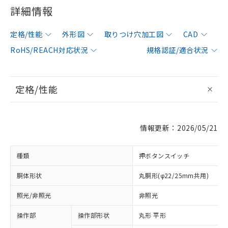
詳細情報
定格/性能
外形図
取りつけ穴加工図
CAD
RoHS/REACH対応状況
規格認証/適合状況
定格/性能
情報更新：2026/05/21
種類
押ボタンスイッチ
胴体形状
丸胴形(φ22/25mm共用)
照光/非照光
非照光
操作部
操作部形状
丸形 平形