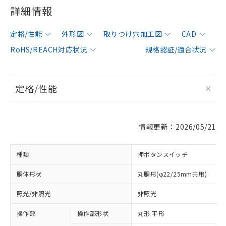
詳細情報
定格/性能
外形図
取りつけ穴加工図
CAD
RoHS/REACH対応状況
規格認証/適合状況
定格/性能
情報更新：2026/05/21
種類
押ボタンスイッチ
胴体形状
丸胴形(φ22/25mm共用)
照光/非照光
非照光
操作部
操作部形状
丸形 平形