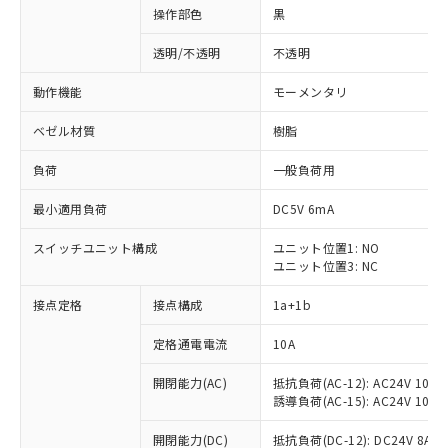
操作部色
黒
透明/不透明
不透明
動作機能
モーメンタリ
ベゼル材質
樹脂
負荷
一般負荷用
最小適用負荷
DC5V 6mA
スイッチユニット構成
ユニット位置1: NO
ユニット位置3: NC
接点定格
接点構成
1a+1b
定格通電電流
10A
開閉能力(AC)
抵抗負荷(AC-12): AC24V 10A/A
誘導負荷(AC-15): AC24V 10A/AC
※1 対応状況
開閉能力(DC)
抵抗負荷(DC-12): DC24V 8A/DC