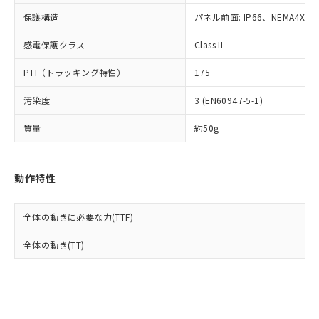
Cr(Ⅵ)(六価クロム) : 1000ppm、 PBBs(ポリ臭化ビフェ
とります。
了承ください。
(PBDE) 1000ppm以下、フタル酸ビス(2-エチルヘキシ
○
一定数以上の在庫あり
ニル類) : 1000ppm、 PBDEs(ポリ臭化ジフェニルエーテ
保護構造
パネル前面: IP66、NEMA4X, N
当社は規制貨物を破棄する場合は、完
ル) (DEHP)(別名：DOP) 1000ppm以下、フタル酸ブチ
正式な納期状況および標準価格はお客
ル類) : 1000ppm、
ルベンジル（BBP） 1000ppm以下、フタル酸ジブチル
全に破砕するなど、違法に輸出されな
DBP(フタル酸ジブチル) : 1000ppm、 DIBP(フタル酸ジ
様のお取引先、またはお客様担当のオ
（DBP） 1000ppm以下、フタル酸ジイソブチル
イソブチル) : 1000ppm、 BBP(フタル酸ブチルベンジ
感電保護クラス
Class II
△
一定数には満たないが在庫あり
いよう必要な手段を講じます。
ムロン制御機器販売店・当社販売員に
(DIBP) 1000ppm以下
ル) : 1000ppm、
当社は貴社製品を、核兵器、ミサイ
但し、RoHS指令で産業用監視および制御機器に対する
DEHP(フタル酸ビス(2-エチルヘキシル)) : 1000ppm
ご相談ください。
PTI（トラッキング特性）
175
適用除外項目は除く。
ル、化学兵器、生物兵器またはその他
－
在庫なし(最新の在庫状況につ
オムロン制御機器販売店や当社販売拠
フタル酸エステル類の４物質については閾値を超える意
武器並びにこれらの製造装置等に一切
いては、お客様のお取引先、ま
図的な使用がないことを確認しています。
点は「
販売ネットワーク
」をご確認
汚染度
3 (EN60947-5-1)
※2 環境保護使用期限
使用いたしません。
たはお客様担当のオムロン制御
ください。
当社は、貴社製品を第三者に販売する
機器販売店・当社販売員にご確
在庫状況および標準価格結果を当社の
質量
約50g
※2 対応予定月
「ｅ」：有害物質（10物質）のすべてが基
場合は、上記1、2および3の内容を当
認ください)
事前の承諾なく第三者に漏洩または開
準値以下であることを示します。
該第三者に通知します。また当社は、
示しないようお願いします。
部品在庫の切り替え状況などにより、予定
「10」：通常の使用状況下において有害物
販売先および販売に係わる関係者が違
マイパーツ機能（部品リスト作成サー
空
受注生産機種、また在庫状況の
動作特性
月が前後することがあります。
質が外部に漏えいし、環境に深刻な影響を
法に輸出するおそれがある場合は、取
ビス）をご利用いただくには、I-Web
白
情報を公開していない機種
及ぼさない年数を意味します。
り引きをいたしません。
メンバーズにご登録されている必要が
「－」：未確認です。当社販売部門へお問
あります。
全体の動きに必要な力(TTF)
い合わせください。
お客様が当ウェブサイト上で当社にご
※3 非含有証明書ダウンロード
全体の動き(TT)
登録された部品リストについて、当社
および当社の共同利用者が、当社の製
下記の非含有証明書をダウンロードするこ
品・サービスに関するお客様との取
とができます。
合意する
キャンセル
引・商談に必要な範囲で利用すること
をご了承ください。
EU RoHS指令（10物質）の非含有証明書