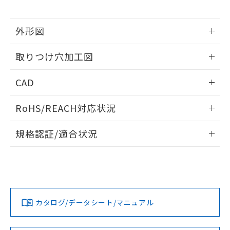
※当社の共同利用者とは、
"個人情報
51物質の非含有証明書（当社基準）
の共同利用に関して"
の「1.共同利
※本証明書は発行日時点で非含有を証明す
用者の範囲」に記載されている法人を
外形図
るもので、過去に遡って非含有を証明する
指します。
ものではありません。
情報更新：2026/05/21
また、RoHS指令のフタル酸エステル類４
取りつけ穴加工図
物質の対応では、対応完了までの期間は出
荷製品に未対応品が混在することから備考
情報更新：2026/05/21
CAD
欄に対応日を記載しておりました。
既に当社にて対応品への在庫切替を完了
ログイン/会員登録いただくと、CADデータをダウンロー
していることから、特段のことがない限
RoHS/REACH対応状況
ドすることができます。
り、2022年1月12日より割愛しておりま
情報更新：2026/7/29
す。
規格認証/適合状況
ログイン/会員登録
EU RoHS
注意事項・凡例
A22NN-BNM-NBA-P102-NNについての規格認証/適合状況に
ついては、「カスタマーサポートセンタ お客様相談室」また
は貴社担当オムロン営業員または販売店にお問い合わせくだ
対応状況
対応予定月
※1
※2
さい。
ダウンロードデータをご利用いただく前に、以下を必ずお読
みください。
カタログ/データシート/マニュアル
対応済み
ソフトウェアの使用条件
お問い合わせ