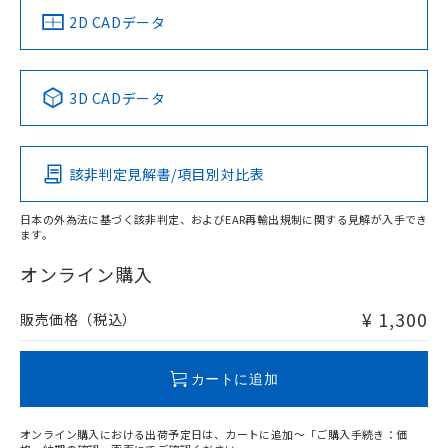
中国 RoHS
注意事項・凡例
2D CADデータ
中国 RoHS表
※1 ※2
3D CADデータ
Pb
Hg
Cd
Cr(VI)
該非判定見解書/項目別対比表
O
O
O
O
日本の外為法に基づく該非判定、およびEAR再輸出規制に関する見解が入手でき
ます。
"対応済み"や非含有の記載がされた商品であっても、流通
在庫等で未対応品が混在する可能性があります。
オンライン購入
非含有品が必要な際は、弊社営業部門もしくは販売店へお
問い合わせください。
¥ 1,300
販売価格（税込）
この製品のRoHS/REACH対応状況ページへ
カートに追加
オンライン購入における出荷予定日は、カートに追加～「ご購入手続き：価