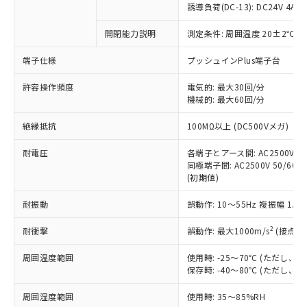
対応済み：EU RoHS指令（10物質）の
誘導負荷(DC-13): DC24V 4A/DC
非含有に対応した製品が提供可能な商品で
す。
開閉能力説明
測定条件: 周囲温度 20±2℃、
対応予定：EU RoHS指令（10物質）の非含
ご利用条件
端子仕様
プッシュインPlus端子台
有に対応した製品に切り替える予定のある
商品です。
許容操作頻度
電気的: 最大30回/分
対応予定なし：EU RoHS指令（10物質）の
機械的: 最大60回/分
以下の条件をお読みいただき、同意のうえ
非含有に非対応の商品で、対応品を出す予
ご利用ください。
定はありません。
絶縁抵抗
100MΩ以上 (DC500Vメガ)
調査・確認中：EU RoHS指令（10物質）の
本サービスは、当社制御機器事業取扱
※1 中国RoHS○×表
非含有の対応状況を調査中または確認中の
耐電圧
各端子とアース間: AC2500V 50/
商品の当社在庫状況および標準価格
商品です。
同極端子間: AC2500V 50/60Hz
(税抜)を提供させていただくもので
「○」：最大均質材料含有率が中国RoHSの
非該当品：ライセンス料など無形物で、有
(初期値)
す。
基準値以下であることを示します。
害物質有無と関係のない商品です。
当社制御機器事業取扱商品の中には、
「×」：最大均質材料含有率が中国RoHSの
耐振動
誤動作: 10～55Hz 複振幅 1.
仕入先様の事情により、非含有部品として
本サービスの対象外となる商品もある
基準値を超えていることを示します。
いたものが、含有品と判明した場合などや
当社は、これら貴社製品のうち、外国
ことをご了承ください。
2
耐衝撃
誤動作: 最大1000m/s
(接点開
「－」：未確認です。当社販売部門へお問
むを得ず変更することがあります。
為替および外国貿易法に定める商品
在庫状況および標準価格照会結果は、
い合わせください。
（以下｢規制貨物等」という）を輸出
記載している更新日時点での社内デー
周囲温度範囲
使用時: -25～70℃ (ただし
*EU RoHS指令（10物質）：
または国外への提供する場合は、日本
保存時: -40～80℃ (ただし
記
タに基づき作成されるものであり、閲
説明
鉛(Pb) 1000ppm以下、 水銀(Hg) 1000ppm以下、 カド
*中国RoHS10物質の基準値 (GB/T26572)：
国政府の輸出許可(または役務取引許
号
覧された時点での実際の在庫および標
ミウム(Cd) 100ppm以下、
Pb(鉛) :1000ppm、 Hg(水銀) : 1000ppm、 Cd(カドミウ
可)を取得するなどの必要な手続きを
六価クロム(Cr(Ⅵ)) 1000ppm以下、ポリ臭化ビフェニル
周囲湿度範囲
使用時: 35～85%RH
ム) : 100ppm、
準価格とは異なる場合があることをご
類(PBB) 1000ppm以下、ポリ臭化ジフェニルエーテル類