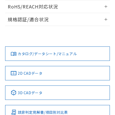
また、RoHS指令のフタル酸エステル類４
ログイン/会員登録いただくと、CADデータをダウンロー
RoHS/REACH対応状況
物質の対応では、対応完了までの期間は出
ドすることができます。
荷製品に未対応品が混在することから備考
情報更新：2026/7/29
欄に対応日を記載しておりました。
規格認証/適合状況
既に当社にて対応品への在庫切替を完了
ログイン/会員登録
EU RoHS
注意事項・凡例
していることから、特段のことがない限
UL認証
CSA認証
CEマーキング
り、2022年1月12日より割愛しておりま
す。
Yes
Yes
Yes
対応状況
対応予定月
※1
※2
ダウンロードデータをご利用いただく前に、以下を必ずお読
みください。
カタログ/データシート/マニュアル
対応済み
ソフトウェアの使用条件
LR型式承認
DNV型式承認
BV型式承認
KR型式承
（イギリス
（ノルウェー
（フランス
（韓国
船舶規格）
船舶規格）
船舶規格）
船舶規格
中国 RoHS
注意事項・凡例
2D CADデータ
No
No
No
No
中国 RoHS表
※1 ※2
3D CADデータ
この製品の規格認証/適合状況ページへ
Pb
Hg
Cd
Cr(VI)
その他の認証はこちらのページからご検索ください
該非判定見解書/項目別対比表
O
O
O
O