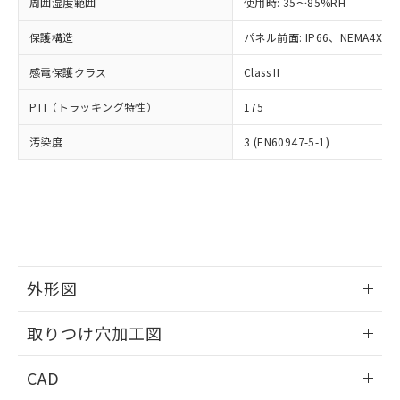
ご相談ください。
周囲湿度範囲
使用時: 35～85%RH
適用除外項目は除く。
ル、化学兵器、生物兵器またはその他
－
在庫なし(最新の在庫状況につ
オムロン制御機器販売店や当社販売拠
フタル酸エステル類の４物質については閾値を超える意
武器並びにこれらの製造装置等に一切
いては、お客様のお取引先、ま
図的な使用がないことを確認しています。
保護構造
パネル前面: IP66、NEMA4X, N
点は「
販売ネットワーク
」をご確認
※2 環境保護使用期限
使用いたしません。
たはお客様担当のオムロン制御
ください。
当社は、貴社製品を第三者に販売する
感電保護クラス
Class II
機器販売店・当社販売員にご確
在庫状況および標準価格結果を当社の
※2 対応予定月
「ｅ」：有害物質（10物質）のすべてが基
場合は、上記1、2および3の内容を当
認ください)
事前の承諾なく第三者に漏洩または開
準値以下であることを示します。
PTI（トラッキング特性）
175
該第三者に通知します。また当社は、
示しないようお願いします。
部品在庫の切り替え状況などにより、予定
「10」：通常の使用状況下において有害物
販売先および販売に係わる関係者が違
マイパーツ機能（部品リスト作成サー
空
受注生産機種、また在庫状況の
汚染度
3 (EN60947-5-1)
月が前後することがあります。
質が外部に漏えいし、環境に深刻な影響を
法に輸出するおそれがある場合は、取
ビス）をご利用いただくには、I-Web
白
情報を公開していない機種
及ぼさない年数を意味します。
り引きをいたしません。
メンバーズにご登録されている必要が
「－」：未確認です。当社販売部門へお問
あります。
い合わせください。
お客様が当ウェブサイト上で当社にご
※3 非含有証明書ダウンロード
登録された部品リストについて、当社
および当社の共同利用者が、当社の製
下記の非含有証明書をダウンロードするこ
品・サービスに関するお客様との取
とができます。
合意する
キャンセル
引・商談に必要な範囲で利用すること
外形図
をご了承ください。
EU RoHS指令（10物質）の非含有証明書
※当社の共同利用者とは、
情報更新：2026/05/21
"個人情報
取りつけ穴加工図
51物質の非含有証明書（当社基準）
の共同利用に関して"
の「1.共同利
※本証明書は発行日時点で非含有を証明す
用者の範囲」に記載されている法人を
情報更新：2026/05/21
るもので、過去に遡って非含有を証明する
CAD
指します。
ものではありません。