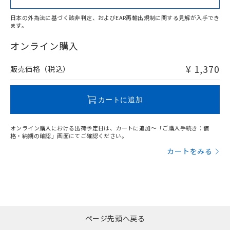
日本の外為法に基づく該非判定、およびEAR再輸出規制に関する見解が入手でき
ます。
"対応済み"や非含有の記載がされた商品であっても、流通
在庫等で未対応品が混在する可能性があります。
オンライン購入
非含有品が必要な際は、弊社営業部門もしくは販売店へお
問い合わせください。
¥ 1,370
販売価格（税込）
この製品のRoHS/REACH対応状況ページへ
カートに追加
オンライン購入における出荷予定日は、カートに追加～「ご購入手続き：価
格・納期の確認」画面にてご確認ください。
カートをみる
ページ先頭へ戻る