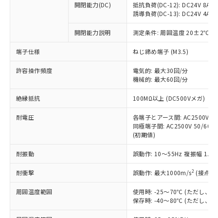
開閉能力(DC)
抵抗負荷(DC-12): DC24V 8A/DC
商品です。
誘導負荷(DC-13): DC24V 4A/DC
対応予定なし：EU RoHS指令（10物質）の
以下の条件をお読みいただき、同意のうえ
非含有に非対応の商品で、対応品を出す予
開閉能力説明
測定条件: 周囲温度 20±2℃、
ご利用ください。
定はありません。
調査・確認中：EU RoHS指令（10物質）の
端子仕様
ねじ締め端子 (M3.5)
本サービスは、当社制御機器事業取扱
※1 中国RoHS○×表
非含有の対応状況を調査中または確認中の
商品の当社在庫状況および標準価格
許容操作頻度
商品です。
電気的: 最大30回/分
(税抜)を提供させていただくもので
「○」：最大均質材料含有率が中国RoHSの
機械的: 最大60回/分
非該当品：ライセンス料など無形物で、有
す。
基準値以下であることを示します。
害物質有無と関係のない商品です。
当社制御機器事業取扱商品の中には、
絶縁抵抗
100MΩ以上 (DC500Vメガ)
「×」：最大均質材料含有率が中国RoHSの
仕入先様の事情により、非含有部品として
本サービスの対象外となる商品もある
基準値を超えていることを示します。
いたものが、含有品と判明した場合などや
当社は、これら貴社製品のうち、外国
ことをご了承ください。
耐電圧
各端子とアース間: AC2500V 50/
「－」：未確認です。当社販売部門へお問
むを得ず変更することがあります。
為替および外国貿易法に定める商品
同極端子間: AC2500V 50/60Hz
在庫状況および標準価格照会結果は、
い合わせください。
（以下｢規制貨物等」という）を輸出
(初期値)
記載している更新日時点での社内デー
*EU RoHS指令（10物質）：
または国外への提供する場合は、日本
記
タに基づき作成されるものであり、閲
説明
鉛(Pb) 1000ppm以下、 水銀(Hg) 1000ppm以下、 カド
*中国RoHS10物質の基準値 (GB/T26572)：
耐振動
誤動作: 10～55Hz 複振幅 1.
国政府の輸出許可(または役務取引許
号
覧された時点での実際の在庫および標
ミウム(Cd) 100ppm以下、
Pb(鉛) :1000ppm、 Hg(水銀) : 1000ppm、 Cd(カドミウ
可)を取得するなどの必要な手続きを
六価クロム(Cr(Ⅵ)) 1000ppm以下、ポリ臭化ビフェニル
ム) : 100ppm、
準価格とは異なる場合があることをご
類(PBB) 1000ppm以下、ポリ臭化ジフェニルエーテル類
2
耐衝撃
誤動作: 最大1000m/s
(接点開
Cr(Ⅵ)(六価クロム) : 1000ppm、 PBBs(ポリ臭化ビフェ
とります。
了承ください。
(PBDE) 1000ppm以下、フタル酸ビス(2-エチルヘキシ
○
一定数以上の在庫あり
ニル類) : 1000ppm、 PBDEs(ポリ臭化ジフェニルエーテ
当社は規制貨物を破棄する場合は、完
ル) (DEHP)(別名：DOP) 1000ppm以下、フタル酸ブチ
正式な納期状況および標準価格はお客
ル類) : 1000ppm、
周囲温度範囲
使用時: -25～70℃ (ただし
ルベンジル（BBP） 1000ppm以下、フタル酸ジブチル
全に破砕するなど、違法に輸出されな
DBP(フタル酸ジブチル) : 1000ppm、 DIBP(フタル酸ジ
様のお取引先、またはお客様担当のオ
保存時: -40～80℃ (ただし
（DBP） 1000ppm以下、フタル酸ジイソブチル
イソブチル) : 1000ppm、 BBP(フタル酸ブチルベンジ
△
一定数には満たないが在庫あり
いよう必要な手段を講じます。
ムロン制御機器販売店・当社販売員に
(DIBP) 1000ppm以下
ル) : 1000ppm、
当社は貴社製品を、核兵器、ミサイ
但し、RoHS指令で産業用監視および制御機器に対する
DEHP(フタル酸ビス(2-エチルヘキシル)) : 1000ppm