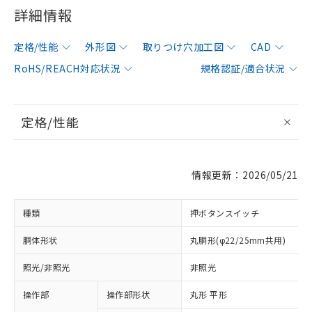
詳細情報
定格/性能
外形図
取りつけ穴加工図
CAD
RoHS/REACH対応状況
規格認証/適合状況
定格/性能
情報更新：2026/05/21
種類
押ボタンスイッチ
胴体形状
丸胴形(φ22/25mm共用)
照光/非照光
非照光
操作部
操作部形状
丸形 平形