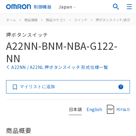
制御機器
Japan
ホーム
>
商品情報
>
商品カテゴリ
>
スイッチ
>
押ボタンスイッチ/表示灯
押ボタンスイッチ
A22NN-BNM-NBA-G122-
NN
A22NN / A22NL 押ボタンスイッチ 形式仕様一覧
マイリストに追加
日本語
English
PDF出力
商品概要