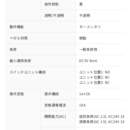
操作部色
黒
透明/不透明
不透明
動作機能
モーメンタリ
ベゼル材質
樹脂
負荷
一般負荷用
最小適用負荷
DC5V 6mA
スイッチユニット構成
ユニット位置1: NO
ユニット位置2: NC
ユニット位置3: NC
※1 対応状況
接点定格
接点構成
1a+2b
対応済み：EU RoHS指令（10物質）の
定格通電電流
10A
非含有に対応した製品が提供可能な商品で
開閉能力(AC)
抵抗負荷(AC-12): AC24V 10A/A
す。
誘導負荷(AC-15): AC24V 10A/AC
対応予定：EU RoHS指令（10物質）の非含
ご利用条件
有に対応した製品に切り替える予定のある