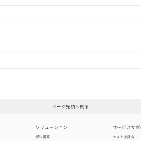
情報更新：2
情報更新：2
ードすることができます。
情報更新：
ログイン/会員登録
適合状況については、「カスタマーサポートセンタ お客様相談室」または貴
みください。
非含有証明書
※3
ページ先頭へ戻る
ダウンロードはこちら
ソリューション
サービスサポ
解決提案
テスト機貸出