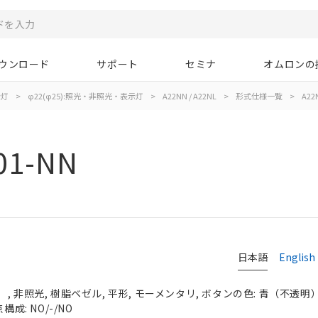
ウンロード
サポート
セミナ
オムロンの
示灯
>
φ22(φ25):照光・非照光・表示灯
>
A22NN / A22NL
>
形式仕様一覧
>
A22
01-NN
日本語
English
 非照光, 樹脂ベゼル, 平形, モーメンタリ, ボタンの色: 青（不透明）, 
構成: NO/-/NO