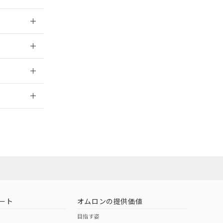
026/05/21
026/05/21
2026/7/29
社担当オムロン
お問い合わせ
ート
オムロンの提供価値
目指す姿