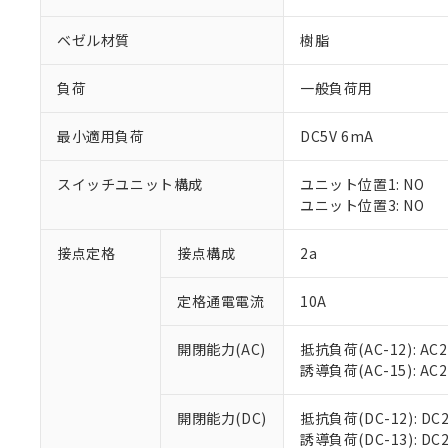
ベゼル材質
樹脂
負荷
一般負荷用
最小適用負荷
DC5V 6mA
※1 対応状況
スイッチユニット構成
ユニット位置1: NO
対応済み：EU
ユニット位置3: NO
対応予定：EU R
対応予定なし：EU
調査・確認中：EU
接点定格
接点構成
2a
ご利用条件
非該当品：ライセ
※1 中国RoHS
仕入先様の事情に
定格通電電流
10A
があります。
以下の条件をお読
「○」：最大均質
「×」：最大均質
開閉能力(AC)
抵抗負荷(AC-12): AC24
本サービスは
当社は、これ
*EU RoHS指令（10物
「－」：未確認で
誘導負荷(AC-15): AC24V
鉛(Pb) 1000ppm以下、
くものです。
う）を輸出ま
記
説明
六価クロム(Cr(Ⅵ)) 1
当社制御機器
などの必要な
フタル酸ビス(2-エチルヘ
号
*中国RoHS10物質の基準値 
ル（DBP） 1000ppm
在庫状況およ
開閉能力(DC)
抵抗負荷(DC-12): DC24
当社は規制貨
Pb(鉛) :1000ppm、 Hg
但し、RoHS指令で産
のであり、閲
誘導負荷(DC-13): DC24
ます。
Cr(Ⅵ)(六価クロム) : 
フタル酸エステル類の４