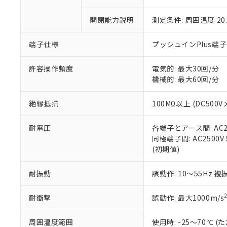
○
一定数以
DBP(フタル酸ジブチル) :
い。
当社は貴社製
DEHP(フタル酸ビス(2-エ
正式な納期状
置等に一切使
開閉能力説明
測定条件: 周囲温度 2
当社販売員に
※2 対応予定月
△
一定数に
当社は、貴社
オムロン制御
また当社は、
※2 環境保護使
端子仕様
プッシュインPlus端
在庫状況およ
部品在庫の切り替
たしません。
－
在庫なし
す。
「ｅ」：有害物質
機器販売
許容操作頻度
電気的: 最大30回/分
マイパーツ機
「10」：通常の
機械的: 最大60回/分
ている必要が
味します。
空
受注生産
お客様が当ウ
※3 非含有証明
「－」：未確認で
白
が、当社の製
絶縁抵抗
100MΩ以上 (DC500V
さい。
下記の非含有証明
※当社の共同
耐電圧
各端子とアース間: AC250
いる法人を指
EU RoHS指令（
同極端子間: AC2500V 5
51物質の非含有証
(初期値)
※本証明書は発行
また、RoHS指
耐振動
誤動作: 10～55Hz 複
混在することから
既に当社にて対応
耐衝撃
誤動作: 最大1000m/s
り割愛しておりま
周囲温度範囲
使用時: -25～70℃