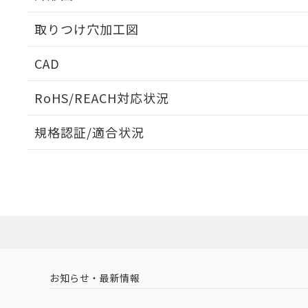
取りつけ穴加工図
CAD
ログイン/会員登録いただくと、CADデータをダウンロ
RoHS/REACH対応状況
規格認証/適合状況
EU RoHS
注意事項・凡例
A22NN-BNM-NAA-P101-NNについての規格認証/
営業員または販売店にお問い合わせください。
ダウンロードデータをご利用いただく前に、以下を必ずお読
対応状況
対応予定月
※1
※2
ソフトウェアの使用条件
対応済み
お知らせ・最新情報
中国 RoHS
注意事項・凡例