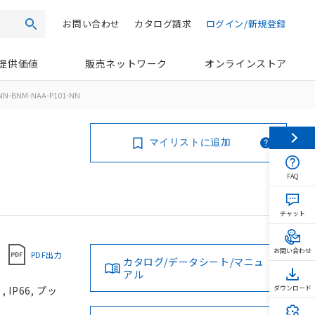
お問い合わせ
カタログ請求
ログイン/新規登録
検索
提供価値
販売ネットワーク
オンラインストア
NN-BNM-NAA-P101-NN
マイリストに追加
FAQ
チャット
お問い合わせ
PDF出力
カタログ/データシート/マニュ
アル
IP66, プッ
ダウンロード