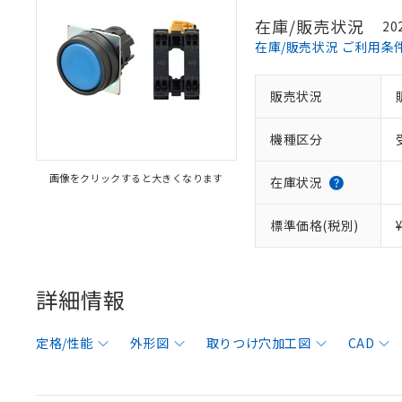
在庫/販売状況
20
在庫/販売状況 ご利用条
販売状況
機種区分
画像をクリックすると大きくなります
在庫状況
標準価格(税別)
詳細情報
定格/性能
外形図
取りつけ穴加工図
CAD