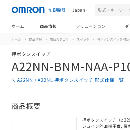
制御機器
Japan
ホーム
商品情報
ソリューション
ダ
ホーム
>
商品情報
>
商品カテゴリ
>
スイッチ
>
押ボタンスイッチ/表
押ボタンスイッチ
A22NN-BNM-NAA-P1
A22NN / A22NL 押ボタンスイッチ 形式仕様一覧
商品概要
押ボタンスイッチ（φ22）,
シュインPlus端子台, 接点