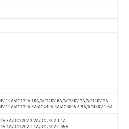
 RoHS指令（10物質）の非含有に対応した製品が提供可能な商品です
oHS指令（10物質）の非含有に対応した製品に切り替える予定のある
 RoHS指令（10物質）の非含有に非対応の商品で、対応品を出す予
 RoHS指令（10物質）の非含有の対応状況を調査中または確認中の
ンス料など無形物で、有害物質有無と関係のない商品です。
○×表
より、非含有部品としていたものが、含有品と判明した場合などやむ
みいただき、同意のうえご利用ください。
材料含有率が中国RoHSの基準値以下であることを示します。
材料含有率が中国RoHSの基準値を超えていることを示します。
V 10A/AC120V 10A/AC240V 6A/AC380V 2A/AC440V 2A
、当社制御機器事業取扱商品の当社在庫状況および標準価格(税抜)
ら貴社製品のうち、外国為替および外国貿易法に定める商品（以下｢
質）：
す。当社販売部門へお問い合わせください。
 10A/AC120V 6A/AC240V 3A/AC380V 1.9A/AC440V 1.6A
 水銀(Hg) 1000ppm以下、 カドミウム(Cd) 100ppm以下、
たは国外への提供する場合は、日本国政府の輸出許可(または役務取
000ppm以下、ポリ臭化ビフェニル類(PBB) 1000ppm以下、ポリ臭化ジフェニルエーテル類(P
事業取扱商品の中には、本サービスの対象外となる商品もあること
手続きをとります。
キシル) (DEHP)(別名：DOP) 1000ppm以下、フタル酸ブチルベンジル（BBP） 100
(GB/T26572)：
以下、フタル酸ジイソブチル (DIBP) 1000ppm以下
び標準価格照会結果は、記載している更新日時点での社内データに
V 8A/DC120V 2.2A/DC240V 1.1A
物を破棄する場合は、完全に破砕するなど、違法に輸出されないよ
(水銀) : 1000ppm、 Cd(カドミウム) : 100ppm、
業用監視および制御機器に対する適用除外項目は除く。
覧された時点での実際の在庫および標準価格とは異なる場合がある
V 4A/DC120V 1.1A/DC240V 0.55A
1000ppm、 PBBs(ポリ臭化ビフェニル類) : 1000ppm、 PBDEs(ポリ臭化ジフェニルエーテル類
物質については閾値を超える意図的な使用がないことを確認しています。