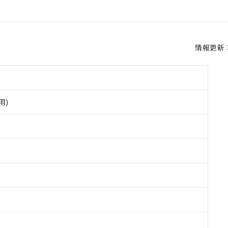
情報更新：2
用)