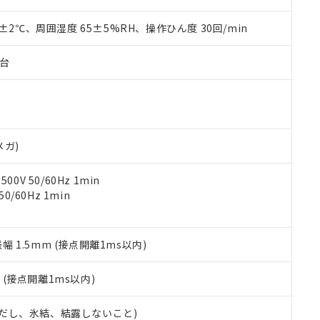
上の在庫あり
 1000ppm、 DIBP(フタル酸ジイソブチル) : 1000ppm、 BBP(フタル酸ブチルベンジル) :
品を、核兵器、ミサイル、化学兵器、生物兵器またはその他武器並
チルヘキシル)) : 1000ppm
況および標準価格はお客様のお取引先、またはお客様担当のオムロ
用いたしません。
0±2℃、周囲湿度 65±5%RH、操作ひん度 30回/min
ご相談ください。
は満たないが在庫あり
製品を第三者に販売する場合は、上記1、2および3の内容を当該第
機器販売店や当社販売拠点は「
販売ネットワーク
」をご確認くだ
販売先および販売に係わる関係者が違法に輸出するおそれがある場
用期限
子台
び標準価格結果を当社の事前の承諾なく第三者に漏洩または開示し
え状況などにより、予定月が前後することがあります。
(最新の在庫状況については、お客様のお取引先、またはお客様担当
（10物質）のすべてが基準値以下であることを示します。
店・当社販売員にご確認ください)
能（部品リスト作成サービス）をご利用いただくには、I-Webメン
使用状況下において有害物質が外部に漏えいし、環境に深刻な影響を
あります。
機種、また在庫状況の情報を公開していない機種
ェブサイト上で当社にご登録された部品リストについて、当社およ
書ダウンロード
す。当社販売部門へお問い合わせください。
品・サービスに関するお客様との取引・商談に必要な範囲で利用す
メガ)
合意する
キャンセル
書をダウンロードすることができます。
利用者とは、
"個人情報の共同利用に関して"
の「1.共同利用者の
0V 50/60Hz 1min
します。
10物質）の非含有証明書
0/60Hz 1min
明書（当社基準）
日時点で非含有を証明するもので、過去に遡って非含有を証明するも
令のフタル酸エステル類４物質の対応では、対応完了までの期間は出
振幅 1.5mm (接点開離1ms以内)
備考欄に対応日を記載しておりました。
品への在庫切替を完了していることから、特段のことがない限り、20
2
(接点開離1ms以内)
す。
 (ただし、氷結、結露しないこと)