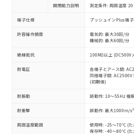
い。
当社は貴社製
DEHP(フタル酸ビス(2-エ
開閉能力説明
測定条件: 周囲温度 2
正式な納期状
置等に一切使
当社販売員に
※2 対応予定月
△
一定数に
当社は、貴社
オムロン制御
また当社は、
端子仕様
プッシュインPlus端
※2 環境保護使
在庫状況およ
部品在庫の切り替
たしません。
－
在庫なし
す。
「ｅ」：有害物質
機器販売
許容操作頻度
電気的: 最大30回/分
マイパーツ機
「10」：通常の
機械的: 最大60回/分
ている必要が
味します。
空
受注生産
お客様が当ウ
※3 非含有証明
「－」：未確認で
白
絶縁抵抗
100MΩ以上 (DC500V
が、当社の製
さい。
下記の非含有証明
耐電圧
各端子とアース間: AC250
※当社の共同
同極端子間: AC2500V 5
いる法人を指
EU RoHS指令（
(初期値)
51物質の非含有証
※本証明書は発行
また、RoHS指
耐振動
誤動作: 10～55Hz 複
混在することから
既に当社にて対応
耐衝撃
誤動作: 最大1000m/s
り割愛しておりま
周囲温度範囲
使用時: -25～70℃
保存時: -40～80℃