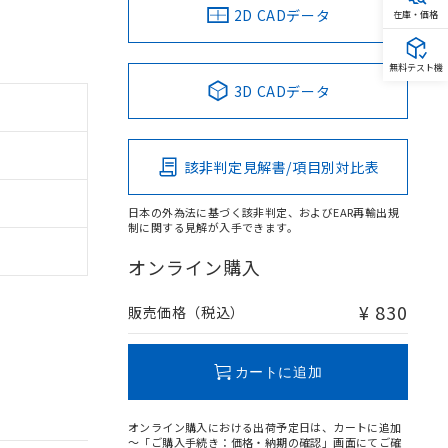
2D CADデータ
在庫・価格
無料テスト機
3D CADデータ
該非判定見解書/項目別対比表
日本の外為法に基づく該非判定、およびEAR再輸出規
制に関する見解が入手できます。
オンライン購入
¥ 830
販売価格（税込）
カートに追加
オンライン購入における出荷予定日は、カートに追加
～「ご購入手続き：価格・納期の確認」画面にてご確