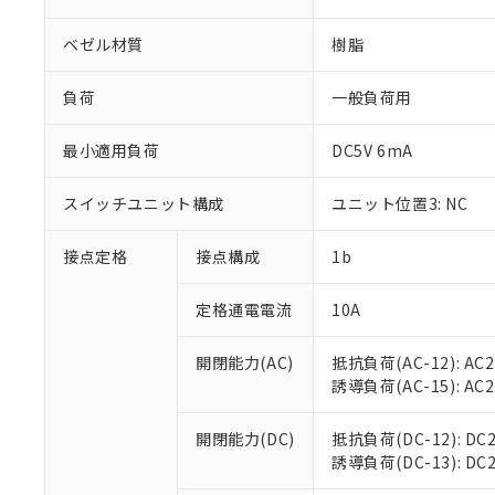
ベゼル材質
樹脂
負荷
一般負荷用
※1 対応状況
最小適用負荷
DC5V 6mA
対応済み：EU
スイッチユニット構成
ユニット位置3: NC
対応予定：EU R
対応予定なし：EU
接点定格
接点構成
1b
調査・確認中：EU
ご利用条件
非該当品：ライセ
※1 中国RoHS
定格通電電流
10A
仕入先様の事情に
があります。
以下の条件をお読
「○」：最大均質
開閉能力(AC)
抵抗負荷(AC-12): AC24
「×」：最大均質
本サービスは
当社は、これ
*EU RoHS指令（10物
誘導負荷(AC-15): AC24V
「－」：未確認で
鉛(Pb) 1000ppm以下、
くものです。
う）を輸出ま
記
説明
六価クロム(Cr(Ⅵ)) 1
当社制御機器
などの必要な
フタル酸ビス(2-エチルヘ
号
開閉能力(DC)
抵抗負荷(DC-12): DC24
*中国RoHS10物質の基準値 
ル（DBP） 1000ppm
在庫状況およ
当社は規制貨
Pb(鉛) :1000ppm、 Hg
誘導負荷(DC-13): DC24
但し、RoHS指令で産
のであり、閲
ます。
Cr(Ⅵ)(六価クロム) : 
フタル酸エステル類の４
○
一定数以
DBP(フタル酸ジブチル) :