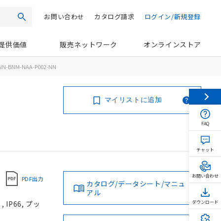
お問い合わせ
カタログ請求
ログイン/新規登録
検索
提供価値
販売ネットワーク
オンラインストア
NN-BNM-NAA-P002-NN
マイリストに追加
FAQ
チャット
お問い合わせ
PDF出力
カタログ/データシート/マニュ
アル
IP66, プッ
ダウンロード