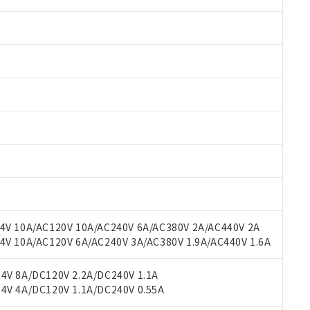
 RoHS指令（10物質）の非含有に対応した製品が提供可能な商品です
oHS指令（10物質）の非含有に対応した製品に切り替える予定のある
 RoHS指令（10物質）の非含有に非対応の商品で、対応品を出す予
 RoHS指令（10物質）の非含有の対応状況を調査中または確認中の
ンス料など無形物で、有害物質有無と関係のない商品です。
○×表
より、非含有部品としていたものが、含有品と判明した場合などやむ
みいただき、同意のうえご利用ください。
材料含有率が中国RoHSの基準値以下であることを示します。
V 10A/AC120V 10A/AC240V 6A/AC380V 2A/AC440V 2A
材料含有率が中国RoHSの基準値を超えていることを示します。
、当社制御機器事業取扱商品の当社在庫状況および標準価格(税抜)
ら貴社製品のうち、外国為替および外国貿易法に定める商品（以下｢
質）：
 10A/AC120V 6A/AC240V 3A/AC380V 1.9A/AC440V 1.6A
す。当社販売部門へお問い合わせください。
 水銀(Hg) 1000ppm以下、 カドミウム(Cd) 100ppm以下、
たは国外への提供する場合は、日本国政府の輸出許可(または役務取
000ppm以下、ポリ臭化ビフェニル類(PBB) 1000ppm以下、ポリ臭化ジフェニルエーテル類(P
事業取扱商品の中には、本サービスの対象外となる商品もあること
手続きをとります。
キシル) (DEHP)(別名：DOP) 1000ppm以下、フタル酸ブチルベンジル（BBP） 100
V 8A/DC120V 2.2A/DC240V 1.1A
(GB/T26572)：
以下、フタル酸ジイソブチル (DIBP) 1000ppm以下
び標準価格照会結果は、記載している更新日時点での社内データに
物を破棄する場合は、完全に破砕するなど、違法に輸出されないよ
(水銀) : 1000ppm、 Cd(カドミウム) : 100ppm、
V 4A/DC120V 1.1A/DC240V 0.55A
業用監視および制御機器に対する適用除外項目は除く。
覧された時点での実際の在庫および標準価格とは異なる場合がある
1000ppm、 PBBs(ポリ臭化ビフェニル類) : 1000ppm、 PBDEs(ポリ臭化ジフェニルエーテル類
物質については閾値を超える意図的な使用がないことを確認しています。
上の在庫あり
 1000ppm、 DIBP(フタル酸ジイソブチル) : 1000ppm、 BBP(フタル酸ブチルベンジル) :