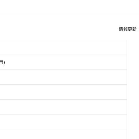
情報更新：2
用)