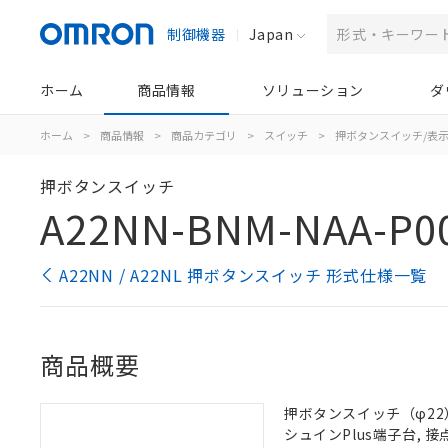
制御機器
Japan
ホーム
商品情報
ソリューション
ダ
ホーム
>
商品情報
>
商品カテゴリ
>
スイッチ
>
押ボタンスイッチ/表
押ボタンスイッチ
A22NN-BNM-NAA-P0
A22NN / A22NL 押ボタンスイッチ 形式仕様一覧
商品概要
押ボタンスイッチ（φ22）,
シュインPlus端子台, 接点構