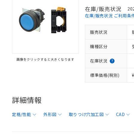
在庫/販売状況
20
在庫/販売状況 ご利用条
販売状況
機種区分
画像をクリックすると大きくなります
在庫状況
標準価格(税別)
詳細情報
定格/性能
外形図
取りつけ穴加工図
CAD