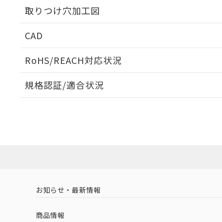
取りつけ穴加工図
CAD
ログイン/会員登録いただくと、CADデータをダウンロ
RoHS/REACH対応状況
規格認証/適合状況
EU RoHS
注意事項・凡例
A22NN-BNM-NAA-P002-NNについての規格認証/
営業員または販売店にお問い合わせください。
ダウンロードデータをご利用いただく前に、以下を必ずお読
対応状況
対応予定月
※1
※2
ソフトウェアの使用条件
対応済み
お知らせ・最新情報
中国 RoHS
注意事項・凡例
商品情報