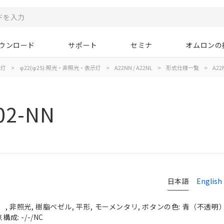
ウンロード
サポート
セミナ
オムロンの
示灯
>
φ22(φ25):照光・非照光・表示灯
>
A22NN / A22NL
>
形式仕様一覧
>
A22
02-NN
日本語
English
 非照光, 樹脂ベゼル, 平形, モーメンタリ, ボタンの色: 青（不透明）, 
成: -/-/NC