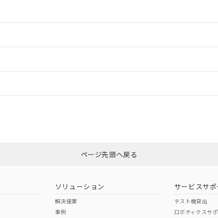
情報更新：2
情報更新：2
ードすることができます。
情報更新：
ログイン/会員登録
適合状況については、「カスタマーサポートセンタ お客様相談室」または貴
みください。
非含有証明書
※3
ページ先頭へ戻る
ダウンロードはこちら
ソリューション
サービスサポ
解決提案
テスト機貸出
事例
ロボティクスサ