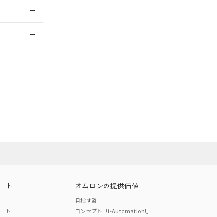
026/05/21
026/05/21
2026/7/29
社担当オムロン
お問い合わせ
ート
オムロンの提供価値
目指す姿
ポート
コンセプト「i-Automation!」