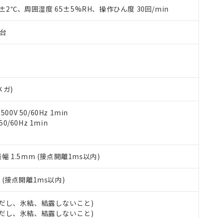
品を、核兵器、ミサイル、化学兵器、生物兵器またはその他武器並
チルヘキシル)) : 1000ppm
0±2℃、周囲湿度 65±5%RH、操作ひん度 30回/min
況および標準価格はお客様のお取引先、またはお客様担当のオムロ
用いたしません。
ご相談ください。
は満たないが在庫あり
製品を第三者に販売する場合は、上記1、2および3の内容を当該第
機器販売店や当社販売拠点は「
販売ネットワーク
」をご確認くだ
販売先および販売に係わる関係者が違法に輸出するおそれがある場
子台
用期限
び標準価格結果を当社の事前の承諾なく第三者に漏洩または開示し
え状況などにより、予定月が前後することがあります。
(最新の在庫状況については、お客様のお取引先、またはお客様担当
（10物質）のすべてが基準値以下であることを示します。
店・当社販売員にご確認ください)
能（部品リスト作成サービス）をご利用いただくには、I-Webメン
使用状況下において有害物質が外部に漏えいし、環境に深刻な影響を
あります。
機種、また在庫状況の情報を公開していない機種
ェブサイト上で当社にご登録された部品リストについて、当社およ
書ダウンロード
す。当社販売部門へお問い合わせください。
メガ)
品・サービスに関するお客様との取引・商談に必要な範囲で利用す
合意する
キャンセル
書をダウンロードすることができます。
0V 50/60Hz 1min
利用者とは、
"個人情報の共同利用に関して"
の「1.共同利用者の
0/60Hz 1min
します。
10物質）の非含有証明書
明書（当社基準）
日時点で非含有を証明するもので、過去に遡って非含有を証明するも
令のフタル酸エステル類４物質の対応では、対応完了までの期間は出
振幅 1.5mm (接点開離1ms以内)
備考欄に対応日を記載しておりました。
品への在庫切替を完了していることから、特段のことがない限り、20
2
(接点開離1ms以内)
す。
 (ただし、氷結、結露しないこと)
 (ただし、氷結、結露しないこと)