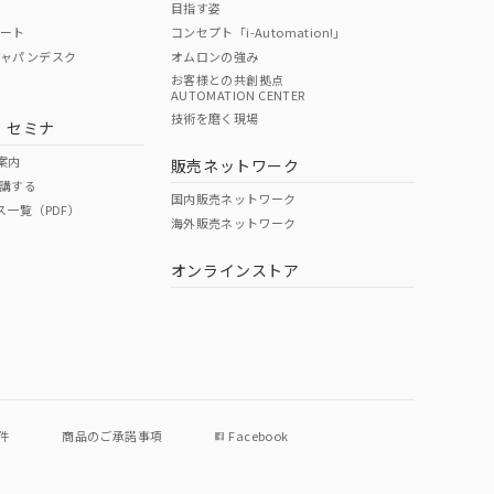
目指す姿
ポート
コンセプト「i-Automation!」
ジャパンデスク
オムロンの強み
お客様との共創拠点
AUTOMATION CENTER
DIBP
BBP
DEHP
環境保護
技術を磨く現場
・セミナ
状況ページへ
使用期限
検索ください
案内
販売ネットワーク
講する
O
O
O
e
国内販売ネットワーク
ス一覧（PDF）
海外販売ネットワーク
オンラインストア
状況ページへ
件
商品のご承諾事項
Facebook