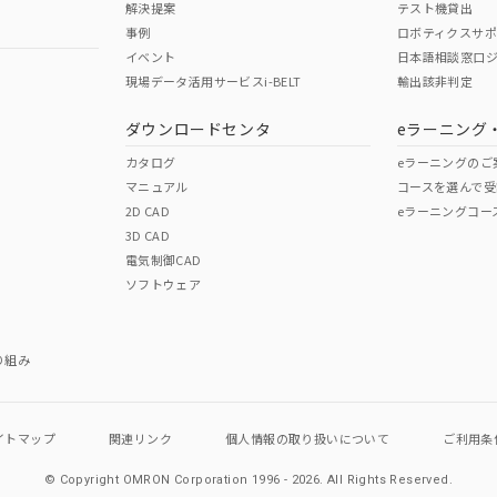
解決提案
テスト機貸出
事例
ロボティクスサ
No
No
イベント
日本語相談窓口
現場データ活用サービスi-BELT
輸出該非判定
I)
PBBs
PBDEs
DBP
ダウンロードセンタ
eラーニング
この製品の規格認証/適合
その他の認証はこちらのページからご
カタログ
eラーニングのご
マニュアル
コースを選んで受
O
O
O
2D CAD
eラーニングコー
3D CAD
電気制御CAD
在庫等で未対応品が混在する可能性があります。
ソフトウェア
問い合わせください。
この製品のRoHS/REACH対応
り組み
イトマップ
関連リンク
個人情報の
取り扱いについて
ご利用条
© Copyright OMRON Corporation 1996 - 2026.
All Rights Reserved.