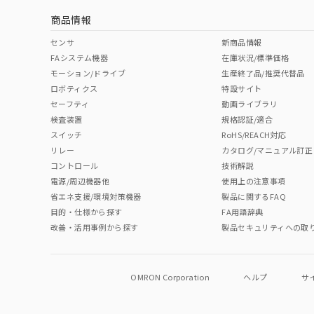
商品情報
No
No
No
No
中国 RoHS表
※1 ※2
センサ
新商品情報
FAシステム機器
在庫状況/標準価格
Pb
Hg
Cd
Cr(V
モーション/ドライブ
生産終了品/推奨代替品
ロボティクス
特設サイト
セーフティ
動画ライブラリ
検査装置
規格認証/適合
O
O
O
O
スイッチ
RoHS/REACH対応
リレー
カタログ/マニュアル訂正
コントロール
技術解説
"対応済み"や非含有の記載がされた商品であっても、流通
電源/周辺機器他
使用上の注意事項
非含有品が必要な際は、弊社営業部門もしくは販売店へお
省エネ支援/環境対策機器
製品に関するFAQ
目的・仕様から探す
FA用語辞典
改善・活用事例から探す
製品セキュリティへの取
OMRON Corporation
ヘルプ
サ