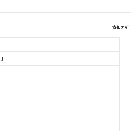
情報更新：2
用)