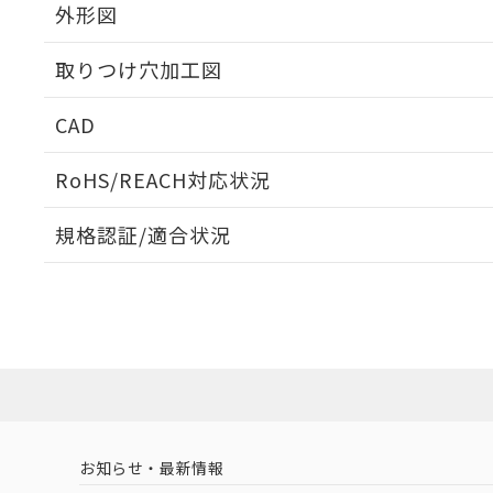
外形図
取りつけ穴加工図
CAD
ログイン/会員登録いただくと、CADデータをダウンロ
RoHS/REACH対応状況
規格認証/適合状況
EU RoHS
注意事項・凡例
UL認証
CSA認証
CEマーキング
ダウンロードデータをご利用いただく前に、以下を必ずお読
Yes
Yes
Yes
対応状況
対応予定月
※1
※2
ソフトウェアの使用条件
対応済み
LR型式承認
DNV型式承認
BV型式承認
KR
（イギリス
（ノルウェー
（フランス
（
お知らせ・最新情報
中国 RoHS
注意事項・凡例
船舶規格）
船舶規格）
船舶規格）
船