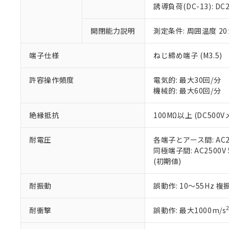
のであり、閲
ます。
Cr(Ⅵ)(六価クロム) : 
フタル酸エステル類の４
誘導負荷(DC-13): DC24
○
一定数以
DBP(フタル酸ジブチル) :
い。
当社は貴社製
DEHP(フタル酸ビス(2-エ
正式な納期状
置等に一切使
開閉能力説明
測定条件: 周囲温度 2
当社販売員に
※2 対応予定月
△
一定数に
当社は、貴社
オムロン制御
また当社は、
※2 環境保護使
在庫状況およ
部品在庫の切り替
たしません。
端子仕様
ねじ締め端子 (M3.5)
－
在庫なし
す。
「ｅ」：有害物質
機器販売
マイパーツ機
「10」：通常の
許容操作頻度
電気的: 最大30回/分
ている必要が
味します。
機械的: 最大60回/分
空
受注生産
お客様が当ウ
※3 非含有証明
「－」：未確認で
白
が、当社の製
絶縁抵抗
100MΩ以上 (DC500V
さい。
下記の非含有証明
※当社の共同
耐電圧
各端子とアース間: AC250
いる法人を指
EU RoHS指令（
同極端子間: AC2500V 5
51物質の非含有証
(初期値)
※本証明書は発行
また、RoHS指
混在することから
耐振動
誤動作: 10～55Hz 複
既に当社にて対応
り割愛しておりま
耐衝撃
誤動作: 最大1000m/s