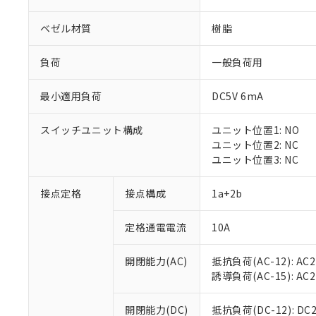
ベゼル材質
樹脂
負荷
一般負荷用
最小適用負荷
DC5V 6mA
※1 対応状況
スイッチユニット構成
ユニット位置1: NO
対応済み：EU
ユニット位置2: NC
対応予定：EU R
ユニット位置3: NC
対応予定なし：EU
調査・確認中：EU
ご利用条件
接点定格
接点構成
1a+2b
非該当品：ライセ
※1 中国RoHS
仕入先様の事情に
定格通電電流
10A
があります。
以下の条件をお読
「○」：最大均質
「×」：最大均質
本サービスは
当社は、これ
*EU RoHS指令（10物
開閉能力(AC)
抵抗負荷(AC-12): AC24
「－」：未確認で
鉛(Pb) 1000ppm以下、
くものです。
う）を輸出ま
誘導負荷(AC-15): AC24V
記
説明
六価クロム(Cr(Ⅵ)) 1
当社制御機器
などの必要な
フタル酸ビス(2-エチルヘ
号
*中国RoHS10物質の基準値 
ル（DBP） 1000ppm
在庫状況およ
当社は規制貨
Pb(鉛) :1000ppm、 Hg
開閉能力(DC)
抵抗負荷(DC-12): DC24
但し、RoHS指令で産