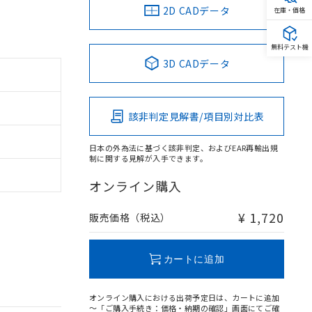
2D CADデータ
在庫・価格
無料テスト機
3D CADデータ
該非判定見解書/項目別対比表
日本の外為法に基づく該非判定、およびEAR再輸出規
制に関する見解が入手できます。
オンライン購入
¥ 1,720
販売価格（税込）
カートに追加
オンライン購入における出荷予定日は、カートに追加
～「ご購入手続き：価格・納期の確認」画面にてご確