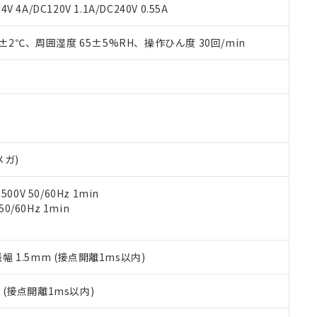
覧された時点での実際の在庫および標準価格とは異なる場合がある
1000ppm、 PBBs(ポリ臭化ビフェニル類) : 1000ppm、 PBDEs(ポリ臭化ジフェニルエーテル類
物質については閾値を超える意図的な使用がないことを確認しています。
V 4A/DC120V 1.1A/DC240V 0.55A
上の在庫あり
 1000ppm、 DIBP(フタル酸ジイソブチル) : 1000ppm、 BBP(フタル酸ブチルベンジル) :
品を、核兵器、ミサイル、化学兵器、生物兵器またはその他武器並
チルヘキシル)) : 1000ppm
況および標準価格はお客様のお取引先、またはお客様担当のオムロ
用いたしません。
0±2℃、周囲湿度 65±5%RH、操作ひん度 30回/min
ご相談ください。
は満たないが在庫あり
製品を第三者に販売する場合は、上記1、2および3の内容を当該第
機器販売店や当社販売拠点は「
販売ネットワーク
」をご確認くだ
販売先および販売に係わる関係者が違法に輸出するおそれがある場
用期限
び標準価格結果を当社の事前の承諾なく第三者に漏洩または開示し
え状況などにより、予定月が前後することがあります。
(最新の在庫状況については、お客様のお取引先、またはお客様担当
（10物質）のすべてが基準値以下であることを示します。
店・当社販売員にご確認ください)
能（部品リスト作成サービス）をご利用いただくには、I-Webメン
使用状況下において有害物質が外部に漏えいし、環境に深刻な影響を
あります。
機種、また在庫状況の情報を公開していない機種
ェブサイト上で当社にご登録された部品リストについて、当社およ
書ダウンロード
す。当社販売部門へお問い合わせください。
品・サービスに関するお客様との取引・商談に必要な範囲で利用す
合意する
キャンセル
メガ)
書をダウンロードすることができます。
利用者とは、
"個人情報の共同利用に関して"
の「1.共同利用者の
0V 50/60Hz 1min
します。
10物質）の非含有証明書
0/60Hz 1min
明書（当社基準）
日時点で非含有を証明するもので、過去に遡って非含有を証明するも
令のフタル酸エステル類４物質の対応では、対応完了までの期間は出
備考欄に対応日を記載しておりました。
振幅 1.5mm (接点開離1ms以内)
品への在庫切替を完了していることから、特段のことがない限り、20
す。
2
(接点開離1ms以内)