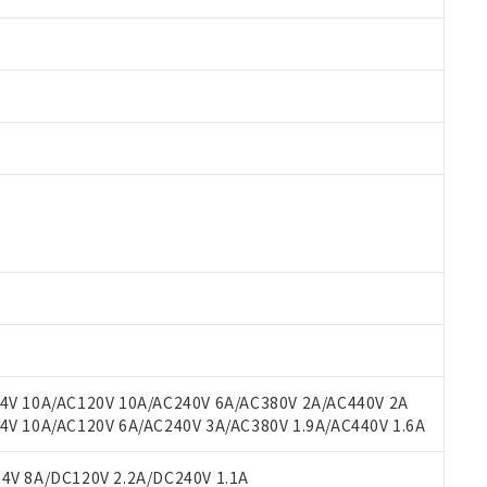
 RoHS指令（10物質）の非含有に対応した製品が提供可能な商品です
oHS指令（10物質）の非含有に対応した製品に切り替える予定のある
 RoHS指令（10物質）の非含有に非対応の商品で、対応品を出す予
 RoHS指令（10物質）の非含有の対応状況を調査中または確認中の
ンス料など無形物で、有害物質有無と関係のない商品です。
○×表
より、非含有部品としていたものが、含有品と判明した場合などやむ
みいただき、同意のうえご利用ください。
材料含有率が中国RoHSの基準値以下であることを示します。
材料含有率が中国RoHSの基準値を超えていることを示します。
、当社制御機器事業取扱商品の当社在庫状況および標準価格(税抜)
ら貴社製品のうち、外国為替および外国貿易法に定める商品（以下｢
質）：
V 10A/AC120V 10A/AC240V 6A/AC380V 2A/AC440V 2A
す。当社販売部門へお問い合わせください。
 水銀(Hg) 1000ppm以下、 カドミウム(Cd) 100ppm以下、
たは国外への提供する場合は、日本国政府の輸出許可(または役務取
 10A/AC120V 6A/AC240V 3A/AC380V 1.9A/AC440V 1.6A
000ppm以下、ポリ臭化ビフェニル類(PBB) 1000ppm以下、ポリ臭化ジフェニルエーテル類(P
事業取扱商品の中には、本サービスの対象外となる商品もあること
手続きをとります。
キシル) (DEHP)(別名：DOP) 1000ppm以下、フタル酸ブチルベンジル（BBP） 100
(GB/T26572)：
以下、フタル酸ジイソブチル (DIBP) 1000ppm以下
び標準価格照会結果は、記載している更新日時点での社内データに
物を破棄する場合は、完全に破砕するなど、違法に輸出されないよ
(水銀) : 1000ppm、 Cd(カドミウム) : 100ppm、
V 8A/DC120V 2.2A/DC240V 1.1A
業用監視および制御機器に対する適用除外項目は除く。