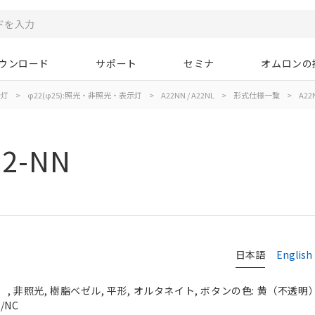
ウンロード
サポート
セミナ
オムロンの
示灯
>
φ22(φ25):照光・非照光・表示灯
>
A22NN / A22NL
>
形式仕様一覧
>
A22
22-NN
日本語
English
 非照光, 樹脂ベゼル, 平形, オルタネイト, ボタンの色: 黄（不透明）, 
/NC