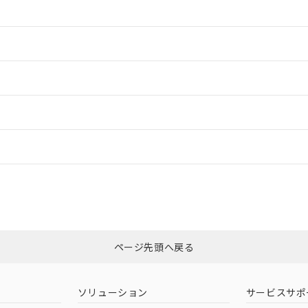
情報更新：2
情報更新：2
ードすることができます。
情報更新：
ログイン/会員登録
CCC認証
電波法
みください。
Yes
N/A
非含有証明書
※3
ページ先頭へ戻る
ダウンロードはこちら
型式承認
NK型式承認
ABS型式承認
韓国
（日本
（アメリカ
ソリューション
サービスサポ
舶規格）
船舶規格）
船舶規格）