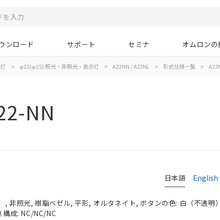
ウンロード
サポート
セミナ
オムロンの
示灯
>
φ22(φ25):照光・非照光・表示灯
>
A22NN / A22NL
>
形式仕様一覧
>
A22
22-NN
日本語
English
 非照光, 樹脂ベゼル, 平形, オルタネイト, ボタンの色: 白（不透明）, 
構成: NC/NC/NC