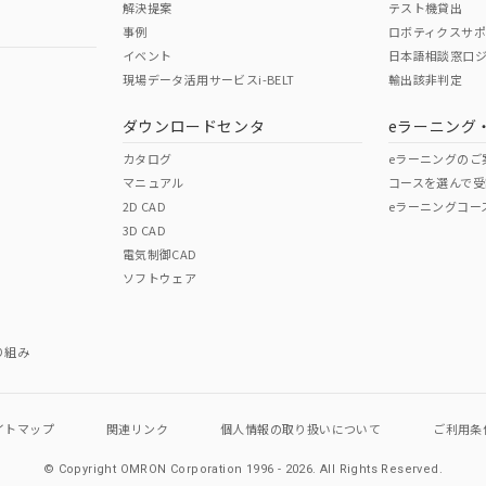
解決提案
テスト機貸出
事例
ロボティクスサ
イベント
日本語相談窓口
現場データ活用サービスi-BELT
輸出該非判定
I)
PBBs
PBDEs
DBP
ダウンロードセンタ
eラーニング
カタログ
eラーニングのご
マニュアル
コースを選んで受
O
O
O
2D CAD
eラーニングコー
3D CAD
電気制御CAD
在庫等で未対応品が混在する可能性があります。
ソフトウェア
問い合わせください。
この製品のRoHS/REACH対応
り組み
イトマップ
関連リンク
個人情報の
取り扱いについて
ご利用条
© Copyright OMRON Corporation 1996 - 2026.
All Rights Reserved.