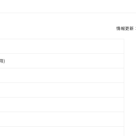
情報更新：2
用)