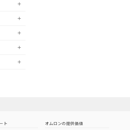
026/05/21
026/05/21
2026/7/29
社担当オムロン
お問い合わせ
ート
オムロンの提供価値