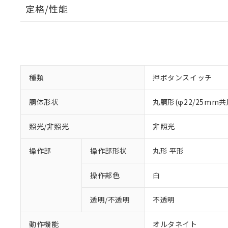
定格/性能
種類
押ボタンスイッチ
胴体形状
丸胴形(φ22/25mm共
照光/非照光
非照光
操作部
操作部形状
丸形 平形
操作部色
白
透明/不透明
不透明
動作機能
オルタネイト