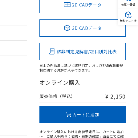
2D CADデータ
在庫・価格
無料テスト機
3D CADデータ
該非判定見解書/項目別対比表
日本の外為法に基づく該非判定、およびEAR再輸出規
制に関する見解が入手できます。
オンライン購入
¥ 2,150
販売価格（税込）
カートに追加
オンライン購入における出荷予定日は、カートに追加
～「ご購入手続き：価格・納期の確認」画面にてご確