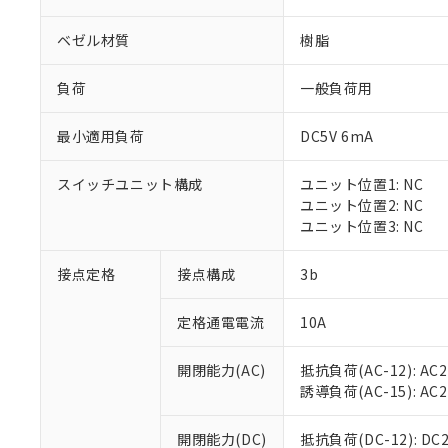
ベゼル材質
樹脂
負荷
一般負荷用
最小適用負荷
DC5V 6mA
※1 対応状況
スイッチユニット構成
ユニット位置1: NC
対応済み：EU
ユニット位置2: NC
対応予定：EU R
ユニット位置3: NC
対応予定なし：EU
調査・確認中：EU
ご利用条件
接点定格
接点構成
3b
非該当品：ライセ
※1 中国RoHS
仕入先様の事情に
定格通電電流
10A
があります。
以下の条件をお読
「○」：最大均質
「×」：最大均質
本サービスは
当社は、これ
*EU RoHS指令（10物
開閉能力(AC)
抵抗負荷(AC-12): AC24
「－」：未確認で
鉛(Pb) 1000ppm以下、
くものです。
う）を輸出ま
誘導負荷(AC-15): AC24V
記
説明
六価クロム(Cr(Ⅵ)) 1
当社制御機器
などの必要な
フタル酸ビス(2-エチルヘ
号
*中国RoHS10物質の基準値 
ル（DBP） 1000ppm
在庫状況およ
当社は規制貨
Pb(鉛) :1000ppm、 Hg
開閉能力(DC)
抵抗負荷(DC-12): DC24
但し、RoHS指令で産