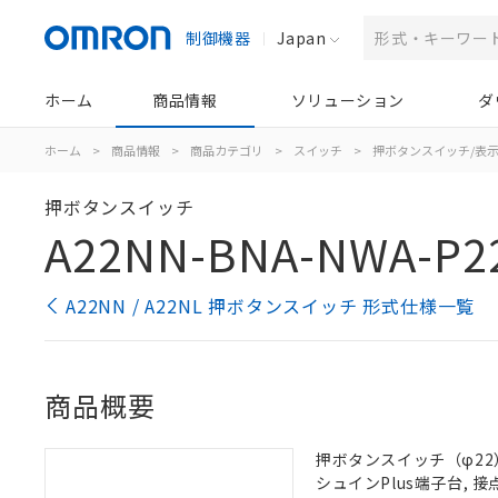
制御機器
Japan
ホーム
商品情報
ソリューション
ダ
ホーム
>
商品情報
>
商品カテゴリ
>
スイッチ
>
押ボタンスイッチ/表
押ボタンスイッチ
A22NN-BNA-NWA-P2
A22NN / A22NL 押ボタンスイッチ 形式仕様一覧
商品概要
押ボタンスイッチ（φ22）,
シュインPlus端子台, 接点