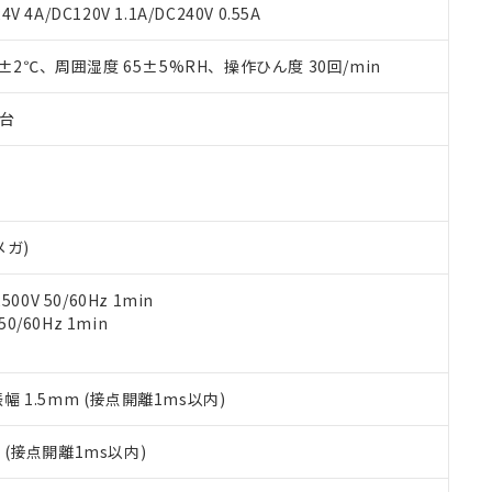
覧された時点での実際の在庫および標準価格とは異なる場合がある
1000ppm、 PBBs(ポリ臭化ビフェニル類) : 1000ppm、 PBDEs(ポリ臭化ジフェニルエーテル類
物質については閾値を超える意図的な使用がないことを確認しています。
V 4A/DC120V 1.1A/DC240V 0.55A
上の在庫あり
 1000ppm、 DIBP(フタル酸ジイソブチル) : 1000ppm、 BBP(フタル酸ブチルベンジル) :
品を、核兵器、ミサイル、化学兵器、生物兵器またはその他武器並
チルヘキシル)) : 1000ppm
況および標準価格はお客様のお取引先、またはお客様担当のオムロ
用いたしません。
0±2℃、周囲湿度 65±5%RH、操作ひん度 30回/min
ご相談ください。
は満たないが在庫あり
製品を第三者に販売する場合は、上記1、2および3の内容を当該第
機器販売店や当社販売拠点は「
販売ネットワーク
」をご確認くだ
販売先および販売に係わる関係者が違法に輸出するおそれがある場
用期限
び標準価格結果を当社の事前の承諾なく第三者に漏洩または開示し
え状況などにより、予定月が前後することがあります。
子台
(最新の在庫状況については、お客様のお取引先、またはお客様担当
（10物質）のすべてが基準値以下であることを示します。
店・当社販売員にご確認ください)
能（部品リスト作成サービス）をご利用いただくには、I-Webメン
使用状況下において有害物質が外部に漏えいし、環境に深刻な影響を
あります。
機種、また在庫状況の情報を公開していない機種
ェブサイト上で当社にご登録された部品リストについて、当社およ
書ダウンロード
す。当社販売部門へお問い合わせください。
品・サービスに関するお客様との取引・商談に必要な範囲で利用す
合意する
キャンセル
メガ)
書をダウンロードすることができます。
利用者とは、
"個人情報の共同利用に関して"
の「1.共同利用者の
0V 50/60Hz 1min
します。
10物質）の非含有証明書
0/60Hz 1min
明書（当社基準）
日時点で非含有を証明するもので、過去に遡って非含有を証明するも
令のフタル酸エステル類４物質の対応では、対応完了までの期間は出
備考欄に対応日を記載しておりました。
振幅 1.5mm (接点開離1ms以内)
品への在庫切替を完了していることから、特段のことがない限り、20
す。
2
(接点開離1ms以内)