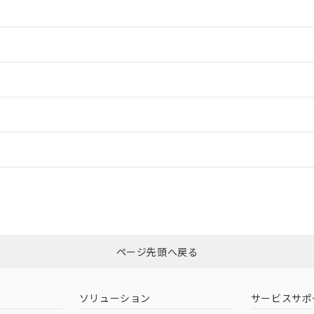
情報更新：2
情報更新：2
ードすることができます。
情報更新：
ログイン/会員登録
適合状況については、「カスタマーサポートセンタ お客様相談室」または貴
みください。
非含有証明書
※3
ページ先頭へ戻る
ダウンロードはこちら
ソリューション
サービスサポ