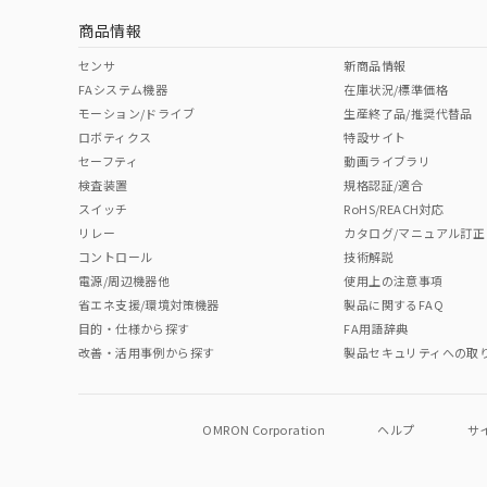
商品情報
中国 RoHS表
※1 ※2
センサ
新商品情報
FAシステム機器
在庫状況/標準価格
Pb
Hg
Cd
Cr(V
モーション/ドライブ
生産終了品/推奨代替品
ロボティクス
特設サイト
セーフティ
動画ライブラリ
検査装置
規格認証/適合
O
O
O
O
スイッチ
RoHS/REACH対応
リレー
カタログ/マニュアル訂正
コントロール
技術解説
"対応済み"や非含有の記載がされた商品であっても、流通
電源/周辺機器他
使用上の注意事項
非含有品が必要な際は、弊社営業部門もしくは販売店へお
省エネ支援/環境対策機器
製品に関するFAQ
目的・仕様から探す
FA用語辞典
改善・活用事例から探す
製品セキュリティへの取
OMRON Corporation
ヘルプ
サ