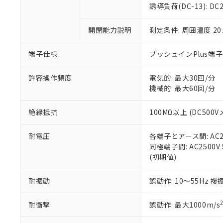
のであり、閲
ます。
Cr(Ⅵ)(六価クロム) : 
フタル酸エステル類の４
誘導負荷(DC-13): DC24
○
一定数以
DBP(フタル酸ジブチル) :
い。
当社は貴社製
DEHP(フタル酸ビス(2-エ
正式な納期状
置等に一切使
開閉能力説明
測定条件: 周囲温度 2
当社販売員に
※2 対応予定月
△
一定数に
当社は、貴社
オムロン制御
また当社は、
※2 環境保護使
在庫状況およ
部品在庫の切り替
たしません。
端子仕様
プッシュインPlus端
－
在庫なし
す。
「ｅ」：有害物質
機器販売
マイパーツ機
「10」：通常の
許容操作頻度
電気的: 最大30回/分
ている必要が
味します。
機械的: 最大60回/分
空
受注生産
お客様が当ウ
※3 非含有証明
「－」：未確認で
白
が、当社の製
絶縁抵抗
100MΩ以上 (DC500V
さい。
下記の非含有証明
※当社の共同
耐電圧
各端子とアース間: AC250
いる法人を指
EU RoHS指令（
同極端子間: AC2500V 5
51物質の非含有証
(初期値)
※本証明書は発行
また、RoHS指
混在することから
耐振動
誤動作: 10～55Hz 複
既に当社にて対応
り割愛しておりま
耐衝撃
誤動作: 最大1000m/s