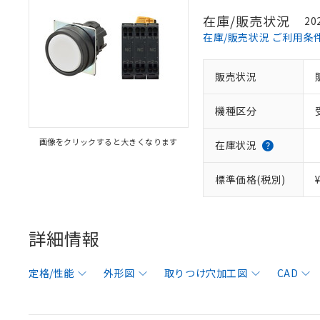
在庫/販売状況
20
在庫/販売状況 ご利用条
販売状況
機種区分
画像をクリックすると大きくなります
在庫状況
標準価格(税別)
詳細情報
定格/性能
外形図
取りつけ穴加工図
CAD