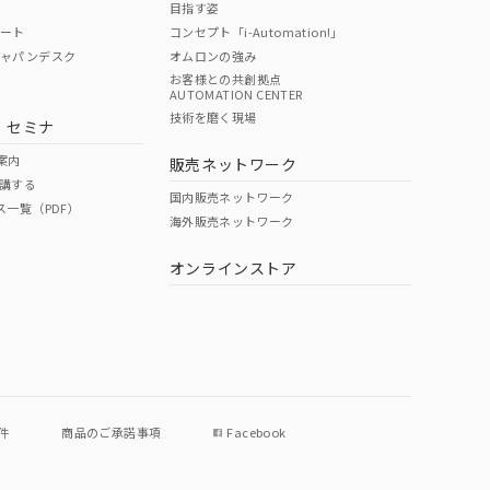
目指す姿
ポート
コンセプト「i-Automation!」
ジャパンデスク
オムロンの強み
お客様との共創拠点
AUTOMATION CENTER
DIBP
BBP
DEHP
環境保護
技術を磨く現場
・セミナ
使用期限
案内
販売ネットワーク
講する
O
O
O
e
国内販売ネットワーク
ス一覧（PDF）
海外販売ネットワーク
オンラインストア
状況ページへ
件
商品のご承諾事項
Facebook