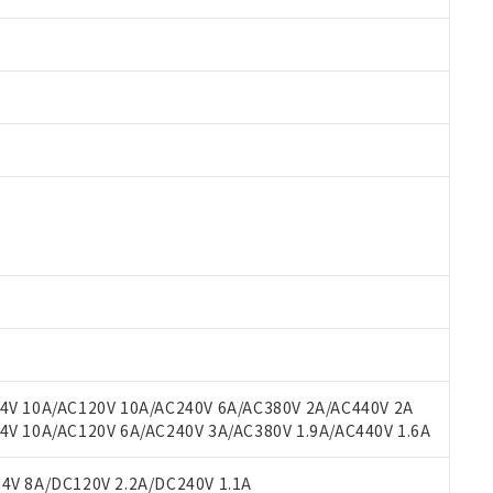
 RoHS指令（10物質）の非含有に対応した製品が提供可能な商品です
oHS指令（10物質）の非含有に対応した製品に切り替える予定のある
 RoHS指令（10物質）の非含有に非対応の商品で、対応品を出す予
 RoHS指令（10物質）の非含有の対応状況を調査中または確認中の
ンス料など無形物で、有害物質有無と関係のない商品です。
○×表
より、非含有部品としていたものが、含有品と判明した場合などやむ
みいただき、同意のうえご利用ください。
材料含有率が中国RoHSの基準値以下であることを示します。
材料含有率が中国RoHSの基準値を超えていることを示します。
、当社制御機器事業取扱商品の当社在庫状況および標準価格(税抜)
ら貴社製品のうち、外国為替および外国貿易法に定める商品（以下｢
質）：
V 10A/AC120V 10A/AC240V 6A/AC380V 2A/AC440V 2A
す。当社販売部門へお問い合わせください。
 水銀(Hg) 1000ppm以下、 カドミウム(Cd) 100ppm以下、
たは国外への提供する場合は、日本国政府の輸出許可(または役務取
 10A/AC120V 6A/AC240V 3A/AC380V 1.9A/AC440V 1.6A
000ppm以下、ポリ臭化ビフェニル類(PBB) 1000ppm以下、ポリ臭化ジフェニルエーテル類(P
事業取扱商品の中には、本サービスの対象外となる商品もあること
手続きをとります。
キシル) (DEHP)(別名：DOP) 1000ppm以下、フタル酸ブチルベンジル（BBP） 100
(GB/T26572)：
以下、フタル酸ジイソブチル (DIBP) 1000ppm以下
び標準価格照会結果は、記載している更新日時点での社内データに
物を破棄する場合は、完全に破砕するなど、違法に輸出されないよ
(水銀) : 1000ppm、 Cd(カドミウム) : 100ppm、
V 8A/DC120V 2.2A/DC240V 1.1A
業用監視および制御機器に対する適用除外項目は除く。