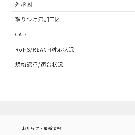
外形図
取りつけ穴加工図
CAD
ログイン/会員登録いただくと、CADデータをダウンロ
RoHS/REACH対応状況
規格認証/適合状況
EU RoHS
注意事項・凡例
A22NN-BNA-NWA-P222-NNについての規格認証/
営業員または販売店にお問い合わせください。
ダウンロードデータをご利用いただく前に、以下を必ずお読
対応状況
対応予定月
※1
※2
ソフトウェアの使用条件
対応済み
お知らせ・最新情報
中国 RoHS
注意事項・凡例