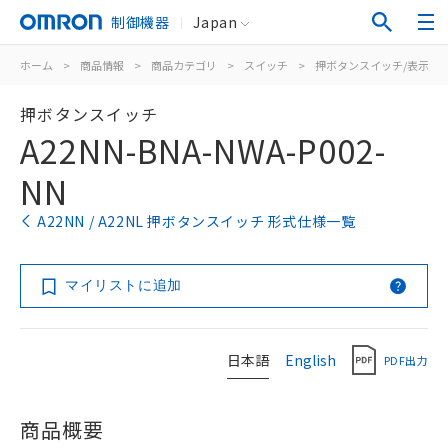
制御機器
Japan
ホーム
>
商品情報
>
商品カテゴリ
>
スイッチ
>
押ボタンスイッチ/表示灯
押ボタンスイッチ
A22NN-BNA-NWA-P002-
NN
A22NN / A22NL 押ボタンスイッチ 形式仕様一覧
マイリストに追加
日本語
English
PDF出力
商品概要