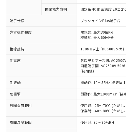
商品です。
対応予定なし：EU RoHS指令（10物質）の
開閉能力説明
測定条件: 周囲温度 20±2℃、
以下の条件をお読みいただき、同意のうえ
非含有に非対応の商品で、対応品を出す予
ご利用ください。
定はありません。
端子仕様
プッシュインPlus端子台
調査・確認中：EU RoHS指令（10物質）の
本サービスは、当社制御機器事業取扱
※1 中国RoHS○×表
非含有の対応状況を調査中または確認中の
許容操作頻度
電気的: 最大30回/分
商品の当社在庫状況および標準価格
商品です。
機械的: 最大60回/分
(税抜)を提供させていただくもので
「○」：最大均質材料含有率が中国RoHSの
非該当品：ライセンス料など無形物で、有
す。
絶縁抵抗
基準値以下であることを示します。
100MΩ以上 (DC500Vメガ)
害物質有無と関係のない商品です。
当社制御機器事業取扱商品の中には、
「×」：最大均質材料含有率が中国RoHSの
仕入先様の事情により、非含有部品として
本サービスの対象外となる商品もある
耐電圧
各端子とアース間: AC2500V 50/
基準値を超えていることを示します。
いたものが、含有品と判明した場合などや
当社は、これら貴社製品のうち、外国
ことをご了承ください。
同極端子間: AC2500V 50/60Hz
「－」：未確認です。当社販売部門へお問
むを得ず変更することがあります。
為替および外国貿易法に定める商品
(初期値)
在庫状況および標準価格照会結果は、
い合わせください。
（以下｢規制貨物等」という）を輸出
記載している更新日時点での社内デー
*EU RoHS指令（10物質）：
または国外への提供する場合は、日本
耐振動
誤動作: 10～55Hz 複振幅 1.
記
タに基づき作成されるものであり、閲
説明
鉛(Pb) 1000ppm以下、 水銀(Hg) 1000ppm以下、 カド
*中国RoHS10物質の基準値 (GB/T26572)：
国政府の輸出許可(または役務取引許
号
覧された時点での実際の在庫および標
ミウム(Cd) 100ppm以下、
Pb(鉛) :1000ppm、 Hg(水銀) : 1000ppm、 Cd(カドミウ
2
耐衝撃
誤動作: 最大1000m/s
(接点開
可)を取得するなどの必要な手続きを
六価クロム(Cr(Ⅵ)) 1000ppm以下、ポリ臭化ビフェニル
ム) : 100ppm、
準価格とは異なる場合があることをご
類(PBB) 1000ppm以下、ポリ臭化ジフェニルエーテル類
Cr(Ⅵ)(六価クロム) : 1000ppm、 PBBs(ポリ臭化ビフェ
とります。
了承ください。
(PBDE) 1000ppm以下、フタル酸ビス(2-エチルヘキシ
○
一定数以上の在庫あり
ニル類) : 1000ppm、 PBDEs(ポリ臭化ジフェニルエーテ
周囲温度範囲
使用時: -25～70℃ (ただし
当社は規制貨物を破棄する場合は、完
ル) (DEHP)(別名：DOP) 1000ppm以下、フタル酸ブチ
正式な納期状況および標準価格はお客
ル類) : 1000ppm、
保存時: -40～80℃ (ただし
ルベンジル（BBP） 1000ppm以下、フタル酸ジブチル
全に破砕するなど、違法に輸出されな
DBP(フタル酸ジブチル) : 1000ppm、 DIBP(フタル酸ジ
様のお取引先、またはお客様担当のオ
（DBP） 1000ppm以下、フタル酸ジイソブチル
イソブチル) : 1000ppm、 BBP(フタル酸ブチルベンジ
△
一定数には満たないが在庫あり
いよう必要な手段を講じます。
ムロン制御機器販売店・当社販売員に
(DIBP) 1000ppm以下
ル) : 1000ppm、
周囲湿度範囲
使用時: 35～85%RH
当社は貴社製品を、核兵器、ミサイ
但し、RoHS指令で産業用監視および制御機器に対する
DEHP(フタル酸ビス(2-エチルヘキシル)) : 1000ppm
ご相談ください。
適用除外項目は除く。
ル、化学兵器、生物兵器またはその他