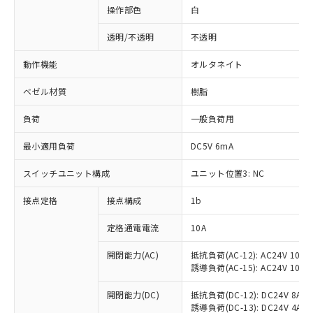
操作部色
白
透明/不透明
不透明
動作機能
オルタネイト
ベゼル材質
樹脂
負荷
一般負荷用
最小適用負荷
DC5V 6mA
スイッチユニット構成
ユニット位置3: NC
接点定格
接点構成
1b
※1 対応状況
定格通電電流
10A
対応済み：EU RoHS指令（10物質）の
非含有に対応した製品が提供可能な商品で
開閉能力(AC)
抵抗負荷(AC-12): AC24V 10A/A
誘導負荷(AC-15): AC24V 10A/AC
す。
対応予定：EU RoHS指令（10物質）の非含
ご利用条件
開閉能力(DC)
抵抗負荷(DC-12): DC24V 8A/DC
有に対応した製品に切り替える予定のある
誘導負荷(DC-13): DC24V 4A/DC