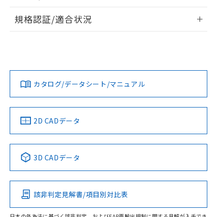
物質の対応では、対応完了までの期間は出
情報更新：2026/7/29
荷製品に未対応品が混在することから備考
規格認証/適合状況
欄に対応日を記載しておりました。
ログイン/会員登録
EU RoHS
注意事項・凡例
既に当社にて対応品への在庫切替を完了
A22NN-BNA-NWA-P002-NNについての規格認証/適合状況に
していることから、特段のことがない限
ついては、「カスタマーサポートセンタ お客様相談室」また
り、2022年1月12日より割愛しておりま
は貴社担当オムロン営業員または販売店にお問い合わせくだ
対応状況
対応予定月
※1
※2
す。
さい。
ダウンロードデータをご利用いただく前に、以下を必ずお読
みください。
カタログ/データシート/マニュアル
対応済み
ソフトウェアの使用条件
お問い合わせ
中国 RoHS
注意事項・凡例
2D CADデータ
中国 RoHS表
※1 ※2
3D CADデータ
Pb
Hg
Cd
Cr(VI)
該非判定見解書/項目別対比表
O
O
O
O
日本の外為法に基づく該非判定、およびEAR再輸出規制に関する見解が入手でき