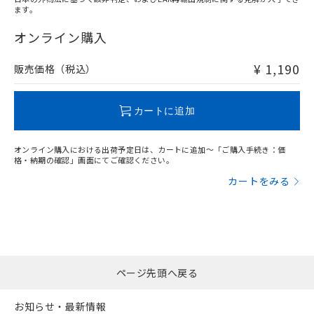
ます。
"対応済み"や非含有の記載がされた商品であっても、流通
在庫等で未対応品が混在する可能性があります。
オンライン購入
非含有品が必要な際は、弊社営業部門もしくは販売店へお
問い合わせください。
¥ 1,190
販売価格（税込）
この製品のRoHS/REACH対応状況ページへ
カートに追加
オンライン購入における出荷予定日は、カートに追加～「ご購入手続き：価
格・納期の確認」画面にてご確認ください。
カートをみる
ページ先頭へ戻る
お知らせ・最新情報