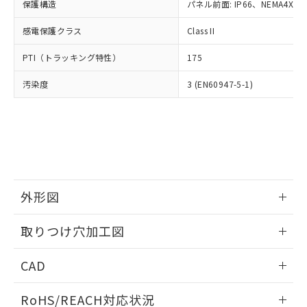
－
在庫なし(最新の在庫状況につ
オムロン制御機器販売店や当社販売拠
保護構造
パネル前面: IP66、NEMA4X, N
フタル酸エステル類の４物質については閾値を超える意
武器並びにこれらの製造装置等に一切
いては、お客様のお取引先、ま
図的な使用がないことを確認しています。
点は「
販売ネットワーク
」をご確認
※2 環境保護使用期限
使用いたしません。
たはお客様担当のオムロン制御
感電保護クラス
Class II
ください。
当社は、貴社製品を第三者に販売する
機器販売店・当社販売員にご確
在庫状況および標準価格結果を当社の
※2 対応予定月
「ｅ」：有害物質（10物質）のすべてが基
場合は、上記1、2および3の内容を当
PTI（トラッキング特性）
175
認ください)
事前の承諾なく第三者に漏洩または開
準値以下であることを示します。
該第三者に通知します。また当社は、
示しないようお願いします。
部品在庫の切り替え状況などにより、予定
「10」：通常の使用状況下において有害物
汚染度
3 (EN60947-5-1)
販売先および販売に係わる関係者が違
マイパーツ機能（部品リスト作成サー
空
受注生産機種、また在庫状況の
月が前後することがあります。
質が外部に漏えいし、環境に深刻な影響を
法に輸出するおそれがある場合は、取
ビス）をご利用いただくには、I-Web
白
情報を公開していない機種
及ぼさない年数を意味します。
り引きをいたしません。
メンバーズにご登録されている必要が
「－」：未確認です。当社販売部門へお問
あります。
い合わせください。
お客様が当ウェブサイト上で当社にご
※3 非含有証明書ダウンロード
登録された部品リストについて、当社
および当社の共同利用者が、当社の製
下記の非含有証明書をダウンロードするこ
品・サービスに関するお客様との取
外形図
とができます。
合意する
キャンセル
引・商談に必要な範囲で利用すること
をご了承ください。
情報更新：2026/05/21
EU RoHS指令（10物質）の非含有証明書
取りつけ穴加工図
※当社の共同利用者とは、
"個人情報
51物質の非含有証明書（当社基準）
の共同利用に関して"
の「1.共同利
情報更新：2026/05/21
※本証明書は発行日時点で非含有を証明す
用者の範囲」に記載されている法人を
CAD
るもので、過去に遡って非含有を証明する
指します。
ものではありません。
ログイン/会員登録いただくと、CADデータをダウンロー
RoHS/REACH対応状況
また、RoHS指令のフタル酸エステル類４
ドすることができます。