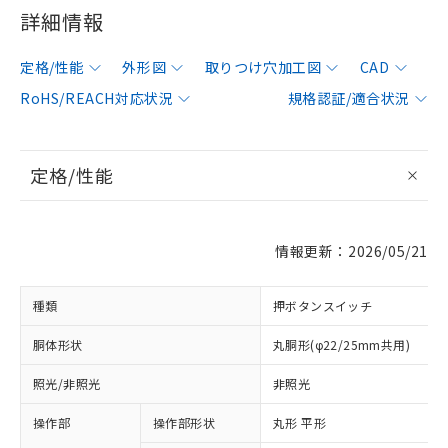
詳細情報
定格/性能
外形図
取りつけ穴加工図
CAD
RoHS/REACH対応状況
規格認証/適合状況
定格/性能
情報更新：2026/05/21
種類
押ボタンスイッチ
胴体形状
丸胴形(φ22/25mm共用)
照光/非照光
非照光
操作部
操作部形状
丸形 平形