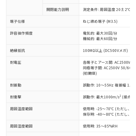
商品です。
対応予定なし：EU RoHS指令（10物質）の
開閉能力説明
測定条件: 周囲温度 20±2℃、
以下の条件をお読みいただき、同意のうえ
非含有に非対応の商品で、対応品を出す予
ご利用ください。
定はありません。
端子仕様
ねじ締め端子 (M3.5)
調査・確認中：EU RoHS指令（10物質）の
本サービスは、当社制御機器事業取扱
※1 中国RoHS○×表
非含有の対応状況を調査中または確認中の
許容操作頻度
電気的: 最大30回/分
商品の当社在庫状況および標準価格
商品です。
機械的: 最大60回/分
(税抜)を提供させていただくもので
「○」：最大均質材料含有率が中国RoHSの
非該当品：ライセンス料など無形物で、有
す。
絶縁抵抗
基準値以下であることを示します。
100MΩ以上 (DC500Vメガ)
害物質有無と関係のない商品です。
当社制御機器事業取扱商品の中には、
「×」：最大均質材料含有率が中国RoHSの
仕入先様の事情により、非含有部品として
本サービスの対象外となる商品もある
耐電圧
各端子とアース間: AC2500V 50/
基準値を超えていることを示します。
いたものが、含有品と判明した場合などや
当社は、これら貴社製品のうち、外国
ことをご了承ください。
同極端子間: AC2500V 50/60Hz
「－」：未確認です。当社販売部門へお問
むを得ず変更することがあります。
為替および外国貿易法に定める商品
(初期値)
在庫状況および標準価格照会結果は、
い合わせください。
（以下｢規制貨物等」という）を輸出
記載している更新日時点での社内デー
*EU RoHS指令（10物質）：
または国外への提供する場合は、日本
耐振動
誤動作: 10～55Hz 複振幅 1.
記
タに基づき作成されるものであり、閲
説明
鉛(Pb) 1000ppm以下、 水銀(Hg) 1000ppm以下、 カド
*中国RoHS10物質の基準値 (GB/T26572)：
国政府の輸出許可(または役務取引許
号
覧された時点での実際の在庫および標
ミウム(Cd) 100ppm以下、
Pb(鉛) :1000ppm、 Hg(水銀) : 1000ppm、 Cd(カドミウ
2
耐衝撃
誤動作: 最大1000m/s
(接点開
可)を取得するなどの必要な手続きを
六価クロム(Cr(Ⅵ)) 1000ppm以下、ポリ臭化ビフェニル
ム) : 100ppm、
準価格とは異なる場合があることをご
類(PBB) 1000ppm以下、ポリ臭化ジフェニルエーテル類
Cr(Ⅵ)(六価クロム) : 1000ppm、 PBBs(ポリ臭化ビフェ
とります。
了承ください。
(PBDE) 1000ppm以下、フタル酸ビス(2-エチルヘキシ
○
一定数以上の在庫あり
ニル類) : 1000ppm、 PBDEs(ポリ臭化ジフェニルエーテ
周囲温度範囲
使用時: -25～70℃ (ただし
当社は規制貨物を破棄する場合は、完
ル) (DEHP)(別名：DOP) 1000ppm以下、フタル酸ブチ
正式な納期状況および標準価格はお客
ル類) : 1000ppm、
保存時: -40～80℃ (ただし
ルベンジル（BBP） 1000ppm以下、フタル酸ジブチル
全に破砕するなど、違法に輸出されな
DBP(フタル酸ジブチル) : 1000ppm、 DIBP(フタル酸ジ
様のお取引先、またはお客様担当のオ
（DBP） 1000ppm以下、フタル酸ジイソブチル
イソブチル) : 1000ppm、 BBP(フタル酸ブチルベンジ
△
一定数には満たないが在庫あり
いよう必要な手段を講じます。
ムロン制御機器販売店・当社販売員に
(DIBP) 1000ppm以下
ル) : 1000ppm、
周囲湿度範囲
使用時: 35～85%RH
当社は貴社製品を、核兵器、ミサイ
但し、RoHS指令で産業用監視および制御機器に対する
DEHP(フタル酸ビス(2-エチルヘキシル)) : 1000ppm
ご相談ください。
適用除外項目は除く。
ル、化学兵器、生物兵器またはその他