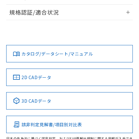
物質の対応では、対応完了までの期間は出
情報更新：2026/7/29
荷製品に未対応品が混在することから備考
規格認証/適合状況
欄に対応日を記載しておりました。
ログイン/会員登録
EU RoHS
注意事項・凡例
既に当社にて対応品への在庫切替を完了
UL認証
CSA認証
CEマーキング
していることから、特段のことがない限
り、2022年1月12日より割愛しておりま
Yes
Yes
Yes
対応状況
対応予定月
※1
※2
す。
ダウンロードデータをご利用いただく前に、以下を必ずお読
みください。
カタログ/データシート/マニュアル
対応済み
ソフトウェアの使用条件
LR型式承認
DNV型式承認
BV型式承認
KR型式承
（イギリス
（ノルウェー
（フランス
（韓国
船舶規格）
船舶規格）
船舶規格）
船舶規格
中国 RoHS
注意事項・凡例
2D CADデータ
No
No
No
No
中国 RoHS表
※1 ※2
3D CADデータ
この製品の規格認証/適合状況ページへ
Pb
Hg
Cd
Cr(VI)
その他の認証はこちらのページからご検索ください
該非判定見解書/項目別対比表
O
O
O
O
日本の外為法に基づく該非判定、およびEAR再輸出規制に関する見解が入手でき