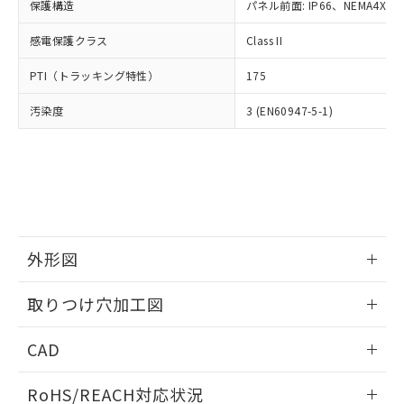
－
在庫なし(最新の在庫状況につ
オムロン制御機器販売店や当社販売拠
保護構造
パネル前面: IP66、NEMA4X, N
フタル酸エステル類の４物質については閾値を超える意
武器並びにこれらの製造装置等に一切
いては、お客様のお取引先、ま
図的な使用がないことを確認しています。
点は「
販売ネットワーク
」をご確認
※2 環境保護使用期限
使用いたしません。
たはお客様担当のオムロン制御
感電保護クラス
Class II
ください。
当社は、貴社製品を第三者に販売する
機器販売店・当社販売員にご確
在庫状況および標準価格結果を当社の
※2 対応予定月
「ｅ」：有害物質（10物質）のすべてが基
場合は、上記1、2および3の内容を当
PTI（トラッキング特性）
175
認ください)
事前の承諾なく第三者に漏洩または開
準値以下であることを示します。
該第三者に通知します。また当社は、
示しないようお願いします。
部品在庫の切り替え状況などにより、予定
「10」：通常の使用状況下において有害物
汚染度
3 (EN60947-5-1)
販売先および販売に係わる関係者が違
マイパーツ機能（部品リスト作成サー
空
受注生産機種、また在庫状況の
月が前後することがあります。
質が外部に漏えいし、環境に深刻な影響を
法に輸出するおそれがある場合は、取
ビス）をご利用いただくには、I-Web
白
情報を公開していない機種
及ぼさない年数を意味します。
り引きをいたしません。
メンバーズにご登録されている必要が
「－」：未確認です。当社販売部門へお問
あります。
い合わせください。
お客様が当ウェブサイト上で当社にご
※3 非含有証明書ダウンロード
登録された部品リストについて、当社
および当社の共同利用者が、当社の製
下記の非含有証明書をダウンロードするこ
品・サービスに関するお客様との取
外形図
とができます。
合意する
キャンセル
引・商談に必要な範囲で利用すること
をご了承ください。
情報更新：2026/05/21
EU RoHS指令（10物質）の非含有証明書
取りつけ穴加工図
※当社の共同利用者とは、
"個人情報
51物質の非含有証明書（当社基準）
の共同利用に関して"
の「1.共同利
情報更新：2026/05/21
※本証明書は発行日時点で非含有を証明す
用者の範囲」に記載されている法人を
CAD
るもので、過去に遡って非含有を証明する
指します。
ものではありません。
ログイン/会員登録いただくと、CADデータをダウンロー
RoHS/REACH対応状況
また、RoHS指令のフタル酸エステル類４
ドすることができます。