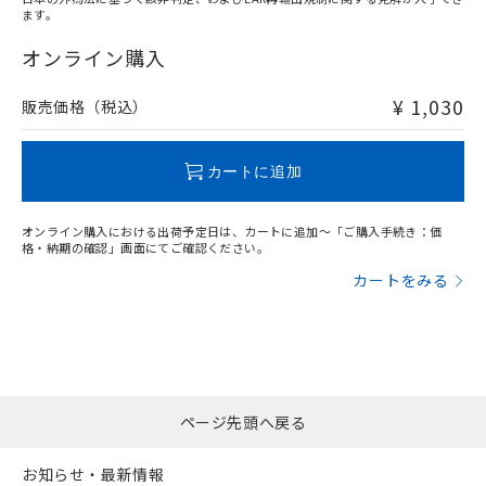
ます。
"対応済み"や非含有の記載がされた商品であっても、流通
在庫等で未対応品が混在する可能性があります。
オンライン購入
非含有品が必要な際は、弊社営業部門もしくは販売店へお
問い合わせください。
¥ 1,030
販売価格（税込）
この製品のRoHS/REACH対応状況ページへ
カートに追加
オンライン購入における出荷予定日は、カートに追加～「ご購入手続き：価
格・納期の確認」画面にてご確認ください。
カートをみる
ページ先頭へ戻る
お知らせ・最新情報