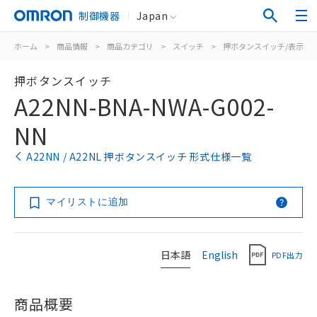
制御機器
Japan
ホーム
>
商品情報
>
商品カテゴリ
>
スイッチ
>
押ボタンスイッチ/表示灯
押ボタンスイッチ
A22NN-BNA-NWA-G002-
NN
A22NN / A22NL 押ボタンスイッチ 形式仕様一覧
マイリストに追加
日本語
English
PDF出力
商品概要