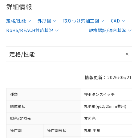
詳細情報
定格/性能
外形図
取りつけ穴加工図
CAD
RoHS/REACH対応状況
規格認証/適合状況
定格/性能
情報更新：2026/05/21
種類
押ボタンスイッチ
胴体形状
丸胴形(φ22/25mm共用)
照光/非照光
非照光
操作部
操作部形状
丸形 平形