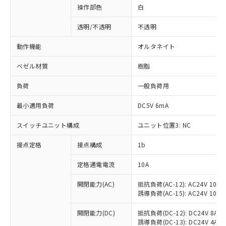
操作部色
白
透明/不透明
不透明
動作機能
オルタネイト
ベゼル材質
樹脂
負荷
一般負荷用
最小適用負荷
DC5V 6mA
スイッチユニット構成
ユニット位置3: NC
接点定格
接点構成
1b
※1 対応状況
定格通電電流
10A
対応済み：EU RoHS指令（10物質）の
非含有に対応した製品が提供可能な商品で
開閉能力(AC)
抵抗負荷(AC-12): AC24V 10A/A
誘導負荷(AC-15): AC24V 10A/AC
す。
対応予定：EU RoHS指令（10物質）の非含
ご利用条件
開閉能力(DC)
抵抗負荷(DC-12): DC24V 8A/DC
有に対応した製品に切り替える予定のある
誘導負荷(DC-13): DC24V 4A/DC