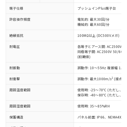
対応予定なし：EU RoHS指令（10物質）の
以下の条件をお読みいただき、同意のうえ
非含有に非対応の商品で、対応品を出す予
端子仕様
プッシュインPlus端子台
ご利用ください。
定はありません。
調査・確認中：EU RoHS指令（10物質）の
許容操作頻度
電気的: 最大30回/分
本サービスは、当社制御機器事業取扱
※1 中国RoHS○×表
非含有の対応状況を調査中または確認中の
機械的: 最大60回/分
商品の当社在庫状況および標準価格
商品です。
(税抜)を提供させていただくもので
「○」：最大均質材料含有率が中国RoHSの
絶縁抵抗
100MΩ以上 (DC500Vメガ)
非該当品：ライセンス料など無形物で、有
す。
基準値以下であることを示します。
害物質有無と関係のない商品です。
当社制御機器事業取扱商品の中には、
耐電圧
各端子とアース間: AC2500V 50/
「×」：最大均質材料含有率が中国RoHSの
仕入先様の事情により、非含有部品として
本サービスの対象外となる商品もある
同極端子間: AC2500V 50/60Hz
基準値を超えていることを示します。
いたものが、含有品と判明した場合などや
当社は、これら貴社製品のうち、外国
(初期値)
ことをご了承ください。
「－」：未確認です。当社販売部門へお問
むを得ず変更することがあります。
為替および外国貿易法に定める商品
在庫状況および標準価格照会結果は、
い合わせください。
（以下｢規制貨物等」という）を輸出
耐振動
誤動作: 10～55Hz 複振幅 1.
記載している更新日時点での社内デー
*EU RoHS指令（10物質）：
または国外への提供する場合は、日本
記
タに基づき作成されるものであり、閲
説明
鉛(Pb) 1000ppm以下、 水銀(Hg) 1000ppm以下、 カド
*中国RoHS10物質の基準値 (GB/T26572)：
2
耐衝撃
誤動作: 最大1000m/s
(接点開
国政府の輸出許可(または役務取引許
号
覧された時点での実際の在庫および標
ミウム(Cd) 100ppm以下、
Pb(鉛) :1000ppm、 Hg(水銀) : 1000ppm、 Cd(カドミウ
可)を取得するなどの必要な手続きを
六価クロム(Cr(Ⅵ)) 1000ppm以下、ポリ臭化ビフェニル
ム) : 100ppm、
準価格とは異なる場合があることをご
類(PBB) 1000ppm以下、ポリ臭化ジフェニルエーテル類
周囲温度範囲
使用時: -25～70℃ (ただし
Cr(Ⅵ)(六価クロム) : 1000ppm、 PBBs(ポリ臭化ビフェ
とります。
了承ください。
(PBDE) 1000ppm以下、フタル酸ビス(2-エチルヘキシ
○
一定数以上の在庫あり
ニル類) : 1000ppm、 PBDEs(ポリ臭化ジフェニルエーテ
保存時: -40～80℃ (ただし
当社は規制貨物を破棄する場合は、完
ル) (DEHP)(別名：DOP) 1000ppm以下、フタル酸ブチ
正式な納期状況および標準価格はお客
ル類) : 1000ppm、
ルベンジル（BBP） 1000ppm以下、フタル酸ジブチル
全に破砕するなど、違法に輸出されな
DBP(フタル酸ジブチル) : 1000ppm、 DIBP(フタル酸ジ
様のお取引先、またはお客様担当のオ
周囲湿度範囲
使用時: 35～85%RH
（DBP） 1000ppm以下、フタル酸ジイソブチル
イソブチル) : 1000ppm、 BBP(フタル酸ブチルベンジ
△
一定数には満たないが在庫あり
いよう必要な手段を講じます。
ムロン制御機器販売店・当社販売員に
(DIBP) 1000ppm以下
ル) : 1000ppm、
当社は貴社製品を、核兵器、ミサイ
但し、RoHS指令で産業用監視および制御機器に対する
DEHP(フタル酸ビス(2-エチルヘキシル)) : 1000ppm
ご相談ください。
保護構造
パネル前面: IP66、NEMA4X, N
適用除外項目は除く。
ル、化学兵器、生物兵器またはその他
－
在庫なし(最新の在庫状況につ
オムロン制御機器販売店や当社販売拠
フタル酸エステル類の４物質については閾値を超える意
武器並びにこれらの製造装置等に一切