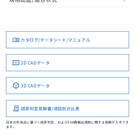
荷製品に未対応品が混在することから備考
ログイン/会員登録
EU RoHS
注意事項・凡例
欄に対応日を記載しておりました。
A22NN-BNA-NRA-P002-NNについての規格認証/適合状況に
既に当社にて対応品への在庫切替を完了
ついては、「カスタマーサポートセンタ お客様相談室」また
していることから、特段のことがない限
は貴社担当オムロン営業員または販売店にお問い合わせくだ
対応状況
対応予定月
※1
※2
り、2022年1月12日より割愛しておりま
さい。
ダウンロードデータをご利用いただく前に、以下を必ずお読
す。
みください。
カタログ/データシート/マニュアル
対応済み
ソフトウェアの使用条件
お問い合わせ
中国 RoHS
注意事項・凡例
2D CADデータ
中国 RoHS表
※1 ※2
3D CADデータ
Pb
Hg
Cd
Cr(VI)
該非判定見解書/項目別対比表
O
O
O
O
日本の外為法に基づく該非判定、およびEAR再輸出規制に関する見解が入手でき
ます。
"対応済み"や非含有の記載がされた商品であっても、流通