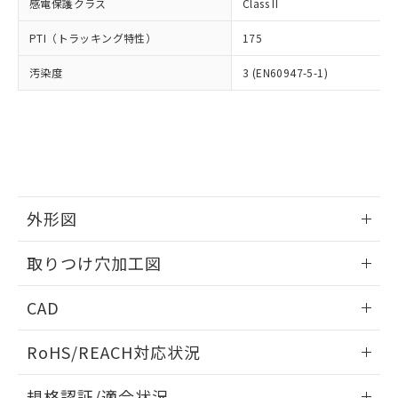
いては、お客様のお取引先、ま
図的な使用がないことを確認しています。
感電保護クラス
Class II
点は「
販売ネットワーク
」をご確認
※2 環境保護使用期限
使用いたしません。
たはお客様担当のオムロン制御
ください。
当社は、貴社製品を第三者に販売する
PTI（トラッキング特性）
175
機器販売店・当社販売員にご確
在庫状況および標準価格結果を当社の
※2 対応予定月
「ｅ」：有害物質（10物質）のすべてが基
場合は、上記1、2および3の内容を当
認ください)
事前の承諾なく第三者に漏洩または開
準値以下であることを示します。
汚染度
3 (EN60947-5-1)
該第三者に通知します。また当社は、
示しないようお願いします。
部品在庫の切り替え状況などにより、予定
「10」：通常の使用状況下において有害物
販売先および販売に係わる関係者が違
マイパーツ機能（部品リスト作成サー
空
受注生産機種、また在庫状況の
月が前後することがあります。
質が外部に漏えいし、環境に深刻な影響を
法に輸出するおそれがある場合は、取
ビス）をご利用いただくには、I-Web
白
情報を公開していない機種
及ぼさない年数を意味します。
り引きをいたしません。
メンバーズにご登録されている必要が
「－」：未確認です。当社販売部門へお問
あります。
い合わせください。
お客様が当ウェブサイト上で当社にご
※3 非含有証明書ダウンロード
登録された部品リストについて、当社
および当社の共同利用者が、当社の製
外形図
下記の非含有証明書をダウンロードするこ
品・サービスに関するお客様との取
とができます。
合意する
キャンセル
引・商談に必要な範囲で利用すること
情報更新：2026/05/21
取りつけ穴加工図
をご了承ください。
EU RoHS指令（10物質）の非含有証明書
※当社の共同利用者とは、
"個人情報
情報更新：2026/05/21
51物質の非含有証明書（当社基準）
の共同利用に関して"
の「1.共同利
CAD
※本証明書は発行日時点で非含有を証明す
用者の範囲」に記載されている法人を
るもので、過去に遡って非含有を証明する
ログイン/会員登録いただくと、CADデータをダウンロー
指します。
RoHS/REACH対応状況
ものではありません。
ドすることができます。
また、RoHS指令のフタル酸エステル類４
情報更新：2026/7/29
物質の対応では、対応完了までの期間は出
規格認証/適合状況