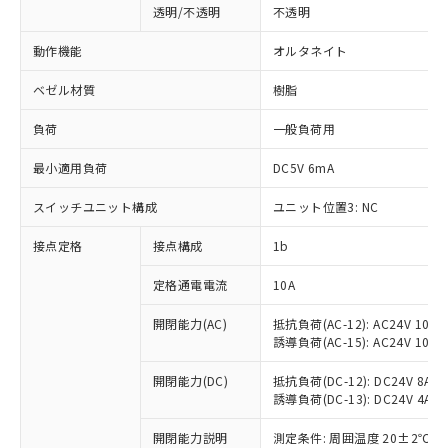
透明/不透明
不透明
動作機能
オルタネイト
ベゼル材質
樹脂
負荷
一般負荷用
最小適用負荷
DC5V 6mA
スイッチユニット構成
ユニット位置3: NC
接点定格
接点構成
1b
※1 対応状況
定格通電電流
10A
対応済み：EU RoHS指令（10物質）の
開閉能力(AC)
抵抗負荷(AC-12): AC24V 10A/A
誘導負荷(AC-15): AC24V 10A/AC
非含有に対応した製品が提供可能な商品で
す。
開閉能力(DC)
抵抗負荷(DC-12): DC24V 8A/DC
対応予定：EU RoHS指令（10物質）の非含
誘導負荷(DC-13): DC24V 4A/DC
ご利用条件
有に対応した製品に切り替える予定のある
商品です。
開閉能力説明
測定条件: 周囲温度 20±2℃、