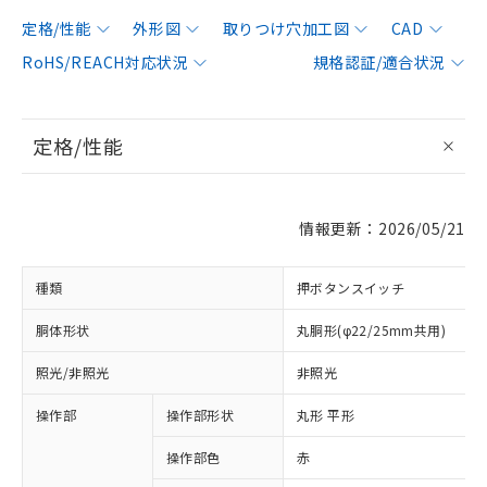
定格/性能
外形図
取りつけ穴加工図
CAD
RoHS/REACH対応状況
規格認証/適合状況
定格/性能
情報更新：2026/05/21
種類
押ボタンスイッチ
胴体形状
丸胴形(φ22/25mm共用)
照光/非照光
非照光
操作部
操作部形状
丸形 平形
操作部色
赤