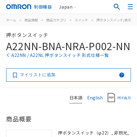
制御機器
Japan
ホーム
>
商品情報
>
商品カテゴリ
>
スイッチ
>
押ボタンスイッチ/表示灯
押ボタンスイッチ
A22NN-BNA-NRA-P002-NN
A22NN / A22NL 押ボタンスイッチ 形式仕様一覧
マイリストに追加
日本語
English
PDF出力
商品概要
押ボタンスイッチ（φ22）, 非照光,