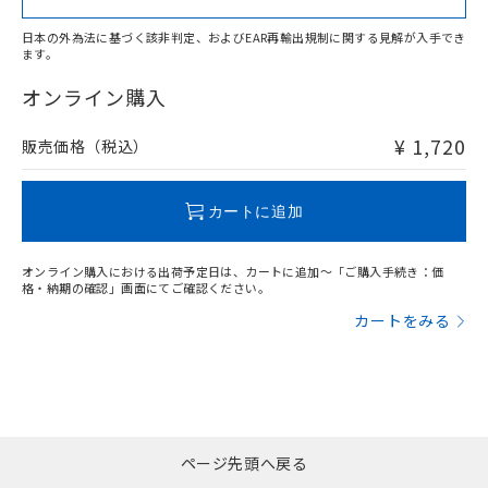
日本の外為法に基づく該非判定、およびEAR再輸出規制に関する見解が入手でき
ます。
"対応済み"や非含有の記載がされた商品であっても、流通
在庫等で未対応品が混在する可能性があります。
オンライン購入
非含有品が必要な際は、弊社営業部門もしくは販売店へお
問い合わせください。
¥ 1,720
販売価格（税込）
この製品のRoHS/REACH対応状況ページへ
カートに追加
オンライン購入における出荷予定日は、カートに追加～「ご購入手続き：価
格・納期の確認」画面にてご確認ください。
カートをみる
ページ先頭へ戻る