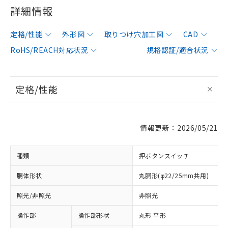
詳細情報
定格/性能
外形図
取りつけ穴加工図
CAD
RoHS/REACH対応状況
規格認証/適合状況
定格/性能
情報更新：2026/05/21
種類
押ボタンスイッチ
胴体形状
丸胴形(φ22/25mm共用)
照光/非照光
非照光
操作部
操作部形状
丸形 平形