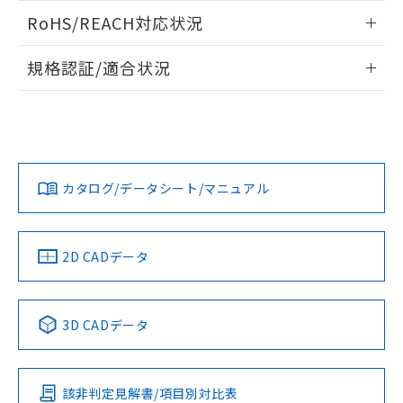
また、RoHS指令のフタル酸エステル類４
ログイン/会員登録いただくと、CADデータをダウンロー
RoHS/REACH対応状況
物質の対応では、対応完了までの期間は出
ドすることができます。
荷製品に未対応品が混在することから備考
情報更新：2026/7/29
欄に対応日を記載しておりました。
規格認証/適合状況
既に当社にて対応品への在庫切替を完了
ログイン/会員登録
EU RoHS
注意事項・凡例
していることから、特段のことがない限
UL認証
CSA認証
CEマーキング
り、2022年1月12日より割愛しておりま
す。
Yes
Yes
Yes
対応状況
対応予定月
※1
※2
ダウンロードデータをご利用いただく前に、以下を必ずお読
みください。
カタログ/データシート/マニュアル
対応済み
ソフトウェアの使用条件
LR型式承認
DNV型式承認
BV型式承認
KR型式承
（イギリス
（ノルウェー
（フランス
（韓国
船舶規格）
船舶規格）
船舶規格）
船舶規格
中国 RoHS
注意事項・凡例
2D CADデータ
No
No
No
No
中国 RoHS表
※1 ※2
3D CADデータ
この製品の規格認証/適合状況ページへ
Pb
Hg
Cd
Cr(VI)
その他の認証はこちらのページからご検索ください
該非判定見解書/項目別対比表
O
O
O
O