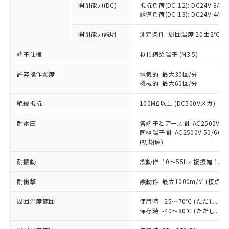
開閉能力(DC)
抵抗負荷(DC-12): DC24V 8A/DC
商品です。
誘導負荷(DC-13): DC24V 4A/DC
対応予定なし：EU RoHS指令（10物質）の
以下の条件をお読みいただき、同意のうえ
非含有に非対応の商品で、対応品を出す予
開閉能力説明
測定条件: 周囲温度 20±2℃、
ご利用ください。
定はありません。
調査・確認中：EU RoHS指令（10物質）の
端子仕様
ねじ締め端子 (M3.5)
本サービスは、当社制御機器事業取扱
※1 中国RoHS○×表
非含有の対応状況を調査中または確認中の
商品の当社在庫状況および標準価格
許容操作頻度
商品です。
電気的: 最大30回/分
(税抜)を提供させていただくもので
「○」：最大均質材料含有率が中国RoHSの
機械的: 最大60回/分
非該当品：ライセンス料など無形物で、有
す。
基準値以下であることを示します。
害物質有無と関係のない商品です。
当社制御機器事業取扱商品の中には、
絶縁抵抗
100MΩ以上 (DC500Vメガ)
「×」：最大均質材料含有率が中国RoHSの
仕入先様の事情により、非含有部品として
本サービスの対象外となる商品もある
基準値を超えていることを示します。
いたものが、含有品と判明した場合などや
当社は、これら貴社製品のうち、外国
ことをご了承ください。
耐電圧
各端子とアース間: AC2500V 50/
「－」：未確認です。当社販売部門へお問
むを得ず変更することがあります。
為替および外国貿易法に定める商品
同極端子間: AC2500V 50/60Hz
在庫状況および標準価格照会結果は、
い合わせください。
（以下｢規制貨物等」という）を輸出
(初期値)
記載している更新日時点での社内デー
*EU RoHS指令（10物質）：
または国外への提供する場合は、日本
記
タに基づき作成されるものであり、閲
説明
鉛(Pb) 1000ppm以下、 水銀(Hg) 1000ppm以下、 カド
*中国RoHS10物質の基準値 (GB/T26572)：
耐振動
誤動作: 10～55Hz 複振幅 1.
国政府の輸出許可(または役務取引許
号
覧された時点での実際の在庫および標
ミウム(Cd) 100ppm以下、
Pb(鉛) :1000ppm、 Hg(水銀) : 1000ppm、 Cd(カドミウ
可)を取得するなどの必要な手続きを
六価クロム(Cr(Ⅵ)) 1000ppm以下、ポリ臭化ビフェニル
ム) : 100ppm、
準価格とは異なる場合があることをご
類(PBB) 1000ppm以下、ポリ臭化ジフェニルエーテル類
2
耐衝撃
誤動作: 最大1000m/s
(接点開
Cr(Ⅵ)(六価クロム) : 1000ppm、 PBBs(ポリ臭化ビフェ
とります。
了承ください。
(PBDE) 1000ppm以下、フタル酸ビス(2-エチルヘキシ
○
一定数以上の在庫あり
ニル類) : 1000ppm、 PBDEs(ポリ臭化ジフェニルエーテ
当社は規制貨物を破棄する場合は、完
ル) (DEHP)(別名：DOP) 1000ppm以下、フタル酸ブチ
正式な納期状況および標準価格はお客
ル類) : 1000ppm、
周囲温度範囲
使用時: -25～70℃ (ただし
ルベンジル（BBP） 1000ppm以下、フタル酸ジブチル
全に破砕するなど、違法に輸出されな
DBP(フタル酸ジブチル) : 1000ppm、 DIBP(フタル酸ジ
様のお取引先、またはお客様担当のオ
保存時: -40～80℃ (ただし
（DBP） 1000ppm以下、フタル酸ジイソブチル
イソブチル) : 1000ppm、 BBP(フタル酸ブチルベンジ
△
一定数には満たないが在庫あり
いよう必要な手段を講じます。
ムロン制御機器販売店・当社販売員に
(DIBP) 1000ppm以下
ル) : 1000ppm、
当社は貴社製品を、核兵器、ミサイ
但し、RoHS指令で産業用監視および制御機器に対する
DEHP(フタル酸ビス(2-エチルヘキシル)) : 1000ppm