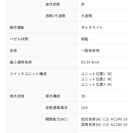
操作部色
赤
透明/不透明
不透明
動作機能
オルタネイト
ベゼル材質
樹脂
負荷
一般負荷用
最小適用負荷
DC5V 6mA
スイッチユニット構成
ユニット位置1: NC
ユニット位置2: NC
ユニット位置3: NC
※1 対応状況
接点定格
接点構成
3b
対応済み：EU RoHS指令（10物質）の
定格通電電流
10A
非含有に対応した製品が提供可能な商品で
開閉能力(AC)
抵抗負荷(AC-12): AC24V 10A/A
す。
誘導負荷(AC-15): AC24V 10A/AC
対応予定：EU RoHS指令（10物質）の非含
ご利用条件
有に対応した製品に切り替える予定のある