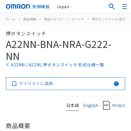
制御機器
Japan
ホーム
>
商品情報
>
商品カテゴリ
>
スイッチ
>
押ボタンスイッチ/表示灯
押ボタンスイッチ
A22NN-BNA-NRA-G222-
NN
A22NN / A22NL 押ボタンスイッチ 形式仕様一覧
マイリストに追加
日本語
English
PDF出力
商品概要