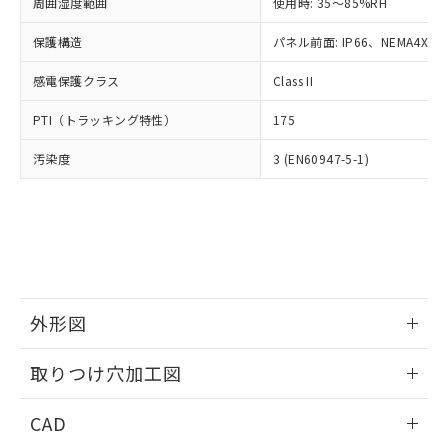
ご相談ください。
周囲湿度範囲
使用時: 35～85%RH
適用除外項目は除く。
ル、化学兵器、生物兵器またはその他
－
在庫なし(最新の在庫状況につ
オムロン制御機器販売店や当社販売拠
フタル酸エステル類の４物質については閾値を超える意
武器並びにこれらの製造装置等に一切
いては、お客様のお取引先、ま
図的な使用がないことを確認しています。
保護構造
パネル前面: IP66、NEMA4X, N
点は「
販売ネットワーク
」をご確認
※2 環境保護使用期限
使用いたしません。
たはお客様担当のオムロン制御
ください。
当社は、貴社製品を第三者に販売する
感電保護クラス
Class II
機器販売店・当社販売員にご確
在庫状況および標準価格結果を当社の
※2 対応予定月
「ｅ」：有害物質（10物質）のすべてが基
場合は、上記1、2および3の内容を当
認ください)
事前の承諾なく第三者に漏洩または開
準値以下であることを示します。
PTI（トラッキング特性）
175
該第三者に通知します。また当社は、
示しないようお願いします。
部品在庫の切り替え状況などにより、予定
「10」：通常の使用状況下において有害物
販売先および販売に係わる関係者が違
マイパーツ機能（部品リスト作成サー
空
受注生産機種、また在庫状況の
汚染度
3 (EN60947-5-1)
月が前後することがあります。
質が外部に漏えいし、環境に深刻な影響を
法に輸出するおそれがある場合は、取
ビス）をご利用いただくには、I-Web
白
情報を公開していない機種
及ぼさない年数を意味します。
り引きをいたしません。
メンバーズにご登録されている必要が
「－」：未確認です。当社販売部門へお問
あります。
い合わせください。
お客様が当ウェブサイト上で当社にご
※3 非含有証明書ダウンロード
登録された部品リストについて、当社
および当社の共同利用者が、当社の製
下記の非含有証明書をダウンロードするこ
品・サービスに関するお客様との取
とができます。
合意する
キャンセル
引・商談に必要な範囲で利用すること
外形図
をご了承ください。
EU RoHS指令（10物質）の非含有証明書
※当社の共同利用者とは、
情報更新：2026/05/21
"個人情報
取りつけ穴加工図
51物質の非含有証明書（当社基準）
の共同利用に関して"
の「1.共同利
※本証明書は発行日時点で非含有を証明す
用者の範囲」に記載されている法人を
情報更新：2026/05/21
るもので、過去に遡って非含有を証明する
CAD
指します。
ものではありません。