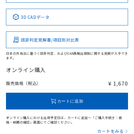
中国 RoHS表
※1 ※2
3D CADデータ
Pb
Hg
Cd
Cr(VI)
該非判定見解書/項目別対比表
O
O
O
O
日本の外為法に基づく該非判定、およびEAR再輸出規制に関する見解が入手でき
ます。
"対応済み"や非含有の記載がされた商品であっても、流通
在庫等で未対応品が混在する可能性があります。
オンライン購入
非含有品が必要な際は、弊社営業部門もしくは販売店へお
問い合わせください。
¥ 1,670
販売価格（税込）
この製品のRoHS/REACH対応状況ページへ
カートに追加
オンライン購入における出荷予定日は、カートに追加～「ご購入手続き：価
格・納期の確認」画面にてご確認ください。
カートをみる