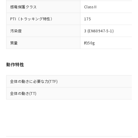
当社は規制貨物を破棄する場合は、完
ル) (DEHP)(別名：DOP) 1000ppm以下、フタル酸ブチ
正式な納期状況および標準価格はお客
ル類) : 1000ppm、
感電保護クラス
Class II
ルベンジル（BBP） 1000ppm以下、フタル酸ジブチル
全に破砕するなど、違法に輸出されな
DBP(フタル酸ジブチル) : 1000ppm、 DIBP(フタル酸ジ
様のお取引先、またはお客様担当のオ
（DBP） 1000ppm以下、フタル酸ジイソブチル
イソブチル) : 1000ppm、 BBP(フタル酸ブチルベンジ
△
一定数には満たないが在庫あり
いよう必要な手段を講じます。
ムロン制御機器販売店・当社販売員に
(DIBP) 1000ppm以下
ル) : 1000ppm、
PTI（トラッキング特性）
175
当社は貴社製品を、核兵器、ミサイ
但し、RoHS指令で産業用監視および制御機器に対する
DEHP(フタル酸ビス(2-エチルヘキシル)) : 1000ppm
ご相談ください。
適用除外項目は除く。
ル、化学兵器、生物兵器またはその他
－
在庫なし(最新の在庫状況につ
オムロン制御機器販売店や当社販売拠
フタル酸エステル類の４物質については閾値を超える意
汚染度
3 (EN60947-5-1)
武器並びにこれらの製造装置等に一切
いては、お客様のお取引先、ま
図的な使用がないことを確認しています。
点は「
販売ネットワーク
」をご確認
※2 環境保護使用期限
使用いたしません。
たはお客様担当のオムロン制御
ください。
質量
約50g
当社は、貴社製品を第三者に販売する
機器販売店・当社販売員にご確
在庫状況および標準価格結果を当社の
※2 対応予定月
「ｅ」：有害物質（10物質）のすべてが基
場合は、上記1、2および3の内容を当
認ください)
事前の承諾なく第三者に漏洩または開
準値以下であることを示します。
該第三者に通知します。また当社は、
示しないようお願いします。
動作特性
部品在庫の切り替え状況などにより、予定
「10」：通常の使用状況下において有害物
販売先および販売に係わる関係者が違
マイパーツ機能（部品リスト作成サー
空
受注生産機種、また在庫状況の
月が前後することがあります。
質が外部に漏えいし、環境に深刻な影響を
法に輸出するおそれがある場合は、取
ビス）をご利用いただくには、I-Web
白
情報を公開していない機種
及ぼさない年数を意味します。
り引きをいたしません。
メンバーズにご登録されている必要が
全体の動きに必要な力(TTF)
「－」：未確認です。当社販売部門へお問
あります。
い合わせください。
全体の動き(TT)
お客様が当ウェブサイト上で当社にご
※3 非含有証明書ダウンロード
登録された部品リストについて、当社
および当社の共同利用者が、当社の製
下記の非含有証明書をダウンロードするこ
品・サービスに関するお客様との取
とができます。
合意する
キャンセル
引・商談に必要な範囲で利用すること
をご了承ください。
EU RoHS指令（10物質）の非含有証明書
※当社の共同利用者とは、
"個人情報
51物質の非含有証明書（当社基準）