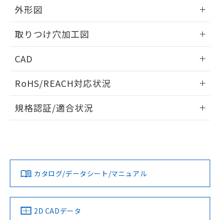
の共同利用に関して"
の「1.共同利
外形図
※本証明書は発行日時点で非含有を証明す
用者の範囲」に記載されている法人を
るもので、過去に遡って非含有を証明する
指します。
情報更新：2026/05/21
ものではありません。
取りつけ穴加工図
また、RoHS指令のフタル酸エステル類４
物質の対応では、対応完了までの期間は出
情報更新：2026/05/21
CAD
荷製品に未対応品が混在することから備考
欄に対応日を記載しておりました。
ログイン/会員登録いただくと、CADデータをダウンロー
既に当社にて対応品への在庫切替を完了
RoHS/REACH対応状況
ドすることができます。
していることから、特段のことがない限
情報更新：2026/7/29
り、2022年1月12日より割愛しておりま
規格認証/適合状況
す。
ログイン/会員登録
EU RoHS
注意事項・凡例
A22NN-BNA-NGA-P102-NNについての規格認証/適合状況に
ついては、「カスタマーサポートセンタ お客様相談室」また
は貴社担当オムロン営業員または販売店にお問い合わせくだ
対応状況
対応予定月
※1
※2
さい。
ダウンロードデータをご利用いただく前に、以下を必ずお読
みください。
カタログ/データシート/マニュアル
対応済み
ソフトウェアの使用条件
お問い合わせ
中国 RoHS
注意事項・凡例
2D CADデータ