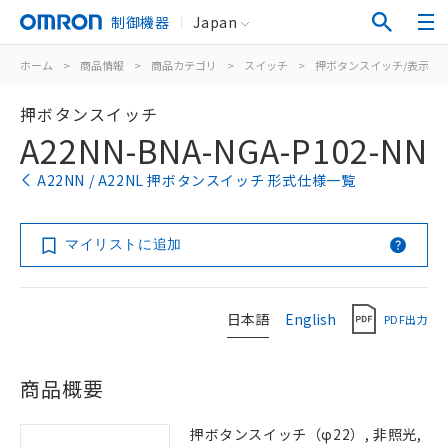
制御機器
Japan
ホーム
>
商品情報
>
商品カテゴリ
>
スイッチ
>
押ボタンスイッチ/表示灯
押ボタンスイッチ
A22NN-BNA-NGA-P102-NN
A22NN / A22NL 押ボタンスイッチ 形式仕様一覧
マイリストに追加
日本語
English
PDF出力
商品概要
押ボタンスイッチ（φ22）, 非照光,