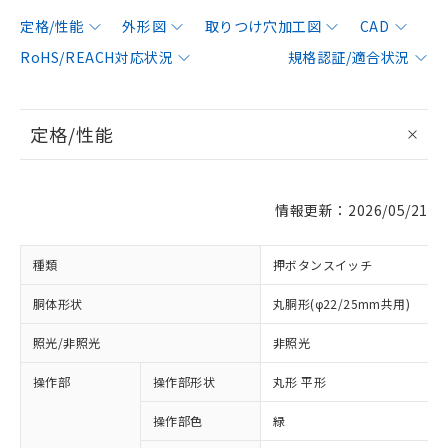
定格/性能
外形図
取りつけ穴加工図
CAD
RoHS/REACH対応状況
規格認証/適合状況
定格/性能
情報更新：2026/05/21
種類
押ボタンスイッチ
胴体形状
丸胴形(φ22/25mm共用)
照光/非照光
非照光
操作部
操作部形状
丸形 平形
操作部色
緑