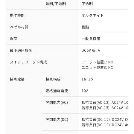
透明/不透明
不透明
動作機能
オルタネイト
ベゼル材質
樹脂
負荷
一般負荷用
最小適用負荷
DC5V 6mA
スイッチユニット構成
ユニット位置1: NO
ユニット位置3: NC
接点定格
接点構成
1a+1b
定格通電電流
10A
開閉能力(AC)
抵抗負荷(AC-12): AC24V 10A/A
誘導負荷(AC-15): AC24V 10A/AC
※1 対応状況
開閉能力(DC)
抵抗負荷(DC-12): DC24V 8A/DC
誘導負荷(DC-13): DC24V 4A/DC
対応済み：EU RoHS指令（10物質）の