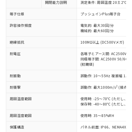
非含有に対応した製品が提供可能な商品で
開閉能力説明
測定条件: 周囲温度 20±2℃、
す。
端子仕様
プッシュインPlus端子台
対応予定：EU RoHS指令（10物質）の非含
ご利用条件
有に対応した製品に切り替える予定のある
許容操作頻度
電気的: 最大30回/分
商品です。
機械的: 最大60回/分
対応予定なし：EU RoHS指令（10物質）の
以下の条件をお読みいただき、同意のうえ
非含有に非対応の商品で、対応品を出す予
絶縁抵抗
100MΩ以上 (DC500Vメガ)
ご利用ください。
定はありません。
調査・確認中：EU RoHS指令（10物質）の
耐電圧
各端子とアース間: AC2500V 50/
本サービスは、当社制御機器事業取扱
※1 中国RoHS○×表
非含有の対応状況を調査中または確認中の
同極端子間: AC2500V 50/60Hz
商品の当社在庫状況および標準価格
商品です。
(初期値)
(税抜)を提供させていただくもので
「○」：最大均質材料含有率が中国RoHSの
非該当品：ライセンス料など無形物で、有
す。
基準値以下であることを示します。
耐振動
誤動作: 10～55Hz 複振幅 1.
害物質有無と関係のない商品です。
当社制御機器事業取扱商品の中には、
「×」：最大均質材料含有率が中国RoHSの
仕入先様の事情により、非含有部品として
本サービスの対象外となる商品もある
2
耐衝撃
誤動作: 最大1000m/s
(接点開
基準値を超えていることを示します。
いたものが、含有品と判明した場合などや
当社は、これら貴社製品のうち、外国
ことをご了承ください。
「－」：未確認です。当社販売部門へお問
むを得ず変更することがあります。
為替および外国貿易法に定める商品
在庫状況および標準価格照会結果は、
周囲温度範囲
使用時: -25～70℃ (ただし
い合わせください。
（以下｢規制貨物等」という）を輸出
記載している更新日時点での社内デー
保存時: -40～80℃ (ただし
*EU RoHS指令（10物質）：
または国外への提供する場合は、日本
記
タに基づき作成されるものであり、閲
説明
鉛(Pb) 1000ppm以下、 水銀(Hg) 1000ppm以下、 カド
*中国RoHS10物質の基準値 (GB/T26572)：
国政府の輸出許可(または役務取引許
周囲湿度範囲
使用時: 35～85%RH
号
覧された時点での実際の在庫および標
ミウム(Cd) 100ppm以下、
Pb(鉛) :1000ppm、 Hg(水銀) : 1000ppm、 Cd(カドミウ
可)を取得するなどの必要な手続きを
六価クロム(Cr(Ⅵ)) 1000ppm以下、ポリ臭化ビフェニル
ム) : 100ppm、
準価格とは異なる場合があることをご
類(PBB) 1000ppm以下、ポリ臭化ジフェニルエーテル類
Cr(Ⅵ)(六価クロム) : 1000ppm、 PBBs(ポリ臭化ビフェ
保護構造
とります。
パネル前面: IP66、NEMA4X, N
了承ください。
(PBDE) 1000ppm以下、フタル酸ビス(2-エチルヘキシ
○
一定数以上の在庫あり
ニル類) : 1000ppm、 PBDEs(ポリ臭化ジフェニルエーテ