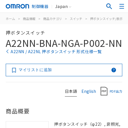
制御機器
Japan
ホーム
>
商品情報
>
商品カテゴリ
>
スイッチ
>
押ボタンスイッチ/表示灯
押ボタンスイッチ
A22NN-BNA-NGA-P002-NN
A22NN / A22NL 押ボタンスイッチ 形式仕様一覧
マイリストに追加
日本語
English
PDF出力
商品概要
押ボタンスイッチ（φ22）, 非照光,