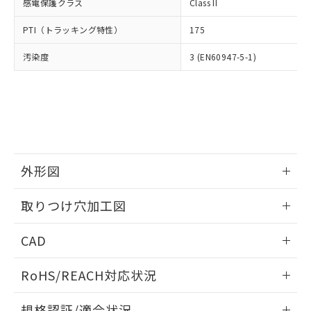
いては、お客様のお取引先、ま
図的な使用がないことを確認しています。
感電保護クラス
Class II
点は「
販売ネットワーク
」をご確認
※2 環境保護使用期限
使用いたしません。
たはお客様担当のオムロン制御
ください。
当社は、貴社製品を第三者に販売する
PTI（トラッキング特性）
175
機器販売店・当社販売員にご確
在庫状況および標準価格結果を当社の
※2 対応予定月
「ｅ」：有害物質（10物質）のすべてが基
場合は、上記1、2および3の内容を当
認ください)
事前の承諾なく第三者に漏洩または開
準値以下であることを示します。
汚染度
3 (EN60947-5-1)
該第三者に通知します。また当社は、
示しないようお願いします。
部品在庫の切り替え状況などにより、予定
「10」：通常の使用状況下において有害物
販売先および販売に係わる関係者が違
マイパーツ機能（部品リスト作成サー
空
受注生産機種、また在庫状況の
月が前後することがあります。
質が外部に漏えいし、環境に深刻な影響を
法に輸出するおそれがある場合は、取
ビス）をご利用いただくには、I-Web
白
情報を公開していない機種
及ぼさない年数を意味します。
り引きをいたしません。
メンバーズにご登録されている必要が
「－」：未確認です。当社販売部門へお問
あります。
い合わせください。
お客様が当ウェブサイト上で当社にご
※3 非含有証明書ダウンロード
登録された部品リストについて、当社
および当社の共同利用者が、当社の製
外形図
下記の非含有証明書をダウンロードするこ
品・サービスに関するお客様との取
とができます。
合意する
キャンセル
引・商談に必要な範囲で利用すること
情報更新：2026/05/21
取りつけ穴加工図
をご了承ください。
EU RoHS指令（10物質）の非含有証明書
※当社の共同利用者とは、
"個人情報
情報更新：2026/05/21
51物質の非含有証明書（当社基準）
の共同利用に関して"
の「1.共同利
CAD
※本証明書は発行日時点で非含有を証明す
用者の範囲」に記載されている法人を
るもので、過去に遡って非含有を証明する
ログイン/会員登録いただくと、CADデータをダウンロー
指します。
RoHS/REACH対応状況
ものではありません。
ドすることができます。
また、RoHS指令のフタル酸エステル類４
情報更新：2026/7/29
物質の対応では、対応完了までの期間は出
規格認証/適合状況