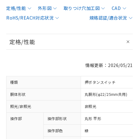
定格/性能
外形図
取りつけ穴加工図
CAD
RoHS/REACH対応状況
規格認証/適合状況
定格/性能
情報更新：2026/05/21
種類
押ボタンスイッチ
胴体形状
丸胴形(φ22/25mm共用)
照光/非照光
非照光
操作部
操作部形状
丸形 平形
操作部色
緑