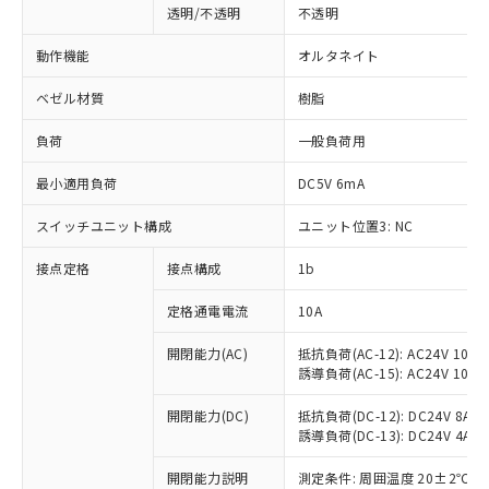
透明/不透明
不透明
動作機能
オルタネイト
ベゼル材質
樹脂
負荷
一般負荷用
最小適用負荷
DC5V 6mA
スイッチユニット構成
ユニット位置3: NC
接点定格
接点構成
1b
※1 対応状況
定格通電電流
10A
対応済み：EU RoHS指令（10物質）の
開閉能力(AC)
抵抗負荷(AC-12): AC24V 10A/A
誘導負荷(AC-15): AC24V 10A/AC
非含有に対応した製品が提供可能な商品で
す。
開閉能力(DC)
抵抗負荷(DC-12): DC24V 8A/DC
対応予定：EU RoHS指令（10物質）の非含
誘導負荷(DC-13): DC24V 4A/DC
ご利用条件
有に対応した製品に切り替える予定のある
商品です。
開閉能力説明
測定条件: 周囲温度 20±2℃、