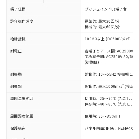
対応予定なし：EU RoHS指令（10物質）の
以下の条件をお読みいただき、同意のうえ
非含有に非対応の商品で、対応品を出す予
端子仕様
プッシュインPlus端子台
ご利用ください。
定はありません。
調査・確認中：EU RoHS指令（10物質）の
許容操作頻度
電気的: 最大30回/分
本サービスは、当社制御機器事業取扱
※1 中国RoHS○×表
非含有の対応状況を調査中または確認中の
機械的: 最大60回/分
商品の当社在庫状況および標準価格
商品です。
(税抜)を提供させていただくもので
「○」：最大均質材料含有率が中国RoHSの
絶縁抵抗
100MΩ以上 (DC500Vメガ)
非該当品：ライセンス料など無形物で、有
す。
基準値以下であることを示します。
害物質有無と関係のない商品です。
当社制御機器事業取扱商品の中には、
耐電圧
各端子とアース間: AC2500V 50/
「×」：最大均質材料含有率が中国RoHSの
仕入先様の事情により、非含有部品として
本サービスの対象外となる商品もある
同極端子間: AC2500V 50/60Hz
基準値を超えていることを示します。
いたものが、含有品と判明した場合などや
当社は、これら貴社製品のうち、外国
(初期値)
ことをご了承ください。
「－」：未確認です。当社販売部門へお問
むを得ず変更することがあります。
為替および外国貿易法に定める商品
在庫状況および標準価格照会結果は、
い合わせください。
（以下｢規制貨物等」という）を輸出
耐振動
誤動作: 10～55Hz 複振幅 1.
記載している更新日時点での社内デー
*EU RoHS指令（10物質）：
または国外への提供する場合は、日本
記
タに基づき作成されるものであり、閲
説明
鉛(Pb) 1000ppm以下、 水銀(Hg) 1000ppm以下、 カド
*中国RoHS10物質の基準値 (GB/T26572)：
2
耐衝撃
誤動作: 最大1000m/s
(接点開
国政府の輸出許可(または役務取引許
号
覧された時点での実際の在庫および標
ミウム(Cd) 100ppm以下、
Pb(鉛) :1000ppm、 Hg(水銀) : 1000ppm、 Cd(カドミウ
可)を取得するなどの必要な手続きを
六価クロム(Cr(Ⅵ)) 1000ppm以下、ポリ臭化ビフェニル
ム) : 100ppm、
準価格とは異なる場合があることをご
類(PBB) 1000ppm以下、ポリ臭化ジフェニルエーテル類
周囲温度範囲
使用時: -25～70℃ (ただし
Cr(Ⅵ)(六価クロム) : 1000ppm、 PBBs(ポリ臭化ビフェ
とります。
了承ください。
(PBDE) 1000ppm以下、フタル酸ビス(2-エチルヘキシ
○
一定数以上の在庫あり
ニル類) : 1000ppm、 PBDEs(ポリ臭化ジフェニルエーテ
保存時: -40～80℃ (ただし
当社は規制貨物を破棄する場合は、完
ル) (DEHP)(別名：DOP) 1000ppm以下、フタル酸ブチ
正式な納期状況および標準価格はお客
ル類) : 1000ppm、
ルベンジル（BBP） 1000ppm以下、フタル酸ジブチル
全に破砕するなど、違法に輸出されな
DBP(フタル酸ジブチル) : 1000ppm、 DIBP(フタル酸ジ
様のお取引先、またはお客様担当のオ
周囲湿度範囲
使用時: 35～85%RH
（DBP） 1000ppm以下、フタル酸ジイソブチル
イソブチル) : 1000ppm、 BBP(フタル酸ブチルベンジ
△
一定数には満たないが在庫あり
いよう必要な手段を講じます。
ムロン制御機器販売店・当社販売員に
(DIBP) 1000ppm以下
ル) : 1000ppm、
当社は貴社製品を、核兵器、ミサイ
但し、RoHS指令で産業用監視および制御機器に対する
DEHP(フタル酸ビス(2-エチルヘキシル)) : 1000ppm
ご相談ください。
保護構造
パネル前面: IP66、NEMA4X, N
適用除外項目は除く。
ル、化学兵器、生物兵器またはその他
－
在庫なし(最新の在庫状況につ
オムロン制御機器販売店や当社販売拠
フタル酸エステル類の４物質については閾値を超える意
武器並びにこれらの製造装置等に一切