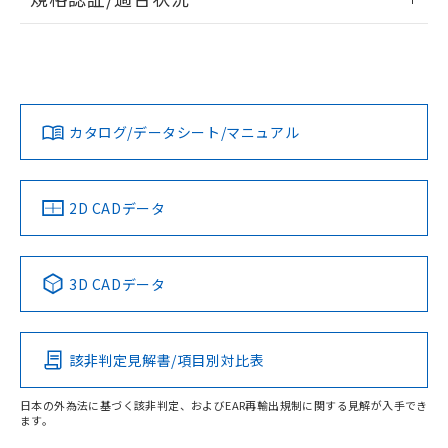
荷製品に未対応品が混在することから備考
ログイン/会員登録
EU RoHS
注意事項・凡例
欄に対応日を記載しておりました。
A22NN-BNA-NGA-P002-NNについての規格認証/適合状況に
既に当社にて対応品への在庫切替を完了
ついては、「カスタマーサポートセンタ お客様相談室」また
していることから、特段のことがない限
は貴社担当オムロン営業員または販売店にお問い合わせくだ
対応状況
対応予定月
※1
※2
り、2022年1月12日より割愛しておりま
さい。
ダウンロードデータをご利用いただく前に、以下を必ずお読
す。
みください。
カタログ/データシート/マニュアル
対応済み
ソフトウェアの使用条件
お問い合わせ
中国 RoHS
注意事項・凡例
2D CADデータ
中国 RoHS表
※1 ※2
3D CADデータ
Pb
Hg
Cd
Cr(VI)
該非判定見解書/項目別対比表
O
O
O
O
日本の外為法に基づく該非判定、およびEAR再輸出規制に関する見解が入手でき
ます。
"対応済み"や非含有の記載がされた商品であっても、流通