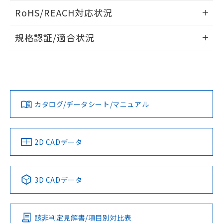
また、RoHS指令のフタル酸エステル類４
ログイン/会員登録いただくと、CADデータをダウンロー
RoHS/REACH対応状況
物質の対応では、対応完了までの期間は出
ドすることができます。
荷製品に未対応品が混在することから備考
情報更新：2026/7/29
欄に対応日を記載しておりました。
規格認証/適合状況
既に当社にて対応品への在庫切替を完了
ログイン/会員登録
EU RoHS
注意事項・凡例
していることから、特段のことがない限
UL認証
CSA認証
CEマーキング
り、2022年1月12日より割愛しておりま
す。
Yes
Yes
Yes
対応状況
対応予定月
※1
※2
ダウンロードデータをご利用いただく前に、以下を必ずお読
みください。
カタログ/データシート/マニュアル
対応済み
ソフトウェアの使用条件
LR型式承認
DNV型式承認
BV型式承認
KR型式承
（イギリス
（ノルウェー
（フランス
（韓国
船舶規格）
船舶規格）
船舶規格）
船舶規格
中国 RoHS
注意事項・凡例
2D CADデータ
No
No
No
No
中国 RoHS表
※1 ※2
3D CADデータ
この製品の規格認証/適合状況ページへ
Pb
Hg
Cd
Cr(VI)
その他の認証はこちらのページからご検索ください
該非判定見解書/項目別対比表
O
O
O
O