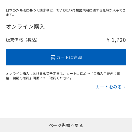
日本の外為法に基づく該非判定、およびEAR再輸出規制に関する見解が入手でき
ます。
"対応済み"や非含有の記載がされた商品であっても、流通
在庫等で未対応品が混在する可能性があります。
オンライン購入
非含有品が必要な際は、弊社営業部門もしくは販売店へお
問い合わせください。
¥ 1,720
販売価格（税込）
この製品のRoHS/REACH対応状況ページへ
カートに追加
オンライン購入における出荷予定日は、カートに追加～「ご購入手続き：価
格・納期の確認」画面にてご確認ください。
カートをみる
ページ先頭へ戻る