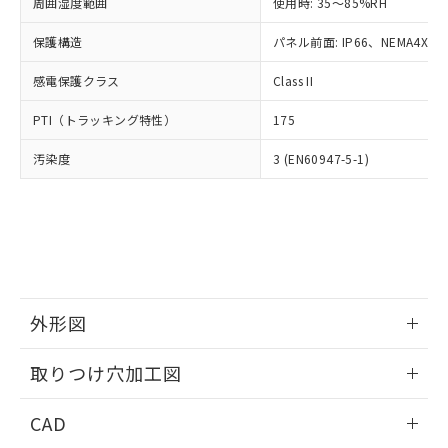
ご相談ください。
周囲湿度範囲
使用時: 35～85%RH
適用除外項目は除く。
ル、化学兵器、生物兵器またはその他
－
在庫なし(最新の在庫状況につ
オムロン制御機器販売店や当社販売拠
フタル酸エステル類の４物質については閾値を超える意
武器並びにこれらの製造装置等に一切
いては、お客様のお取引先、ま
図的な使用がないことを確認しています。
保護構造
パネル前面: IP66、NEMA4X, N
点は「
販売ネットワーク
」をご確認
※2 環境保護使用期限
使用いたしません。
たはお客様担当のオムロン制御
ください。
当社は、貴社製品を第三者に販売する
感電保護クラス
Class II
機器販売店・当社販売員にご確
在庫状況および標準価格結果を当社の
※2 対応予定月
「ｅ」：有害物質（10物質）のすべてが基
場合は、上記1、2および3の内容を当
認ください)
事前の承諾なく第三者に漏洩または開
準値以下であることを示します。
PTI（トラッキング特性）
175
該第三者に通知します。また当社は、
示しないようお願いします。
部品在庫の切り替え状況などにより、予定
「10」：通常の使用状況下において有害物
販売先および販売に係わる関係者が違
マイパーツ機能（部品リスト作成サー
空
受注生産機種、また在庫状況の
汚染度
3 (EN60947-5-1)
月が前後することがあります。
質が外部に漏えいし、環境に深刻な影響を
法に輸出するおそれがある場合は、取
ビス）をご利用いただくには、I-Web
白
情報を公開していない機種
及ぼさない年数を意味します。
り引きをいたしません。
メンバーズにご登録されている必要が
「－」：未確認です。当社販売部門へお問
あります。
い合わせください。
お客様が当ウェブサイト上で当社にご
※3 非含有証明書ダウンロード
登録された部品リストについて、当社
および当社の共同利用者が、当社の製
下記の非含有証明書をダウンロードするこ
品・サービスに関するお客様との取
とができます。
合意する
キャンセル
引・商談に必要な範囲で利用すること
外形図
をご了承ください。
EU RoHS指令（10物質）の非含有証明書
※当社の共同利用者とは、
情報更新：2026/05/21
"個人情報
取りつけ穴加工図
51物質の非含有証明書（当社基準）
の共同利用に関して"
の「1.共同利
※本証明書は発行日時点で非含有を証明す
用者の範囲」に記載されている法人を
情報更新：2026/05/21
るもので、過去に遡って非含有を証明する
CAD
指します。
ものではありません。