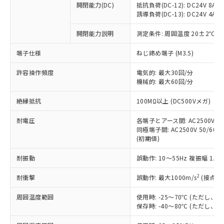
開閉能力(DC)
抵抗負荷(DC-12): DC24V 8A/DC
商品です。
誘導負荷(DC-13): DC24V 4A/DC
対応予定なし：EU RoHS指令（10物質）の
以下の条件をお読みいただき、同意のうえ
非含有に非対応の商品で、対応品を出す予
開閉能力説明
測定条件: 周囲温度 20±2℃、
ご利用ください。
定はありません。
調査・確認中：EU RoHS指令（10物質）の
端子仕様
ねじ締め端子 (M3.5)
本サービスは、当社制御機器事業取扱
※1 中国RoHS○×表
非含有の対応状況を調査中または確認中の
商品の当社在庫状況および標準価格
許容操作頻度
商品です。
電気的: 最大30回/分
(税抜)を提供させていただくもので
「○」：最大均質材料含有率が中国RoHSの
機械的: 最大60回/分
非該当品：ライセンス料など無形物で、有
す。
基準値以下であることを示します。
害物質有無と関係のない商品です。
当社制御機器事業取扱商品の中には、
絶縁抵抗
100MΩ以上 (DC500Vメガ)
「×」：最大均質材料含有率が中国RoHSの
仕入先様の事情により、非含有部品として
本サービスの対象外となる商品もある
基準値を超えていることを示します。
いたものが、含有品と判明した場合などや
当社は、これら貴社製品のうち、外国
ことをご了承ください。
耐電圧
各端子とアース間: AC2500V 50/
「－」：未確認です。当社販売部門へお問
むを得ず変更することがあります。
為替および外国貿易法に定める商品
同極端子間: AC2500V 50/60Hz
在庫状況および標準価格照会結果は、
い合わせください。
（以下｢規制貨物等」という）を輸出
(初期値)
記載している更新日時点での社内デー
*EU RoHS指令（10物質）：
または国外への提供する場合は、日本
記
タに基づき作成されるものであり、閲
説明
鉛(Pb) 1000ppm以下、 水銀(Hg) 1000ppm以下、 カド
*中国RoHS10物質の基準値 (GB/T26572)：
耐振動
誤動作: 10～55Hz 複振幅 1.
国政府の輸出許可(または役務取引許
号
覧された時点での実際の在庫および標
ミウム(Cd) 100ppm以下、
Pb(鉛) :1000ppm、 Hg(水銀) : 1000ppm、 Cd(カドミウ
可)を取得するなどの必要な手続きを
六価クロム(Cr(Ⅵ)) 1000ppm以下、ポリ臭化ビフェニル
ム) : 100ppm、
準価格とは異なる場合があることをご
類(PBB) 1000ppm以下、ポリ臭化ジフェニルエーテル類
2
耐衝撃
誤動作: 最大1000m/s
(接点開
Cr(Ⅵ)(六価クロム) : 1000ppm、 PBBs(ポリ臭化ビフェ
とります。
了承ください。
(PBDE) 1000ppm以下、フタル酸ビス(2-エチルヘキシ
○
一定数以上の在庫あり
ニル類) : 1000ppm、 PBDEs(ポリ臭化ジフェニルエーテ
当社は規制貨物を破棄する場合は、完
ル) (DEHP)(別名：DOP) 1000ppm以下、フタル酸ブチ
正式な納期状況および標準価格はお客
ル類) : 1000ppm、
周囲温度範囲
使用時: -25～70℃ (ただし
ルベンジル（BBP） 1000ppm以下、フタル酸ジブチル
全に破砕するなど、違法に輸出されな
DBP(フタル酸ジブチル) : 1000ppm、 DIBP(フタル酸ジ
様のお取引先、またはお客様担当のオ
保存時: -40～80℃ (ただし
（DBP） 1000ppm以下、フタル酸ジイソブチル
イソブチル) : 1000ppm、 BBP(フタル酸ブチルベンジ
△
一定数には満たないが在庫あり
いよう必要な手段を講じます。
ムロン制御機器販売店・当社販売員に
(DIBP) 1000ppm以下
ル) : 1000ppm、
当社は貴社製品を、核兵器、ミサイ
但し、RoHS指令で産業用監視および制御機器に対する
DEHP(フタル酸ビス(2-エチルヘキシル)) : 1000ppm