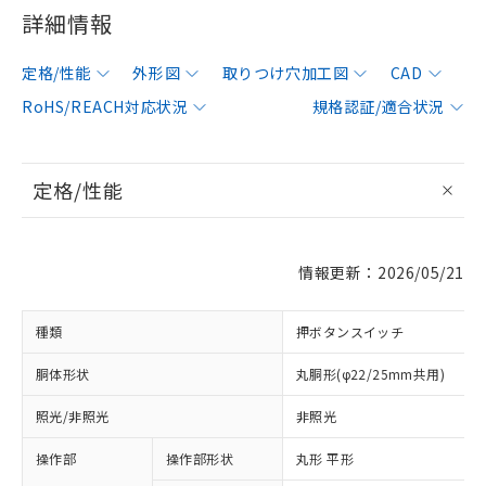
詳細情報
定格/性能
外形図
取りつけ穴加工図
CAD
RoHS/REACH対応状況
規格認証/適合状況
定格/性能
情報更新：2026/05/21
種類
押ボタンスイッチ
胴体形状
丸胴形(φ22/25mm共用)
照光/非照光
非照光
操作部
操作部形状
丸形 平形