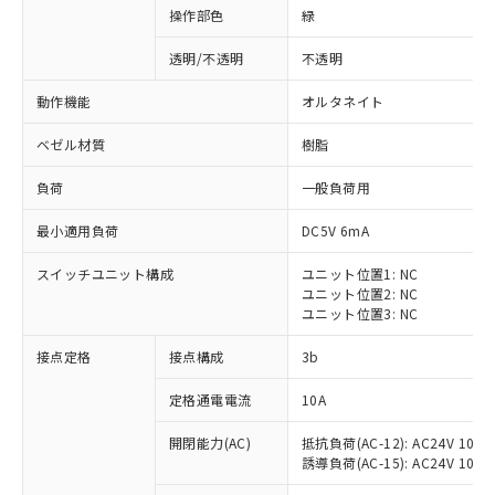
操作部色
緑
透明/不透明
不透明
動作機能
オルタネイト
ベゼル材質
樹脂
負荷
一般負荷用
最小適用負荷
DC5V 6mA
スイッチユニット構成
ユニット位置1: NC
ユニット位置2: NC
ユニット位置3: NC
※1 対応状況
接点定格
接点構成
3b
対応済み：EU RoHS指令（10物質）の
定格通電電流
10A
非含有に対応した製品が提供可能な商品で
開閉能力(AC)
抵抗負荷(AC-12): AC24V 10A/A
す。
誘導負荷(AC-15): AC24V 10A/AC
対応予定：EU RoHS指令（10物質）の非含
ご利用条件
有に対応した製品に切り替える予定のある