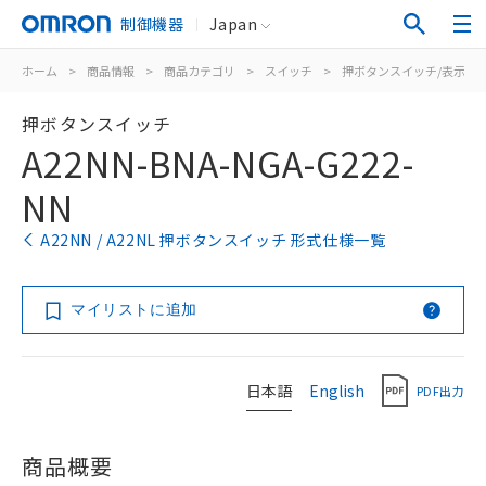
制御機器
Japan
ホーム
>
商品情報
>
商品カテゴリ
>
スイッチ
>
押ボタンスイッチ/表示灯
押ボタンスイッチ
A22NN-BNA-NGA-G222-
NN
A22NN / A22NL 押ボタンスイッチ 形式仕様一覧
マイリストに追加
日本語
English
PDF出力
商品概要