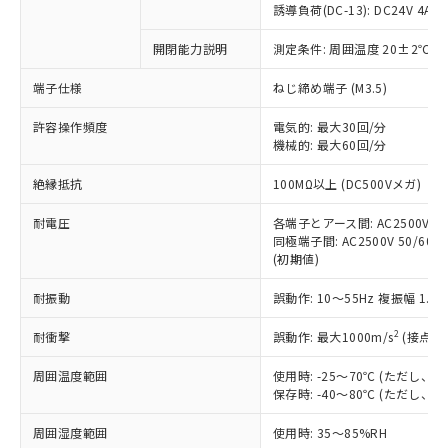
商品です。
誘導負荷(DC-13): DC24V 4A/DC
対応予定なし：EU RoHS指令（10物質）の
以下の条件をお読みいただき、同意のうえ
開閉能力説明
測定条件: 周囲温度 20±2℃、
非含有に非対応の商品で、対応品を出す予
ご利用ください。
定はありません。
端子仕様
ねじ締め端子 (M3.5)
調査・確認中：EU RoHS指令（10物質）の
本サービスは、当社制御機器事業取扱
※1 中国RoHS○×表
非含有の対応状況を調査中または確認中の
商品の当社在庫状況および標準価格
許容操作頻度
電気的: 最大30回/分
商品です。
機械的: 最大60回/分
(税抜)を提供させていただくもので
「○」：最大均質材料含有率が中国RoHSの
非該当品：ライセンス料など無形物で、有
す。
基準値以下であることを示します。
害物質有無と関係のない商品です。
絶縁抵抗
100MΩ以上 (DC500Vメガ)
当社制御機器事業取扱商品の中には、
「×」：最大均質材料含有率が中国RoHSの
仕入先様の事情により、非含有部品として
本サービスの対象外となる商品もある
基準値を超えていることを示します。
いたものが、含有品と判明した場合などや
耐電圧
各端子とアース間: AC2500V 50/
当社は、これら貴社製品のうち、外国
ことをご了承ください。
「－」：未確認です。当社販売部門へお問
むを得ず変更することがあります。
同極端子間: AC2500V 50/60Hz
為替および外国貿易法に定める商品
在庫状況および標準価格照会結果は、
い合わせください。
(初期値)
（以下｢規制貨物等」という）を輸出
記載している更新日時点での社内デー
*EU RoHS指令（10物質）：
または国外への提供する場合は、日本
記
タに基づき作成されるものであり、閲
説明
耐振動
誤動作: 10～55Hz 複振幅 1.
鉛(Pb) 1000ppm以下、 水銀(Hg) 1000ppm以下、 カド
*中国RoHS10物質の基準値 (GB/T26572)：
国政府の輸出許可(または役務取引許
号
覧された時点での実際の在庫および標
ミウム(Cd) 100ppm以下、
Pb(鉛) :1000ppm、 Hg(水銀) : 1000ppm、 Cd(カドミウ
可)を取得するなどの必要な手続きを
六価クロム(Cr(Ⅵ)) 1000ppm以下、ポリ臭化ビフェニル
ム) : 100ppm、
準価格とは異なる場合があることをご
2
耐衝撃
誤動作: 最大1000m/s
(接点開
類(PBB) 1000ppm以下、ポリ臭化ジフェニルエーテル類
Cr(Ⅵ)(六価クロム) : 1000ppm、 PBBs(ポリ臭化ビフェ
とります。
了承ください。
(PBDE) 1000ppm以下、フタル酸ビス(2-エチルヘキシ
○
一定数以上の在庫あり
ニル類) : 1000ppm、 PBDEs(ポリ臭化ジフェニルエーテ
当社は規制貨物を破棄する場合は、完
ル) (DEHP)(別名：DOP) 1000ppm以下、フタル酸ブチ
周囲温度範囲
使用時: -25～70℃ (ただし
正式な納期状況および標準価格はお客
ル類) : 1000ppm、
ルベンジル（BBP） 1000ppm以下、フタル酸ジブチル
全に破砕するなど、違法に輸出されな
DBP(フタル酸ジブチル) : 1000ppm、 DIBP(フタル酸ジ
保存時: -40～80℃ (ただし
様のお取引先、またはお客様担当のオ
（DBP） 1000ppm以下、フタル酸ジイソブチル
イソブチル) : 1000ppm、 BBP(フタル酸ブチルベンジ
△
一定数には満たないが在庫あり
いよう必要な手段を講じます。
ムロン制御機器販売店・当社販売員に
(DIBP) 1000ppm以下
ル) : 1000ppm、
周囲湿度範囲
使用時: 35～85%RH
当社は貴社製品を、核兵器、ミサイ
但し、RoHS指令で産業用監視および制御機器に対する
DEHP(フタル酸ビス(2-エチルヘキシル)) : 1000ppm
ご相談ください。