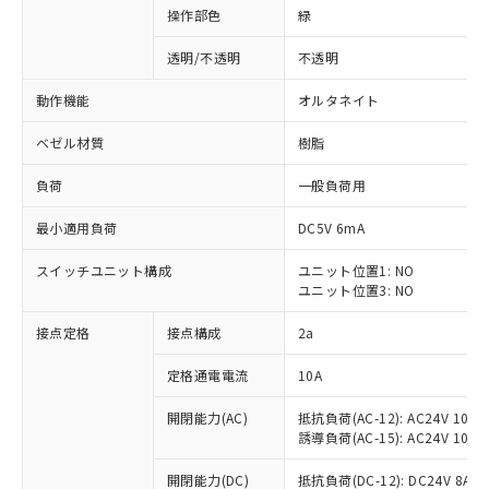
操作部色
緑
透明/不透明
不透明
動作機能
オルタネイト
ベゼル材質
樹脂
負荷
一般負荷用
最小適用負荷
DC5V 6mA
スイッチユニット構成
ユニット位置1: NO
ユニット位置3: NO
接点定格
接点構成
2a
※1 対応状況
定格通電電流
10A
対応済み：EU RoHS指令（10物質）の
非含有に対応した製品が提供可能な商品で
開閉能力(AC)
抵抗負荷(AC-12): AC24V 10A/A
す。
誘導負荷(AC-15): AC24V 10A/AC
対応予定：EU RoHS指令（10物質）の非含
ご利用条件
有に対応した製品に切り替える予定のある
開閉能力(DC)
抵抗負荷(DC-12): DC24V 8A/DC