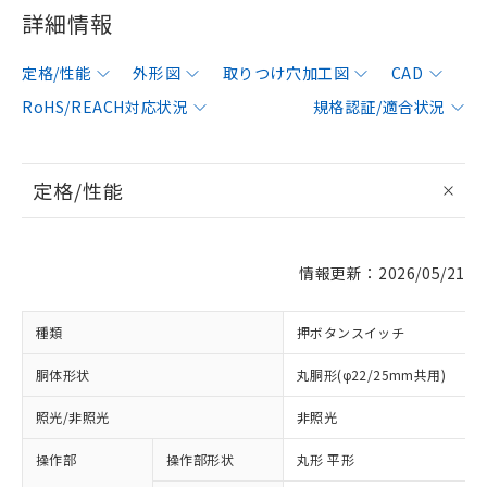
詳細情報
定格/性能
外形図
取りつけ穴加工図
CAD
RoHS/REACH対応状況
規格認証/適合状況
定格/性能
情報更新：2026/05/21
種類
押ボタンスイッチ
胴体形状
丸胴形(φ22/25mm共用)
照光/非照光
非照光
操作部
操作部形状
丸形 平形