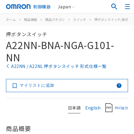
制御機器
Japan
ホーム
>
商品情報
>
商品カテゴリ
>
スイッチ
>
押ボタンスイッチ/表示灯
押ボタンスイッチ
A22NN-BNA-NGA-G101-
NN
A22NN / A22NL 押ボタンスイッチ 形式仕様一覧
マイリストに追加
日本語
English
PDF出力
商品概要