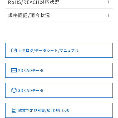
RoHS/REACH対応状況
ドすることができます。
物質の対応では、対応完了までの期間は出
荷製品に未対応品が混在することから備考
情報更新：2026/7/29
規格認証/適合状況
欄に対応日を記載しておりました。
既に当社にて対応品への在庫切替を完了
ログイン/会員登録
EU RoHS
注意事項・凡例
UL認証
していることから、特段のことがない限
CSA認証
CEマーキング
り、2022年1月12日より割愛しておりま
Yes
Yes
Yes
す。
対応状況
対応予定月
※1
※2
ダウンロードデータをご利用いただく前に、以下を必ずお読
みください。
カタログ/データシート/マニュアル
対応済み
ソフトウェアの使用条件
LR型式承認
DNV型式承認
BV型式承認
KR型式承
（イギリス
（ノルウェー
（フランス
（韓国
船舶規格）
船舶規格）
船舶規格）
船舶規格
中国 RoHS
注意事項・凡例
2D CADデータ
No
No
No
No
中国 RoHS表
※1 ※2
3D CADデータ
この製品の規格認証/適合状況ページへ
Pb
Hg
Cd
Cr(VI)
その他の認証はこちらのページからご検索ください
該非判定見解書/項目別対比表
O
O
O
O