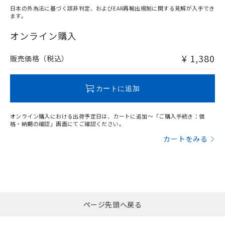
日本の外為法に基づく該非判定、およびEAR再輸出規制に関する見解が入手でき
ます。
"対応済み"や非含有の記載がされた商品であっても、流通
在庫等で未対応品が混在する可能性があります。
オンライン購入
非含有品が必要な際は、弊社営業部門もしくは販売店へお
問い合わせください。
¥ 1,380
販売価格（税込）
この製品のRoHS/REACH対応状況ページへ
カートに追加
オンライン購入における出荷予定日は、カートに追加～「ご購入手続き：価
格・納期の確認」画面にてご確認ください。
カートをみる
ページ先頭へ戻る