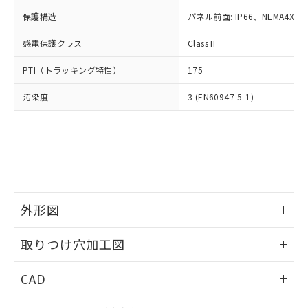
適用除外項目は除く。
ル、化学兵器、生物兵器またはその他
－
在庫なし(最新の在庫状況につ
オムロン制御機器販売店や当社販売拠
フタル酸エステル類の４物質については閾値を超える意
保護構造
パネル前面: IP66、NEMA4X, N
武器並びにこれらの製造装置等に一切
いては、お客様のお取引先、ま
図的な使用がないことを確認しています。
点は「
販売ネットワーク
」をご確認
※2 環境保護使用期限
使用いたしません。
たはお客様担当のオムロン制御
ください。
感電保護クラス
Class II
当社は、貴社製品を第三者に販売する
機器販売店・当社販売員にご確
在庫状況および標準価格結果を当社の
※2 対応予定月
「ｅ」：有害物質（10物質）のすべてが基
場合は、上記1、2および3の内容を当
認ください)
事前の承諾なく第三者に漏洩または開
PTI（トラッキング特性）
175
準値以下であることを示します。
該第三者に通知します。また当社は、
示しないようお願いします。
部品在庫の切り替え状況などにより、予定
「10」：通常の使用状況下において有害物
販売先および販売に係わる関係者が違
マイパーツ機能（部品リスト作成サー
汚染度
3 (EN60947-5-1)
空
受注生産機種、また在庫状況の
月が前後することがあります。
質が外部に漏えいし、環境に深刻な影響を
法に輸出するおそれがある場合は、取
ビス）をご利用いただくには、I-Web
白
情報を公開していない機種
及ぼさない年数を意味します。
り引きをいたしません。
メンバーズにご登録されている必要が
「－」：未確認です。当社販売部門へお問
あります。
い合わせください。
お客様が当ウェブサイト上で当社にご
※3 非含有証明書ダウンロード
登録された部品リストについて、当社
および当社の共同利用者が、当社の製
下記の非含有証明書をダウンロードするこ
品・サービスに関するお客様との取
とができます。
外形図
合意する
キャンセル
引・商談に必要な範囲で利用すること
をご了承ください。
情報更新：2026/05/21
EU RoHS指令（10物質）の非含有証明書
※当社の共同利用者とは、
"個人情報
取りつけ穴加工図
51物質の非含有証明書（当社基準）
の共同利用に関して"
の「1.共同利
※本証明書は発行日時点で非含有を証明す
情報更新：2026/05/21
用者の範囲」に記載されている法人を
CAD
るもので、過去に遡って非含有を証明する
指します。
ものではありません。
ログイン/会員登録いただくと、CADデータをダウンロー
また、RoHS指令のフタル酸エステル類４