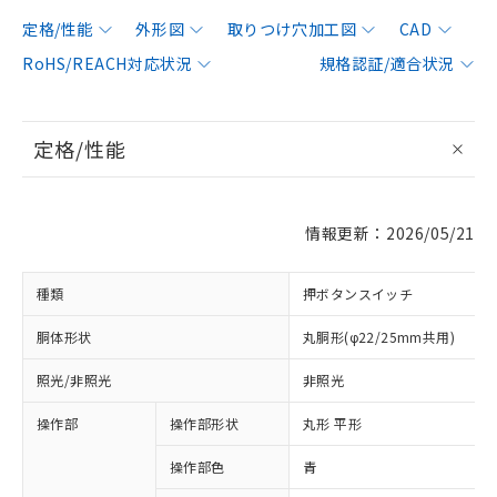
定格/性能
外形図
取りつけ穴加工図
CAD
RoHS/REACH対応状況
規格認証/適合状況
定格/性能
情報更新：2026/05/21
種類
押ボタンスイッチ
胴体形状
丸胴形(φ22/25mm共用)
照光/非照光
非照光
操作部
操作部形状
丸形 平形
操作部色
青