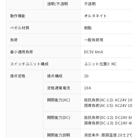
透明/不透明
不透明
動作機能
オルタネイト
ベゼル材質
樹脂
負荷
一般負荷用
最小適用負荷
DC5V 6mA
スイッチユニット構成
ユニット位置3: NC
接点定格
接点構成
1b
※1 対応状況
定格通電電流
10A
対応済み：EU RoHS指令（10物質）の
開閉能力(AC)
抵抗負荷(AC-12): AC24V 10A/A
誘導負荷(AC-15): AC24V 10A/AC
非含有に対応した製品が提供可能な商品で
す。
開閉能力(DC)
抵抗負荷(DC-12): DC24V 8A/DC
対応予定：EU RoHS指令（10物質）の非含
誘導負荷(DC-13): DC24V 4A/DC
ご利用条件
有に対応した製品に切り替える予定のある
商品です。
開閉能力説明
測定条件: 周囲温度 20±2℃、