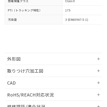
いては、お客様のお取引先、ま
図的な使用がないことを確認しています。
感電保護クラス
Class II
点は「
販売ネットワーク
」をご確認
※2 環境保護使用期限
使用いたしません。
たはお客様担当のオムロン制御
ください。
当社は、貴社製品を第三者に販売する
PTI（トラッキング特性）
175
機器販売店・当社販売員にご確
在庫状況および標準価格結果を当社の
※2 対応予定月
「ｅ」：有害物質（10物質）のすべてが基
場合は、上記1、2および3の内容を当
認ください)
事前の承諾なく第三者に漏洩または開
準値以下であることを示します。
汚染度
3 (EN60947-5-1)
該第三者に通知します。また当社は、
示しないようお願いします。
部品在庫の切り替え状況などにより、予定
「10」：通常の使用状況下において有害物
販売先および販売に係わる関係者が違
マイパーツ機能（部品リスト作成サー
空
受注生産機種、また在庫状況の
月が前後することがあります。
質が外部に漏えいし、環境に深刻な影響を
法に輸出するおそれがある場合は、取
ビス）をご利用いただくには、I-Web
白
情報を公開していない機種
及ぼさない年数を意味します。
り引きをいたしません。
メンバーズにご登録されている必要が
「－」：未確認です。当社販売部門へお問
あります。
い合わせください。
お客様が当ウェブサイト上で当社にご
※3 非含有証明書ダウンロード
登録された部品リストについて、当社
および当社の共同利用者が、当社の製
外形図
下記の非含有証明書をダウンロードするこ
品・サービスに関するお客様との取
とができます。
合意する
キャンセル
引・商談に必要な範囲で利用すること
情報更新：2026/05/21
取りつけ穴加工図
をご了承ください。
EU RoHS指令（10物質）の非含有証明書
※当社の共同利用者とは、
"個人情報
情報更新：2026/05/21
51物質の非含有証明書（当社基準）
の共同利用に関して"
の「1.共同利
CAD
※本証明書は発行日時点で非含有を証明す
用者の範囲」に記載されている法人を
るもので、過去に遡って非含有を証明する
ログイン/会員登録いただくと、CADデータをダウンロー
指します。
RoHS/REACH対応状況
ものではありません。
ドすることができます。
また、RoHS指令のフタル酸エステル類４
情報更新：2026/7/29
物質の対応では、対応完了までの期間は出
規格認証/適合状況