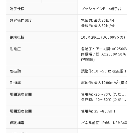
対応予定なし：EU RoHS指令（10物質）の
以下の条件をお読みいただき、同意のうえ
非含有に非対応の商品で、対応品を出す予
端子仕様
プッシュインPlus端子台
ご利用ください。
定はありません。
調査・確認中：EU RoHS指令（10物質）の
許容操作頻度
電気的: 最大30回/分
本サービスは、当社制御機器事業取扱
※1 中国RoHS○×表
非含有の対応状況を調査中または確認中の
機械的: 最大60回/分
商品の当社在庫状況および標準価格
商品です。
(税抜)を提供させていただくもので
「○」：最大均質材料含有率が中国RoHSの
絶縁抵抗
100MΩ以上 (DC500Vメガ)
非該当品：ライセンス料など無形物で、有
す。
基準値以下であることを示します。
害物質有無と関係のない商品です。
当社制御機器事業取扱商品の中には、
耐電圧
各端子とアース間: AC2500V 50/
「×」：最大均質材料含有率が中国RoHSの
仕入先様の事情により、非含有部品として
本サービスの対象外となる商品もある
同極端子間: AC2500V 50/60Hz
基準値を超えていることを示します。
いたものが、含有品と判明した場合などや
当社は、これら貴社製品のうち、外国
(初期値)
ことをご了承ください。
「－」：未確認です。当社販売部門へお問
むを得ず変更することがあります。
為替および外国貿易法に定める商品
在庫状況および標準価格照会結果は、
い合わせください。
（以下｢規制貨物等」という）を輸出
耐振動
誤動作: 10～55Hz 複振幅 1.
記載している更新日時点での社内デー
*EU RoHS指令（10物質）：
または国外への提供する場合は、日本
記
タに基づき作成されるものであり、閲
説明
鉛(Pb) 1000ppm以下、 水銀(Hg) 1000ppm以下、 カド
*中国RoHS10物質の基準値 (GB/T26572)：
2
耐衝撃
誤動作: 最大1000m/s
(接点開
国政府の輸出許可(または役務取引許
号
覧された時点での実際の在庫および標
ミウム(Cd) 100ppm以下、
Pb(鉛) :1000ppm、 Hg(水銀) : 1000ppm、 Cd(カドミウ
可)を取得するなどの必要な手続きを
六価クロム(Cr(Ⅵ)) 1000ppm以下、ポリ臭化ビフェニル
ム) : 100ppm、
準価格とは異なる場合があることをご
類(PBB) 1000ppm以下、ポリ臭化ジフェニルエーテル類
周囲温度範囲
使用時: -25～70℃ (ただし
Cr(Ⅵ)(六価クロム) : 1000ppm、 PBBs(ポリ臭化ビフェ
とります。
了承ください。
(PBDE) 1000ppm以下、フタル酸ビス(2-エチルヘキシ
○
一定数以上の在庫あり
ニル類) : 1000ppm、 PBDEs(ポリ臭化ジフェニルエーテ
保存時: -40～80℃ (ただし
当社は規制貨物を破棄する場合は、完
ル) (DEHP)(別名：DOP) 1000ppm以下、フタル酸ブチ
正式な納期状況および標準価格はお客
ル類) : 1000ppm、
ルベンジル（BBP） 1000ppm以下、フタル酸ジブチル
全に破砕するなど、違法に輸出されな
DBP(フタル酸ジブチル) : 1000ppm、 DIBP(フタル酸ジ
様のお取引先、またはお客様担当のオ
周囲湿度範囲
使用時: 35～85%RH
（DBP） 1000ppm以下、フタル酸ジイソブチル
イソブチル) : 1000ppm、 BBP(フタル酸ブチルベンジ
△
一定数には満たないが在庫あり
いよう必要な手段を講じます。
ムロン制御機器販売店・当社販売員に
(DIBP) 1000ppm以下
ル) : 1000ppm、
当社は貴社製品を、核兵器、ミサイ
但し、RoHS指令で産業用監視および制御機器に対する
DEHP(フタル酸ビス(2-エチルヘキシル)) : 1000ppm
ご相談ください。
保護構造
パネル前面: IP66、NEMA4X, N
適用除外項目は除く。
ル、化学兵器、生物兵器またはその他
－
在庫なし(最新の在庫状況につ
オムロン制御機器販売店や当社販売拠
フタル酸エステル類の４物質については閾値を超える意
武器並びにこれらの製造装置等に一切