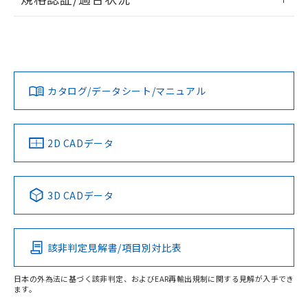
荷製品に未対応品が混在することから備考
ログイン/会員登録
EU RoHS
注意事項・凡例
欄に対応日を記載しておりました。
A22NN-BNA-NAA-P002-NNについての規格認証/適合状況に
既に当社にて対応品への在庫切替を完了
ついては、「カスタマーサポートセンタ お客様相談室」また
していることから、特段のことがない限
は貴社担当オムロン営業員または販売店にお問い合わせくだ
対応状況
対応予定月
※1
※2
り、2022年1月12日より割愛しておりま
さい。
ダウンロードデータをご利用いただく前に、以下を必ずお読
す。
みください。
カタログ/データシート/マニュアル
対応済み
ソフトウェアの使用条件
お問い合わせ
中国 RoHS
注意事項・凡例
2D CADデータ
中国 RoHS表
※1 ※2
3D CADデータ
Pb
Hg
Cd
Cr(VI)
該非判定見解書/項目別対比表
O
O
O
O
日本の外為法に基づく該非判定、およびEAR再輸出規制に関する見解が入手でき
ます。
"対応済み"や非含有の記載がされた商品であっても、流通