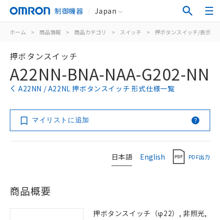
制御機器
Japan
ホーム
>
商品情報
>
商品カテゴリ
>
スイッチ
>
押ボタンスイッチ/表示灯
押ボタンスイッチ
A22NN-BNA-NAA-G202-NN
A22NN / A22NL 押ボタンスイッチ 形式仕様一覧
マイリストに追加
日本語
English
PDF出力
商品概要
押ボタンスイッチ（φ22）, 非照光,