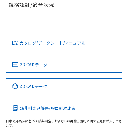
情報更新：2026/7/29
規格認証/適合状況
荷製品に未対応品が混在することから備考
欄に対応日を記載しておりました。
ログイン/会員登録
EU RoHS
注意事項・凡例
既に当社にて対応品への在庫切替を完了
UL認証
CSA認証
CEマーキング
していることから、特段のことがない限
Yes
Yes
Yes
り、2022年1月12日より割愛しておりま
対応状況
対応予定月
※1
※2
ダウンロードデータをご利用いただく前に、以下を必ずお読
す。
みください。
カタログ/データシート/マニュアル
対応済み
ソフトウェアの使用条件
LR型式承認
DNV型式承認
BV型式承認
KR型式承
（イギリス
（ノルウェー
（フランス
（韓国
船舶規格）
船舶規格）
船舶規格）
船舶規格
中国 RoHS
注意事項・凡例
2D CADデータ
No
No
No
No
中国 RoHS表
※1 ※2
3D CADデータ
この製品の規格認証/適合状況ページへ
Pb
Hg
Cd
Cr(VI)
その他の認証はこちらのページからご検索ください
該非判定見解書/項目別対比表
O
O
O
O
日本の外為法に基づく該非判定、およびEAR再輸出規制に関する見解が入手でき
ます。