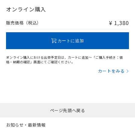
"対応済み"や非含有の記載がされた商品であっても、流通
在庫等で未対応品が混在する可能性があります。
オンライン購入
非含有品が必要な際は、弊社営業部門もしくは販売店へお
問い合わせください。
¥ 1,380
販売価格（税込）
この製品のRoHS/REACH対応状況ページへ
カートに追加
オンライン購入における出荷予定日は、カートに追加～「ご購入手続き：価
格・納期の確認」画面にてご確認ください。
カートをみる
ページ先頭へ戻る
お知らせ・最新情報