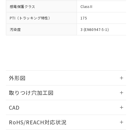
武器並びにこれらの製造装置等に一切
いては、お客様のお取引先、ま
図的な使用がないことを確認しています。
点は「
販売ネットワーク
」をご確認
感電保護クラス
Class II
※2 環境保護使用期限
使用いたしません。
たはお客様担当のオムロン制御
ください。
当社は、貴社製品を第三者に販売する
機器販売店・当社販売員にご確
在庫状況および標準価格結果を当社の
PTI（トラッキング特性）
175
※2 対応予定月
「ｅ」：有害物質（10物質）のすべてが基
場合は、上記1、2および3の内容を当
認ください)
事前の承諾なく第三者に漏洩または開
準値以下であることを示します。
該第三者に通知します。また当社は、
示しないようお願いします。
汚染度
3 (EN60947-5-1)
部品在庫の切り替え状況などにより、予定
「10」：通常の使用状況下において有害物
販売先および販売に係わる関係者が違
マイパーツ機能（部品リスト作成サー
空
受注生産機種、また在庫状況の
月が前後することがあります。
質が外部に漏えいし、環境に深刻な影響を
法に輸出するおそれがある場合は、取
ビス）をご利用いただくには、I-Web
白
情報を公開していない機種
及ぼさない年数を意味します。
り引きをいたしません。
メンバーズにご登録されている必要が
「－」：未確認です。当社販売部門へお問
あります。
い合わせください。
お客様が当ウェブサイト上で当社にご
※3 非含有証明書ダウンロード
登録された部品リストについて、当社
および当社の共同利用者が、当社の製
下記の非含有証明書をダウンロードするこ
外形図
品・サービスに関するお客様との取
とができます。
合意する
キャンセル
引・商談に必要な範囲で利用すること
情報更新：2026/05/21
をご了承ください。
取りつけ穴加工図
EU RoHS指令（10物質）の非含有証明書
※当社の共同利用者とは、
"個人情報
51物質の非含有証明書（当社基準）
情報更新：2026/05/21
の共同利用に関して"
の「1.共同利
CAD
※本証明書は発行日時点で非含有を証明す
用者の範囲」に記載されている法人を
るもので、過去に遡って非含有を証明する
指します。
ログイン/会員登録いただくと、CADデータをダウンロー
ものではありません。
RoHS/REACH対応状況
ドすることができます。
また、RoHS指令のフタル酸エステル類４
物質の対応では、対応完了までの期間は出