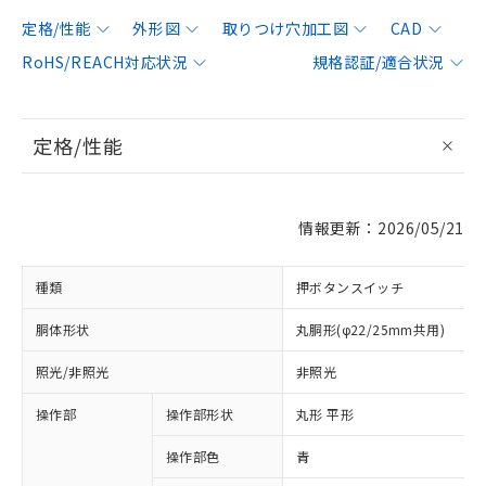
定格/性能
外形図
取りつけ穴加工図
CAD
RoHS/REACH対応状況
規格認証/適合状況
定格/性能
情報更新：2026/05/21
種類
押ボタンスイッチ
胴体形状
丸胴形(φ22/25mm共用)
照光/非照光
非照光
操作部
操作部形状
丸形 平形
操作部色
青