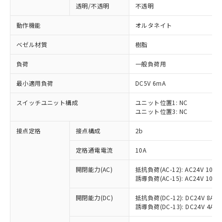
透明/不透明
不透明
動作機能
オルタネイト
ベゼル材質
樹脂
負荷
一般負荷用
最小適用負荷
DC5V 6mA
スイッチユニット構成
ユニット位置1: NC
ユニット位置3: NC
接点定格
接点構成
2b
※1 対応状況
定格通電電流
10A
対応済み：EU RoHS指令（10物質）の
開閉能力(AC)
抵抗負荷(AC-12): AC24V 10A/A
非含有に対応した製品が提供可能な商品で
誘導負荷(AC-15): AC24V 10A/AC
す。
対応予定：EU RoHS指令（10物質）の非含
開閉能力(DC)
抵抗負荷(DC-12): DC24V 8A/DC
ご利用条件
有に対応した製品に切り替える予定のある
誘導負荷(DC-13): DC24V 4A/DC
商品です。