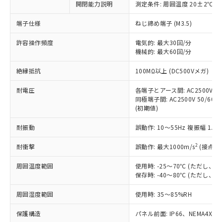
開閉能力説明
測定条件: 周囲温度 20±2℃、
対応予定なし：EU RoHS指令（10物質）の
以下の条件をお読みいただき、同意のうえ
非含有に非対応の商品で、対応品を出す予
ご利用ください。
端子仕様
ねじ締め端子 (M3.5)
定はありません。
調査・確認中：EU RoHS指令（10物質）の
本サービスは、当社制御機器事業取扱
許容操作頻度
電気的: 最大30回/分
※1 中国RoHS○×表
非含有の対応状況を調査中または確認中の
機械的: 最大60回/分
商品の当社在庫状況および標準価格
商品です。
(税抜)を提供させていただくもので
「○」：最大均質材料含有率が中国RoHSの
非該当品：ライセンス料など無形物で、有
絶縁抵抗
100MΩ以上 (DC500Vメガ)
す。
基準値以下であることを示します。
害物質有無と関係のない商品です。
当社制御機器事業取扱商品の中には、
「×」：最大均質材料含有率が中国RoHSの
仕入先様の事情により、非含有部品として
耐電圧
各端子とアース間: AC2500V 50/
本サービスの対象外となる商品もある
基準値を超えていることを示します。
いたものが、含有品と判明した場合などや
同極端子間: AC2500V 50/60Hz
当社は、これら貴社製品のうち、外国
ことをご了承ください。
「－」：未確認です。当社販売部門へお問
(初期値)
むを得ず変更することがあります。
為替および外国貿易法に定める商品
在庫状況および標準価格照会結果は、
い合わせください。
（以下｢規制貨物等」という）を輸出
記載している更新日時点での社内デー
耐振動
誤動作: 10～55Hz 複振幅 1.
*EU RoHS指令（10物質）：
または国外への提供する場合は、日本
記
タに基づき作成されるものであり、閲
説明
鉛(Pb) 1000ppm以下、 水銀(Hg) 1000ppm以下、 カド
*中国RoHS10物質の基準値 (GB/T26572)：
国政府の輸出許可(または役務取引許
号
覧された時点での実際の在庫および標
ミウム(Cd) 100ppm以下、
2
耐衝撃
誤動作: 最大1000m/s
(接点開
Pb(鉛) :1000ppm、 Hg(水銀) : 1000ppm、 Cd(カドミウ
可)を取得するなどの必要な手続きを
六価クロム(Cr(Ⅵ)) 1000ppm以下、ポリ臭化ビフェニル
ム) : 100ppm、
準価格とは異なる場合があることをご
類(PBB) 1000ppm以下、ポリ臭化ジフェニルエーテル類
Cr(Ⅵ)(六価クロム) : 1000ppm、 PBBs(ポリ臭化ビフェ
とります。
周囲温度範囲
使用時: -25～70℃ (ただし
了承ください。
(PBDE) 1000ppm以下、フタル酸ビス(2-エチルヘキシ
○
一定数以上の在庫あり
ニル類) : 1000ppm、 PBDEs(ポリ臭化ジフェニルエーテ
当社は規制貨物を破棄する場合は、完
保存時: -40～80℃ (ただし
ル) (DEHP)(別名：DOP) 1000ppm以下、フタル酸ブチ
正式な納期状況および標準価格はお客
ル類) : 1000ppm、
ルベンジル（BBP） 1000ppm以下、フタル酸ジブチル
全に破砕するなど、違法に輸出されな
DBP(フタル酸ジブチル) : 1000ppm、 DIBP(フタル酸ジ
様のお取引先、またはお客様担当のオ
（DBP） 1000ppm以下、フタル酸ジイソブチル
イソブチル) : 1000ppm、 BBP(フタル酸ブチルベンジ
△
一定数には満たないが在庫あり
周囲湿度範囲
使用時: 35～85%RH
いよう必要な手段を講じます。
ムロン制御機器販売店・当社販売員に
(DIBP) 1000ppm以下
ル) : 1000ppm、
当社は貴社製品を、核兵器、ミサイ
但し、RoHS指令で産業用監視および制御機器に対する
DEHP(フタル酸ビス(2-エチルヘキシル)) : 1000ppm
ご相談ください。
適用除外項目は除く。
保護構造
パネル前面: IP66、NEMA4X, N
ル、化学兵器、生物兵器またはその他
－
在庫なし(最新の在庫状況につ
オムロン制御機器販売店や当社販売拠
フタル酸エステル類の４物質については閾値を超える意