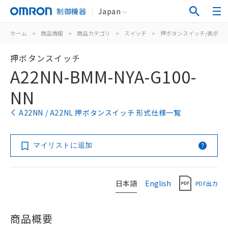
制御機器
Japan
ホーム
>
商品情報
>
商品カテゴリ
>
スイッチ
>
押ボタンスイッチ/表示灯
押ボタンスイッチ
A22NN-BMM-NYA-G100-
NN
A22NN / A22NL 押ボタンスイッチ 形式仕様一覧
マイリストに追加
日本語
English
PDF出力
商品概要