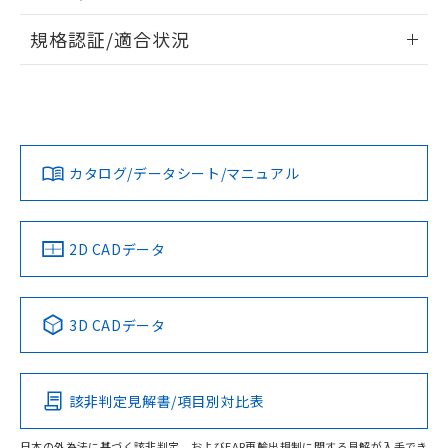
物質の対応では、対応完了までの期間は出
情報更新：2026/7/29
荷製品に未対応品が混在することから備考
規格認証/適合状況
欄に対応日を記載しておりました。
ログイン/会員登録
EU RoHS
注意事項・凡例
既に当社にて対応品への在庫切替を完了
UL認証
CSA認証
CEマーキング
していることから、特段のことがない限
り、2022年1月12日より割愛しておりま
Yes
Yes
Yes
対応状況
対応予定月
※1
※2
す。
ダウンロードデータをご利用いただく前に、以下を必ずお読
みください。
カタログ/データシート/マニュアル
対応済み
ソフトウェアの使用条件
LR型式承認
DNV型式承認
BV型式承認
KR型式承
（イギリス
（ノルウェー
（フランス
（韓国
船舶規格）
船舶規格）
船舶規格）
船舶規格
中国 RoHS
注意事項・凡例
2D CADデータ
No
No
No
No
中国 RoHS表
※1 ※2
3D CADデータ
この製品の規格認証/適合状況ページへ
Pb
Hg
Cd
Cr(VI)
その他の認証はこちらのページからご検索ください
該非判定見解書/項目別対比表
O
O
O
O
日本の外為法に基づく該非判定、およびEAR再輸出規制に関する見解が入手でき