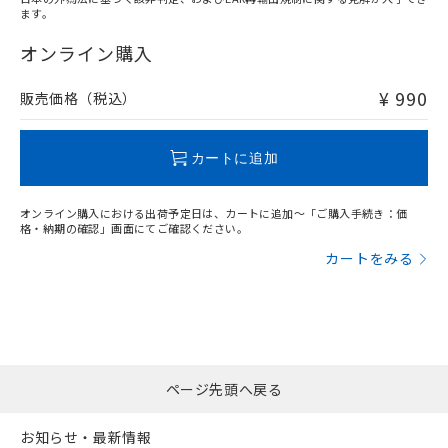
ます。
"対応済み"や非含有の記載がされた商品であっても、流通
在庫等で未対応品が混在する可能性があります。
オンライン購入
非含有品が必要な際は、弊社営業部門もしくは販売店へお
問い合わせください。
¥ 990
販売価格（税込）
この製品のRoHS/REACH対応状況ページへ
カートに追加
オンライン購入における出荷予定日は、カートに追加～「ご購入手続き：価
格・納期の確認」画面にてご確認ください。
カートをみる
ページ先頭へ戻る
お知らせ・最新情報