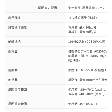
商品です。
対応予定なし：EU RoHS指令（10物質）の
開閉能力説明
測定条件: 周囲温度 20±2℃、
以下の条件をお読みいただき、同意のうえ
非含有に非対応の商品で、対応品を出す予
ご利用ください。
定はありません。
端子仕様
ねじ締め端子 (M3.5)
調査・確認中：EU RoHS指令（10物質）の
本サービスは、当社制御機器事業取扱
※1 中国RoHS○×表
非含有の対応状況を調査中または確認中の
許容操作頻度
電気的: 最大30回/分
商品の当社在庫状況および標準価格
商品です。
機械的: 最大60回/分
(税抜)を提供させていただくもので
「○」：最大均質材料含有率が中国RoHSの
非該当品：ライセンス料など無形物で、有
す。
絶縁抵抗
基準値以下であることを示します。
100MΩ以上 (DC500Vメガ)
害物質有無と関係のない商品です。
当社制御機器事業取扱商品の中には、
「×」：最大均質材料含有率が中国RoHSの
仕入先様の事情により、非含有部品として
本サービスの対象外となる商品もある
耐電圧
各端子とアース間: AC2500V 50/
基準値を超えていることを示します。
いたものが、含有品と判明した場合などや
当社は、これら貴社製品のうち、外国
ことをご了承ください。
同極端子間: AC2500V 50/60Hz
「－」：未確認です。当社販売部門へお問
むを得ず変更することがあります。
為替および外国貿易法に定める商品
(初期値)
在庫状況および標準価格照会結果は、
い合わせください。
（以下｢規制貨物等」という）を輸出
記載している更新日時点での社内デー
*EU RoHS指令（10物質）：
または国外への提供する場合は、日本
耐振動
誤動作: 10～55Hz 複振幅 1.
記
タに基づき作成されるものであり、閲
説明
鉛(Pb) 1000ppm以下、 水銀(Hg) 1000ppm以下、 カド
*中国RoHS10物質の基準値 (GB/T26572)：
国政府の輸出許可(または役務取引許
号
覧された時点での実際の在庫および標
ミウム(Cd) 100ppm以下、
Pb(鉛) :1000ppm、 Hg(水銀) : 1000ppm、 Cd(カドミウ
2
耐衝撃
誤動作: 最大1000m/s
(接点開
可)を取得するなどの必要な手続きを
六価クロム(Cr(Ⅵ)) 1000ppm以下、ポリ臭化ビフェニル
ム) : 100ppm、
準価格とは異なる場合があることをご
類(PBB) 1000ppm以下、ポリ臭化ジフェニルエーテル類
Cr(Ⅵ)(六価クロム) : 1000ppm、 PBBs(ポリ臭化ビフェ
とります。
了承ください。
(PBDE) 1000ppm以下、フタル酸ビス(2-エチルヘキシ
○
一定数以上の在庫あり
ニル類) : 1000ppm、 PBDEs(ポリ臭化ジフェニルエーテ
周囲温度範囲
使用時: -25～70℃ (ただし
当社は規制貨物を破棄する場合は、完
ル) (DEHP)(別名：DOP) 1000ppm以下、フタル酸ブチ
正式な納期状況および標準価格はお客
ル類) : 1000ppm、
保存時: -40～80℃ (ただし
ルベンジル（BBP） 1000ppm以下、フタル酸ジブチル
全に破砕するなど、違法に輸出されな
DBP(フタル酸ジブチル) : 1000ppm、 DIBP(フタル酸ジ
様のお取引先、またはお客様担当のオ
（DBP） 1000ppm以下、フタル酸ジイソブチル
イソブチル) : 1000ppm、 BBP(フタル酸ブチルベンジ
△
一定数には満たないが在庫あり
いよう必要な手段を講じます。
ムロン制御機器販売店・当社販売員に
(DIBP) 1000ppm以下
ル) : 1000ppm、
周囲湿度範囲
使用時: 35～85%RH
当社は貴社製品を、核兵器、ミサイ
但し、RoHS指令で産業用監視および制御機器に対する
DEHP(フタル酸ビス(2-エチルヘキシル)) : 1000ppm
ご相談ください。
適用除外項目は除く。
ル、化学兵器、生物兵器またはその他