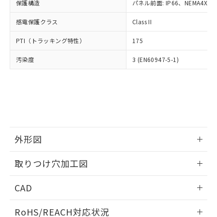
－
在庫なし(最新の在庫状況につ
オムロン制御機器販売店や当社販売拠
保護構造
パネル前面: IP66、NEMA4X, N
フタル酸エステル類の４物質については閾値を超える意
武器並びにこれらの製造装置等に一切
いては、お客様のお取引先、ま
図的な使用がないことを確認しています。
点は「
販売ネットワーク
」をご確認
※2 環境保護使用期限
使用いたしません。
たはお客様担当のオムロン制御
感電保護クラス
Class II
ください。
当社は、貴社製品を第三者に販売する
機器販売店・当社販売員にご確
在庫状況および標準価格結果を当社の
※2 対応予定月
「ｅ」：有害物質（10物質）のすべてが基
場合は、上記1、2および3の内容を当
PTI（トラッキング特性）
175
認ください)
事前の承諾なく第三者に漏洩または開
準値以下であることを示します。
該第三者に通知します。また当社は、
示しないようお願いします。
部品在庫の切り替え状況などにより、予定
「10」：通常の使用状況下において有害物
汚染度
3 (EN60947-5-1)
販売先および販売に係わる関係者が違
マイパーツ機能（部品リスト作成サー
空
受注生産機種、また在庫状況の
月が前後することがあります。
質が外部に漏えいし、環境に深刻な影響を
法に輸出するおそれがある場合は、取
ビス）をご利用いただくには、I-Web
白
情報を公開していない機種
及ぼさない年数を意味します。
り引きをいたしません。
メンバーズにご登録されている必要が
「－」：未確認です。当社販売部門へお問
あります。
い合わせください。
お客様が当ウェブサイト上で当社にご
※3 非含有証明書ダウンロード
登録された部品リストについて、当社
および当社の共同利用者が、当社の製
下記の非含有証明書をダウンロードするこ
品・サービスに関するお客様との取
外形図
とができます。
合意する
キャンセル
引・商談に必要な範囲で利用すること
をご了承ください。
情報更新：2026/05/21
EU RoHS指令（10物質）の非含有証明書
取りつけ穴加工図
※当社の共同利用者とは、
"個人情報
51物質の非含有証明書（当社基準）
の共同利用に関して"
の「1.共同利
情報更新：2026/05/21
※本証明書は発行日時点で非含有を証明す
用者の範囲」に記載されている法人を
CAD
るもので、過去に遡って非含有を証明する
指します。
ものではありません。
ログイン/会員登録いただくと、CADデータをダウンロー
RoHS/REACH対応状況
また、RoHS指令のフタル酸エステル類４
ドすることができます。