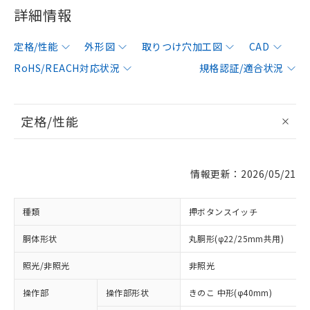
詳細情報
定格/性能
外形図
取りつけ穴加工図
CAD
RoHS/REACH対応状況
規格認証/適合状況
定格/性能
情報更新：2026/05/21
種類
押ボタンスイッチ
胴体形状
丸胴形(φ22/25mm共用)
照光/非照光
非照光
操作部
操作部形状
きのこ 中形(φ40mm)