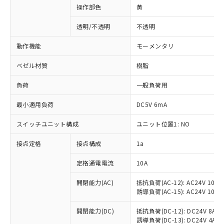
操作部色
黄
透明/不透明
不透明
動作機能
モーメンタリ
ベゼル材質
樹脂
負荷
一般負荷用
最小適用負荷
DC5V 6mA
スイッチユニット構成
ユニット位置1: NO
接点定格
接点構成
1a
※1 対応状況
定格通電電流
10A
対応済み：EU RoHS指令（10物質）の
非含有に対応した製品が提供可能な商品で
開閉能力(AC)
抵抗負荷(AC-12): AC24V 10A/A
誘導負荷(AC-15): AC24V 10A/AC
す。
対応予定：EU RoHS指令（10物質）の非含
ご利用条件
開閉能力(DC)
抵抗負荷(DC-12): DC24V 8A/DC
有に対応した製品に切り替える予定のある
誘導負荷(DC-13): DC24V 4A/DC