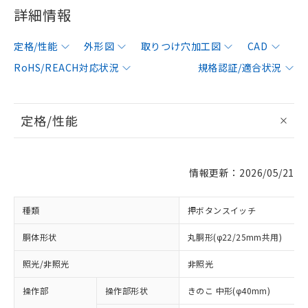
詳細情報
定格/性能
外形図
取りつけ穴加工図
CAD
RoHS/REACH対応状況
規格認証/適合状況
定格/性能
情報更新：2026/05/21
種類
押ボタンスイッチ
胴体形状
丸胴形(φ22/25mm共用)
照光/非照光
非照光
操作部
操作部形状
きのこ 中形(φ40mm)