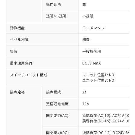
操作部色
白
透明/不透明
不透明
動作機能
モーメンタリ
ベゼル材質
樹脂
負荷
一般負荷用
最小適用負荷
DC5V 6mA
スイッチユニット構成
ユニット位置1: NO
ユニット位置3: NO
接点定格
接点構成
2a
※1 対応状況
定格通電電流
10A
対応済み：EU RoHS指令（10物質）の
非含有に対応した製品が提供可能な商品で
開閉能力(AC)
抵抗負荷(AC-12): AC24V 10A/A
す。
誘導負荷(AC-15): AC24V 10A/AC
対応予定：EU RoHS指令（10物質）の非含
ご利用条件
有に対応した製品に切り替える予定のある
開閉能力(DC)
抵抗負荷(DC-12): DC24V 8A/DC