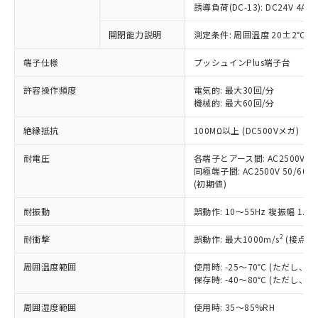
商品です。
誘導負荷(DC-13): DC24V 4A/DC
対応予定なし：EU RoHS指令（10物質）の
以下の条件をお読みいただき、同意のうえ
開閉能力説明
測定条件: 周囲温度 20±2℃、
非含有に非対応の商品で、対応品を出す予
ご利用ください。
定はありません。
端子仕様
プッシュインPlus端子台
調査・確認中：EU RoHS指令（10物質）の
本サービスは、当社制御機器事業取扱
※1 中国RoHS○×表
非含有の対応状況を調査中または確認中の
商品の当社在庫状況および標準価格
許容操作頻度
電気的: 最大30回/分
商品です。
機械的: 最大60回/分
(税抜)を提供させていただくもので
「○」：最大均質材料含有率が中国RoHSの
非該当品：ライセンス料など無形物で、有
す。
基準値以下であることを示します。
害物質有無と関係のない商品です。
絶縁抵抗
100MΩ以上 (DC500Vメガ)
当社制御機器事業取扱商品の中には、
「×」：最大均質材料含有率が中国RoHSの
仕入先様の事情により、非含有部品として
本サービスの対象外となる商品もある
基準値を超えていることを示します。
いたものが、含有品と判明した場合などや
耐電圧
各端子とアース間: AC2500V 50/
当社は、これら貴社製品のうち、外国
ことをご了承ください。
「－」：未確認です。当社販売部門へお問
むを得ず変更することがあります。
同極端子間: AC2500V 50/60Hz
為替および外国貿易法に定める商品
在庫状況および標準価格照会結果は、
い合わせください。
(初期値)
（以下｢規制貨物等」という）を輸出
記載している更新日時点での社内デー
*EU RoHS指令（10物質）：
または国外への提供する場合は、日本
記
タに基づき作成されるものであり、閲
説明
耐振動
誤動作: 10～55Hz 複振幅 1.
鉛(Pb) 1000ppm以下、 水銀(Hg) 1000ppm以下、 カド
*中国RoHS10物質の基準値 (GB/T26572)：
国政府の輸出許可(または役務取引許
号
覧された時点での実際の在庫および標
ミウム(Cd) 100ppm以下、
Pb(鉛) :1000ppm、 Hg(水銀) : 1000ppm、 Cd(カドミウ
可)を取得するなどの必要な手続きを
六価クロム(Cr(Ⅵ)) 1000ppm以下、ポリ臭化ビフェニル
ム) : 100ppm、
準価格とは異なる場合があることをご
2
耐衝撃
誤動作: 最大1000m/s
(接点開
類(PBB) 1000ppm以下、ポリ臭化ジフェニルエーテル類
Cr(Ⅵ)(六価クロム) : 1000ppm、 PBBs(ポリ臭化ビフェ
とります。
了承ください。
(PBDE) 1000ppm以下、フタル酸ビス(2-エチルヘキシ
○
一定数以上の在庫あり
ニル類) : 1000ppm、 PBDEs(ポリ臭化ジフェニルエーテ
当社は規制貨物を破棄する場合は、完
ル) (DEHP)(別名：DOP) 1000ppm以下、フタル酸ブチ
周囲温度範囲
使用時: -25～70℃ (ただし
正式な納期状況および標準価格はお客
ル類) : 1000ppm、
ルベンジル（BBP） 1000ppm以下、フタル酸ジブチル
全に破砕するなど、違法に輸出されな
DBP(フタル酸ジブチル) : 1000ppm、 DIBP(フタル酸ジ
保存時: -40～80℃ (ただし
様のお取引先、またはお客様担当のオ
（DBP） 1000ppm以下、フタル酸ジイソブチル
イソブチル) : 1000ppm、 BBP(フタル酸ブチルベンジ
△
一定数には満たないが在庫あり
いよう必要な手段を講じます。
ムロン制御機器販売店・当社販売員に
(DIBP) 1000ppm以下
ル) : 1000ppm、
周囲湿度範囲
使用時: 35～85%RH
当社は貴社製品を、核兵器、ミサイ
但し、RoHS指令で産業用監視および制御機器に対する
DEHP(フタル酸ビス(2-エチルヘキシル)) : 1000ppm
ご相談ください。