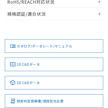
RoHS/REACH対応状況
ドすることができます。
物質の対応では、対応完了までの期間は出
荷製品に未対応品が混在することから備考
情報更新：2026/7/29
規格認証/適合状況
欄に対応日を記載しておりました。
既に当社にて対応品への在庫切替を完了
ログイン/会員登録
EU RoHS
注意事項・凡例
A22NN-BMM-NWA-P101-NNについての規格認証/適合状況に
していることから、特段のことがない限
ついては、「カスタマーサポートセンタ お客様相談室」また
り、2022年1月12日より割愛しておりま
は貴社担当オムロン営業員または販売店にお問い合わせくだ
す。
対応状況
対応予定月
※1
※2
さい。
ダウンロードデータをご利用いただく前に、以下を必ずお読
みください。
カタログ/データシート/マニュアル
対応済み
ソフトウェアの使用条件
お問い合わせ
中国 RoHS
注意事項・凡例
2D CADデータ
中国 RoHS表
※1 ※2
3D CADデータ
Pb
Hg
Cd
Cr(VI)
該非判定見解書/項目別対比表
O
O
O
O