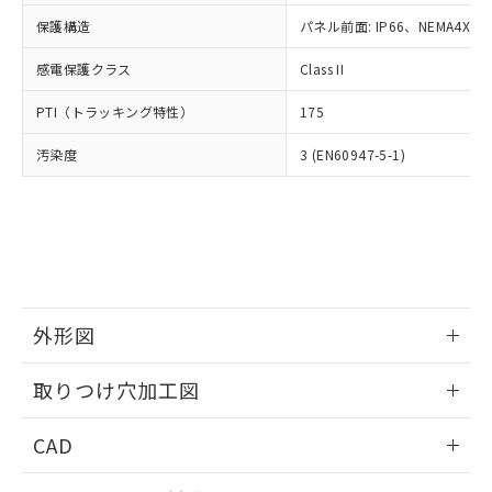
適用除外項目は除く。
ル、化学兵器、生物兵器またはその他
－
在庫なし(最新の在庫状況につ
オムロン制御機器販売店や当社販売拠
フタル酸エステル類の４物質については閾値を超える意
保護構造
パネル前面: IP66、NEMA4X, N
武器並びにこれらの製造装置等に一切
いては、お客様のお取引先、ま
図的な使用がないことを確認しています。
点は「
販売ネットワーク
」をご確認
※2 環境保護使用期限
使用いたしません。
たはお客様担当のオムロン制御
ください。
感電保護クラス
Class II
当社は、貴社製品を第三者に販売する
機器販売店・当社販売員にご確
在庫状況および標準価格結果を当社の
※2 対応予定月
「ｅ」：有害物質（10物質）のすべてが基
場合は、上記1、2および3の内容を当
認ください)
事前の承諾なく第三者に漏洩または開
PTI（トラッキング特性）
175
準値以下であることを示します。
該第三者に通知します。また当社は、
示しないようお願いします。
部品在庫の切り替え状況などにより、予定
「10」：通常の使用状況下において有害物
販売先および販売に係わる関係者が違
マイパーツ機能（部品リスト作成サー
汚染度
3 (EN60947-5-1)
空
受注生産機種、また在庫状況の
月が前後することがあります。
質が外部に漏えいし、環境に深刻な影響を
法に輸出するおそれがある場合は、取
ビス）をご利用いただくには、I-Web
白
情報を公開していない機種
及ぼさない年数を意味します。
り引きをいたしません。
メンバーズにご登録されている必要が
「－」：未確認です。当社販売部門へお問
あります。
い合わせください。
お客様が当ウェブサイト上で当社にご
※3 非含有証明書ダウンロード
登録された部品リストについて、当社
および当社の共同利用者が、当社の製
下記の非含有証明書をダウンロードするこ
品・サービスに関するお客様との取
とができます。
外形図
合意する
キャンセル
引・商談に必要な範囲で利用すること
をご了承ください。
情報更新：2026/05/21
EU RoHS指令（10物質）の非含有証明書
※当社の共同利用者とは、
"個人情報
取りつけ穴加工図
51物質の非含有証明書（当社基準）
の共同利用に関して"
の「1.共同利
※本証明書は発行日時点で非含有を証明す
情報更新：2026/05/21
用者の範囲」に記載されている法人を
CAD
るもので、過去に遡って非含有を証明する
指します。
ものではありません。
ログイン/会員登録いただくと、CADデータをダウンロー
また、RoHS指令のフタル酸エステル類４