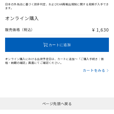
日本の外為法に基づく該非判定、およびEAR再輸出規制に関する見解が入手でき
ます。
"対応済み"や非含有の記載がされた商品であっても、流通
在庫等で未対応品が混在する可能性があります。
オンライン購入
非含有品が必要な際は、弊社営業部門もしくは販売店へお
問い合わせください。
¥ 1,630
販売価格（税込）
この製品のRoHS/REACH対応状況ページへ
カートに追加
オンライン購入における出荷予定日は、カートに追加～「ご購入手続き：価
格・納期の確認」画面にてご確認ください。
カートをみる
ページ先頭へ戻る