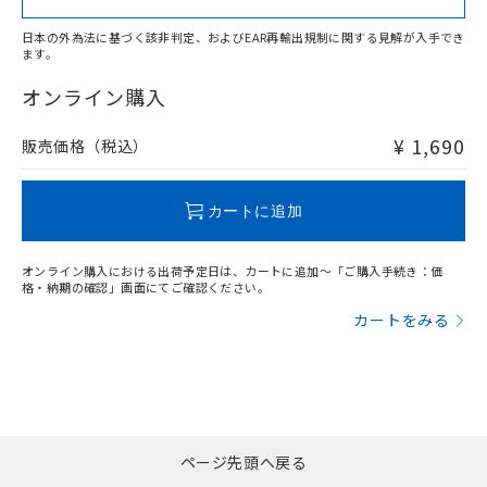
日本の外為法に基づく該非判定、およびEAR再輸出規制に関する見解が入手でき
ます。
"対応済み"や非含有の記載がされた商品であっても、流通
在庫等で未対応品が混在する可能性があります。
オンライン購入
非含有品が必要な際は、弊社営業部門もしくは販売店へお
問い合わせください。
¥ 1,690
販売価格（税込）
この製品のRoHS/REACH対応状況ページへ
カートに追加
オンライン購入における出荷予定日は、カートに追加～「ご購入手続き：価
格・納期の確認」画面にてご確認ください。
カートをみる
ページ先頭へ戻る