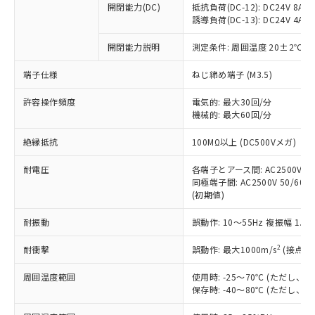
開閉能力(DC)
抵抗負荷(DC-12): DC24V 8A/DC
商品です。
誘導負荷(DC-13): DC24V 4A/DC
対応予定なし：EU RoHS指令（10物質）の
以下の条件をお読みいただき、同意のうえ
非含有に非対応の商品で、対応品を出す予
開閉能力説明
測定条件: 周囲温度 20±2℃、
ご利用ください。
定はありません。
調査・確認中：EU RoHS指令（10物質）の
端子仕様
ねじ締め端子 (M3.5)
本サービスは、当社制御機器事業取扱
※1 中国RoHS○×表
非含有の対応状況を調査中または確認中の
商品の当社在庫状況および標準価格
許容操作頻度
商品です。
電気的: 最大30回/分
(税抜)を提供させていただくもので
「○」：最大均質材料含有率が中国RoHSの
機械的: 最大60回/分
非該当品：ライセンス料など無形物で、有
す。
基準値以下であることを示します。
害物質有無と関係のない商品です。
当社制御機器事業取扱商品の中には、
絶縁抵抗
100MΩ以上 (DC500Vメガ)
「×」：最大均質材料含有率が中国RoHSの
仕入先様の事情により、非含有部品として
本サービスの対象外となる商品もある
基準値を超えていることを示します。
いたものが、含有品と判明した場合などや
当社は、これら貴社製品のうち、外国
ことをご了承ください。
耐電圧
各端子とアース間: AC2500V 50/
「－」：未確認です。当社販売部門へお問
むを得ず変更することがあります。
為替および外国貿易法に定める商品
同極端子間: AC2500V 50/60Hz
在庫状況および標準価格照会結果は、
い合わせください。
（以下｢規制貨物等」という）を輸出
(初期値)
記載している更新日時点での社内デー
*EU RoHS指令（10物質）：
または国外への提供する場合は、日本
記
タに基づき作成されるものであり、閲
説明
鉛(Pb) 1000ppm以下、 水銀(Hg) 1000ppm以下、 カド
*中国RoHS10物質の基準値 (GB/T26572)：
耐振動
誤動作: 10～55Hz 複振幅 1.
国政府の輸出許可(または役務取引許
号
覧された時点での実際の在庫および標
ミウム(Cd) 100ppm以下、
Pb(鉛) :1000ppm、 Hg(水銀) : 1000ppm、 Cd(カドミウ
可)を取得するなどの必要な手続きを
六価クロム(Cr(Ⅵ)) 1000ppm以下、ポリ臭化ビフェニル
ム) : 100ppm、
準価格とは異なる場合があることをご
類(PBB) 1000ppm以下、ポリ臭化ジフェニルエーテル類
2
耐衝撃
誤動作: 最大1000m/s
(接点開
Cr(Ⅵ)(六価クロム) : 1000ppm、 PBBs(ポリ臭化ビフェ
とります。
了承ください。
(PBDE) 1000ppm以下、フタル酸ビス(2-エチルヘキシ
○
一定数以上の在庫あり
ニル類) : 1000ppm、 PBDEs(ポリ臭化ジフェニルエーテ
当社は規制貨物を破棄する場合は、完
ル) (DEHP)(別名：DOP) 1000ppm以下、フタル酸ブチ
正式な納期状況および標準価格はお客
ル類) : 1000ppm、
周囲温度範囲
使用時: -25～70℃ (ただし
ルベンジル（BBP） 1000ppm以下、フタル酸ジブチル
全に破砕するなど、違法に輸出されな
DBP(フタル酸ジブチル) : 1000ppm、 DIBP(フタル酸ジ
様のお取引先、またはお客様担当のオ
保存時: -40～80℃ (ただし
（DBP） 1000ppm以下、フタル酸ジイソブチル
イソブチル) : 1000ppm、 BBP(フタル酸ブチルベンジ
△
一定数には満たないが在庫あり
いよう必要な手段を講じます。
ムロン制御機器販売店・当社販売員に
(DIBP) 1000ppm以下
ル) : 1000ppm、
当社は貴社製品を、核兵器、ミサイ
但し、RoHS指令で産業用監視および制御機器に対する
DEHP(フタル酸ビス(2-エチルヘキシル)) : 1000ppm