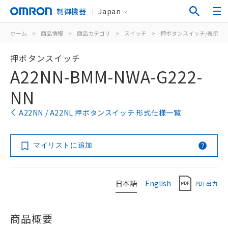
制御機器
Japan
ホーム
>
商品情報
>
商品カテゴリ
>
スイッチ
>
押ボタンスイッチ/表示灯
押ボタンスイッチ
A22NN-BMM-NWA-G222-
NN
A22NN / A22NL 押ボタンスイッチ 形式仕様一覧
マイリストに追加
日本語
English
PDF出力
商品概要