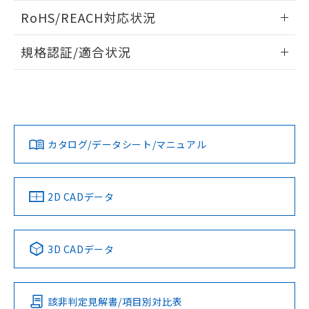
また、RoHS指令のフタル酸エステル類４
ログイン/会員登録いただくと、CADデータをダウンロー
RoHS/REACH対応状況
物質の対応では、対応完了までの期間は出
ドすることができます。
荷製品に未対応品が混在することから備考
情報更新：2026/7/29
欄に対応日を記載しておりました。
規格認証/適合状況
既に当社にて対応品への在庫切替を完了
ログイン/会員登録
EU RoHS
注意事項・凡例
していることから、特段のことがない限
UL認証
CSA認証
CEマーキング
り、2022年1月12日より割愛しておりま
す。
Yes
Yes
Yes
対応状況
対応予定月
※1
※2
ダウンロードデータをご利用いただく前に、以下を必ずお読
みください。
カタログ/データシート/マニュアル
対応済み
ソフトウェアの使用条件
LR型式承認
DNV型式承認
BV型式承認
KR型式承
（イギリス
（ノルウェー
（フランス
（韓国
船舶規格）
船舶規格）
船舶規格）
船舶規格
中国 RoHS
注意事項・凡例
2D CADデータ
No
No
No
No
中国 RoHS表
※1 ※2
3D CADデータ
この製品の規格認証/適合状況ページへ
Pb
Hg
Cd
Cr(VI)
その他の認証はこちらのページからご検索ください
該非判定見解書/項目別対比表
O
O
O
O