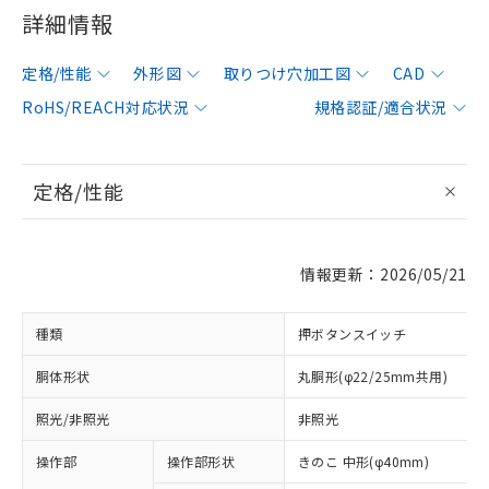
詳細情報
定格/性能
外形図
取りつけ穴加工図
CAD
RoHS/REACH対応状況
規格認証/適合状況
定格/性能
情報更新：2026/05/21
種類
押ボタンスイッチ
胴体形状
丸胴形(φ22/25mm共用)
照光/非照光
非照光
操作部
操作部形状
きのこ 中形(φ40mm)