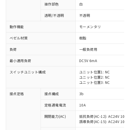
操作部色
白
透明/不透明
不透明
動作機能
モーメンタリ
ベゼル材質
樹脂
負荷
一般負荷用
最小適用負荷
DC5V 6mA
スイッチユニット構成
ユニット位置1: NC
ユニット位置2: NC
ユニット位置3: NC
※1 対応状況
接点定格
接点構成
3b
対応済み：EU RoHS指令（10物質）の
定格通電電流
10A
非含有に対応した製品が提供可能な商品で
開閉能力(AC)
抵抗負荷(AC-12): AC24V 10A/A
す。
誘導負荷(AC-15): AC24V 10A/AC
対応予定：EU RoHS指令（10物質）の非含
ご利用条件
有に対応した製品に切り替える予定のある