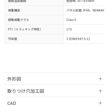
ご相談ください。
周囲湿度範囲
使用時: 35～85%RH
適用除外項目は除く。
ル、化学兵器、生物兵器またはその他
－
在庫なし(最新の在庫状況につ
オムロン制御機器販売店や当社販売拠
フタル酸エステル類の４物質については閾値を超える意
武器並びにこれらの製造装置等に一切
いては、お客様のお取引先、ま
図的な使用がないことを確認しています。
保護構造
パネル前面: IP66、NEMA4X, N
点は「
販売ネットワーク
」をご確認
※2 環境保護使用期限
使用いたしません。
たはお客様担当のオムロン制御
ください。
当社は、貴社製品を第三者に販売する
感電保護クラス
Class II
機器販売店・当社販売員にご確
在庫状況および標準価格結果を当社の
※2 対応予定月
「ｅ」：有害物質（10物質）のすべてが基
場合は、上記1、2および3の内容を当
認ください)
事前の承諾なく第三者に漏洩または開
準値以下であることを示します。
PTI（トラッキング特性）
175
該第三者に通知します。また当社は、
示しないようお願いします。
部品在庫の切り替え状況などにより、予定
「10」：通常の使用状況下において有害物
販売先および販売に係わる関係者が違
マイパーツ機能（部品リスト作成サー
空
受注生産機種、また在庫状況の
汚染度
3 (EN60947-5-1)
月が前後することがあります。
質が外部に漏えいし、環境に深刻な影響を
法に輸出するおそれがある場合は、取
ビス）をご利用いただくには、I-Web
白
情報を公開していない機種
及ぼさない年数を意味します。
り引きをいたしません。
メンバーズにご登録されている必要が
「－」：未確認です。当社販売部門へお問
あります。
い合わせください。
お客様が当ウェブサイト上で当社にご
※3 非含有証明書ダウンロード
登録された部品リストについて、当社
および当社の共同利用者が、当社の製
下記の非含有証明書をダウンロードするこ
品・サービスに関するお客様との取
とができます。
合意する
キャンセル
引・商談に必要な範囲で利用すること
外形図
をご了承ください。
EU RoHS指令（10物質）の非含有証明書
※当社の共同利用者とは、
情報更新：2026/05/21
"個人情報
取りつけ穴加工図
51物質の非含有証明書（当社基準）
の共同利用に関して"
の「1.共同利
※本証明書は発行日時点で非含有を証明す
用者の範囲」に記載されている法人を
情報更新：2026/05/21
るもので、過去に遡って非含有を証明する
CAD
指します。
ものではありません。