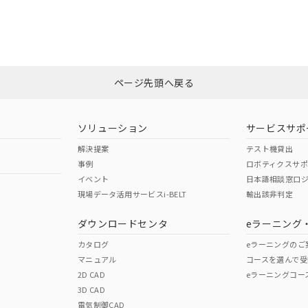
適合状況については、「カスタマーサポートセンタ お客様相談室」または貴
みください。
非含有証明書
※3
ページ先頭へ戻る
ダウンロードはこちら
ソリューション
サービスサポ
解決提案
テスト機貸出
事例
ロボティクスサ
イベント
日本語相談窓口
現場データ活用サービスi-BELT
輸出該非判定
I)
PBBs
PBDEs
DBP
ダウンロードセンタ
eラーニング
カタログ
eラーニングのご
マニュアル
コースを選んで受
O
O
O
2D CAD
eラーニングコー
3D CAD
電気制御CAD