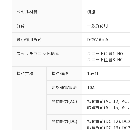
ベゼル材質
樹脂
負荷
一般負荷用
最小適用負荷
DC5V 6mA
スイッチユニット構成
ユニット位置1: NO
ユニット位置3: NC
接点定格
接点構成
1a+1b
※1 対応状況
定格通電電流
10A
対応済み：EU
対応予定：EU R
対応予定なし：EU
開閉能力(AC)
抵抗負荷(AC-12): AC24
調査・確認中：EU
ご利用条件
誘導負荷(AC-15): AC24V
非該当品：ライセ
※1 中国RoHS
仕入先様の事情に
開閉能力(DC)
抵抗負荷(DC-12): DC24
があります。
以下の条件をお読
誘導負荷(DC-13): DC24
「○」：最大均質