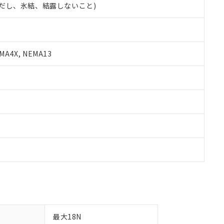
 (ただし、氷結、結露しないこと)
備考欄に対応日を記載しておりました。
品への在庫切替を完了していることから、特段のことがない限り、20
す。
A4X, NEMA13
最大18N