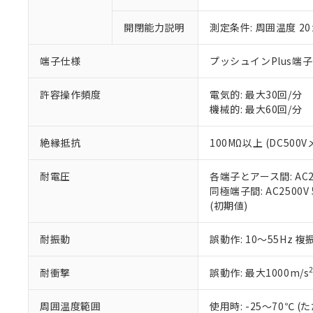
「×」：最大均質
本サービスは
当社は、これ
*EU RoHS指令（10物
「－」：未確認で
鉛(Pb) 1000ppm以下、
開閉能力説明
測定条件: 周囲温度 2
くものです。
う）を輸出ま
記
説明
六価クロム(Cr(Ⅵ)) 1
当社制御機器
などの必要な
フタル酸ビス(2-エチルヘ
号
*中国RoHS10物質の基準値 
ル（DBP） 1000ppm
在庫状況およ
当社は規制貨
端子仕様
プッシュインPlus端
Pb(鉛) :1000ppm、 Hg
但し、RoHS指令で産
のであり、閲
ます。
Cr(Ⅵ)(六価クロム) : 
フタル酸エステル類の４
○
一定数以
DBP(フタル酸ジブチル) :
い。
当社は貴社製
許容操作頻度
電気的: 最大30回/分
DEHP(フタル酸ビス(2-エ
正式な納期状
置等に一切使
機械的: 最大60回/分
当社販売員に
※2 対応予定月
△
一定数に
当社は、貴社
オムロン制御
また当社は、
※2 環境保護使
絶縁抵抗
100MΩ以上 (DC500V
在庫状況およ
部品在庫の切り替
たしません。
－
在庫なし
す。
「ｅ」：有害物質
機器販売
耐電圧
各端子とアース間: AC250
マイパーツ機
「10」：通常の
同極端子間: AC2500V 5
ている必要が
味します。
空
受注生産
(初期値)
お客様が当ウ
※3 非含有証明
「－」：未確認で
白
が、当社の製
さい。
下記の非含有証明
耐振動
誤動作: 10～55Hz 複
※当社の共同
いる法人を指
EU RoHS指令（
耐衝撃
誤動作: 最大1000m/s
51物質の非含有証
※本証明書は発行
周囲温度範囲
使用時: -25～70℃
また、RoHS指