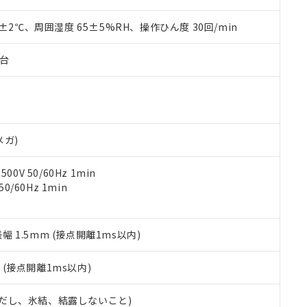
材料含有率が中国RoHSの基準値を超えていることを示します。
、当社制御機器事業取扱商品の当社在庫状況および標準価格(税抜)
ら貴社製品のうち、外国為替および外国貿易法に定める商品（以下｢
質）：
す。当社販売部門へお問い合わせください。
 水銀(Hg) 1000ppm以下、 カドミウム(Cd) 100ppm以下、
0±2℃、周囲湿度 65±5%RH、操作ひん度 30回/min
たは国外への提供する場合は、日本国政府の輸出許可(または役務取
000ppm以下、ポリ臭化ビフェニル類(PBB) 1000ppm以下、ポリ臭化ジフェニルエーテル類(P
事業取扱商品の中には、本サービスの対象外となる商品もあること
手続きをとります。
キシル) (DEHP)(別名：DOP) 1000ppm以下、フタル酸ブチルベンジル（BBP） 100
(GB/T26572)：
以下、フタル酸ジイソブチル (DIBP) 1000ppm以下
び標準価格照会結果は、記載している更新日時点での社内データに
物を破棄する場合は、完全に破砕するなど、違法に輸出されないよ
子台
(水銀) : 1000ppm、 Cd(カドミウム) : 100ppm、
業用監視および制御機器に対する適用除外項目は除く。
覧された時点での実際の在庫および標準価格とは異なる場合がある
1000ppm、 PBBs(ポリ臭化ビフェニル類) : 1000ppm、 PBDEs(ポリ臭化ジフェニルエーテル類
物質については閾値を超える意図的な使用がないことを確認しています。
上の在庫あり
 1000ppm、 DIBP(フタル酸ジイソブチル) : 1000ppm、 BBP(フタル酸ブチルベンジル) :
品を、核兵器、ミサイル、化学兵器、生物兵器またはその他武器並
チルヘキシル)) : 1000ppm
況および標準価格はお客様のお取引先、またはお客様担当のオムロ
用いたしません。
ご相談ください。
は満たないが在庫あり
製品を第三者に販売する場合は、上記1、2および3の内容を当該第
機器販売店や当社販売拠点は「
販売ネットワーク
」をご確認くだ
販売先および販売に係わる関係者が違法に輸出するおそれがある場
用期限
メガ)
び標準価格結果を当社の事前の承諾なく第三者に漏洩または開示し
え状況などにより、予定月が前後することがあります。
(最新の在庫状況については、お客様のお取引先、またはお客様担当
（10物質）のすべてが基準値以下であることを示します。
店・当社販売員にご確認ください)
0V 50/60Hz 1min
能（部品リスト作成サービス）をご利用いただくには、I-Webメン
使用状況下において有害物質が外部に漏えいし、環境に深刻な影響を
0/60Hz 1min
あります。
機種、また在庫状況の情報を公開していない機種
ェブサイト上で当社にご登録された部品リストについて、当社およ
書ダウンロード
す。当社販売部門へお問い合わせください。
品・サービスに関するお客様との取引・商談に必要な範囲で利用す
合意する
キャンセル
書をダウンロードすることができます。
振幅 1.5mm (接点開離1ms以内)
利用者とは、
"個人情報の共同利用に関して"
の「1.共同利用者の
します。
10物質）の非含有証明書
2
(接点開離1ms以内)
明書（当社基準）
日時点で非含有を証明するもので、過去に遡って非含有を証明するも
 (ただし、氷結、結露しないこと)
令のフタル酸エステル類４物質の対応では、対応完了までの期間は出