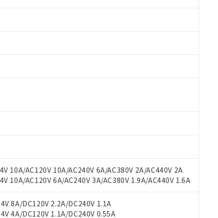
 RoHS指令（10物質）の非含有に対応した製品が提供可能な商品です
oHS指令（10物質）の非含有に対応した製品に切り替える予定のある
 RoHS指令（10物質）の非含有に非対応の商品で、対応品を出す予
V 10A/AC120V 10A/AC240V 6A/AC380V 2A/AC440V 2A
 RoHS指令（10物質）の非含有の対応状況を調査中または確認中の
 10A/AC120V 6A/AC240V 3A/AC380V 1.9A/AC440V 1.6A
ンス料など無形物で、有害物質有無と関係のない商品です。
○×表
より、非含有部品としていたものが、含有品と判明した場合などやむ
V 8A/DC120V 2.2A/DC240V 1.1A
みいただき、同意のうえご利用ください。
V 4A/DC120V 1.1A/DC240V 0.55A
材料含有率が中国RoHSの基準値以下であることを示します。