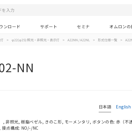
ウンロード
サポート
セミナ
オムロンの
示灯
>
φ22(φ25):照光・非照光・表示灯
>
A22NN / A22NL
>
形式仕様一覧
>
A22
02-NN
日本語
English
 非照光, 樹脂ベゼル, きのこ形, モーメンタリ, ボタンの色: 赤（不透明）
接点構成: NO/-/NC