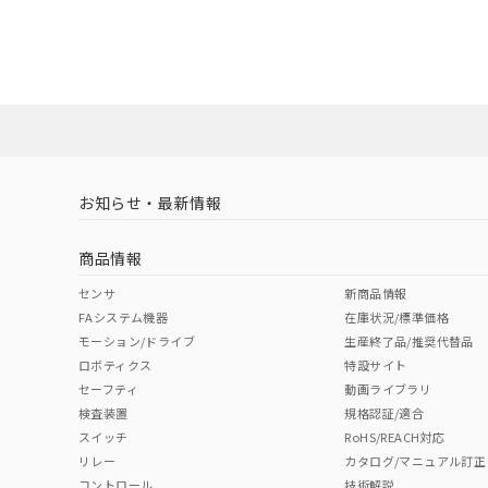
EU RoHS
注意事項・凡例
A22NN-BMM-NRA-P102-NNについての規格認証/
営業員または販売店にお問い合わせください。
ダウンロードデータをご利用いただく前に、以下を必ずお読
対応状況
対応予定月
※1
※2
ソフトウェアの使用条件
対応済み
お知らせ・最新情報
中国 RoHS
注意事項・凡例
商品情報
中国 RoHS表
※1 ※2
センサ
新商品情報
FAシステム機器
在庫状況/標準価格
Pb
Hg
Cd
Cr(V
モーション/ドライブ
生産終了品/推奨代替品
ロボティクス
特設サイト
セーフティ
動画ライブラリ
検査装置
規格認証/適合
O
O
O
O
スイッチ
RoHS/REACH対応
リレー
カタログ/マニュアル訂正
コントロール
技術解説