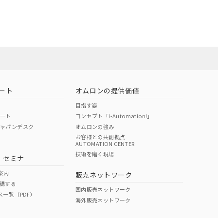
社担当オムロン
お問い合わせ
ート
オムロンの提供価値
目指す姿
ポート
コンセプト「i-Automation!」
ジャパンデスク
オムロンの強み
お客様との共創拠点
AUTOMATION CENTER
DIBP
BBP
DEHP
環境保護
技術を磨く現場
・セミナ
使用期限
案内
販売ネットワーク
講する
O
O
O
e
国内販売ネットワーク
ス一覧（PDF）
海外販売ネットワーク