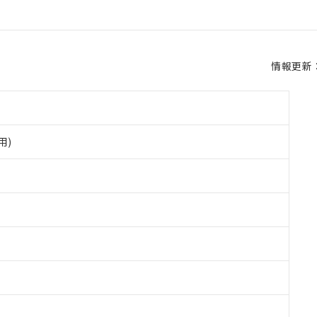
情報更新：2
用)