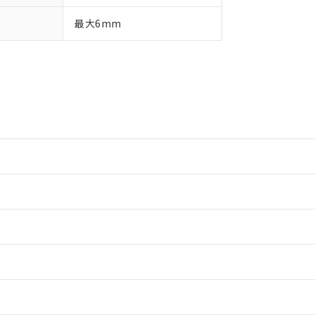
最大6mm
情報更新：2
情報更新：2
ードすることができます。
情報更新：
ログイン/会員登録