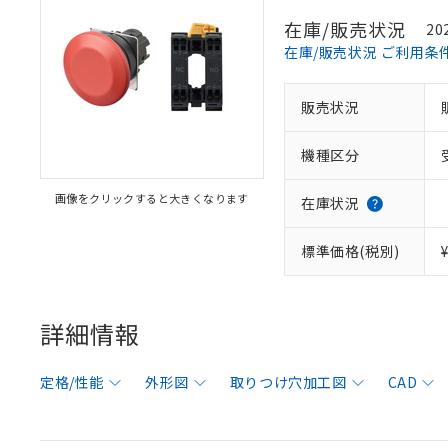
在庫/販売状況
20
在庫/販売状況 ご利用条
販売状況
機種区分
画像をクリックすると大きくなります
在庫状況
標準価格(税別)
詳細情報
定格/性能
外形図
取りつけ穴加工図
CAD