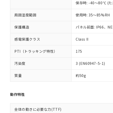
保存時: -40～80℃
混在することから
既に当社にて対応
り割愛しておりま
周囲湿度範囲
使用時: 35～85%RH
保護構造
パネル前面: IP66、NEM
感電保護クラス
Class II
PTI（トラッキング特性）
175
汚染度
3 (EN60947-5-1)
質量
約50g
動作特性
全体の動きに必要な力(TTF)