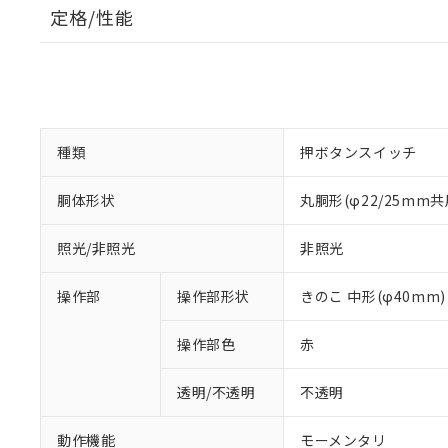
定格/性能
種類
押ボタンスイッチ
胴体形状
丸胴形(φ22/25mm共
照光/非照光
非照光
操作部
操作部形状
きのこ 中形(φ40mm)
操作部色
赤
透明/不透明
不透明
動作機能
モーメンタリ