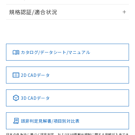
物質の対応では、対応完了までの期間は出
情報更新：2026/7/29
荷製品に未対応品が混在することから備考
規格認証/適合状況
欄に対応日を記載しておりました。
ログイン/会員登録
EU RoHS
注意事項・凡例
既に当社にて対応品への在庫切替を完了
A22NN-BMM-NRA-P100-NNについての規格認証/適合状況に
していることから、特段のことがない限
ついては、「カスタマーサポートセンタ お客様相談室」また
り、2022年1月12日より割愛しておりま
は貴社担当オムロン営業員または販売店にお問い合わせくだ
対応状況
対応予定月
※1
※2
す。
さい。
ダウンロードデータをご利用いただく前に、以下を必ずお読
みください。
カタログ/データシート/マニュアル
対応済み
ソフトウェアの使用条件
お問い合わせ
中国 RoHS
注意事項・凡例
2D CADデータ
中国 RoHS表
※1 ※2
3D CADデータ
Pb
Hg
Cd
Cr(VI)
該非判定見解書/項目別対比表
O
O
O
O
日本の外為法に基づく該非判定、およびEAR再輸出規制に関する見解が入手でき