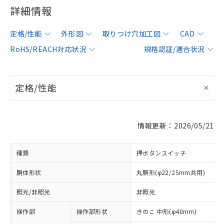
詳細情報
定格/性能
外形図
取りつけ穴加工図
CAD
RoHS/REACH対応状況
規格認証/適合状況
定格/性能
情報更新：2026/05/21
種類
押ボタンスイッチ
胴体形状
丸胴形(φ22/25mm共用)
照光/非照光
非照光
操作部
操作部形状
きのこ 中形(φ40mm)