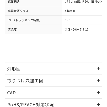
－
在庫なし(最新の在庫状況につ
オムロン制御機器販売店や当社販売拠
保護構造
パネル前面: IP66、NEMA4X, N
フタル酸エステル類の４物質については閾値を超える意
武器並びにこれらの製造装置等に一切
いては、お客様のお取引先、ま
図的な使用がないことを確認しています。
点は「
販売ネットワーク
」をご確認
※2 環境保護使用期限
使用いたしません。
たはお客様担当のオムロン制御
感電保護クラス
Class II
ください。
当社は、貴社製品を第三者に販売する
機器販売店・当社販売員にご確
在庫状況および標準価格結果を当社の
※2 対応予定月
「ｅ」：有害物質（10物質）のすべてが基
場合は、上記1、2および3の内容を当
PTI（トラッキング特性）
175
認ください)
事前の承諾なく第三者に漏洩または開
準値以下であることを示します。
該第三者に通知します。また当社は、
示しないようお願いします。
部品在庫の切り替え状況などにより、予定
「10」：通常の使用状況下において有害物
汚染度
3 (EN60947-5-1)
販売先および販売に係わる関係者が違
マイパーツ機能（部品リスト作成サー
空
受注生産機種、また在庫状況の
月が前後することがあります。
質が外部に漏えいし、環境に深刻な影響を
法に輸出するおそれがある場合は、取
ビス）をご利用いただくには、I-Web
白
情報を公開していない機種
及ぼさない年数を意味します。
り引きをいたしません。
メンバーズにご登録されている必要が
「－」：未確認です。当社販売部門へお問
あります。
い合わせください。
お客様が当ウェブサイト上で当社にご
※3 非含有証明書ダウンロード
登録された部品リストについて、当社
および当社の共同利用者が、当社の製
下記の非含有証明書をダウンロードするこ
品・サービスに関するお客様との取
外形図
とができます。
合意する
キャンセル
引・商談に必要な範囲で利用すること
をご了承ください。
情報更新：2026/05/21
EU RoHS指令（10物質）の非含有証明書
取りつけ穴加工図
※当社の共同利用者とは、
"個人情報
51物質の非含有証明書（当社基準）
の共同利用に関して"
の「1.共同利
情報更新：2026/05/21
※本証明書は発行日時点で非含有を証明す
用者の範囲」に記載されている法人を
CAD
るもので、過去に遡って非含有を証明する
指します。
ものではありません。
ログイン/会員登録いただくと、CADデータをダウンロー
RoHS/REACH対応状況
また、RoHS指令のフタル酸エステル類４
ドすることができます。