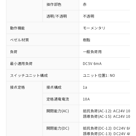
操作部色
赤
透明/不透明
不透明
動作機能
モーメンタリ
ベゼル材質
樹脂
負荷
一般負荷用
最小適用負荷
DC5V 6mA
スイッチユニット構成
ユニット位置1: NO
接点定格
接点構成
1a
※1 対応状況
定格通電電流
10A
対応済み：EU RoHS指令（10物質）の
非含有に対応した製品が提供可能な商品で
開閉能力(AC)
抵抗負荷(AC-12): AC24V 10A/A
誘導負荷(AC-15): AC24V 10A/AC
す。
対応予定：EU RoHS指令（10物質）の非含
ご利用条件
開閉能力(DC)
抵抗負荷(DC-12): DC24V 8A/DC
有に対応した製品に切り替える予定のある
誘導負荷(DC-13): DC24V 4A/DC