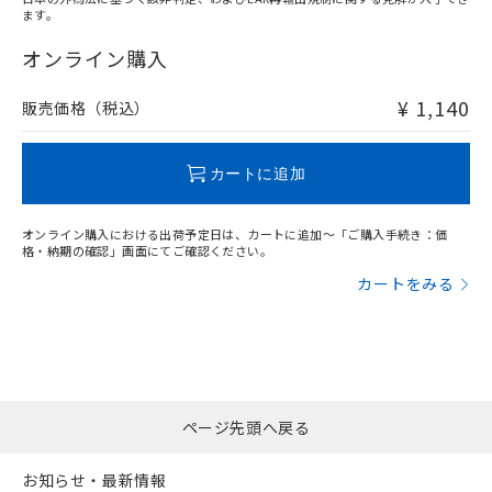
ます。
"対応済み"や非含有の記載がされた商品であっても、流通
在庫等で未対応品が混在する可能性があります。
オンライン購入
非含有品が必要な際は、弊社営業部門もしくは販売店へお
問い合わせください。
¥ 1,140
販売価格（税込）
この製品のRoHS/REACH対応状況ページへ
カートに追加
オンライン購入における出荷予定日は、カートに追加～「ご購入手続き：価
格・納期の確認」画面にてご確認ください。
カートをみる
ページ先頭へ戻る
お知らせ・最新情報