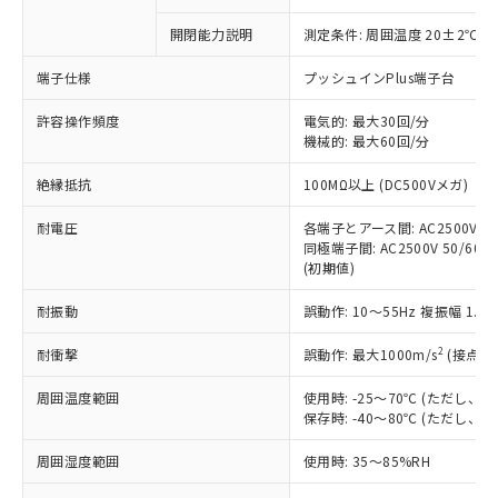
商品です。
対応予定なし：EU RoHS指令（10物質）の
開閉能力説明
測定条件: 周囲温度 20±2℃、
以下の条件をお読みいただき、同意のうえ
非含有に非対応の商品で、対応品を出す予
ご利用ください。
定はありません。
端子仕様
プッシュインPlus端子台
調査・確認中：EU RoHS指令（10物質）の
本サービスは、当社制御機器事業取扱
※1 中国RoHS○×表
非含有の対応状況を調査中または確認中の
許容操作頻度
電気的: 最大30回/分
商品の当社在庫状況および標準価格
商品です。
機械的: 最大60回/分
(税抜)を提供させていただくもので
「○」：最大均質材料含有率が中国RoHSの
非該当品：ライセンス料など無形物で、有
す。
絶縁抵抗
基準値以下であることを示します。
100MΩ以上 (DC500Vメガ)
害物質有無と関係のない商品です。
当社制御機器事業取扱商品の中には、
「×」：最大均質材料含有率が中国RoHSの
仕入先様の事情により、非含有部品として
本サービスの対象外となる商品もある
耐電圧
各端子とアース間: AC2500V 50/
基準値を超えていることを示します。
いたものが、含有品と判明した場合などや
当社は、これら貴社製品のうち、外国
ことをご了承ください。
同極端子間: AC2500V 50/60Hz
「－」：未確認です。当社販売部門へお問
むを得ず変更することがあります。
為替および外国貿易法に定める商品
(初期値)
在庫状況および標準価格照会結果は、
い合わせください。
（以下｢規制貨物等」という）を輸出
記載している更新日時点での社内デー
*EU RoHS指令（10物質）：
または国外への提供する場合は、日本
耐振動
誤動作: 10～55Hz 複振幅 1.
記
タに基づき作成されるものであり、閲
説明
鉛(Pb) 1000ppm以下、 水銀(Hg) 1000ppm以下、 カド
*中国RoHS10物質の基準値 (GB/T26572)：
国政府の輸出許可(または役務取引許
号
覧された時点での実際の在庫および標
ミウム(Cd) 100ppm以下、
Pb(鉛) :1000ppm、 Hg(水銀) : 1000ppm、 Cd(カドミウ
2
耐衝撃
誤動作: 最大1000m/s
(接点開
可)を取得するなどの必要な手続きを
六価クロム(Cr(Ⅵ)) 1000ppm以下、ポリ臭化ビフェニル
ム) : 100ppm、
準価格とは異なる場合があることをご
類(PBB) 1000ppm以下、ポリ臭化ジフェニルエーテル類
Cr(Ⅵ)(六価クロム) : 1000ppm、 PBBs(ポリ臭化ビフェ
とります。
了承ください。
(PBDE) 1000ppm以下、フタル酸ビス(2-エチルヘキシ
○
一定数以上の在庫あり
ニル類) : 1000ppm、 PBDEs(ポリ臭化ジフェニルエーテ
周囲温度範囲
使用時: -25～70℃ (ただし
当社は規制貨物を破棄する場合は、完
ル) (DEHP)(別名：DOP) 1000ppm以下、フタル酸ブチ
正式な納期状況および標準価格はお客
ル類) : 1000ppm、
保存時: -40～80℃ (ただし
ルベンジル（BBP） 1000ppm以下、フタル酸ジブチル
全に破砕するなど、違法に輸出されな
DBP(フタル酸ジブチル) : 1000ppm、 DIBP(フタル酸ジ
様のお取引先、またはお客様担当のオ
（DBP） 1000ppm以下、フタル酸ジイソブチル
イソブチル) : 1000ppm、 BBP(フタル酸ブチルベンジ
△
一定数には満たないが在庫あり
いよう必要な手段を講じます。
ムロン制御機器販売店・当社販売員に
(DIBP) 1000ppm以下
ル) : 1000ppm、
周囲湿度範囲
使用時: 35～85%RH
当社は貴社製品を、核兵器、ミサイ
但し、RoHS指令で産業用監視および制御機器に対する
DEHP(フタル酸ビス(2-エチルヘキシル)) : 1000ppm
ご相談ください。
適用除外項目は除く。
ル、化学兵器、生物兵器またはその他