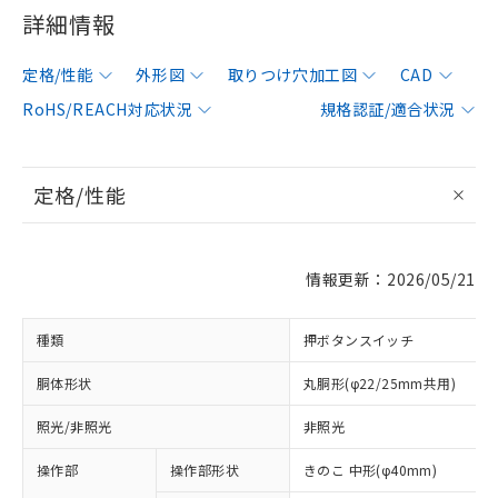
詳細情報
定格/性能
外形図
取りつけ穴加工図
CAD
RoHS/REACH対応状況
規格認証/適合状況
定格/性能
情報更新：2026/05/21
種類
押ボタンスイッチ
胴体形状
丸胴形(φ22/25mm共用)
照光/非照光
非照光
操作部
操作部形状
きのこ 中形(φ40mm)