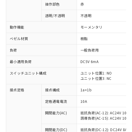
操作部色
赤
透明/不透明
不透明
動作機能
モーメンタリ
ベゼル材質
樹脂
負荷
一般負荷用
最小適用負荷
DC5V 6mA
スイッチユニット構成
ユニット位置1: NO
ユニット位置3: NC
接点定格
接点構成
1a+1b
定格通電電流
10A
開閉能力(AC)
抵抗負荷(AC-12): AC24V 10A/A
誘導負荷(AC-15): AC24V 10A/AC
※1 対応状況
開閉能力(DC)
抵抗負荷(DC-12): DC24V 8A/DC