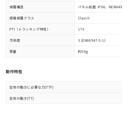
Cr(Ⅵ)(六価クロム) : 1000ppm、 PBBs(ポリ臭化ビフェ
とります。
了承ください。
(PBDE) 1000ppm以下、フタル酸ビス(2-エチルヘキシ
○
一定数以上の在庫あり
ニル類) : 1000ppm、 PBDEs(ポリ臭化ジフェニルエーテ
保護構造
パネル前面: IP66、NEMA4X, N
当社は規制貨物を破棄する場合は、完
ル) (DEHP)(別名：DOP) 1000ppm以下、フタル酸ブチ
正式な納期状況および標準価格はお客
ル類) : 1000ppm、
ルベンジル（BBP） 1000ppm以下、フタル酸ジブチル
全に破砕するなど、違法に輸出されな
DBP(フタル酸ジブチル) : 1000ppm、 DIBP(フタル酸ジ
様のお取引先、またはお客様担当のオ
（DBP） 1000ppm以下、フタル酸ジイソブチル
イソブチル) : 1000ppm、 BBP(フタル酸ブチルベンジ
感電保護クラス
Class II
△
一定数には満たないが在庫あり
いよう必要な手段を講じます。
ムロン制御機器販売店・当社販売員に
(DIBP) 1000ppm以下
ル) : 1000ppm、
当社は貴社製品を、核兵器、ミサイ
但し、RoHS指令で産業用監視および制御機器に対する
DEHP(フタル酸ビス(2-エチルヘキシル)) : 1000ppm
ご相談ください。
PTI（トラッキング特性）
175
適用除外項目は除く。
ル、化学兵器、生物兵器またはその他
－
在庫なし(最新の在庫状況につ
オムロン制御機器販売店や当社販売拠
フタル酸エステル類の４物質については閾値を超える意
武器並びにこれらの製造装置等に一切
いては、お客様のお取引先、ま
図的な使用がないことを確認しています。
点は「
販売ネットワーク
」をご確認
汚染度
3 (EN60947-5-1)
※2 環境保護使用期限
使用いたしません。
たはお客様担当のオムロン制御
ください。
当社は、貴社製品を第三者に販売する
機器販売店・当社販売員にご確
在庫状況および標準価格結果を当社の
質量
約50g
※2 対応予定月
「ｅ」：有害物質（10物質）のすべてが基
場合は、上記1、2および3の内容を当
認ください)
事前の承諾なく第三者に漏洩または開
準値以下であることを示します。
該第三者に通知します。また当社は、
示しないようお願いします。
部品在庫の切り替え状況などにより、予定
「10」：通常の使用状況下において有害物
販売先および販売に係わる関係者が違
マイパーツ機能（部品リスト作成サー
空
受注生産機種、また在庫状況の
動作特性
月が前後することがあります。
質が外部に漏えいし、環境に深刻な影響を
法に輸出するおそれがある場合は、取
ビス）をご利用いただくには、I-Web
白
情報を公開していない機種
及ぼさない年数を意味します。
り引きをいたしません。
メンバーズにご登録されている必要が
「－」：未確認です。当社販売部門へお問
あります。
全体の動きに必要な力(TTF)
い合わせください。
お客様が当ウェブサイト上で当社にご
※3 非含有証明書ダウンロード
全体の動き(TT)
登録された部品リストについて、当社
および当社の共同利用者が、当社の製
下記の非含有証明書をダウンロードするこ
品・サービスに関するお客様との取
とができます。
合意する
キャンセル
引・商談に必要な範囲で利用すること
をご了承ください。
EU RoHS指令（10物質）の非含有証明書