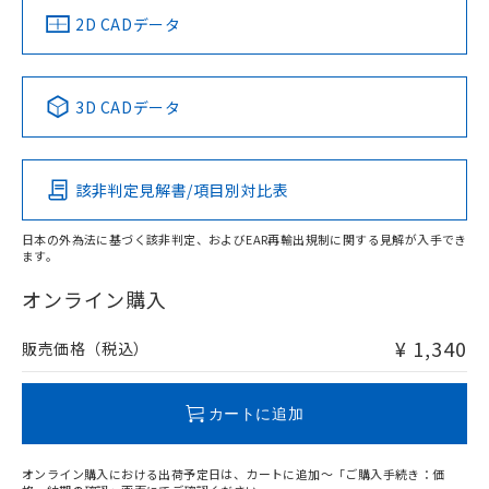
船舶規格）
船舶規格）
船舶規格）
船舶規格
中国 RoHS
注意事項・凡例
2D CADデータ
No
No
No
No
中国 RoHS表
※1 ※2
3D CADデータ
この製品の規格認証/適合状況ページへ
Pb
Hg
Cd
Cr(VI)
その他の認証はこちらのページからご検索ください
該非判定見解書/項目別対比表
O
O
O
O
日本の外為法に基づく該非判定、およびEAR再輸出規制に関する見解が入手でき
ます。
"対応済み"や非含有の記載がされた商品であっても、流通
在庫等で未対応品が混在する可能性があります。
オンライン購入
非含有品が必要な際は、弊社営業部門もしくは販売店へお
問い合わせください。
¥ 1,340
販売価格（税込）
この製品のRoHS/REACH対応状況ページへ
カートに追加
オンライン購入における出荷予定日は、カートに追加～「ご購入手続き：価