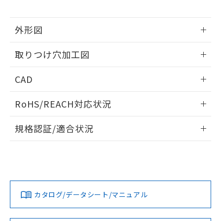
※当社の共同利用者とは、
"個人情報
51物質の非含有証明書（当社基準）
の共同利用に関して"
の「1.共同利
※本証明書は発行日時点で非含有を証明す
用者の範囲」に記載されている法人を
外形図
るもので、過去に遡って非含有を証明する
指します。
ものではありません。
情報更新：2026/05/21
また、RoHS指令のフタル酸エステル類４
取りつけ穴加工図
物質の対応では、対応完了までの期間は出
荷製品に未対応品が混在することから備考
情報更新：2026/05/21
CAD
欄に対応日を記載しておりました。
既に当社にて対応品への在庫切替を完了
ログイン/会員登録いただくと、CADデータをダウンロー
していることから、特段のことがない限
RoHS/REACH対応状況
ドすることができます。
り、2022年1月12日より割愛しておりま
情報更新：2026/7/29
す。
規格認証/適合状況
ログイン/会員登録
EU RoHS
注意事項・凡例
UL認証
CSA認証
CEマーキング
Yes
Yes
Yes
対応状況
対応予定月
※1
※2
ダウンロードデータをご利用いただく前に、以下を必ずお読
みください。
カタログ/データシート/マニュアル
対応済み
ソフトウェアの使用条件
LR型式承認
DNV型式承認
BV型式承認
KR型式承
（イギリス
（ノルウェー
（フランス
（韓国