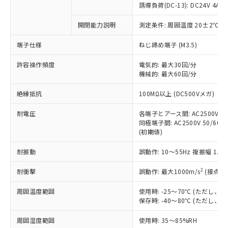
対応済み：EU RoHS指令（10物質）の
誘導負荷(DC-13): DC24V 4A/DC
非含有に対応した製品が提供可能な商品で
す。
開閉能力説明
測定条件: 周囲温度 20±2℃、
対応予定：EU RoHS指令（10物質）の非含
ご利用条件
端子仕様
ねじ締め端子 (M3.5)
有に対応した製品に切り替える予定のある
商品です。
許容操作頻度
電気的: 最大30回/分
対応予定なし：EU RoHS指令（10物質）の
機械的: 最大60回/分
以下の条件をお読みいただき、同意のうえ
非含有に非対応の商品で、対応品を出す予
ご利用ください。
定はありません。
絶縁抵抗
100MΩ以上 (DC500Vメガ)
調査・確認中：EU RoHS指令（10物質）の
本サービスは、当社制御機器事業取扱
※1 中国RoHS○×表
非含有の対応状況を調査中または確認中の
耐電圧
各端子とアース間: AC2500V 50/
商品の当社在庫状況および標準価格
商品です。
同極端子間: AC2500V 50/60Hz
(税抜)を提供させていただくもので
「○」：最大均質材料含有率が中国RoHSの
非該当品：ライセンス料など無形物で、有
(初期値)
す。
基準値以下であることを示します。
害物質有無と関係のない商品です。
当社制御機器事業取扱商品の中には、
「×」：最大均質材料含有率が中国RoHSの
耐振動
誤動作: 10～55Hz 複振幅 1.
仕入先様の事情により、非含有部品として
本サービスの対象外となる商品もある
基準値を超えていることを示します。
いたものが、含有品と判明した場合などや
当社は、これら貴社製品のうち、外国
ことをご了承ください。
2
耐衝撃
誤動作: 最大1000m/s
(接点開
「－」：未確認です。当社販売部門へお問
むを得ず変更することがあります。
為替および外国貿易法に定める商品
在庫状況および標準価格照会結果は、
い合わせください。
（以下｢規制貨物等」という）を輸出
記載している更新日時点での社内デー
周囲温度範囲
使用時: -25～70℃ (ただし
*EU RoHS指令（10物質）：
または国外への提供する場合は、日本
保存時: -40～80℃ (ただし
記
タに基づき作成されるものであり、閲
説明
鉛(Pb) 1000ppm以下、 水銀(Hg) 1000ppm以下、 カド
*中国RoHS10物質の基準値 (GB/T26572)：
国政府の輸出許可(または役務取引許
号
覧された時点での実際の在庫および標
ミウム(Cd) 100ppm以下、
Pb(鉛) :1000ppm、 Hg(水銀) : 1000ppm、 Cd(カドミウ
可)を取得するなどの必要な手続きを
六価クロム(Cr(Ⅵ)) 1000ppm以下、ポリ臭化ビフェニル
周囲湿度範囲
使用時: 35～85%RH
ム) : 100ppm、
準価格とは異なる場合があることをご
類(PBB) 1000ppm以下、ポリ臭化ジフェニルエーテル類