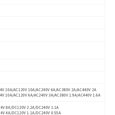
 RoHS指令（10物質）の非含有に対応した製品が提供可能な商品です
oHS指令（10物質）の非含有に対応した製品に切り替える予定のある
 RoHS指令（10物質）の非含有に非対応の商品で、対応品を出す予
 RoHS指令（10物質）の非含有の対応状況を調査中または確認中の
ンス料など無形物で、有害物質有無と関係のない商品です。
○×表
より、非含有部品としていたものが、含有品と判明した場合などやむ
みいただき、同意のうえご利用ください。
材料含有率が中国RoHSの基準値以下であることを示します。
材料含有率が中国RoHSの基準値を超えていることを示します。
V 10A/AC120V 10A/AC240V 6A/AC380V 2A/AC440V 2A
、当社制御機器事業取扱商品の当社在庫状況および標準価格(税抜)
ら貴社製品のうち、外国為替および外国貿易法に定める商品（以下｢
質）：
す。当社販売部門へお問い合わせください。
 10A/AC120V 6A/AC240V 3A/AC380V 1.9A/AC440V 1.6A
 水銀(Hg) 1000ppm以下、 カドミウム(Cd) 100ppm以下、
たは国外への提供する場合は、日本国政府の輸出許可(または役務取
000ppm以下、ポリ臭化ビフェニル類(PBB) 1000ppm以下、ポリ臭化ジフェニルエーテル類(P
事業取扱商品の中には、本サービスの対象外となる商品もあること
手続きをとります。
キシル) (DEHP)(別名：DOP) 1000ppm以下、フタル酸ブチルベンジル（BBP） 100
(GB/T26572)：
以下、フタル酸ジイソブチル (DIBP) 1000ppm以下
び標準価格照会結果は、記載している更新日時点での社内データに
V 8A/DC120V 2.2A/DC240V 1.1A
物を破棄する場合は、完全に破砕するなど、違法に輸出されないよ
(水銀) : 1000ppm、 Cd(カドミウム) : 100ppm、
業用監視および制御機器に対する適用除外項目は除く。
覧された時点での実際の在庫および標準価格とは異なる場合がある
V 4A/DC120V 1.1A/DC240V 0.55A
1000ppm、 PBBs(ポリ臭化ビフェニル類) : 1000ppm、 PBDEs(ポリ臭化ジフェニルエーテル類
物質については閾値を超える意図的な使用がないことを確認しています。