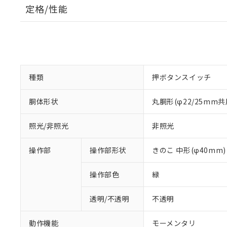
定格/性能
種類
押ボタンスイッチ
胴体形状
丸胴形(φ22/25mm共
照光/非照光
非照光
操作部
操作部形状
きのこ 中形(φ40mm)
操作部色
緑
透明/不透明
不透明
動作機能
モーメンタリ