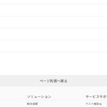
情報更新：2
情報更新：2
ードすることができます。
情報更新：
ログイン/会員登録
CCC認証
電波法
みください。
Yes
N/A
非含有証明書
※3
ページ先頭へ戻る
ダウンロードはこちら
型式承認
NK型式承認
ABS型式承認
韓国
（日本
（アメリカ
ソリューション
サービスサポ
舶規格）
船舶規格）
船舶規格）
解決提案
テスト機貸出