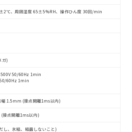
上の在庫あり
 1000ppm、 DIBP(フタル酸ジイソブチル) : 1000ppm、 BBP(フタル酸ブチルベンジル) :
品を、核兵器、ミサイル、化学兵器、生物兵器またはその他武器並
チルヘキシル)) : 1000ppm
況および標準価格はお客様のお取引先、またはお客様担当のオムロ
用いたしません。
0±2℃、周囲湿度 65±5%RH、操作ひん度 30回/min
ご相談ください。
は満たないが在庫あり
製品を第三者に販売する場合は、上記1、2および3の内容を当該第
機器販売店や当社販売拠点は「
販売ネットワーク
」をご確認くだ
販売先および販売に係わる関係者が違法に輸出するおそれがある場
用期限
び標準価格結果を当社の事前の承諾なく第三者に漏洩または開示し
え状況などにより、予定月が前後することがあります。
(最新の在庫状況については、お客様のお取引先、またはお客様担当
（10物質）のすべてが基準値以下であることを示します。
店・当社販売員にご確認ください)
能（部品リスト作成サービス）をご利用いただくには、I-Webメン
使用状況下において有害物質が外部に漏えいし、環境に深刻な影響を
あります。
機種、また在庫状況の情報を公開していない機種
ェブサイト上で当社にご登録された部品リストについて、当社およ
書ダウンロード
す。当社販売部門へお問い合わせください。
品・サービスに関するお客様との取引・商談に必要な範囲で利用す
メガ)
合意する
キャンセル
書をダウンロードすることができます。
利用者とは、
"個人情報の共同利用に関して"
の「1.共同利用者の
0V 50/60Hz 1min
します。
10物質）の非含有証明書
0/60Hz 1min
明書（当社基準）
日時点で非含有を証明するもので、過去に遡って非含有を証明するも
令のフタル酸エステル類４物質の対応では、対応完了までの期間は出
振幅 1.5mm (接点開離1ms以内)
備考欄に対応日を記載しておりました。
品への在庫切替を完了していることから、特段のことがない限り、20
2
(接点開離1ms以内)
す。
 (ただし、氷結、結露しないこと)