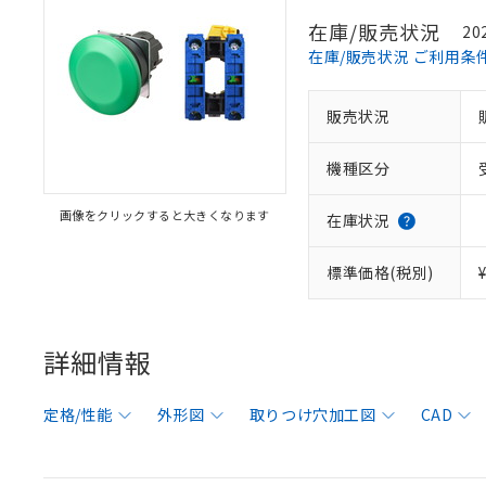
在庫/販売状況
20
在庫/販売状況 ご利用条
販売状況
機種区分
画像をクリックすると大きくなります
在庫状況
標準価格(税別)
詳細情報
定格/性能
外形図
取りつけ穴加工図
CAD