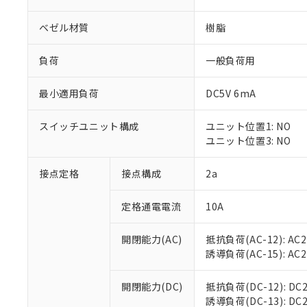
ベゼル材質
樹脂
負荷
一般負荷用
最小適用負荷
DC5V 6mA
※1 対応状況
スイッチユニット構成
ユニット位置1: NO
対応済み：EU
ユニット位置3: NO
対応予定：EU R
対応予定なし：EU
調査・確認中：EU
接点定格
接点構成
2a
ご利用条件
非該当品：ライセ
※1 中国RoHS
仕入先様の事情に
定格通電電流
10A
があります。
以下の条件をお読
「○」：最大均質
「×」：最大均質
開閉能力(AC)
抵抗負荷(AC-12): AC24
本サービスは
当社は、これ
*EU RoHS指令（10物
「－」：未確認で
誘導負荷(AC-15): AC24V
鉛(Pb) 1000ppm以下、
くものです。
う）を輸出ま
記
説明
六価クロム(Cr(Ⅵ)) 1
当社制御機器
などの必要な
フタル酸ビス(2-エチルヘ
号
*中国RoHS10物質の基準値 
ル（DBP） 1000ppm
在庫状況およ
開閉能力(DC)
抵抗負荷(DC-12): DC24
当社は規制貨
Pb(鉛) :1000ppm、 Hg
但し、RoHS指令で産
のであり、閲
誘導負荷(DC-13): DC24
ます。
Cr(Ⅵ)(六価クロム) : 
フタル酸エステル類の４