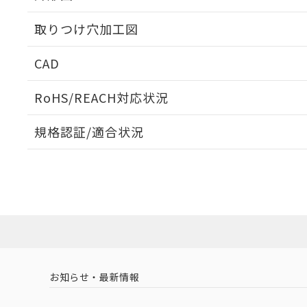
取りつけ穴加工図
CAD
ログイン/会員登録いただくと、CADデータをダウンロ
RoHS/REACH対応状況
規格認証/適合状況
EU RoHS
注意事項・凡例
UL認証
CSA認証
CEマーキング
ダウンロードデータをご利用いただく前に、以下を必ずお読
Yes
Yes
Yes
対応状況
対応予定月
※1
※2
ソフトウェアの使用条件
対応済み
LR型式承認
DNV型式承認
BV型式承認
KR
（イギリス
（ノルウェー
（フランス
（
お知らせ・最新情報
中国 RoHS
注意事項・凡例
船舶規格）
船舶規格）
船舶規格）
船