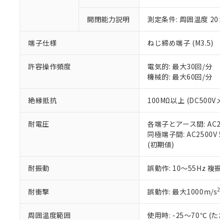
○
一定数以
DBP(フタル酸ジブチル) :
い。
当社は貴社製
DEHP(フタル酸ビス(2-エ
正式な納期状
置等に一切使
開閉能力説明
測定条件: 周囲温度 2
当社販売員に
※2 対応予定月
△
一定数に
当社は、貴社
オムロン制御
また当社は、
※2 環境保護使
端子仕様
ねじ締め端子 (M3.5)
在庫状況およ
部品在庫の切り替
たしません。
－
在庫なし
す。
「ｅ」：有害物質
機器販売
許容操作頻度
電気的: 最大30回/分
マイパーツ機
「10」：通常の
機械的: 最大60回/分
ている必要が
味します。
空
受注生産
お客様が当ウ
※3 非含有証明
「－」：未確認で
白
が、当社の製
絶縁抵抗
100MΩ以上 (DC500V
さい。
下記の非含有証明
※当社の共同
耐電圧
各端子とアース間: AC250
いる法人を指
EU RoHS指令（
同極端子間: AC2500V 5
51物質の非含有証
(初期値)
※本証明書は発行
また、RoHS指
耐振動
誤動作: 10～55Hz 複
混在することから
既に当社にて対応
耐衝撃
誤動作: 最大1000m/s
り割愛しておりま
周囲温度範囲
使用時: -25～70℃