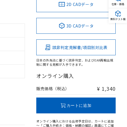
2D CADデータ
在庫・価格
無料テスト機
3D CADデータ
該非判定見解書/項目別対比表
日本の外為法に基づく該非判定、およびEAR再輸出規
制に関する見解が入手できます。
オンライン購入
¥ 1,340
販売価格（税込）
カートに追加
オンライン購入における出荷予定日は、カートに追加
～「ご購入手続き：価格・納期の確認」画面にてご確