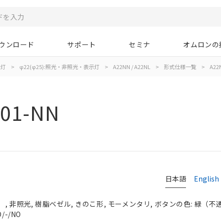
ウンロード
サポート
セミナ
オムロンの
示灯
>
φ22(φ25):照光・非照光・表示灯
>
A22NN / A22NL
>
形式仕様一覧
>
A22
01-NN
日本語
English
 非照光, 樹脂ベゼル, きのこ形, モーメンタリ, ボタンの色: 緑（不透明）
/-/NO