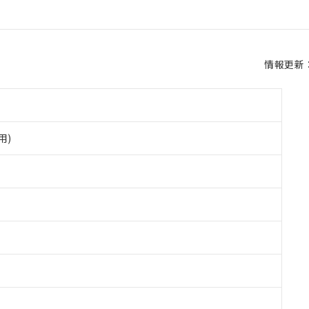
情報更新：2
用)