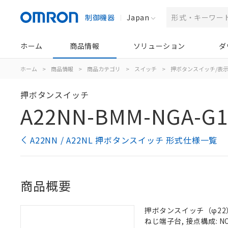
制御機器
Japan
ホーム
商品情報
ソリューション
ダ
ホーム
>
商品情報
>
商品カテゴリ
>
スイッチ
>
押ボタンスイッチ/表
押ボタンスイッチ
A22NN-BMM-NGA-G1
A22NN / A22NL 押ボタンスイッチ 形式仕様一覧
商品概要
押ボタンスイッチ（φ22）,
ねじ端子台, 接点構成: NO