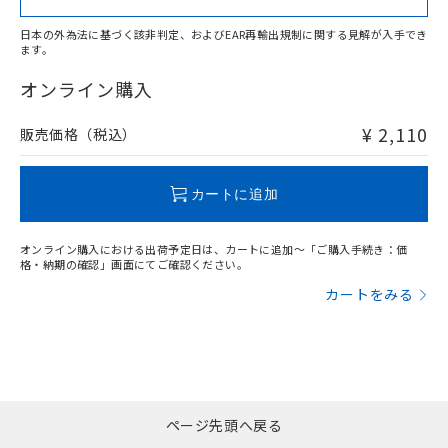
日本の外為法に基づく該非判定、およびEAR再輸出規制に関する見解が入手でき
ます。
"対応済み"や非含有の記載がされた商品であっても、流通
在庫等で未対応品が混在する可能性があります。
オンライン購入
非含有品が必要な際は、弊社営業部門もしくは販売店へお
問い合わせください。
¥ 2,110
販売価格（税込）
この製品のRoHS/REACH対応状況ページへ
カートに追加
オンライン購入における出荷予定日は、カートに追加～「ご購入手続き：価
格・納期の確認」画面にてご確認ください。
カートをみる
ページ先頭へ戻る