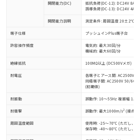
開閉能力(DC)
抵抗負荷(DC-12): DC24V 8A/DC
商品です。
誘導負荷(DC-13): DC24V 4A/DC
対応予定なし：EU RoHS指令（10物質）の
以下の条件をお読みいただき、同意のうえ
非含有に非対応の商品で、対応品を出す予
開閉能力説明
測定条件: 周囲温度 20±2℃、
ご利用ください。
定はありません。
調査・確認中：EU RoHS指令（10物質）の
端子仕様
プッシュインPlus端子台
本サービスは、当社制御機器事業取扱
※1 中国RoHS○×表
非含有の対応状況を調査中または確認中の
商品の当社在庫状況および標準価格
許容操作頻度
商品です。
電気的: 最大30回/分
(税抜)を提供させていただくもので
「○」：最大均質材料含有率が中国RoHSの
機械的: 最大60回/分
非該当品：ライセンス料など無形物で、有
す。
基準値以下であることを示します。
害物質有無と関係のない商品です。
当社制御機器事業取扱商品の中には、
絶縁抵抗
100MΩ以上 (DC500Vメガ)
「×」：最大均質材料含有率が中国RoHSの
仕入先様の事情により、非含有部品として
本サービスの対象外となる商品もある
基準値を超えていることを示します。
いたものが、含有品と判明した場合などや
当社は、これら貴社製品のうち、外国
ことをご了承ください。
耐電圧
各端子とアース間: AC2500V 50/
「－」：未確認です。当社販売部門へお問
むを得ず変更することがあります。
為替および外国貿易法に定める商品
同極端子間: AC2500V 50/60Hz
在庫状況および標準価格照会結果は、
い合わせください。
（以下｢規制貨物等」という）を輸出
(初期値)
記載している更新日時点での社内デー
*EU RoHS指令（10物質）：
または国外への提供する場合は、日本
記
タに基づき作成されるものであり、閲
説明
鉛(Pb) 1000ppm以下、 水銀(Hg) 1000ppm以下、 カド
*中国RoHS10物質の基準値 (GB/T26572)：
耐振動
誤動作: 10～55Hz 複振幅 1.
国政府の輸出許可(または役務取引許
号
覧された時点での実際の在庫および標
ミウム(Cd) 100ppm以下、
Pb(鉛) :1000ppm、 Hg(水銀) : 1000ppm、 Cd(カドミウ
可)を取得するなどの必要な手続きを
六価クロム(Cr(Ⅵ)) 1000ppm以下、ポリ臭化ビフェニル
ム) : 100ppm、
準価格とは異なる場合があることをご
類(PBB) 1000ppm以下、ポリ臭化ジフェニルエーテル類
2
耐衝撃
誤動作: 最大1000m/s
(接点開
Cr(Ⅵ)(六価クロム) : 1000ppm、 PBBs(ポリ臭化ビフェ
とります。
了承ください。
(PBDE) 1000ppm以下、フタル酸ビス(2-エチルヘキシ
○
一定数以上の在庫あり
ニル類) : 1000ppm、 PBDEs(ポリ臭化ジフェニルエーテ
当社は規制貨物を破棄する場合は、完
ル) (DEHP)(別名：DOP) 1000ppm以下、フタル酸ブチ
正式な納期状況および標準価格はお客
ル類) : 1000ppm、
周囲温度範囲
使用時: -25～70℃ (ただし
ルベンジル（BBP） 1000ppm以下、フタル酸ジブチル
全に破砕するなど、違法に輸出されな
DBP(フタル酸ジブチル) : 1000ppm、 DIBP(フタル酸ジ
様のお取引先、またはお客様担当のオ
保存時: -40～80℃ (ただし
（DBP） 1000ppm以下、フタル酸ジイソブチル
イソブチル) : 1000ppm、 BBP(フタル酸ブチルベンジ
△
一定数には満たないが在庫あり
いよう必要な手段を講じます。
ムロン制御機器販売店・当社販売員に
(DIBP) 1000ppm以下
ル) : 1000ppm、
当社は貴社製品を、核兵器、ミサイ
但し、RoHS指令で産業用監視および制御機器に対する
DEHP(フタル酸ビス(2-エチルヘキシル)) : 1000ppm