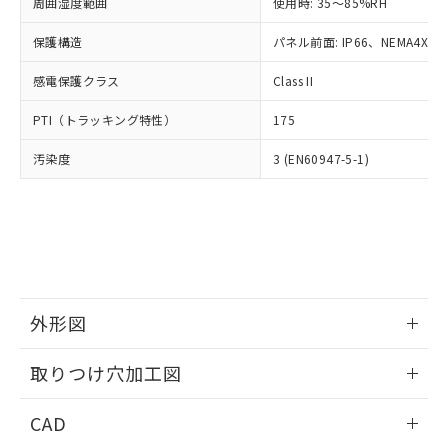
ご相談ください。
周囲湿度範囲
使用時: 35～85%RH
適用除外項目は除く。
ル、化学兵器、生物兵器またはその他
－
在庫なし(最新の在庫状況につ
オムロン制御機器販売店や当社販売拠
フタル酸エステル類の４物質については閾値を超える意
武器並びにこれらの製造装置等に一切
いては、お客様のお取引先、ま
図的な使用がないことを確認しています。
保護構造
パネル前面: IP66、NEMA4X, N
点は「
販売ネットワーク
」をご確認
※2 環境保護使用期限
使用いたしません。
たはお客様担当のオムロン制御
ください。
当社は、貴社製品を第三者に販売する
感電保護クラス
Class II
機器販売店・当社販売員にご確
在庫状況および標準価格結果を当社の
※2 対応予定月
「ｅ」：有害物質（10物質）のすべてが基
場合は、上記1、2および3の内容を当
認ください)
事前の承諾なく第三者に漏洩または開
準値以下であることを示します。
PTI（トラッキング特性）
175
該第三者に通知します。また当社は、
示しないようお願いします。
部品在庫の切り替え状況などにより、予定
「10」：通常の使用状況下において有害物
販売先および販売に係わる関係者が違
マイパーツ機能（部品リスト作成サー
空
受注生産機種、また在庫状況の
汚染度
3 (EN60947-5-1)
月が前後することがあります。
質が外部に漏えいし、環境に深刻な影響を
法に輸出するおそれがある場合は、取
ビス）をご利用いただくには、I-Web
白
情報を公開していない機種
及ぼさない年数を意味します。
り引きをいたしません。
メンバーズにご登録されている必要が
「－」：未確認です。当社販売部門へお問
あります。
い合わせください。
お客様が当ウェブサイト上で当社にご
※3 非含有証明書ダウンロード
登録された部品リストについて、当社
および当社の共同利用者が、当社の製
下記の非含有証明書をダウンロードするこ
品・サービスに関するお客様との取
とができます。
合意する
キャンセル
引・商談に必要な範囲で利用すること
外形図
をご了承ください。
EU RoHS指令（10物質）の非含有証明書
※当社の共同利用者とは、
情報更新：2026/05/21
"個人情報
取りつけ穴加工図
51物質の非含有証明書（当社基準）
の共同利用に関して"
の「1.共同利
※本証明書は発行日時点で非含有を証明す
用者の範囲」に記載されている法人を
情報更新：2026/05/21
るもので、過去に遡って非含有を証明する
CAD
指します。
ものではありません。