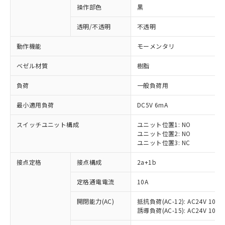
操作部色
黒
透明/不透明
不透明
動作機能
モーメンタリ
ベゼル材質
樹脂
負荷
一般負荷用
最小適用負荷
DC5V 6mA
スイッチユニット構成
ユニット位置1: NO
ユニット位置2: NO
ユニット位置3: NC
※1 対応状況
接点定格
接点構成
2a+1b
対応済み：EU RoHS指令（10物質）の
定格通電電流
10A
非含有に対応した製品が提供可能な商品で
開閉能力(AC)
抵抗負荷(AC-12): AC24V 10A/A
す。
誘導負荷(AC-15): AC24V 10A/AC
対応予定：EU RoHS指令（10物質）の非含
ご利用条件
有に対応した製品に切り替える予定のある