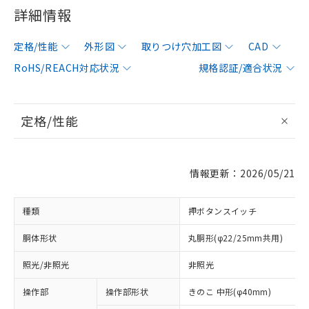
詳細情報
定格/性能
外形図
取りつけ穴加工図
CAD
RoHS/REACH対応状況
規格認証/適合状況
定格/性能
情報更新：2026/05/21
種類
押ボタンスイッチ
胴体形状
丸胴形(φ22/25mm共用)
照光/非照光
非照光
操作部
操作部形状
きのこ 中形(φ40mm)