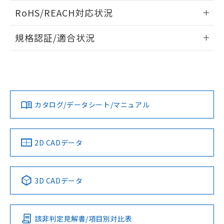
また、RoHS指令のフタル酸エステル類４
ログイン/会員登録いただくと、CADデータをダウンロー
RoHS/REACH対応状況
物質の対応では、対応完了までの期間は出
ドすることができます。
荷製品に未対応品が混在することから備考
情報更新：2026/7/29
欄に対応日を記載しておりました。
規格認証/適合状況
既に当社にて対応品への在庫切替を完了
ログイン/会員登録
EU RoHS
注意事項・凡例
A22NN-BMM-NBA-P112-NNについての規格認証/適合状況に
していることから、特段のことがない限
ついては、「カスタマーサポートセンタ お客様相談室」また
り、2022年1月12日より割愛しておりま
は貴社担当オムロン営業員または販売店にお問い合わせくだ
す。
対応状況
対応予定月
※1
※2
さい。
ダウンロードデータをご利用いただく前に、以下を必ずお読
みください。
カタログ/データシート/マニュアル
対応済み
ソフトウェアの使用条件
お問い合わせ
中国 RoHS
注意事項・凡例
2D CADデータ
中国 RoHS表
※1 ※2
3D CADデータ
Pb
Hg
Cd
Cr(VI)
該非判定見解書/項目別対比表
O
O
O
O