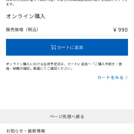
ます。
"対応済み"や非含有の記載がされた商品であっても、流通
在庫等で未対応品が混在する可能性があります。
オンライン購入
非含有品が必要な際は、弊社営業部門もしくは販売店へお
問い合わせください。
¥ 990
販売価格（税込）
この製品のRoHS/REACH対応状況ページへ
カートに追加
オンライン購入における出荷予定日は、カートに追加～「ご購入手続き：価
格・納期の確認」画面にてご確認ください。
カートをみる
ページ先頭へ戻る
お知らせ・最新情報