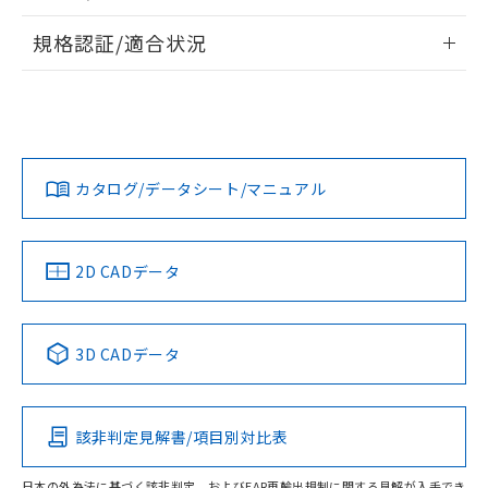
物質の対応では、対応完了までの期間は出
情報更新：2026/7/29
荷製品に未対応品が混在することから備考
規格認証/適合状況
欄に対応日を記載しておりました。
ログイン/会員登録
EU RoHS
注意事項・凡例
既に当社にて対応品への在庫切替を完了
UL認証
CSA認証
CEマーキング
していることから、特段のことがない限
り、2022年1月12日より割愛しておりま
Yes
Yes
Yes
対応状況
対応予定月
※1
※2
す。
ダウンロードデータをご利用いただく前に、以下を必ずお読
みください。
カタログ/データシート/マニュアル
対応済み
ソフトウェアの使用条件
LR型式承認
DNV型式承認
BV型式承認
KR型式承
（イギリス
（ノルウェー
（フランス
（韓国
船舶規格）
船舶規格）
船舶規格）
船舶規格
中国 RoHS
注意事項・凡例
2D CADデータ
No
No
No
No
中国 RoHS表
※1 ※2
3D CADデータ
この製品の規格認証/適合状況ページへ
Pb
Hg
Cd
Cr(VI)
その他の認証はこちらのページからご検索ください
該非判定見解書/項目別対比表
O
O
O
O
日本の外為法に基づく該非判定、およびEAR再輸出規制に関する見解が入手でき