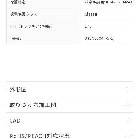
－
在庫なし(最新の在庫状況につ
オムロン制御機器販売店や当社販売拠
保護構造
パネル前面: IP66、NEMA4X, N
フタル酸エステル類の４物質については閾値を超える意
武器並びにこれらの製造装置等に一切
いては、お客様のお取引先、ま
図的な使用がないことを確認しています。
点は「
販売ネットワーク
」をご確認
※2 環境保護使用期限
使用いたしません。
たはお客様担当のオムロン制御
感電保護クラス
Class II
ください。
当社は、貴社製品を第三者に販売する
機器販売店・当社販売員にご確
在庫状況および標準価格結果を当社の
※2 対応予定月
「ｅ」：有害物質（10物質）のすべてが基
場合は、上記1、2および3の内容を当
PTI（トラッキング特性）
175
認ください)
事前の承諾なく第三者に漏洩または開
準値以下であることを示します。
該第三者に通知します。また当社は、
示しないようお願いします。
部品在庫の切り替え状況などにより、予定
「10」：通常の使用状況下において有害物
汚染度
3 (EN60947-5-1)
販売先および販売に係わる関係者が違
マイパーツ機能（部品リスト作成サー
空
受注生産機種、また在庫状況の
月が前後することがあります。
質が外部に漏えいし、環境に深刻な影響を
法に輸出するおそれがある場合は、取
ビス）をご利用いただくには、I-Web
白
情報を公開していない機種
及ぼさない年数を意味します。
り引きをいたしません。
メンバーズにご登録されている必要が
「－」：未確認です。当社販売部門へお問
あります。
い合わせください。
お客様が当ウェブサイト上で当社にご
※3 非含有証明書ダウンロード
登録された部品リストについて、当社
および当社の共同利用者が、当社の製
下記の非含有証明書をダウンロードするこ
品・サービスに関するお客様との取
外形図
とができます。
合意する
キャンセル
引・商談に必要な範囲で利用すること
をご了承ください。
情報更新：2026/05/21
EU RoHS指令（10物質）の非含有証明書
取りつけ穴加工図
※当社の共同利用者とは、
"個人情報
51物質の非含有証明書（当社基準）
の共同利用に関して"
の「1.共同利
情報更新：2026/05/21
※本証明書は発行日時点で非含有を証明す
用者の範囲」に記載されている法人を
CAD
るもので、過去に遡って非含有を証明する
指します。
ものではありません。
ログイン/会員登録いただくと、CADデータをダウンロー
RoHS/REACH対応状況
また、RoHS指令のフタル酸エステル類４
ドすることができます。