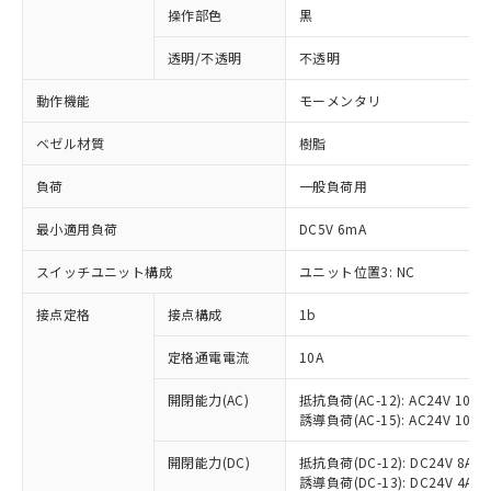
操作部色
黒
透明/不透明
不透明
動作機能
モーメンタリ
ベゼル材質
樹脂
負荷
一般負荷用
最小適用負荷
DC5V 6mA
スイッチユニット構成
ユニット位置3: NC
接点定格
接点構成
1b
※1 対応状況
定格通電電流
10A
対応済み：EU RoHS指令（10物質）の
非含有に対応した製品が提供可能な商品で
開閉能力(AC)
抵抗負荷(AC-12): AC24V 10A/A
誘導負荷(AC-15): AC24V 10A/AC
す。
対応予定：EU RoHS指令（10物質）の非含
ご利用条件
開閉能力(DC)
抵抗負荷(DC-12): DC24V 8A/DC
有に対応した製品に切り替える予定のある
誘導負荷(DC-13): DC24V 4A/DC