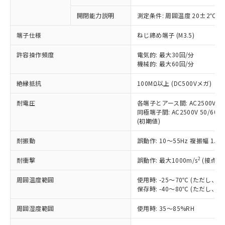
商品です。
対応予定なし：EU RoHS指令（10物質）の
開閉能力説明
測定条件: 周囲温度 20±2℃、
以下の条件をお読みいただき、同意のうえ
非含有に非対応の商品で、対応品を出す予
ご利用ください。
定はありません。
端子仕様
ねじ締め端子 (M3.5)
調査・確認中：EU RoHS指令（10物質）の
本サービスは、当社制御機器事業取扱
※1 中国RoHS○×表
非含有の対応状況を調査中または確認中の
許容操作頻度
電気的: 最大30回/分
商品の当社在庫状況および標準価格
商品です。
機械的: 最大60回/分
(税抜)を提供させていただくもので
「○」：最大均質材料含有率が中国RoHSの
非該当品：ライセンス料など無形物で、有
す。
絶縁抵抗
基準値以下であることを示します。
100MΩ以上 (DC500Vメガ)
害物質有無と関係のない商品です。
当社制御機器事業取扱商品の中には、
「×」：最大均質材料含有率が中国RoHSの
仕入先様の事情により、非含有部品として
本サービスの対象外となる商品もある
耐電圧
各端子とアース間: AC2500V 50/
基準値を超えていることを示します。
いたものが、含有品と判明した場合などや
当社は、これら貴社製品のうち、外国
ことをご了承ください。
同極端子間: AC2500V 50/60Hz
「－」：未確認です。当社販売部門へお問
むを得ず変更することがあります。
為替および外国貿易法に定める商品
(初期値)
在庫状況および標準価格照会結果は、
い合わせください。
（以下｢規制貨物等」という）を輸出
記載している更新日時点での社内デー
*EU RoHS指令（10物質）：
または国外への提供する場合は、日本
耐振動
誤動作: 10～55Hz 複振幅 1.
記
タに基づき作成されるものであり、閲
説明
鉛(Pb) 1000ppm以下、 水銀(Hg) 1000ppm以下、 カド
*中国RoHS10物質の基準値 (GB/T26572)：
国政府の輸出許可(または役務取引許
号
覧された時点での実際の在庫および標
ミウム(Cd) 100ppm以下、
Pb(鉛) :1000ppm、 Hg(水銀) : 1000ppm、 Cd(カドミウ
2
耐衝撃
誤動作: 最大1000m/s
(接点開
可)を取得するなどの必要な手続きを
六価クロム(Cr(Ⅵ)) 1000ppm以下、ポリ臭化ビフェニル
ム) : 100ppm、
準価格とは異なる場合があることをご
類(PBB) 1000ppm以下、ポリ臭化ジフェニルエーテル類
Cr(Ⅵ)(六価クロム) : 1000ppm、 PBBs(ポリ臭化ビフェ
とります。
了承ください。
(PBDE) 1000ppm以下、フタル酸ビス(2-エチルヘキシ
○
一定数以上の在庫あり
ニル類) : 1000ppm、 PBDEs(ポリ臭化ジフェニルエーテ
周囲温度範囲
使用時: -25～70℃ (ただし
当社は規制貨物を破棄する場合は、完
ル) (DEHP)(別名：DOP) 1000ppm以下、フタル酸ブチ
正式な納期状況および標準価格はお客
ル類) : 1000ppm、
保存時: -40～80℃ (ただし
ルベンジル（BBP） 1000ppm以下、フタル酸ジブチル
全に破砕するなど、違法に輸出されな
DBP(フタル酸ジブチル) : 1000ppm、 DIBP(フタル酸ジ
様のお取引先、またはお客様担当のオ
（DBP） 1000ppm以下、フタル酸ジイソブチル
イソブチル) : 1000ppm、 BBP(フタル酸ブチルベンジ
△
一定数には満たないが在庫あり
いよう必要な手段を講じます。
ムロン制御機器販売店・当社販売員に
(DIBP) 1000ppm以下
ル) : 1000ppm、
周囲湿度範囲
使用時: 35～85%RH
当社は貴社製品を、核兵器、ミサイ
但し、RoHS指令で産業用監視および制御機器に対する
DEHP(フタル酸ビス(2-エチルヘキシル)) : 1000ppm
ご相談ください。
適用除外項目は除く。
ル、化学兵器、生物兵器またはその他