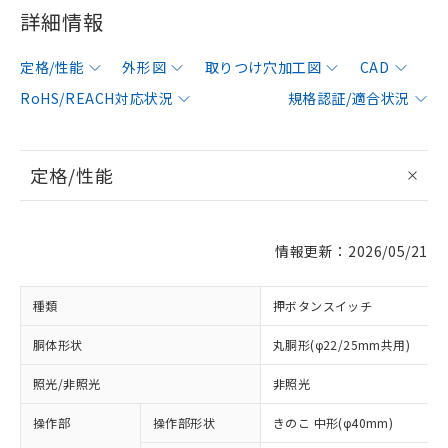
詳細情報
定格/性能
外形図
取りつけ穴加工図
CAD
RoHS/REACH対応状況
規格認証/適合状況
定格/性能
情報更新：2026/05/21
種類
押ボタンスイッチ
胴体形状
丸胴形(φ22/25mm共用)
照光/非照光
非照光
操作部
操作部形状
きのこ 中形(φ40mm)