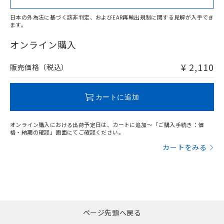
日本の外為法に基づく該非判定、およびEAR再輸出規制に関する見解が入手でき
ます。
"対応済み"や非含有の記載がされた商品であっても、流通
在庫等で未対応品が混在する可能性があります。
オンライン購入
非含有品が必要な際は、弊社営業部門もしくは販売店へお
問い合わせください。
¥ 2,110
販売価格（税込）
この製品のRoHS/REACH対応状況ページへ
カートに追加
オンライン購入における出荷予定日は、カートに追加～「ご購入手続き：価
格・納期の確認」画面にてご確認ください。
カートをみる
ページ先頭へ戻る