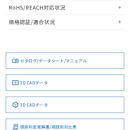
また、RoHS指令のフタル酸エステル類４
ログイン/会員登録いただくと、CADデータをダウンロー
RoHS/REACH対応状況
物質の対応では、対応完了までの期間は出
ドすることができます。
荷製品に未対応品が混在することから備考
情報更新：2026/7/29
欄に対応日を記載しておりました。
規格認証/適合状況
既に当社にて対応品への在庫切替を完了
ログイン/会員登録
EU RoHS
注意事項・凡例
A22NN-BMM-NAA-P222-NNについての規格認証/適合状況に
していることから、特段のことがない限
ついては、「カスタマーサポートセンタ お客様相談室」また
り、2022年1月12日より割愛しておりま
は貴社担当オムロン営業員または販売店にお問い合わせくだ
す。
対応状況
対応予定月
※1
※2
さい。
ダウンロードデータをご利用いただく前に、以下を必ずお読
みください。
カタログ/データシート/マニュアル
対応済み
ソフトウェアの使用条件
お問い合わせ
中国 RoHS
注意事項・凡例
2D CADデータ
中国 RoHS表
※1 ※2
3D CADデータ
Pb
Hg
Cd
Cr(VI)
該非判定見解書/項目別対比表
O
O
O
O