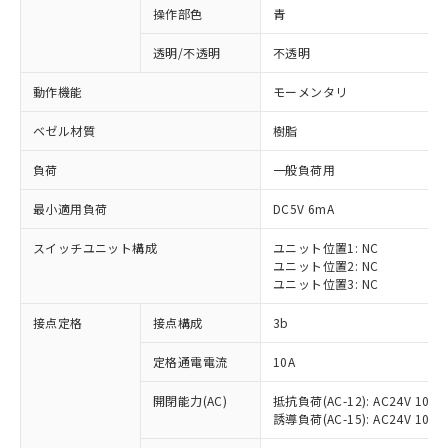
操作部色
青
透明/不透明
不透明
動作機能
モーメンタリ
ベゼル材質
樹脂
負荷
一般負荷用
最小適用負荷
DC5V 6mA
スイッチユニット構成
ユニット位置1: NC
ユニット位置2: NC
ユニット位置3: NC
※1 対応状況
接点定格
接点構成
3b
対応済み：EU RoHS指令（10物質）の
定格通電電流
10A
非含有に対応した製品が提供可能な商品で
開閉能力(AC)
抵抗負荷(AC-12): AC24V 10A/A
す。
誘導負荷(AC-15): AC24V 10A/AC
対応予定：EU RoHS指令（10物質）の非含
ご利用条件
有に対応した製品に切り替える予定のある