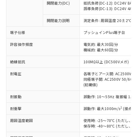
開閉能力(DC)
抵抗負荷(DC-12): DC24V 8A/DC
商品です。
誘導負荷(DC-13): DC24V 4A/DC
対応予定なし：EU RoHS指令（10物質）の
以下の条件をお読みいただき、同意のうえ
非含有に非対応の商品で、対応品を出す予
開閉能力説明
測定条件: 周囲温度 20±2℃、
ご利用ください。
定はありません。
調査・確認中：EU RoHS指令（10物質）の
端子仕様
プッシュインPlus端子台
本サービスは、当社制御機器事業取扱
※1 中国RoHS○×表
非含有の対応状況を調査中または確認中の
商品の当社在庫状況および標準価格
許容操作頻度
商品です。
電気的: 最大30回/分
(税抜)を提供させていただくもので
「○」：最大均質材料含有率が中国RoHSの
機械的: 最大60回/分
非該当品：ライセンス料など無形物で、有
す。
基準値以下であることを示します。
害物質有無と関係のない商品です。
当社制御機器事業取扱商品の中には、
絶縁抵抗
100MΩ以上 (DC500Vメガ)
「×」：最大均質材料含有率が中国RoHSの
仕入先様の事情により、非含有部品として
本サービスの対象外となる商品もある
基準値を超えていることを示します。
いたものが、含有品と判明した場合などや
当社は、これら貴社製品のうち、外国
ことをご了承ください。
耐電圧
各端子とアース間: AC2500V 50/
「－」：未確認です。当社販売部門へお問
むを得ず変更することがあります。
為替および外国貿易法に定める商品
同極端子間: AC2500V 50/60Hz
在庫状況および標準価格照会結果は、
い合わせください。
（以下｢規制貨物等」という）を輸出
(初期値)
記載している更新日時点での社内デー
*EU RoHS指令（10物質）：
または国外への提供する場合は、日本
記
タに基づき作成されるものであり、閲
説明
鉛(Pb) 1000ppm以下、 水銀(Hg) 1000ppm以下、 カド
*中国RoHS10物質の基準値 (GB/T26572)：
耐振動
誤動作: 10～55Hz 複振幅 1.
国政府の輸出許可(または役務取引許
号
覧された時点での実際の在庫および標
ミウム(Cd) 100ppm以下、
Pb(鉛) :1000ppm、 Hg(水銀) : 1000ppm、 Cd(カドミウ
可)を取得するなどの必要な手続きを
六価クロム(Cr(Ⅵ)) 1000ppm以下、ポリ臭化ビフェニル
ム) : 100ppm、
準価格とは異なる場合があることをご
類(PBB) 1000ppm以下、ポリ臭化ジフェニルエーテル類
2
耐衝撃
誤動作: 最大1000m/s
(接点開
Cr(Ⅵ)(六価クロム) : 1000ppm、 PBBs(ポリ臭化ビフェ
とります。
了承ください。
(PBDE) 1000ppm以下、フタル酸ビス(2-エチルヘキシ
○
一定数以上の在庫あり
ニル類) : 1000ppm、 PBDEs(ポリ臭化ジフェニルエーテ
当社は規制貨物を破棄する場合は、完
ル) (DEHP)(別名：DOP) 1000ppm以下、フタル酸ブチ
正式な納期状況および標準価格はお客
ル類) : 1000ppm、
周囲温度範囲
使用時: -25～70℃ (ただし
ルベンジル（BBP） 1000ppm以下、フタル酸ジブチル
全に破砕するなど、違法に輸出されな
DBP(フタル酸ジブチル) : 1000ppm、 DIBP(フタル酸ジ
様のお取引先、またはお客様担当のオ
保存時: -40～80℃ (ただし
（DBP） 1000ppm以下、フタル酸ジイソブチル
イソブチル) : 1000ppm、 BBP(フタル酸ブチルベンジ
△
一定数には満たないが在庫あり
いよう必要な手段を講じます。
ムロン制御機器販売店・当社販売員に
(DIBP) 1000ppm以下
ル) : 1000ppm、
当社は貴社製品を、核兵器、ミサイ
但し、RoHS指令で産業用監視および制御機器に対する
DEHP(フタル酸ビス(2-エチルヘキシル)) : 1000ppm