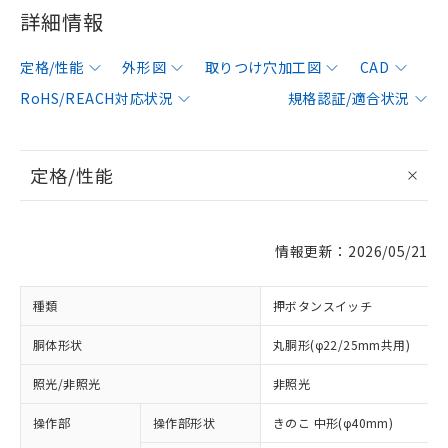
詳細情報
定格/性能
外形図
取りつけ穴加工図
CAD
RoHS/REACH対応状況
規格認証/適合状況
定格/性能
情報更新：2026/05/21
種類
押ボタンスイッチ
胴体形状
丸胴形(φ22/25mm共用)
照光/非照光
非照光
操作部
操作部形状
きのこ 中形(φ40mm)