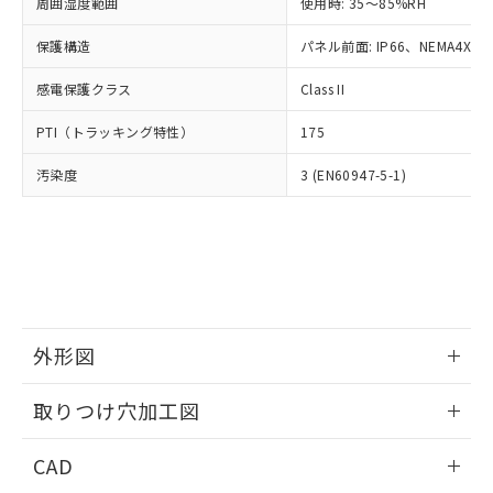
ご相談ください。
周囲湿度範囲
使用時: 35～85%RH
適用除外項目は除く。
ル、化学兵器、生物兵器またはその他
－
在庫なし(最新の在庫状況につ
オムロン制御機器販売店や当社販売拠
フタル酸エステル類の４物質については閾値を超える意
武器並びにこれらの製造装置等に一切
いては、お客様のお取引先、ま
図的な使用がないことを確認しています。
保護構造
パネル前面: IP66、NEMA4X, N
点は「
販売ネットワーク
」をご確認
※2 環境保護使用期限
使用いたしません。
たはお客様担当のオムロン制御
ください。
当社は、貴社製品を第三者に販売する
感電保護クラス
Class II
機器販売店・当社販売員にご確
在庫状況および標準価格結果を当社の
※2 対応予定月
「ｅ」：有害物質（10物質）のすべてが基
場合は、上記1、2および3の内容を当
認ください)
事前の承諾なく第三者に漏洩または開
準値以下であることを示します。
PTI（トラッキング特性）
175
該第三者に通知します。また当社は、
示しないようお願いします。
部品在庫の切り替え状況などにより、予定
「10」：通常の使用状況下において有害物
販売先および販売に係わる関係者が違
マイパーツ機能（部品リスト作成サー
空
受注生産機種、また在庫状況の
汚染度
3 (EN60947-5-1)
月が前後することがあります。
質が外部に漏えいし、環境に深刻な影響を
法に輸出するおそれがある場合は、取
ビス）をご利用いただくには、I-Web
白
情報を公開していない機種
及ぼさない年数を意味します。
り引きをいたしません。
メンバーズにご登録されている必要が
「－」：未確認です。当社販売部門へお問
あります。
い合わせください。
お客様が当ウェブサイト上で当社にご
※3 非含有証明書ダウンロード
登録された部品リストについて、当社
および当社の共同利用者が、当社の製
下記の非含有証明書をダウンロードするこ
品・サービスに関するお客様との取
とができます。
合意する
キャンセル
引・商談に必要な範囲で利用すること
外形図
をご了承ください。
EU RoHS指令（10物質）の非含有証明書
※当社の共同利用者とは、
情報更新：2026/05/21
"個人情報
取りつけ穴加工図
51物質の非含有証明書（当社基準）
の共同利用に関して"
の「1.共同利
※本証明書は発行日時点で非含有を証明す
用者の範囲」に記載されている法人を
情報更新：2026/05/21
るもので、過去に遡って非含有を証明する
CAD
指します。
ものではありません。