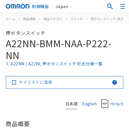
制御機器
Japan
ホーム
>
商品情報
>
商品カテゴリ
>
スイッチ
>
押ボタンスイッチ/表示灯
押ボタンスイッチ
A22NN-BMM-NAA-P222-
NN
A22NN / A22NL 押ボタンスイッチ 形式仕様一覧
マイリストに追加
日本語
English
PDF出力
商品概要