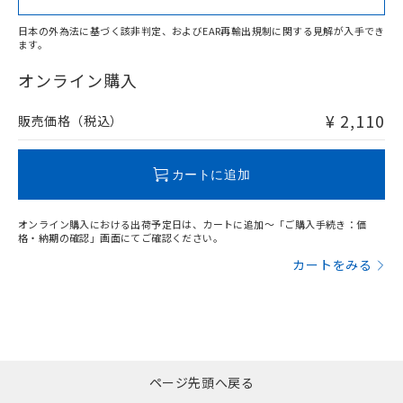
日本の外為法に基づく該非判定、およびEAR再輸出規制に関する見解が入手でき
ます。
"対応済み"や非含有の記載がされた商品であっても、流通
在庫等で未対応品が混在する可能性があります。
オンライン購入
非含有品が必要な際は、弊社営業部門もしくは販売店へお
問い合わせください。
¥ 2,110
販売価格（税込）
この製品のRoHS/REACH対応状況ページへ
カートに追加
オンライン購入における出荷予定日は、カートに追加～「ご購入手続き：価
格・納期の確認」画面にてご確認ください。
カートをみる
ページ先頭へ戻る