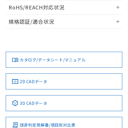
また、RoHS指令のフタル酸エステル類４
ログイン/会員登録いただくと、CADデータをダウンロー
RoHS/REACH対応状況
物質の対応では、対応完了までの期間は出
ドすることができます。
荷製品に未対応品が混在することから備考
情報更新：2026/7/29
欄に対応日を記載しておりました。
規格認証/適合状況
既に当社にて対応品への在庫切替を完了
ログイン/会員登録
EU RoHS
注意事項・凡例
A22NN-BMM-NAA-P112-NNについての規格認証/適合状況に
していることから、特段のことがない限
ついては、「カスタマーサポートセンタ お客様相談室」また
り、2022年1月12日より割愛しておりま
は貴社担当オムロン営業員または販売店にお問い合わせくだ
す。
対応状況
対応予定月
※1
※2
さい。
ダウンロードデータをご利用いただく前に、以下を必ずお読
みください。
カタログ/データシート/マニュアル
対応済み
ソフトウェアの使用条件
お問い合わせ
中国 RoHS
注意事項・凡例
2D CADデータ
中国 RoHS表
※1 ※2
3D CADデータ
Pb
Hg
Cd
Cr(VI)
該非判定見解書/項目別対比表
O
O
O
O