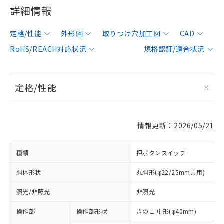
詳細情報
定格/性能
外形図
取りつけ穴加工図
CAD
RoHS/REACH対応状況
規格認証/適合状況
定格/性能
情報更新：2026/05/21
種類
押ボタンスイッチ
胴体形状
丸胴形(φ22/25mm共用)
照光/非照光
非照光
操作部
操作部形状
きのこ 中形(φ40mm)