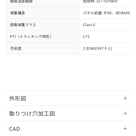
ご相談ください。
周囲湿度範囲
使用時: 35～85%RH
適用除外項目は除く。
ル、化学兵器、生物兵器またはその他
－
在庫なし(最新の在庫状況につ
オムロン制御機器販売店や当社販売拠
フタル酸エステル類の４物質については閾値を超える意
武器並びにこれらの製造装置等に一切
いては、お客様のお取引先、ま
図的な使用がないことを確認しています。
保護構造
パネル前面: IP66、NEMA4X, N
点は「
販売ネットワーク
」をご確認
※2 環境保護使用期限
使用いたしません。
たはお客様担当のオムロン制御
ください。
当社は、貴社製品を第三者に販売する
感電保護クラス
Class II
機器販売店・当社販売員にご確
在庫状況および標準価格結果を当社の
※2 対応予定月
「ｅ」：有害物質（10物質）のすべてが基
場合は、上記1、2および3の内容を当
認ください)
事前の承諾なく第三者に漏洩または開
準値以下であることを示します。
PTI（トラッキング特性）
175
該第三者に通知します。また当社は、
示しないようお願いします。
部品在庫の切り替え状況などにより、予定
「10」：通常の使用状況下において有害物
販売先および販売に係わる関係者が違
マイパーツ機能（部品リスト作成サー
空
受注生産機種、また在庫状況の
汚染度
3 (EN60947-5-1)
月が前後することがあります。
質が外部に漏えいし、環境に深刻な影響を
法に輸出するおそれがある場合は、取
ビス）をご利用いただくには、I-Web
白
情報を公開していない機種
及ぼさない年数を意味します。
り引きをいたしません。
メンバーズにご登録されている必要が
「－」：未確認です。当社販売部門へお問
あります。
い合わせください。
お客様が当ウェブサイト上で当社にご
※3 非含有証明書ダウンロード
登録された部品リストについて、当社
および当社の共同利用者が、当社の製
下記の非含有証明書をダウンロードするこ
品・サービスに関するお客様との取
とができます。
合意する
キャンセル
引・商談に必要な範囲で利用すること
外形図
をご了承ください。
EU RoHS指令（10物質）の非含有証明書
※当社の共同利用者とは、
情報更新：2026/05/21
"個人情報
取りつけ穴加工図
51物質の非含有証明書（当社基準）
の共同利用に関して"
の「1.共同利
※本証明書は発行日時点で非含有を証明す
用者の範囲」に記載されている法人を
情報更新：2026/05/21
るもので、過去に遡って非含有を証明する
CAD
指します。
ものではありません。