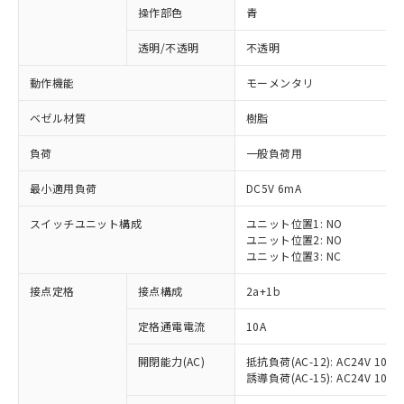
操作部色
青
透明/不透明
不透明
動作機能
モーメンタリ
ベゼル材質
樹脂
負荷
一般負荷用
最小適用負荷
DC5V 6mA
スイッチユニット構成
ユニット位置1: NO
ユニット位置2: NO
ユニット位置3: NC
※1 対応状況
接点定格
接点構成
2a+1b
対応済み：EU RoHS指令（10物質）の
定格通電電流
10A
非含有に対応した製品が提供可能な商品で
開閉能力(AC)
抵抗負荷(AC-12): AC24V 10A/A
す。
誘導負荷(AC-15): AC24V 10A/AC
対応予定：EU RoHS指令（10物質）の非含
ご利用条件
有に対応した製品に切り替える予定のある