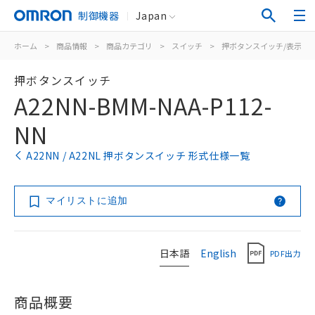
制御機器
Japan
ホーム
>
商品情報
>
商品カテゴリ
>
スイッチ
>
押ボタンスイッチ/表示灯
押ボタンスイッチ
A22NN-BMM-NAA-P112-
NN
A22NN / A22NL 押ボタンスイッチ 形式仕様一覧
マイリストに追加
日本語
English
PDF出力
商品概要