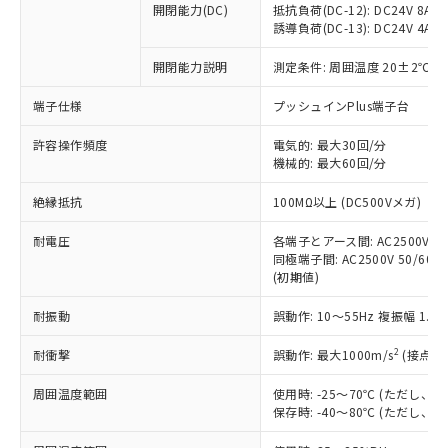
開閉能力(DC)
抵抗負荷(DC-12): DC24V 8A/DC
商品です。
誘導負荷(DC-13): DC24V 4A/DC
対応予定なし：EU RoHS指令（10物質）の
以下の条件をお読みいただき、同意のうえ
非含有に非対応の商品で、対応品を出す予
開閉能力説明
測定条件: 周囲温度 20±2℃、
ご利用ください。
定はありません。
調査・確認中：EU RoHS指令（10物質）の
端子仕様
プッシュインPlus端子台
本サービスは、当社制御機器事業取扱
※1 中国RoHS○×表
非含有の対応状況を調査中または確認中の
商品の当社在庫状況および標準価格
許容操作頻度
商品です。
電気的: 最大30回/分
(税抜)を提供させていただくもので
「○」：最大均質材料含有率が中国RoHSの
機械的: 最大60回/分
非該当品：ライセンス料など無形物で、有
す。
基準値以下であることを示します。
害物質有無と関係のない商品です。
当社制御機器事業取扱商品の中には、
絶縁抵抗
100MΩ以上 (DC500Vメガ)
「×」：最大均質材料含有率が中国RoHSの
仕入先様の事情により、非含有部品として
本サービスの対象外となる商品もある
基準値を超えていることを示します。
いたものが、含有品と判明した場合などや
当社は、これら貴社製品のうち、外国
ことをご了承ください。
耐電圧
各端子とアース間: AC2500V 50/
「－」：未確認です。当社販売部門へお問
むを得ず変更することがあります。
為替および外国貿易法に定める商品
同極端子間: AC2500V 50/60Hz
在庫状況および標準価格照会結果は、
い合わせください。
（以下｢規制貨物等」という）を輸出
(初期値)
記載している更新日時点での社内デー
*EU RoHS指令（10物質）：
または国外への提供する場合は、日本
記
タに基づき作成されるものであり、閲
説明
鉛(Pb) 1000ppm以下、 水銀(Hg) 1000ppm以下、 カド
*中国RoHS10物質の基準値 (GB/T26572)：
耐振動
誤動作: 10～55Hz 複振幅 1.
国政府の輸出許可(または役務取引許
号
覧された時点での実際の在庫および標
ミウム(Cd) 100ppm以下、
Pb(鉛) :1000ppm、 Hg(水銀) : 1000ppm、 Cd(カドミウ
可)を取得するなどの必要な手続きを
六価クロム(Cr(Ⅵ)) 1000ppm以下、ポリ臭化ビフェニル
ム) : 100ppm、
準価格とは異なる場合があることをご
類(PBB) 1000ppm以下、ポリ臭化ジフェニルエーテル類
2
耐衝撃
誤動作: 最大1000m/s
(接点開
Cr(Ⅵ)(六価クロム) : 1000ppm、 PBBs(ポリ臭化ビフェ
とります。
了承ください。
(PBDE) 1000ppm以下、フタル酸ビス(2-エチルヘキシ
○
一定数以上の在庫あり
ニル類) : 1000ppm、 PBDEs(ポリ臭化ジフェニルエーテ
当社は規制貨物を破棄する場合は、完
ル) (DEHP)(別名：DOP) 1000ppm以下、フタル酸ブチ
正式な納期状況および標準価格はお客
ル類) : 1000ppm、
周囲温度範囲
使用時: -25～70℃ (ただし
ルベンジル（BBP） 1000ppm以下、フタル酸ジブチル
全に破砕するなど、違法に輸出されな
DBP(フタル酸ジブチル) : 1000ppm、 DIBP(フタル酸ジ
様のお取引先、またはお客様担当のオ
保存時: -40～80℃ (ただし
（DBP） 1000ppm以下、フタル酸ジイソブチル
イソブチル) : 1000ppm、 BBP(フタル酸ブチルベンジ
△
一定数には満たないが在庫あり
いよう必要な手段を講じます。
ムロン制御機器販売店・当社販売員に
(DIBP) 1000ppm以下
ル) : 1000ppm、
当社は貴社製品を、核兵器、ミサイ
但し、RoHS指令で産業用監視および制御機器に対する
DEHP(フタル酸ビス(2-エチルヘキシル)) : 1000ppm