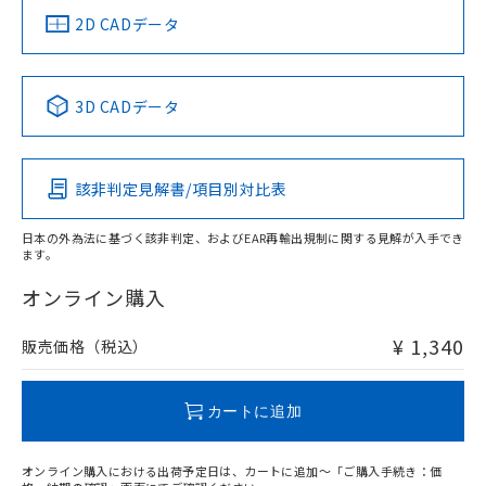
船舶規格）
船舶規格）
船舶規格）
船舶規格
中国 RoHS
注意事項・凡例
2D CADデータ
No
No
No
No
中国 RoHS表
※1 ※2
3D CADデータ
この製品の規格認証/適合状況ページへ
Pb
Hg
Cd
Cr(VI)
その他の認証はこちらのページからご検索ください
該非判定見解書/項目別対比表
O
O
O
O
日本の外為法に基づく該非判定、およびEAR再輸出規制に関する見解が入手でき
ます。
"対応済み"や非含有の記載がされた商品であっても、流通
在庫等で未対応品が混在する可能性があります。
オンライン購入
非含有品が必要な際は、弊社営業部門もしくは販売店へお
問い合わせください。
¥ 1,340
販売価格（税込）
この製品のRoHS/REACH対応状況ページへ
カートに追加
オンライン購入における出荷予定日は、カートに追加～「ご購入手続き：価