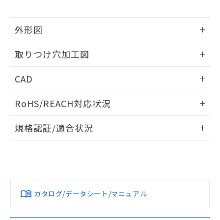
※当社の共同利用者とは、
"個人情報
51物質の非含有証明書（当社基準）
の共同利用に関して"
の「1.共同利
※本証明書は発行日時点で非含有を証明す
用者の範囲」に記載されている法人を
外形図
るもので、過去に遡って非含有を証明する
指します。
ものではありません。
情報更新：2026/05/21
また、RoHS指令のフタル酸エステル類４
取りつけ穴加工図
物質の対応では、対応完了までの期間は出
荷製品に未対応品が混在することから備考
情報更新：2026/05/21
CAD
欄に対応日を記載しておりました。
既に当社にて対応品への在庫切替を完了
ログイン/会員登録いただくと、CADデータをダウンロー
していることから、特段のことがない限
RoHS/REACH対応状況
ドすることができます。
り、2022年1月12日より割愛しておりま
情報更新：2026/7/29
す。
規格認証/適合状況
ログイン/会員登録
EU RoHS
注意事項・凡例
UL認証
CSA認証
CEマーキング
Yes
Yes
Yes
対応状況
対応予定月
※1
※2
ダウンロードデータをご利用いただく前に、以下を必ずお読
みください。
カタログ/データシート/マニュアル
対応済み
ソフトウェアの使用条件
LR型式承認
DNV型式承認
BV型式承認
KR型式承
（イギリス
（ノルウェー
（フランス
（韓国