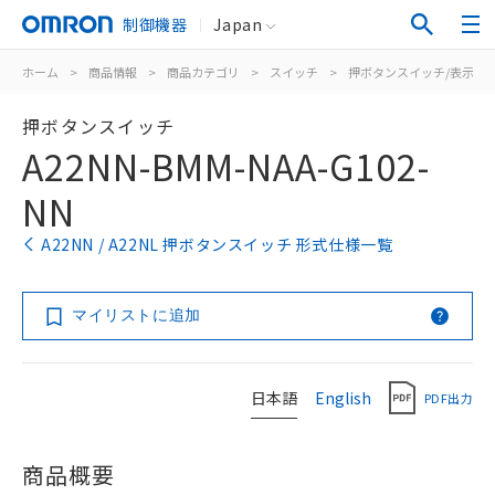
制御機器
Japan
ホーム
>
商品情報
>
商品カテゴリ
>
スイッチ
>
押ボタンスイッチ/表示灯
押ボタンスイッチ
A22NN-BMM-NAA-G102-
NN
A22NN / A22NL 押ボタンスイッチ 形式仕様一覧
マイリストに追加
日本語
English
PDF出力
商品概要