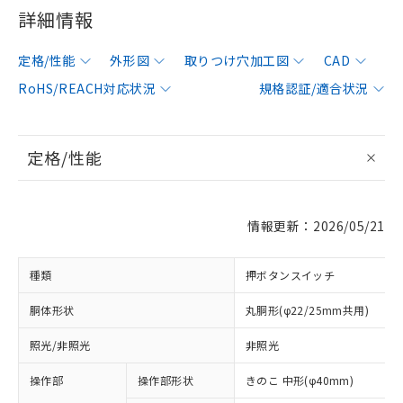
詳細情報
定格/性能
外形図
取りつけ穴加工図
CAD
RoHS/REACH対応状況
規格認証/適合状況
定格/性能
情報更新：2026/05/21
種類
押ボタンスイッチ
胴体形状
丸胴形(φ22/25mm共用)
照光/非照光
非照光
操作部
操作部形状
きのこ 中形(φ40mm)