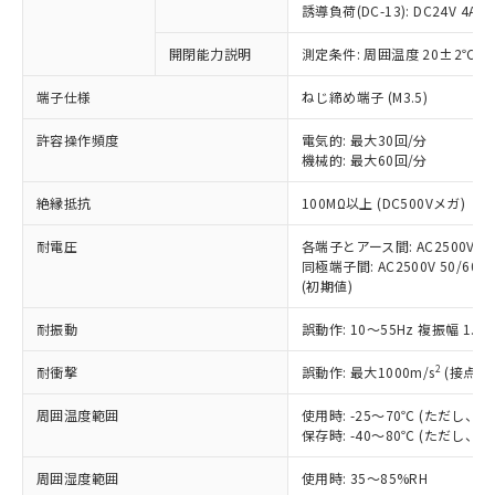
対応済み：EU RoHS指令（10物質）の
誘導負荷(DC-13): DC24V 4A/DC
非含有に対応した製品が提供可能な商品で
す。
開閉能力説明
測定条件: 周囲温度 20±2℃、
対応予定：EU RoHS指令（10物質）の非含
ご利用条件
端子仕様
ねじ締め端子 (M3.5)
有に対応した製品に切り替える予定のある
商品です。
許容操作頻度
電気的: 最大30回/分
対応予定なし：EU RoHS指令（10物質）の
機械的: 最大60回/分
以下の条件をお読みいただき、同意のうえ
非含有に非対応の商品で、対応品を出す予
ご利用ください。
定はありません。
絶縁抵抗
100MΩ以上 (DC500Vメガ)
調査・確認中：EU RoHS指令（10物質）の
本サービスは、当社制御機器事業取扱
※1 中国RoHS○×表
非含有の対応状況を調査中または確認中の
耐電圧
各端子とアース間: AC2500V 50/
商品の当社在庫状況および標準価格
商品です。
同極端子間: AC2500V 50/60Hz
(税抜)を提供させていただくもので
「○」：最大均質材料含有率が中国RoHSの
非該当品：ライセンス料など無形物で、有
(初期値)
す。
基準値以下であることを示します。
害物質有無と関係のない商品です。
当社制御機器事業取扱商品の中には、
「×」：最大均質材料含有率が中国RoHSの
耐振動
誤動作: 10～55Hz 複振幅 1.
仕入先様の事情により、非含有部品として
本サービスの対象外となる商品もある
基準値を超えていることを示します。
いたものが、含有品と判明した場合などや
当社は、これら貴社製品のうち、外国
ことをご了承ください。
2
耐衝撃
誤動作: 最大1000m/s
(接点開
「－」：未確認です。当社販売部門へお問
むを得ず変更することがあります。
為替および外国貿易法に定める商品
在庫状況および標準価格照会結果は、
い合わせください。
（以下｢規制貨物等」という）を輸出
記載している更新日時点での社内デー
周囲温度範囲
使用時: -25～70℃ (ただし
*EU RoHS指令（10物質）：
または国外への提供する場合は、日本
保存時: -40～80℃ (ただし
記
タに基づき作成されるものであり、閲
説明
鉛(Pb) 1000ppm以下、 水銀(Hg) 1000ppm以下、 カド
*中国RoHS10物質の基準値 (GB/T26572)：
国政府の輸出許可(または役務取引許
号
覧された時点での実際の在庫および標
ミウム(Cd) 100ppm以下、
Pb(鉛) :1000ppm、 Hg(水銀) : 1000ppm、 Cd(カドミウ
可)を取得するなどの必要な手続きを
六価クロム(Cr(Ⅵ)) 1000ppm以下、ポリ臭化ビフェニル
周囲湿度範囲
使用時: 35～85%RH
ム) : 100ppm、
準価格とは異なる場合があることをご
類(PBB) 1000ppm以下、ポリ臭化ジフェニルエーテル類