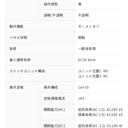
操作部色
青
透明/不透明
不透明
動作機能
モーメンタリ
ベゼル材質
樹脂
負荷
一般負荷用
最小適用負荷
DC5V 6mA
スイッチユニット構成
ユニット位置1: NO
ユニット位置3: NC
接点定格
接点構成
1a+1b
定格通電電流
10A
開閉能力(AC)
抵抗負荷(AC-12): AC24V 10A/A
誘導負荷(AC-15): AC24V 10A/AC
※1 対応状況
開閉能力(DC)
抵抗負荷(DC-12): DC24V 8A/DC