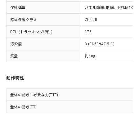
Cr(Ⅵ)(六価クロム) : 1000ppm、 PBBs(ポリ臭化ビフェ
とります。
了承ください。
(PBDE) 1000ppm以下、フタル酸ビス(2-エチルヘキシ
○
一定数以上の在庫あり
ニル類) : 1000ppm、 PBDEs(ポリ臭化ジフェニルエーテ
保護構造
パネル前面: IP66、NEMA4X, N
当社は規制貨物を破棄する場合は、完
ル) (DEHP)(別名：DOP) 1000ppm以下、フタル酸ブチ
正式な納期状況および標準価格はお客
ル類) : 1000ppm、
ルベンジル（BBP） 1000ppm以下、フタル酸ジブチル
全に破砕するなど、違法に輸出されな
DBP(フタル酸ジブチル) : 1000ppm、 DIBP(フタル酸ジ
様のお取引先、またはお客様担当のオ
（DBP） 1000ppm以下、フタル酸ジイソブチル
イソブチル) : 1000ppm、 BBP(フタル酸ブチルベンジ
感電保護クラス
Class II
△
一定数には満たないが在庫あり
いよう必要な手段を講じます。
ムロン制御機器販売店・当社販売員に
(DIBP) 1000ppm以下
ル) : 1000ppm、
当社は貴社製品を、核兵器、ミサイ
但し、RoHS指令で産業用監視および制御機器に対する
DEHP(フタル酸ビス(2-エチルヘキシル)) : 1000ppm
ご相談ください。
PTI（トラッキング特性）
175
適用除外項目は除く。
ル、化学兵器、生物兵器またはその他
－
在庫なし(最新の在庫状況につ
オムロン制御機器販売店や当社販売拠
フタル酸エステル類の４物質については閾値を超える意
武器並びにこれらの製造装置等に一切
いては、お客様のお取引先、ま
図的な使用がないことを確認しています。
点は「
販売ネットワーク
」をご確認
汚染度
3 (EN60947-5-1)
※2 環境保護使用期限
使用いたしません。
たはお客様担当のオムロン制御
ください。
当社は、貴社製品を第三者に販売する
機器販売店・当社販売員にご確
在庫状況および標準価格結果を当社の
質量
約50g
※2 対応予定月
「ｅ」：有害物質（10物質）のすべてが基
場合は、上記1、2および3の内容を当
認ください)
事前の承諾なく第三者に漏洩または開
準値以下であることを示します。
該第三者に通知します。また当社は、
示しないようお願いします。
部品在庫の切り替え状況などにより、予定
「10」：通常の使用状況下において有害物
販売先および販売に係わる関係者が違
マイパーツ機能（部品リスト作成サー
空
受注生産機種、また在庫状況の
動作特性
月が前後することがあります。
質が外部に漏えいし、環境に深刻な影響を
法に輸出するおそれがある場合は、取
ビス）をご利用いただくには、I-Web
白
情報を公開していない機種
及ぼさない年数を意味します。
り引きをいたしません。
メンバーズにご登録されている必要が
「－」：未確認です。当社販売部門へお問
あります。
全体の動きに必要な力(TTF)
い合わせください。
お客様が当ウェブサイト上で当社にご
※3 非含有証明書ダウンロード
全体の動き(TT)
登録された部品リストについて、当社
および当社の共同利用者が、当社の製
下記の非含有証明書をダウンロードするこ
品・サービスに関するお客様との取
とができます。
合意する
キャンセル
引・商談に必要な範囲で利用すること
をご了承ください。
EU RoHS指令（10物質）の非含有証明書