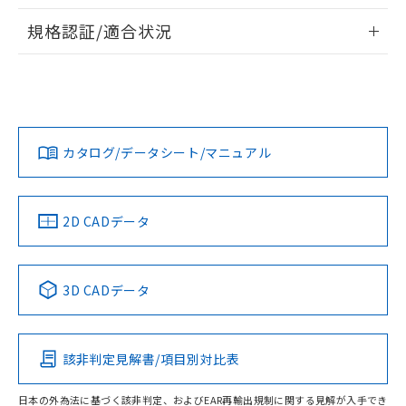
物質の対応では、対応完了までの期間は出
情報更新：2026/7/29
荷製品に未対応品が混在することから備考
規格認証/適合状況
欄に対応日を記載しておりました。
ログイン/会員登録
EU RoHS
注意事項・凡例
A22NN-BMA-NYA-P222-NNについての規格認証/適合状況に
既に当社にて対応品への在庫切替を完了
ついては、「カスタマーサポートセンタ お客様相談室」また
していることから、特段のことがない限
は貴社担当オムロン営業員または販売店にお問い合わせくだ
り、2022年1月12日より割愛しておりま
対応状況
対応予定月
※1
※2
さい。
す。
ダウンロードデータをご利用いただく前に、以下を必ずお読
みください。
カタログ/データシート/マニュアル
対応済み
ソフトウェアの使用条件
お問い合わせ
中国 RoHS
注意事項・凡例
2D CADデータ
中国 RoHS表
※1 ※2
3D CADデータ
Pb
Hg
Cd
Cr(VI)
該非判定見解書/項目別対比表
O
O
O
O
日本の外為法に基づく該非判定、およびEAR再輸出規制に関する見解が入手でき