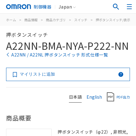
制御機器
Japan
ホーム
>
商品情報
>
商品カテゴリ
>
スイッチ
>
押ボタンスイッチ/表示灯
押ボタンスイッチ
A22NN-BMA-NYA-P222-NN
A22NN / A22NL 押ボタンスイッチ 形式仕様一覧
マイリストに追加
日本語
English
PDF出力
商品概要
押ボタンスイッチ（φ22）, 非照光,