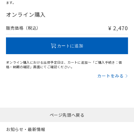
ます。
"対応済み"や非含有の記載がされた商品であっても、流通
在庫等で未対応品が混在する可能性があります。
オンライン購入
非含有品が必要な際は、弊社営業部門もしくは販売店へお
問い合わせください。
¥ 2,470
販売価格（税込）
この製品のRoHS/REACH対応状況ページへ
カートに追加
オンライン購入における出荷予定日は、カートに追加～「ご購入手続き：価
格・納期の確認」画面にてご確認ください。
カートをみる
ページ先頭へ戻る
お知らせ・最新情報