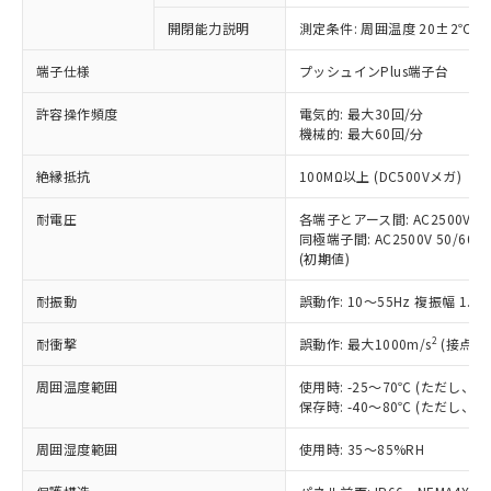
対応予定なし：EU RoHS指令（10物質）の
開閉能力説明
測定条件: 周囲温度 20±2℃、
以下の条件をお読みいただき、同意のうえ
非含有に非対応の商品で、対応品を出す予
ご利用ください。
定はありません。
端子仕様
プッシュインPlus端子台
調査・確認中：EU RoHS指令（10物質）の
本サービスは、当社制御機器事業取扱
※1 中国RoHS○×表
非含有の対応状況を調査中または確認中の
許容操作頻度
電気的: 最大30回/分
商品の当社在庫状況および標準価格
機械的: 最大60回/分
商品です。
(税抜)を提供させていただくもので
「○」：最大均質材料含有率が中国RoHSの
非該当品：ライセンス料など無形物で、有
す。
絶縁抵抗
100MΩ以上 (DC500Vメガ)
基準値以下であることを示します。
害物質有無と関係のない商品です。
当社制御機器事業取扱商品の中には、
「×」：最大均質材料含有率が中国RoHSの
仕入先様の事情により、非含有部品として
本サービスの対象外となる商品もある
耐電圧
各端子とアース間: AC2500V 50/
基準値を超えていることを示します。
いたものが、含有品と判明した場合などや
当社は、これら貴社製品のうち、外国
同極端子間: AC2500V 50/60Hz
ことをご了承ください。
「－」：未確認です。当社販売部門へお問
むを得ず変更することがあります。
為替および外国貿易法に定める商品
(初期値)
在庫状況および標準価格照会結果は、
い合わせください。
（以下｢規制貨物等」という）を輸出
記載している更新日時点での社内デー
*EU RoHS指令（10物質）：
耐振動
誤動作: 10～55Hz 複振幅 1.
または国外への提供する場合は、日本
記
タに基づき作成されるものであり、閲
説明
鉛(Pb) 1000ppm以下、 水銀(Hg) 1000ppm以下、 カド
*中国RoHS10物質の基準値 (GB/T26572)：
国政府の輸出許可(または役務取引許
号
覧された時点での実際の在庫および標
ミウム(Cd) 100ppm以下、
Pb(鉛) :1000ppm、 Hg(水銀) : 1000ppm、 Cd(カドミウ
2
耐衝撃
誤動作: 最大1000m/s
(接点開
可)を取得するなどの必要な手続きを
六価クロム(Cr(Ⅵ)) 1000ppm以下、ポリ臭化ビフェニル
ム) : 100ppm、
準価格とは異なる場合があることをご
類(PBB) 1000ppm以下、ポリ臭化ジフェニルエーテル類
Cr(Ⅵ)(六価クロム) : 1000ppm、 PBBs(ポリ臭化ビフェ
とります。
了承ください。
(PBDE) 1000ppm以下、フタル酸ビス(2-エチルヘキシ
○
一定数以上の在庫あり
ニル類) : 1000ppm、 PBDEs(ポリ臭化ジフェニルエーテ
周囲温度範囲
使用時: -25～70℃ (ただし
当社は規制貨物を破棄する場合は、完
ル) (DEHP)(別名：DOP) 1000ppm以下、フタル酸ブチ
正式な納期状況および標準価格はお客
ル類) : 1000ppm、
保存時: -40～80℃ (ただし
ルベンジル（BBP） 1000ppm以下、フタル酸ジブチル
全に破砕するなど、違法に輸出されな
DBP(フタル酸ジブチル) : 1000ppm、 DIBP(フタル酸ジ
様のお取引先、またはお客様担当のオ
（DBP） 1000ppm以下、フタル酸ジイソブチル
イソブチル) : 1000ppm、 BBP(フタル酸ブチルベンジ
△
一定数には満たないが在庫あり
いよう必要な手段を講じます。
ムロン制御機器販売店・当社販売員に
(DIBP) 1000ppm以下
周囲湿度範囲
使用時: 35～85%RH
ル) : 1000ppm、
当社は貴社製品を、核兵器、ミサイ
但し、RoHS指令で産業用監視および制御機器に対する
DEHP(フタル酸ビス(2-エチルヘキシル)) : 1000ppm
ご相談ください。
適用除外項目は除く。
ル、化学兵器、生物兵器またはその他
－
在庫なし(最新の在庫状況につ