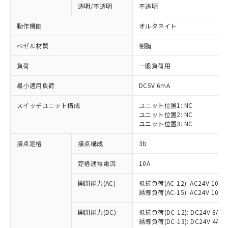
透明/不透明
不透明
動作機能
オルタネイト
ベゼル材質
樹脂
負荷
一般負荷用
最小適用負荷
DC5V 6mA
スイッチユニット構成
ユニット位置1: NC
ユニット位置2: NC
ユニット位置3: NC
接点定格
接点構成
3b
※1 対応状況
定格通電電流
10A
対応済み：EU RoHS指令（10物質）の
開閉能力(AC)
抵抗負荷(AC-12): AC24V 10A/A
非含有に対応した製品が提供可能な商品で
誘導負荷(AC-15): AC24V 10A/AC
す。
対応予定：EU RoHS指令（10物質）の非含
開閉能力(DC)
抵抗負荷(DC-12): DC24V 8A/DC
ご利用条件
有に対応した製品に切り替える予定のある
誘導負荷(DC-13): DC24V 4A/DC
商品です。