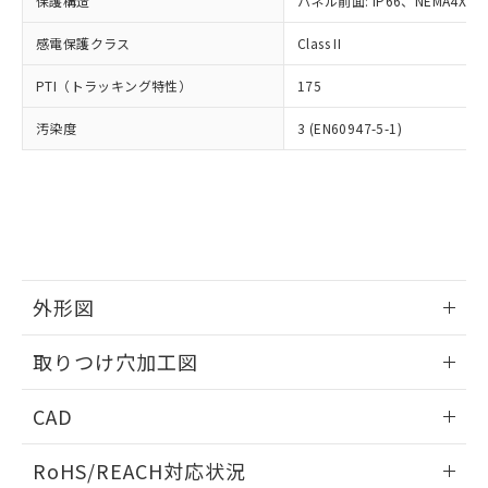
保護構造
パネル前面: IP66、NEMA4X, N
オムロン制御機器販売店や当社販売拠
フタル酸エステル類の４物質については閾値を超える意
武器並びにこれらの製造装置等に一切
いては、お客様のお取引先、ま
図的な使用がないことを確認しています。
点は「
販売ネットワーク
」をご確認
※2 環境保護使用期限
使用いたしません。
感電保護クラス
Class II
たはお客様担当のオムロン制御
ください。
当社は、貴社製品を第三者に販売する
機器販売店・当社販売員にご確
在庫状況および標準価格結果を当社の
※2 対応予定月
「ｅ」：有害物質（10物質）のすべてが基
PTI（トラッキング特性）
175
場合は、上記1、2および3の内容を当
認ください)
事前の承諾なく第三者に漏洩または開
準値以下であることを示します。
該第三者に通知します。また当社は、
示しないようお願いします。
汚染度
3 (EN60947-5-1)
部品在庫の切り替え状況などにより、予定
「10」：通常の使用状況下において有害物
販売先および販売に係わる関係者が違
マイパーツ機能（部品リスト作成サー
空
受注生産機種、また在庫状況の
月が前後することがあります。
質が外部に漏えいし、環境に深刻な影響を
法に輸出するおそれがある場合は、取
ビス）をご利用いただくには、I-Web
白
情報を公開していない機種
及ぼさない年数を意味します。
り引きをいたしません。
メンバーズにご登録されている必要が
「－」：未確認です。当社販売部門へお問
あります。
い合わせください。
お客様が当ウェブサイト上で当社にご
※3 非含有証明書ダウンロード
登録された部品リストについて、当社
および当社の共同利用者が、当社の製
下記の非含有証明書をダウンロードするこ
品・サービスに関するお客様との取
外形図
とができます。
合意する
キャンセル
引・商談に必要な範囲で利用すること
をご了承ください。
情報更新：2026/05/21
取りつけ穴加工図
EU RoHS指令（10物質）の非含有証明書
※当社の共同利用者とは、
"個人情報
51物質の非含有証明書（当社基準）
の共同利用に関して"
の「1.共同利
情報更新：2026/05/21
※本証明書は発行日時点で非含有を証明す
CAD
用者の範囲」に記載されている法人を
るもので、過去に遡って非含有を証明する
指します。
ものではありません。
ログイン/会員登録いただくと、CADデータをダウンロー
RoHS/REACH対応状況
また、RoHS指令のフタル酸エステル類４
ドすることができます。