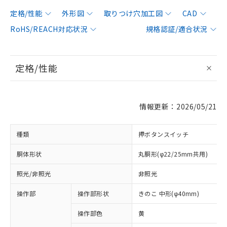
定格/性能
外形図
取りつけ穴加工図
CAD
RoHS/REACH対応状況
規格認証/適合状況
定格/性能
情報更新：2026/05/21
種類
押ボタンスイッチ
胴体形状
丸胴形(φ22/25mm共用)
照光/非照光
非照光
操作部
操作部形状
きのこ 中形(φ40mm)
操作部色
黄