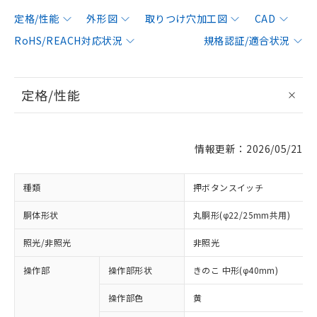
定格/性能
外形図
取りつけ穴加工図
CAD
RoHS/REACH対応状況
規格認証/適合状況
定格/性能
情報更新：2026/05/21
種類
押ボタンスイッチ
胴体形状
丸胴形(φ22/25mm共用)
照光/非照光
非照光
操作部
操作部形状
きのこ 中形(φ40mm)
操作部色
黄