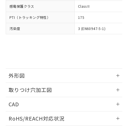
武器並びにこれらの製造装置等に一切
いては、お客様のお取引先、ま
図的な使用がないことを確認しています。
点は「
販売ネットワーク
」をご確認
感電保護クラス
Class II
※2 環境保護使用期限
使用いたしません。
たはお客様担当のオムロン制御
ください。
当社は、貴社製品を第三者に販売する
機器販売店・当社販売員にご確
在庫状況および標準価格結果を当社の
PTI（トラッキング特性）
175
※2 対応予定月
「ｅ」：有害物質（10物質）のすべてが基
場合は、上記1、2および3の内容を当
認ください)
事前の承諾なく第三者に漏洩または開
準値以下であることを示します。
該第三者に通知します。また当社は、
示しないようお願いします。
汚染度
3 (EN60947-5-1)
部品在庫の切り替え状況などにより、予定
「10」：通常の使用状況下において有害物
販売先および販売に係わる関係者が違
マイパーツ機能（部品リスト作成サー
空
受注生産機種、また在庫状況の
月が前後することがあります。
質が外部に漏えいし、環境に深刻な影響を
法に輸出するおそれがある場合は、取
ビス）をご利用いただくには、I-Web
白
情報を公開していない機種
及ぼさない年数を意味します。
り引きをいたしません。
メンバーズにご登録されている必要が
「－」：未確認です。当社販売部門へお問
あります。
い合わせください。
お客様が当ウェブサイト上で当社にご
※3 非含有証明書ダウンロード
登録された部品リストについて、当社
および当社の共同利用者が、当社の製
下記の非含有証明書をダウンロードするこ
外形図
品・サービスに関するお客様との取
とができます。
合意する
キャンセル
引・商談に必要な範囲で利用すること
情報更新：2026/05/21
をご了承ください。
取りつけ穴加工図
EU RoHS指令（10物質）の非含有証明書
※当社の共同利用者とは、
"個人情報
51物質の非含有証明書（当社基準）
情報更新：2026/05/21
の共同利用に関して"
の「1.共同利
CAD
※本証明書は発行日時点で非含有を証明す
用者の範囲」に記載されている法人を
るもので、過去に遡って非含有を証明する
指します。
ログイン/会員登録いただくと、CADデータをダウンロー
ものではありません。
RoHS/REACH対応状況
ドすることができます。
また、RoHS指令のフタル酸エステル類４
物質の対応では、対応完了までの期間は出