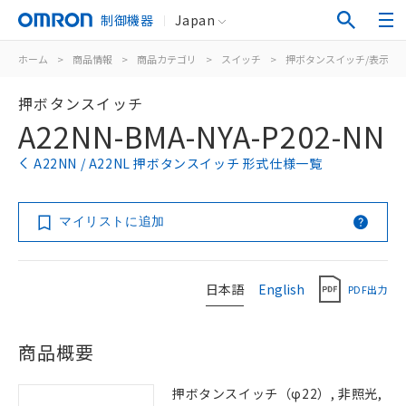
制御機器
Japan
ホーム
>
商品情報
>
商品カテゴリ
>
スイッチ
>
押ボタンスイッチ/表示灯
押ボタンスイッチ
A22NN-BMA-NYA-P202-NN
A22NN / A22NL 押ボタンスイッチ 形式仕様一覧
マイリストに追加
日本語
English
PDF出力
商品概要
押ボタンスイッチ（φ22）, 非照光,