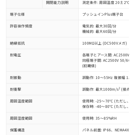
開閉能力説明
測定条件: 周囲温度 20±2℃、
対応予定なし：EU RoHS指令（10物質）の
以下の条件をお読みいただき、同意のうえ
非含有に非対応の商品で、対応品を出す予
ご利用ください。
端子仕様
プッシュインPlus端子台
定はありません。
調査・確認中：EU RoHS指令（10物質）の
本サービスは、当社制御機器事業取扱
許容操作頻度
電気的: 最大30回/分
※1 中国RoHS○×表
非含有の対応状況を調査中または確認中の
機械的: 最大60回/分
商品の当社在庫状況および標準価格
商品です。
(税抜)を提供させていただくもので
「○」：最大均質材料含有率が中国RoHSの
非該当品：ライセンス料など無形物で、有
絶縁抵抗
100MΩ以上 (DC500Vメガ)
す。
基準値以下であることを示します。
害物質有無と関係のない商品です。
当社制御機器事業取扱商品の中には、
「×」：最大均質材料含有率が中国RoHSの
仕入先様の事情により、非含有部品として
耐電圧
各端子とアース間: AC2500V 50/
本サービスの対象外となる商品もある
基準値を超えていることを示します。
いたものが、含有品と判明した場合などや
同極端子間: AC2500V 50/60Hz
当社は、これら貴社製品のうち、外国
ことをご了承ください。
「－」：未確認です。当社販売部門へお問
(初期値)
むを得ず変更することがあります。
為替および外国貿易法に定める商品
在庫状況および標準価格照会結果は、
い合わせください。
（以下｢規制貨物等」という）を輸出
記載している更新日時点での社内デー
耐振動
誤動作: 10～55Hz 複振幅 1.
*EU RoHS指令（10物質）：
または国外への提供する場合は、日本
記
タに基づき作成されるものであり、閲
説明
鉛(Pb) 1000ppm以下、 水銀(Hg) 1000ppm以下、 カド
*中国RoHS10物質の基準値 (GB/T26572)：
国政府の輸出許可(または役務取引許
号
覧された時点での実際の在庫および標
ミウム(Cd) 100ppm以下、
2
耐衝撃
誤動作: 最大1000m/s
(接点開
Pb(鉛) :1000ppm、 Hg(水銀) : 1000ppm、 Cd(カドミウ
可)を取得するなどの必要な手続きを
六価クロム(Cr(Ⅵ)) 1000ppm以下、ポリ臭化ビフェニル
ム) : 100ppm、
準価格とは異なる場合があることをご
類(PBB) 1000ppm以下、ポリ臭化ジフェニルエーテル類
Cr(Ⅵ)(六価クロム) : 1000ppm、 PBBs(ポリ臭化ビフェ
とります。
周囲温度範囲
使用時: -25～70℃ (ただし
了承ください。
(PBDE) 1000ppm以下、フタル酸ビス(2-エチルヘキシ
○
一定数以上の在庫あり
ニル類) : 1000ppm、 PBDEs(ポリ臭化ジフェニルエーテ
当社は規制貨物を破棄する場合は、完
保存時: -40～80℃ (ただし
ル) (DEHP)(別名：DOP) 1000ppm以下、フタル酸ブチ
正式な納期状況および標準価格はお客
ル類) : 1000ppm、
ルベンジル（BBP） 1000ppm以下、フタル酸ジブチル
全に破砕するなど、違法に輸出されな
DBP(フタル酸ジブチル) : 1000ppm、 DIBP(フタル酸ジ
様のお取引先、またはお客様担当のオ
（DBP） 1000ppm以下、フタル酸ジイソブチル
イソブチル) : 1000ppm、 BBP(フタル酸ブチルベンジ
△
一定数には満たないが在庫あり
周囲湿度範囲
使用時: 35～85%RH
いよう必要な手段を講じます。
ムロン制御機器販売店・当社販売員に
(DIBP) 1000ppm以下
ル) : 1000ppm、
当社は貴社製品を、核兵器、ミサイ
但し、RoHS指令で産業用監視および制御機器に対する
DEHP(フタル酸ビス(2-エチルヘキシル)) : 1000ppm
ご相談ください。
適用除外項目は除く。
保護構造
パネル前面: IP66、NEMA4X, N
ル、化学兵器、生物兵器またはその他
－
在庫なし(最新の在庫状況につ
オムロン制御機器販売店や当社販売拠
フタル酸エステル類の４物質については閾値を超える意