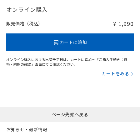
"対応済み"や非含有の記載がされた商品であっても、流通
在庫等で未対応品が混在する可能性があります。
オンライン購入
非含有品が必要な際は、弊社営業部門もしくは販売店へお
問い合わせください。
¥ 1,990
販売価格（税込）
この製品のRoHS/REACH対応状況ページへ
カートに追加
オンライン購入における出荷予定日は、カートに追加～「ご購入手続き：価
格・納期の確認」画面にてご確認ください。
カートをみる
ページ先頭へ戻る
お知らせ・最新情報