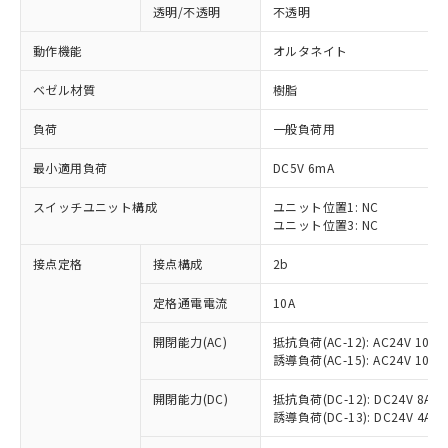
透明/不透明
不透明
動作機能
オルタネイト
ベゼル材質
樹脂
負荷
一般負荷用
最小適用負荷
DC5V 6mA
スイッチユニット構成
ユニット位置1: NC
ユニット位置3: NC
接点定格
接点構成
2b
※1 対応状況
定格通電電流
10A
対応済み：EU RoHS指令（10物質）の
開閉能力(AC)
抵抗負荷(AC-12): AC24V 10A/A
非含有に対応した製品が提供可能な商品で
誘導負荷(AC-15): AC24V 10A/AC
す。
対応予定：EU RoHS指令（10物質）の非含
開閉能力(DC)
抵抗負荷(DC-12): DC24V 8A/DC
ご利用条件
有に対応した製品に切り替える予定のある
誘導負荷(DC-13): DC24V 4A/DC
商品です。