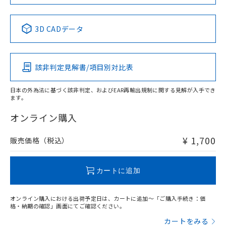
No
No
No
No
中国 RoHS表
※1 ※2
3D CADデータ
この製品の規格認証/適合状況ページへ
Pb
Hg
Cd
Cr(VI)
その他の認証はこちらのページからご検索ください
該非判定見解書/項目別対比表
O
O
O
O
日本の外為法に基づく該非判定、およびEAR再輸出規制に関する見解が入手でき
ます。
"対応済み"や非含有の記載がされた商品であっても、流通
在庫等で未対応品が混在する可能性があります。
オンライン購入
非含有品が必要な際は、弊社営業部門もしくは販売店へお
問い合わせください。
¥ 1,700
販売価格（税込）
この製品のRoHS/REACH対応状況ページへ
カートに追加
オンライン購入における出荷予定日は、カートに追加～「ご購入手続き：価
格・納期の確認」画面にてご確認ください。
カートをみる