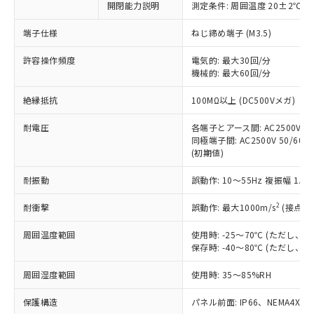
非含有に対応した製品が提供可能な商品で
開閉能力説明
測定条件: 周囲温度 20±2℃、
す。
端子仕様
ねじ締め端子 (M3.5)
対応予定：EU RoHS指令（10物質）の非含
ご利用条件
有に対応した製品に切り替える予定のある
許容操作頻度
電気的: 最大30回/分
商品です。
機械的: 最大60回/分
対応予定なし：EU RoHS指令（10物質）の
以下の条件をお読みいただき、同意のうえ
非含有に非対応の商品で、対応品を出す予
絶縁抵抗
100MΩ以上 (DC500Vメガ)
ご利用ください。
定はありません。
調査・確認中：EU RoHS指令（10物質）の
耐電圧
各端子とアース間: AC2500V 50/
本サービスは、当社制御機器事業取扱
※1 中国RoHS○×表
非含有の対応状況を調査中または確認中の
同極端子間: AC2500V 50/60Hz
商品の当社在庫状況および標準価格
商品です。
(初期値)
(税抜)を提供させていただくもので
「○」：最大均質材料含有率が中国RoHSの
非該当品：ライセンス料など無形物で、有
す。
基準値以下であることを示します。
耐振動
誤動作: 10～55Hz 複振幅 1.
害物質有無と関係のない商品です。
当社制御機器事業取扱商品の中には、
「×」：最大均質材料含有率が中国RoHSの
仕入先様の事情により、非含有部品として
本サービスの対象外となる商品もある
2
耐衝撃
誤動作: 最大1000m/s
(接点開
基準値を超えていることを示します。
いたものが、含有品と判明した場合などや
当社は、これら貴社製品のうち、外国
ことをご了承ください。
「－」：未確認です。当社販売部門へお問
むを得ず変更することがあります。
為替および外国貿易法に定める商品
在庫状況および標準価格照会結果は、
周囲温度範囲
使用時: -25～70℃ (ただし
い合わせください。
（以下｢規制貨物等」という）を輸出
記載している更新日時点での社内デー
保存時: -40～80℃ (ただし
*EU RoHS指令（10物質）：
または国外への提供する場合は、日本
記
タに基づき作成されるものであり、閲
説明
鉛(Pb) 1000ppm以下、 水銀(Hg) 1000ppm以下、 カド
*中国RoHS10物質の基準値 (GB/T26572)：
国政府の輸出許可(または役務取引許
周囲湿度範囲
使用時: 35～85%RH
号
覧された時点での実際の在庫および標
ミウム(Cd) 100ppm以下、
Pb(鉛) :1000ppm、 Hg(水銀) : 1000ppm、 Cd(カドミウ
可)を取得するなどの必要な手続きを
六価クロム(Cr(Ⅵ)) 1000ppm以下、ポリ臭化ビフェニル
ム) : 100ppm、
準価格とは異なる場合があることをご
類(PBB) 1000ppm以下、ポリ臭化ジフェニルエーテル類
Cr(Ⅵ)(六価クロム) : 1000ppm、 PBBs(ポリ臭化ビフェ
保護構造
とります。
パネル前面: IP66、NEMA4X, N
了承ください。
(PBDE) 1000ppm以下、フタル酸ビス(2-エチルヘキシ
○
一定数以上の在庫あり
ニル類) : 1000ppm、 PBDEs(ポリ臭化ジフェニルエーテ