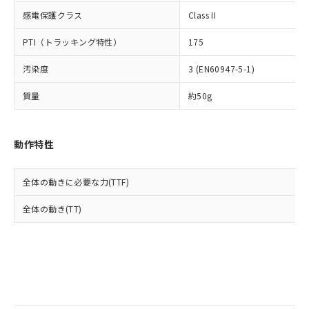
当社は規制貨物を破棄する場合は、完
ル) (DEHP)(別名：DOP) 1000ppm以下、フタル酸ブチ
正式な納期状況および標準価格はお客
ル類) : 1000ppm、
感電保護クラス
Class II
ルベンジル（BBP） 1000ppm以下、フタル酸ジブチル
全に破砕するなど、違法に輸出されな
DBP(フタル酸ジブチル) : 1000ppm、 DIBP(フタル酸ジ
様のお取引先、またはお客様担当のオ
（DBP） 1000ppm以下、フタル酸ジイソブチル
イソブチル) : 1000ppm、 BBP(フタル酸ブチルベンジ
△
一定数には満たないが在庫あり
いよう必要な手段を講じます。
ムロン制御機器販売店・当社販売員に
(DIBP) 1000ppm以下
ル) : 1000ppm、
PTI（トラッキング特性）
175
当社は貴社製品を、核兵器、ミサイ
但し、RoHS指令で産業用監視および制御機器に対する
DEHP(フタル酸ビス(2-エチルヘキシル)) : 1000ppm
ご相談ください。
適用除外項目は除く。
ル、化学兵器、生物兵器またはその他
－
在庫なし(最新の在庫状況につ
オムロン制御機器販売店や当社販売拠
フタル酸エステル類の４物質については閾値を超える意
汚染度
3 (EN60947-5-1)
武器並びにこれらの製造装置等に一切
いては、お客様のお取引先、ま
図的な使用がないことを確認しています。
点は「
販売ネットワーク
」をご確認
※2 環境保護使用期限
使用いたしません。
たはお客様担当のオムロン制御
ください。
質量
約50g
当社は、貴社製品を第三者に販売する
機器販売店・当社販売員にご確
在庫状況および標準価格結果を当社の
※2 対応予定月
「ｅ」：有害物質（10物質）のすべてが基
場合は、上記1、2および3の内容を当
認ください)
事前の承諾なく第三者に漏洩または開
準値以下であることを示します。
該第三者に通知します。また当社は、
示しないようお願いします。
動作特性
部品在庫の切り替え状況などにより、予定
「10」：通常の使用状況下において有害物
販売先および販売に係わる関係者が違
マイパーツ機能（部品リスト作成サー
空
受注生産機種、また在庫状況の
月が前後することがあります。
質が外部に漏えいし、環境に深刻な影響を
法に輸出するおそれがある場合は、取
ビス）をご利用いただくには、I-Web
白
情報を公開していない機種
及ぼさない年数を意味します。
り引きをいたしません。
メンバーズにご登録されている必要が
全体の動きに必要な力(TTF)
「－」：未確認です。当社販売部門へお問
あります。
い合わせください。
全体の動き(TT)
お客様が当ウェブサイト上で当社にご
※3 非含有証明書ダウンロード
登録された部品リストについて、当社
および当社の共同利用者が、当社の製
下記の非含有証明書をダウンロードするこ
品・サービスに関するお客様との取
とができます。
合意する
キャンセル
引・商談に必要な範囲で利用すること
をご了承ください。
EU RoHS指令（10物質）の非含有証明書
※当社の共同利用者とは、
"個人情報
51物質の非含有証明書（当社基準）