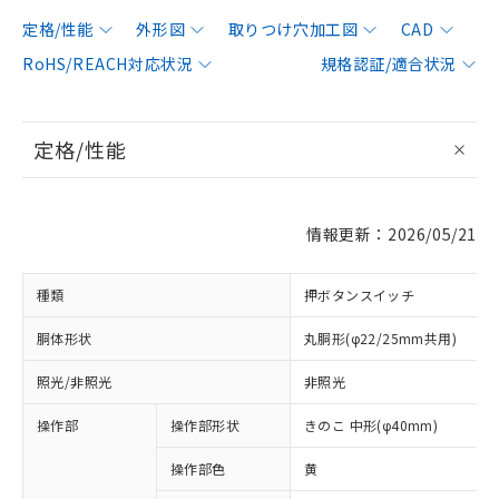
定格/性能
外形図
取りつけ穴加工図
CAD
RoHS/REACH対応状況
規格認証/適合状況
定格/性能
情報更新：2026/05/21
種類
押ボタンスイッチ
胴体形状
丸胴形(φ22/25mm共用)
照光/非照光
非照光
操作部
操作部形状
きのこ 中形(φ40mm)
操作部色
黄