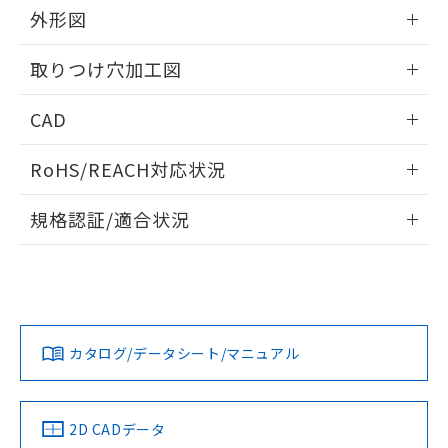
の共同利用に関して"
の「1.共同利
外形図
※本証明書は発行日時点で非含有を証明す
用者の範囲」に記載されている法人を
るもので、過去に遡って非含有を証明する
指します。
情報更新：2026/05/21
ものではありません。
取りつけ穴加工図
また、RoHS指令のフタル酸エステル類４
物質の対応では、対応完了までの期間は出
情報更新：2026/05/21
CAD
荷製品に未対応品が混在することから備考
欄に対応日を記載しておりました。
ログイン/会員登録いただくと、CADデータをダウンロー
既に当社にて対応品への在庫切替を完了
RoHS/REACH対応状況
ドすることができます。
していることから、特段のことがない限
情報更新：2026/7/29
り、2022年1月12日より割愛しておりま
規格認証/適合状況
す。
ログイン/会員登録
EU RoHS
注意事項・凡例
UL認証
CSA認証
CEマーキング
Yes
Yes
Yes
対応状況
対応予定月
※1
※2
ダウンロードデータをご利用いただく前に、以下を必ずお読
みください。
カタログ/データシート/マニュアル
対応済み
ソフトウェアの使用条件
LR型式承認
DNV型式承認
BV型式承認
KR型式承
（イギリス
（ノルウェー
（フランス
（韓国
船舶規格）
船舶規格）
船舶規格）
船舶規格
中国 RoHS
注意事項・凡例
2D CADデータ