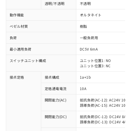
透明/不透明
不透明
動作機能
オルタネイト
ベゼル材質
樹脂
負荷
一般負荷用
最小適用負荷
DC5V 6mA
スイッチユニット構成
ユニット位置1: NO
ユニット位置3: NC
接点定格
接点構成
1a+1b
定格通電電流
10A
開閉能力(AC)
抵抗負荷(AC-12): AC24V 10A/A
誘導負荷(AC-15): AC24V 10A/AC
※1 対応状況
開閉能力(DC)
抵抗負荷(DC-12): DC24V 8A/DC
誘導負荷(DC-13): DC24V 4A/DC
対応済み：EU RoHS指令（10物質）の