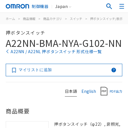
制御機器
Japan
ホーム
>
商品情報
>
商品カテゴリ
>
スイッチ
>
押ボタンスイッチ/表示灯
押ボタンスイッチ
A22NN-BMA-NYA-G102-NN
A22NN / A22NL 押ボタンスイッチ 形式仕様一覧
マイリストに追加
日本語
English
PDF出力
商品概要
押ボタンスイッチ（φ22）, 非照光,