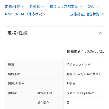
定格/性能
外形図
取りつけ穴加工図
CAD
RoHS/REACH対応状況
規格認証/適合状況
定格/性能
情報更新：2026/05/21
種類
押ボタンスイッチ
胴体形状
丸胴形(φ22/25mm共用)
照光/非照光
非照光
操作部
操作部形状
きのこ 中形(φ40mm)
操作部色
黄