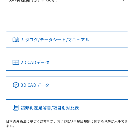
荷製品に未対応品が混在することから備考
ログイン/会員登録
EU RoHS
注意事項・凡例
欄に対応日を記載しておりました。
UL認証
CSA認証
CEマーキング
既に当社にて対応品への在庫切替を完了
していることから、特段のことがない限
Yes
Yes
Yes
対応状況
対応予定月
※1
※2
り、2022年1月12日より割愛しておりま
ダウンロードデータをご利用いただく前に、以下を必ずお読
す。
みください。
カタログ/データシート/マニュアル
対応済み
ソフトウェアの使用条件
LR型式承認
DNV型式承認
BV型式承認
KR型式承
（イギリス
（ノルウェー
（フランス
（韓国
船舶規格）
船舶規格）
船舶規格）
船舶規格
中国 RoHS
注意事項・凡例
2D CADデータ
No
No
No
No
中国 RoHS表
※1 ※2
3D CADデータ
この製品の規格認証/適合状況ページへ
Pb
Hg
Cd
Cr(VI)
その他の認証はこちらのページからご検索ください
該非判定見解書/項目別対比表
O
O
O
O
日本の外為法に基づく該非判定、およびEAR再輸出規制に関する見解が入手でき
ます。
"対応済み"や非含有の記載がされた商品であっても、流通