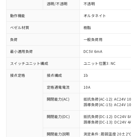
透明/不透明
不透明
動作機能
オルタネイト
ベゼル材質
樹脂
負荷
一般負荷用
最小適用負荷
DC5V 6mA
スイッチユニット構成
ユニット位置3: NC
接点定格
接点構成
1b
※1 対応状況
定格通電電流
10A
対応済み：EU RoHS指令（10物質）の
開閉能力(AC)
抵抗負荷(AC-12): AC24V 10A/A
誘導負荷(AC-15): AC24V 10A/AC
非含有に対応した製品が提供可能な商品で
す。
開閉能力(DC)
抵抗負荷(DC-12): DC24V 8A/DC
対応予定：EU RoHS指令（10物質）の非含
誘導負荷(DC-13): DC24V 4A/DC
ご利用条件
有に対応した製品に切り替える予定のある
商品です。
開閉能力説明
測定条件: 周囲温度 20±2℃、