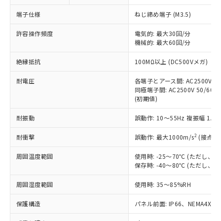
対応予定なし：EU RoHS指令（10物質）の
以下の条件をお読みいただき、同意のうえ
非含有に非対応の商品で、対応品を出す予
端子仕様
ねじ締め端子 (M3.5)
ご利用ください。
定はありません。
調査・確認中：EU RoHS指令（10物質）の
許容操作頻度
電気的: 最大30回/分
本サービスは、当社制御機器事業取扱
※1 中国RoHS○×表
非含有の対応状況を調査中または確認中の
機械的: 最大60回/分
商品の当社在庫状況および標準価格
商品です。
(税抜)を提供させていただくもので
「○」：最大均質材料含有率が中国RoHSの
絶縁抵抗
100MΩ以上 (DC500Vメガ)
非該当品：ライセンス料など無形物で、有
す。
基準値以下であることを示します。
害物質有無と関係のない商品です。
当社制御機器事業取扱商品の中には、
耐電圧
各端子とアース間: AC2500V 50/
「×」：最大均質材料含有率が中国RoHSの
仕入先様の事情により、非含有部品として
本サービスの対象外となる商品もある
同極端子間: AC2500V 50/60Hz
基準値を超えていることを示します。
いたものが、含有品と判明した場合などや
当社は、これら貴社製品のうち、外国
(初期値)
ことをご了承ください。
「－」：未確認です。当社販売部門へお問
むを得ず変更することがあります。
為替および外国貿易法に定める商品
在庫状況および標準価格照会結果は、
い合わせください。
（以下｢規制貨物等」という）を輸出
耐振動
誤動作: 10～55Hz 複振幅 1.
記載している更新日時点での社内デー
*EU RoHS指令（10物質）：
または国外への提供する場合は、日本
記
タに基づき作成されるものであり、閲
説明
鉛(Pb) 1000ppm以下、 水銀(Hg) 1000ppm以下、 カド
*中国RoHS10物質の基準値 (GB/T26572)：
2
耐衝撃
誤動作: 最大1000m/s
(接点開
国政府の輸出許可(または役務取引許
号
覧された時点での実際の在庫および標
ミウム(Cd) 100ppm以下、
Pb(鉛) :1000ppm、 Hg(水銀) : 1000ppm、 Cd(カドミウ
可)を取得するなどの必要な手続きを
六価クロム(Cr(Ⅵ)) 1000ppm以下、ポリ臭化ビフェニル
ム) : 100ppm、
準価格とは異なる場合があることをご
類(PBB) 1000ppm以下、ポリ臭化ジフェニルエーテル類
周囲温度範囲
使用時: -25～70℃ (ただし
Cr(Ⅵ)(六価クロム) : 1000ppm、 PBBs(ポリ臭化ビフェ
とります。
了承ください。
(PBDE) 1000ppm以下、フタル酸ビス(2-エチルヘキシ
○
一定数以上の在庫あり
ニル類) : 1000ppm、 PBDEs(ポリ臭化ジフェニルエーテ
保存時: -40～80℃ (ただし
当社は規制貨物を破棄する場合は、完
ル) (DEHP)(別名：DOP) 1000ppm以下、フタル酸ブチ
正式な納期状況および標準価格はお客
ル類) : 1000ppm、
ルベンジル（BBP） 1000ppm以下、フタル酸ジブチル
全に破砕するなど、違法に輸出されな
DBP(フタル酸ジブチル) : 1000ppm、 DIBP(フタル酸ジ
様のお取引先、またはお客様担当のオ
周囲湿度範囲
使用時: 35～85%RH
（DBP） 1000ppm以下、フタル酸ジイソブチル
イソブチル) : 1000ppm、 BBP(フタル酸ブチルベンジ
△
一定数には満たないが在庫あり
いよう必要な手段を講じます。
ムロン制御機器販売店・当社販売員に
(DIBP) 1000ppm以下
ル) : 1000ppm、
当社は貴社製品を、核兵器、ミサイ
但し、RoHS指令で産業用監視および制御機器に対する
DEHP(フタル酸ビス(2-エチルヘキシル)) : 1000ppm
ご相談ください。
保護構造
パネル前面: IP66、NEMA4X, N
適用除外項目は除く。
ル、化学兵器、生物兵器またはその他
－
在庫なし(最新の在庫状況につ
オムロン制御機器販売店や当社販売拠
フタル酸エステル類の４物質については閾値を超える意
武器並びにこれらの製造装置等に一切