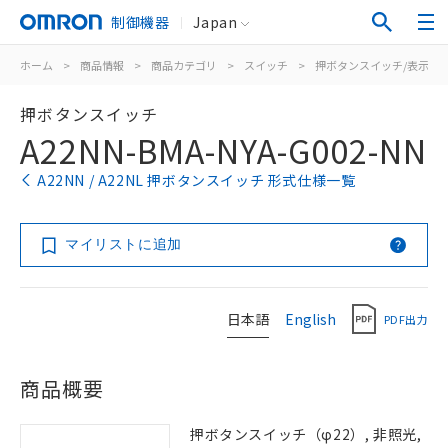
制御機器
Japan
ホーム
>
商品情報
>
商品カテゴリ
>
スイッチ
>
押ボタンスイッチ/表示灯
押ボタンスイッチ
A22NN-BMA-NYA-G002-NN
A22NN / A22NL 押ボタンスイッチ 形式仕様一覧
マイリストに追加
日本語
English
PDF出力
商品概要
押ボタンスイッチ（φ22）, 非照光,