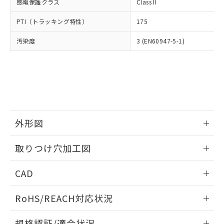
いては、お客様のお取引先、ま
図的な使用がないことを確認しています。
感電保護クラス
Class II
点は「
販売ネットワーク
」をご確認
※2 環境保護使用期限
使用いたしません。
たはお客様担当のオムロン制御
ください。
当社は、貴社製品を第三者に販売する
PTI（トラッキング特性）
175
機器販売店・当社販売員にご確
在庫状況および標準価格結果を当社の
※2 対応予定月
「ｅ」：有害物質（10物質）のすべてが基
場合は、上記1、2および3の内容を当
認ください)
事前の承諾なく第三者に漏洩または開
準値以下であることを示します。
汚染度
3 (EN60947-5-1)
該第三者に通知します。また当社は、
示しないようお願いします。
部品在庫の切り替え状況などにより、予定
「10」：通常の使用状況下において有害物
販売先および販売に係わる関係者が違
マイパーツ機能（部品リスト作成サー
空
受注生産機種、また在庫状況の
月が前後することがあります。
質が外部に漏えいし、環境に深刻な影響を
法に輸出するおそれがある場合は、取
ビス）をご利用いただくには、I-Web
白
情報を公開していない機種
及ぼさない年数を意味します。
り引きをいたしません。
メンバーズにご登録されている必要が
「－」：未確認です。当社販売部門へお問
あります。
い合わせください。
お客様が当ウェブサイト上で当社にご
※3 非含有証明書ダウンロード
登録された部品リストについて、当社
および当社の共同利用者が、当社の製
外形図
下記の非含有証明書をダウンロードするこ
品・サービスに関するお客様との取
とができます。
合意する
キャンセル
引・商談に必要な範囲で利用すること
情報更新：2026/05/21
取りつけ穴加工図
をご了承ください。
EU RoHS指令（10物質）の非含有証明書
※当社の共同利用者とは、
"個人情報
情報更新：2026/05/21
51物質の非含有証明書（当社基準）
の共同利用に関して"
の「1.共同利
CAD
※本証明書は発行日時点で非含有を証明す
用者の範囲」に記載されている法人を
るもので、過去に遡って非含有を証明する
ログイン/会員登録いただくと、CADデータをダウンロー
指します。
RoHS/REACH対応状況
ものではありません。
ドすることができます。
また、RoHS指令のフタル酸エステル類４
情報更新：2026/7/29
物質の対応では、対応完了までの期間は出
規格認証/適合状況