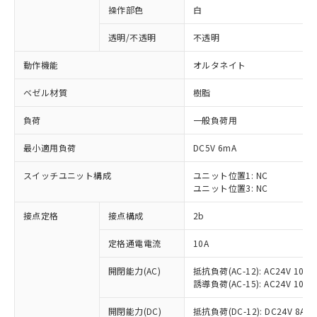
操作部色
白
透明/不透明
不透明
動作機能
オルタネイト
ベゼル材質
樹脂
負荷
一般負荷用
最小適用負荷
DC5V 6mA
スイッチユニット構成
ユニット位置1: NC
ユニット位置3: NC
接点定格
接点構成
2b
※1 対応状況
定格通電電流
10A
対応済み：EU RoHS指令（10物質）の
非含有に対応した製品が提供可能な商品で
開閉能力(AC)
抵抗負荷(AC-12): AC24V 10A/A
す。
誘導負荷(AC-15): AC24V 10A/AC
対応予定：EU RoHS指令（10物質）の非含
ご利用条件
有に対応した製品に切り替える予定のある
開閉能力(DC)
抵抗負荷(DC-12): DC24V 8A/DC