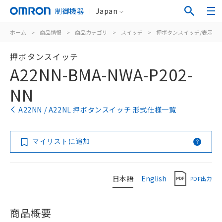
制御機器
Japan
ホーム
>
商品情報
>
商品カテゴリ
>
スイッチ
>
押ボタンスイッチ/表示灯
押ボタンスイッチ
A22NN-BMA-NWA-P202-
NN
A22NN / A22NL 押ボタンスイッチ 形式仕様一覧
マイリストに追加
日本語
English
PDF出力
商品概要