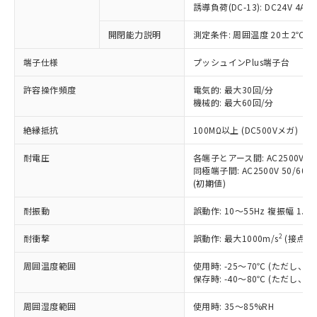
商品です。
誘導負荷(DC-13): DC24V 4A/DC
対応予定なし：EU RoHS指令（10物質）の
以下の条件をお読みいただき、同意のうえ
開閉能力説明
測定条件: 周囲温度 20±2℃、
非含有に非対応の商品で、対応品を出す予
ご利用ください。
定はありません。
端子仕様
プッシュインPlus端子台
調査・確認中：EU RoHS指令（10物質）の
本サービスは、当社制御機器事業取扱
※1 中国RoHS○×表
非含有の対応状況を調査中または確認中の
商品の当社在庫状況および標準価格
許容操作頻度
電気的: 最大30回/分
商品です。
機械的: 最大60回/分
(税抜)を提供させていただくもので
「○」：最大均質材料含有率が中国RoHSの
非該当品：ライセンス料など無形物で、有
す。
基準値以下であることを示します。
害物質有無と関係のない商品です。
絶縁抵抗
100MΩ以上 (DC500Vメガ)
当社制御機器事業取扱商品の中には、
「×」：最大均質材料含有率が中国RoHSの
仕入先様の事情により、非含有部品として
本サービスの対象外となる商品もある
基準値を超えていることを示します。
いたものが、含有品と判明した場合などや
耐電圧
各端子とアース間: AC2500V 50/
当社は、これら貴社製品のうち、外国
ことをご了承ください。
「－」：未確認です。当社販売部門へお問
むを得ず変更することがあります。
同極端子間: AC2500V 50/60Hz
為替および外国貿易法に定める商品
在庫状況および標準価格照会結果は、
い合わせください。
(初期値)
（以下｢規制貨物等」という）を輸出
記載している更新日時点での社内デー
*EU RoHS指令（10物質）：
または国外への提供する場合は、日本
記
タに基づき作成されるものであり、閲
説明
耐振動
誤動作: 10～55Hz 複振幅 1.
鉛(Pb) 1000ppm以下、 水銀(Hg) 1000ppm以下、 カド
*中国RoHS10物質の基準値 (GB/T26572)：
国政府の輸出許可(または役務取引許
号
覧された時点での実際の在庫および標
ミウム(Cd) 100ppm以下、
Pb(鉛) :1000ppm、 Hg(水銀) : 1000ppm、 Cd(カドミウ
可)を取得するなどの必要な手続きを
六価クロム(Cr(Ⅵ)) 1000ppm以下、ポリ臭化ビフェニル
ム) : 100ppm、
準価格とは異なる場合があることをご
2
耐衝撃
誤動作: 最大1000m/s
(接点開
類(PBB) 1000ppm以下、ポリ臭化ジフェニルエーテル類
Cr(Ⅵ)(六価クロム) : 1000ppm、 PBBs(ポリ臭化ビフェ
とります。
了承ください。
(PBDE) 1000ppm以下、フタル酸ビス(2-エチルヘキシ
○
一定数以上の在庫あり
ニル類) : 1000ppm、 PBDEs(ポリ臭化ジフェニルエーテ
当社は規制貨物を破棄する場合は、完
ル) (DEHP)(別名：DOP) 1000ppm以下、フタル酸ブチ
周囲温度範囲
使用時: -25～70℃ (ただし
正式な納期状況および標準価格はお客
ル類) : 1000ppm、
ルベンジル（BBP） 1000ppm以下、フタル酸ジブチル
全に破砕するなど、違法に輸出されな
DBP(フタル酸ジブチル) : 1000ppm、 DIBP(フタル酸ジ
保存時: -40～80℃ (ただし
様のお取引先、またはお客様担当のオ
（DBP） 1000ppm以下、フタル酸ジイソブチル
イソブチル) : 1000ppm、 BBP(フタル酸ブチルベンジ
△
一定数には満たないが在庫あり
いよう必要な手段を講じます。
ムロン制御機器販売店・当社販売員に
(DIBP) 1000ppm以下
ル) : 1000ppm、
周囲湿度範囲
使用時: 35～85%RH
当社は貴社製品を、核兵器、ミサイ
但し、RoHS指令で産業用監視および制御機器に対する
DEHP(フタル酸ビス(2-エチルヘキシル)) : 1000ppm
ご相談ください。