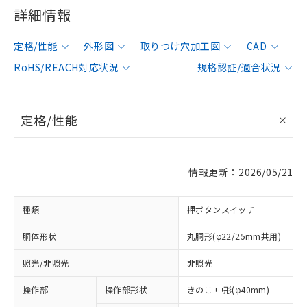
詳細情報
定格/性能
外形図
取りつけ穴加工図
CAD
RoHS/REACH対応状況
規格認証/適合状況
定格/性能
情報更新：2026/05/21
種類
押ボタンスイッチ
胴体形状
丸胴形(φ22/25mm共用)
照光/非照光
非照光
操作部
操作部形状
きのこ 中形(φ40mm)