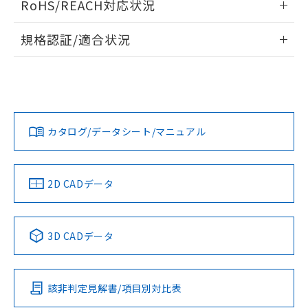
RoHS/REACH対応状況
ドすることができます。
物質の対応では、対応完了までの期間は出
荷製品に未対応品が混在することから備考
情報更新：2026/7/29
規格認証/適合状況
欄に対応日を記載しておりました。
既に当社にて対応品への在庫切替を完了
ログイン/会員登録
EU RoHS
注意事項・凡例
A22NN-BMA-NWA-P202-NNについての規格認証/適合状況に
していることから、特段のことがない限
ついては、「カスタマーサポートセンタ お客様相談室」また
り、2022年1月12日より割愛しておりま
は貴社担当オムロン営業員または販売店にお問い合わせくだ
す。
対応状況
対応予定月
※1
※2
さい。
ダウンロードデータをご利用いただく前に、以下を必ずお読
みください。
カタログ/データシート/マニュアル
対応済み
ソフトウェアの使用条件
お問い合わせ
中国 RoHS
注意事項・凡例
2D CADデータ
中国 RoHS表
※1 ※2
3D CADデータ
Pb
Hg
Cd
Cr(VI)
該非判定見解書/項目別対比表
O
O
O
O