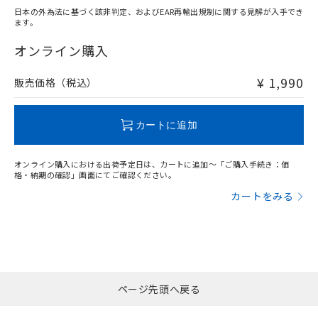
日本の外為法に基づく該非判定、およびEAR再輸出規制に関する見解が入手でき
ます。
"対応済み"や非含有の記載がされた商品であっても、流通
在庫等で未対応品が混在する可能性があります。
オンライン購入
非含有品が必要な際は、弊社営業部門もしくは販売店へお
問い合わせください。
¥ 1,990
販売価格（税込）
この製品のRoHS/REACH対応状況ページへ
カートに追加
オンライン購入における出荷予定日は、カートに追加～「ご購入手続き：価
格・納期の確認」画面にてご確認ください。
カートをみる
ページ先頭へ戻る