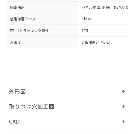
適用除外項目は除く。
ル、化学兵器、生物兵器またはその他
－
在庫なし(最新の在庫状況につ
オムロン制御機器販売店や当社販売拠
フタル酸エステル類の４物質については閾値を超える意
保護構造
パネル前面: IP66、NEMA4X, N
武器並びにこれらの製造装置等に一切
いては、お客様のお取引先、ま
図的な使用がないことを確認しています。
点は「
販売ネットワーク
」をご確認
※2 環境保護使用期限
使用いたしません。
たはお客様担当のオムロン制御
ください。
感電保護クラス
Class II
当社は、貴社製品を第三者に販売する
機器販売店・当社販売員にご確
在庫状況および標準価格結果を当社の
※2 対応予定月
「ｅ」：有害物質（10物質）のすべてが基
場合は、上記1、2および3の内容を当
認ください)
事前の承諾なく第三者に漏洩または開
PTI（トラッキング特性）
175
準値以下であることを示します。
該第三者に通知します。また当社は、
示しないようお願いします。
部品在庫の切り替え状況などにより、予定
「10」：通常の使用状況下において有害物
販売先および販売に係わる関係者が違
マイパーツ機能（部品リスト作成サー
汚染度
3 (EN60947-5-1)
空
受注生産機種、また在庫状況の
月が前後することがあります。
質が外部に漏えいし、環境に深刻な影響を
法に輸出するおそれがある場合は、取
ビス）をご利用いただくには、I-Web
白
情報を公開していない機種
及ぼさない年数を意味します。
り引きをいたしません。
メンバーズにご登録されている必要が
「－」：未確認です。当社販売部門へお問
あります。
い合わせください。
お客様が当ウェブサイト上で当社にご
※3 非含有証明書ダウンロード
登録された部品リストについて、当社
および当社の共同利用者が、当社の製
下記の非含有証明書をダウンロードするこ
品・サービスに関するお客様との取
とができます。
外形図
合意する
キャンセル
引・商談に必要な範囲で利用すること
をご了承ください。
情報更新：2026/05/21
EU RoHS指令（10物質）の非含有証明書
※当社の共同利用者とは、
"個人情報
取りつけ穴加工図
51物質の非含有証明書（当社基準）
の共同利用に関して"
の「1.共同利
※本証明書は発行日時点で非含有を証明す
情報更新：2026/05/21
用者の範囲」に記載されている法人を
CAD
るもので、過去に遡って非含有を証明する
指します。
ものではありません。
ログイン/会員登録いただくと、CADデータをダウンロー
また、RoHS指令のフタル酸エステル類４