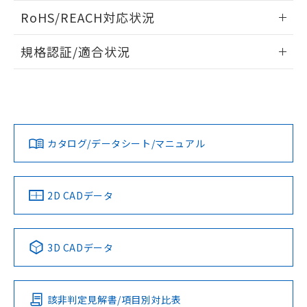
また、RoHS指令のフタル酸エステル類４
ログイン/会員登録いただくと、CADデータをダウンロー
RoHS/REACH対応状況
物質の対応では、対応完了までの期間は出
ドすることができます。
荷製品に未対応品が混在することから備考
情報更新：2026/7/29
欄に対応日を記載しておりました。
規格認証/適合状況
既に当社にて対応品への在庫切替を完了
ログイン/会員登録
EU RoHS
注意事項・凡例
A22NN-BMA-NWA-P122-NNについての規格認証/適合状況に
していることから、特段のことがない限
ついては、「カスタマーサポートセンタ お客様相談室」また
り、2022年1月12日より割愛しておりま
は貴社担当オムロン営業員または販売店にお問い合わせくだ
す。
対応状況
対応予定月
※1
※2
さい。
ダウンロードデータをご利用いただく前に、以下を必ずお読
みください。
カタログ/データシート/マニュアル
対応済み
ソフトウェアの使用条件
お問い合わせ
中国 RoHS
注意事項・凡例
2D CADデータ
中国 RoHS表
※1 ※2
3D CADデータ
Pb
Hg
Cd
Cr(VI)
該非判定見解書/項目別対比表
O
O
O
O