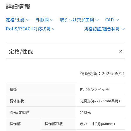
詳細情報
定格/性能
外形図
取りつけ穴加工図
CAD
RoHS/REACH対応状況
規格認証/適合状況
定格/性能
情報更新：2026/05/21
種類
押ボタンスイッチ
胴体形状
丸胴形(φ22/25mm共用)
照光/非照光
非照光
操作部
操作部形状
きのこ 中形(φ40mm)