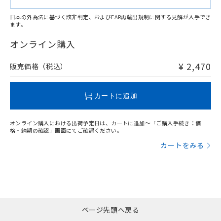
日本の外為法に基づく該非判定、およびEAR再輸出規制に関する見解が入手でき
ます。
"対応済み"や非含有の記載がされた商品であっても、流通
在庫等で未対応品が混在する可能性があります。
オンライン購入
非含有品が必要な際は、弊社営業部門もしくは販売店へお
問い合わせください。
¥ 2,470
販売価格（税込）
この製品のRoHS/REACH対応状況ページへ
カートに追加
オンライン購入における出荷予定日は、カートに追加～「ご購入手続き：価
格・納期の確認」画面にてご確認ください。
カートをみる
ページ先頭へ戻る