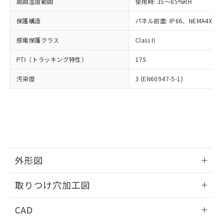
ご相談ください。
周囲湿度範囲
使用時: 35～85%RH
適用除外項目は除く。
ル、化学兵器、生物兵器またはその他
－
在庫なし(最新の在庫状況につ
オムロン制御機器販売店や当社販売拠
フタル酸エステル類の４物質については閾値を超える意
武器並びにこれらの製造装置等に一切
いては、お客様のお取引先、ま
図的な使用がないことを確認しています。
保護構造
パネル前面: IP66、NEMA4X, N
点は「
販売ネットワーク
」をご確認
※2 環境保護使用期限
使用いたしません。
たはお客様担当のオムロン制御
ください。
当社は、貴社製品を第三者に販売する
感電保護クラス
Class II
機器販売店・当社販売員にご確
在庫状況および標準価格結果を当社の
※2 対応予定月
「ｅ」：有害物質（10物質）のすべてが基
場合は、上記1、2および3の内容を当
認ください)
事前の承諾なく第三者に漏洩または開
準値以下であることを示します。
PTI（トラッキング特性）
175
該第三者に通知します。また当社は、
示しないようお願いします。
部品在庫の切り替え状況などにより、予定
「10」：通常の使用状況下において有害物
販売先および販売に係わる関係者が違
マイパーツ機能（部品リスト作成サー
空
受注生産機種、また在庫状況の
汚染度
3 (EN60947-5-1)
月が前後することがあります。
質が外部に漏えいし、環境に深刻な影響を
法に輸出するおそれがある場合は、取
ビス）をご利用いただくには、I-Web
白
情報を公開していない機種
及ぼさない年数を意味します。
り引きをいたしません。
メンバーズにご登録されている必要が
「－」：未確認です。当社販売部門へお問
あります。
い合わせください。
お客様が当ウェブサイト上で当社にご
※3 非含有証明書ダウンロード
登録された部品リストについて、当社
および当社の共同利用者が、当社の製
下記の非含有証明書をダウンロードするこ
品・サービスに関するお客様との取
とができます。
合意する
キャンセル
引・商談に必要な範囲で利用すること
外形図
をご了承ください。
EU RoHS指令（10物質）の非含有証明書
※当社の共同利用者とは、
情報更新：2026/05/21
"個人情報
取りつけ穴加工図
51物質の非含有証明書（当社基準）
の共同利用に関して"
の「1.共同利
※本証明書は発行日時点で非含有を証明す
用者の範囲」に記載されている法人を
情報更新：2026/05/21
るもので、過去に遡って非含有を証明する
CAD
指します。
ものではありません。