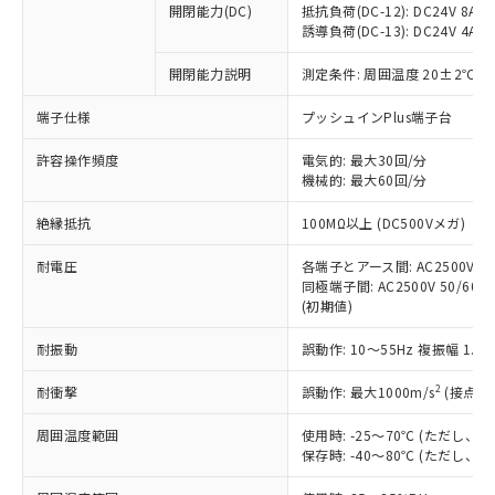
開閉能力(DC)
抵抗負荷(DC-12): DC24V 8A/DC
商品です。
誘導負荷(DC-13): DC24V 4A/DC
対応予定なし：EU RoHS指令（10物質）の
以下の条件をお読みいただき、同意のうえ
非含有に非対応の商品で、対応品を出す予
開閉能力説明
測定条件: 周囲温度 20±2℃、
ご利用ください。
定はありません。
調査・確認中：EU RoHS指令（10物質）の
端子仕様
プッシュインPlus端子台
本サービスは、当社制御機器事業取扱
※1 中国RoHS○×表
非含有の対応状況を調査中または確認中の
商品の当社在庫状況および標準価格
許容操作頻度
商品です。
電気的: 最大30回/分
(税抜)を提供させていただくもので
「○」：最大均質材料含有率が中国RoHSの
機械的: 最大60回/分
非該当品：ライセンス料など無形物で、有
す。
基準値以下であることを示します。
害物質有無と関係のない商品です。
当社制御機器事業取扱商品の中には、
絶縁抵抗
100MΩ以上 (DC500Vメガ)
「×」：最大均質材料含有率が中国RoHSの
仕入先様の事情により、非含有部品として
本サービスの対象外となる商品もある
基準値を超えていることを示します。
いたものが、含有品と判明した場合などや
当社は、これら貴社製品のうち、外国
ことをご了承ください。
耐電圧
各端子とアース間: AC2500V 50/
「－」：未確認です。当社販売部門へお問
むを得ず変更することがあります。
為替および外国貿易法に定める商品
同極端子間: AC2500V 50/60Hz
在庫状況および標準価格照会結果は、
い合わせください。
（以下｢規制貨物等」という）を輸出
(初期値)
記載している更新日時点での社内デー
*EU RoHS指令（10物質）：
または国外への提供する場合は、日本
記
タに基づき作成されるものであり、閲
説明
鉛(Pb) 1000ppm以下、 水銀(Hg) 1000ppm以下、 カド
*中国RoHS10物質の基準値 (GB/T26572)：
耐振動
誤動作: 10～55Hz 複振幅 1.
国政府の輸出許可(または役務取引許
号
覧された時点での実際の在庫および標
ミウム(Cd) 100ppm以下、
Pb(鉛) :1000ppm、 Hg(水銀) : 1000ppm、 Cd(カドミウ
可)を取得するなどの必要な手続きを
六価クロム(Cr(Ⅵ)) 1000ppm以下、ポリ臭化ビフェニル
ム) : 100ppm、
準価格とは異なる場合があることをご
類(PBB) 1000ppm以下、ポリ臭化ジフェニルエーテル類
2
耐衝撃
誤動作: 最大1000m/s
(接点開
Cr(Ⅵ)(六価クロム) : 1000ppm、 PBBs(ポリ臭化ビフェ
とります。
了承ください。
(PBDE) 1000ppm以下、フタル酸ビス(2-エチルヘキシ
○
一定数以上の在庫あり
ニル類) : 1000ppm、 PBDEs(ポリ臭化ジフェニルエーテ
当社は規制貨物を破棄する場合は、完
ル) (DEHP)(別名：DOP) 1000ppm以下、フタル酸ブチ
正式な納期状況および標準価格はお客
ル類) : 1000ppm、
周囲温度範囲
使用時: -25～70℃ (ただし
ルベンジル（BBP） 1000ppm以下、フタル酸ジブチル
全に破砕するなど、違法に輸出されな
DBP(フタル酸ジブチル) : 1000ppm、 DIBP(フタル酸ジ
様のお取引先、またはお客様担当のオ
保存時: -40～80℃ (ただし
（DBP） 1000ppm以下、フタル酸ジイソブチル
イソブチル) : 1000ppm、 BBP(フタル酸ブチルベンジ
△
一定数には満たないが在庫あり
いよう必要な手段を講じます。
ムロン制御機器販売店・当社販売員に
(DIBP) 1000ppm以下
ル) : 1000ppm、
当社は貴社製品を、核兵器、ミサイ
但し、RoHS指令で産業用監視および制御機器に対する
DEHP(フタル酸ビス(2-エチルヘキシル)) : 1000ppm