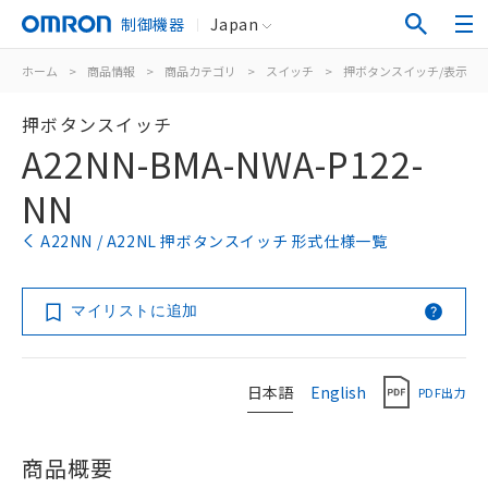
制御機器
Japan
ホーム
>
商品情報
>
商品カテゴリ
>
スイッチ
>
押ボタンスイッチ/表示灯
押ボタンスイッチ
A22NN-BMA-NWA-P122-
NN
A22NN / A22NL 押ボタンスイッチ 形式仕様一覧
マイリストに追加
日本語
English
PDF出力
商品概要