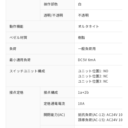
操作部色
白
透明/不透明
不透明
動作機能
オルタネイト
ベゼル材質
樹脂
負荷
一般負荷用
最小適用負荷
DC5V 6mA
スイッチユニット構成
ユニット位置1: NO
ユニット位置2: NC
ユニット位置3: NC
※1 対応状況
接点定格
接点構成
1a+2b
対応済み：EU RoHS指令（10物質）の
定格通電電流
10A
非含有に対応した製品が提供可能な商品で
開閉能力(AC)
抵抗負荷(AC-12): AC24V 10A/A
す。
誘導負荷(AC-15): AC24V 10A/AC
対応予定：EU RoHS指令（10物質）の非含
ご利用条件
有に対応した製品に切り替える予定のある