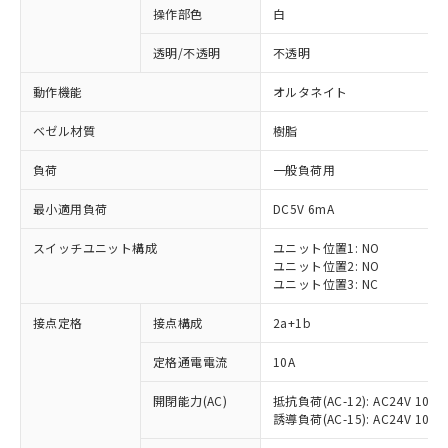
操作部色
白
透明/不透明
不透明
動作機能
オルタネイト
ベゼル材質
樹脂
負荷
一般負荷用
最小適用負荷
DC5V 6mA
スイッチユニット構成
ユニット位置1: NO
ユニット位置2: NO
ユニット位置3: NC
※1 対応状況
接点定格
接点構成
2a+1b
対応済み：EU RoHS指令（10物質）の
定格通電電流
10A
非含有に対応した製品が提供可能な商品で
開閉能力(AC)
抵抗負荷(AC-12): AC24V 10A/A
す。
誘導負荷(AC-15): AC24V 10A/AC
対応予定：EU RoHS指令（10物質）の非含
ご利用条件
有に対応した製品に切り替える予定のある