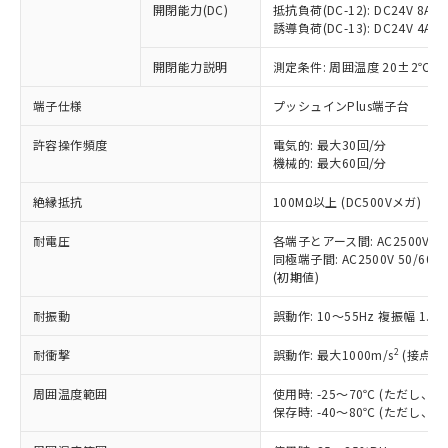
開閉能力(DC)
抵抗負荷(DC-12): DC24V 8A/DC
商品です。
誘導負荷(DC-13): DC24V 4A/DC
対応予定なし：EU RoHS指令（10物質）の
以下の条件をお読みいただき、同意のうえ
非含有に非対応の商品で、対応品を出す予
開閉能力説明
測定条件: 周囲温度 20±2℃、
ご利用ください。
定はありません。
調査・確認中：EU RoHS指令（10物質）の
端子仕様
プッシュインPlus端子台
本サービスは、当社制御機器事業取扱
※1 中国RoHS○×表
非含有の対応状況を調査中または確認中の
商品の当社在庫状況および標準価格
許容操作頻度
商品です。
電気的: 最大30回/分
(税抜)を提供させていただくもので
「○」：最大均質材料含有率が中国RoHSの
機械的: 最大60回/分
非該当品：ライセンス料など無形物で、有
す。
基準値以下であることを示します。
害物質有無と関係のない商品です。
当社制御機器事業取扱商品の中には、
絶縁抵抗
100MΩ以上 (DC500Vメガ)
「×」：最大均質材料含有率が中国RoHSの
仕入先様の事情により、非含有部品として
本サービスの対象外となる商品もある
基準値を超えていることを示します。
いたものが、含有品と判明した場合などや
当社は、これら貴社製品のうち、外国
ことをご了承ください。
耐電圧
各端子とアース間: AC2500V 50/
「－」：未確認です。当社販売部門へお問
むを得ず変更することがあります。
為替および外国貿易法に定める商品
同極端子間: AC2500V 50/60Hz
在庫状況および標準価格照会結果は、
い合わせください。
（以下｢規制貨物等」という）を輸出
(初期値)
記載している更新日時点での社内デー
*EU RoHS指令（10物質）：
または国外への提供する場合は、日本
記
タに基づき作成されるものであり、閲
説明
鉛(Pb) 1000ppm以下、 水銀(Hg) 1000ppm以下、 カド
*中国RoHS10物質の基準値 (GB/T26572)：
耐振動
誤動作: 10～55Hz 複振幅 1.
国政府の輸出許可(または役務取引許
号
覧された時点での実際の在庫および標
ミウム(Cd) 100ppm以下、
Pb(鉛) :1000ppm、 Hg(水銀) : 1000ppm、 Cd(カドミウ
可)を取得するなどの必要な手続きを
六価クロム(Cr(Ⅵ)) 1000ppm以下、ポリ臭化ビフェニル
ム) : 100ppm、
準価格とは異なる場合があることをご
類(PBB) 1000ppm以下、ポリ臭化ジフェニルエーテル類
2
耐衝撃
誤動作: 最大1000m/s
(接点開
Cr(Ⅵ)(六価クロム) : 1000ppm、 PBBs(ポリ臭化ビフェ
とります。
了承ください。
(PBDE) 1000ppm以下、フタル酸ビス(2-エチルヘキシ
○
一定数以上の在庫あり
ニル類) : 1000ppm、 PBDEs(ポリ臭化ジフェニルエーテ
当社は規制貨物を破棄する場合は、完
ル) (DEHP)(別名：DOP) 1000ppm以下、フタル酸ブチ
正式な納期状況および標準価格はお客
ル類) : 1000ppm、
周囲温度範囲
使用時: -25～70℃ (ただし
ルベンジル（BBP） 1000ppm以下、フタル酸ジブチル
全に破砕するなど、違法に輸出されな
DBP(フタル酸ジブチル) : 1000ppm、 DIBP(フタル酸ジ
様のお取引先、またはお客様担当のオ
保存時: -40～80℃ (ただし
（DBP） 1000ppm以下、フタル酸ジイソブチル
イソブチル) : 1000ppm、 BBP(フタル酸ブチルベンジ
△
一定数には満たないが在庫あり
いよう必要な手段を講じます。
ムロン制御機器販売店・当社販売員に
(DIBP) 1000ppm以下
ル) : 1000ppm、
当社は貴社製品を、核兵器、ミサイ
但し、RoHS指令で産業用監視および制御機器に対する
DEHP(フタル酸ビス(2-エチルヘキシル)) : 1000ppm