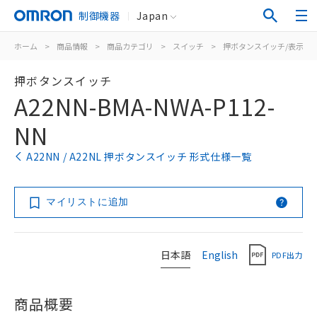
制御機器
Japan
ホーム
>
商品情報
>
商品カテゴリ
>
スイッチ
>
押ボタンスイッチ/表示灯
押ボタンスイッチ
A22NN-BMA-NWA-P112-
NN
A22NN / A22NL 押ボタンスイッチ 形式仕様一覧
マイリストに追加
日本語
English
PDF出力
商品概要