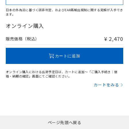
日本の外為法に基づく該非判定、およびEAR再輸出規制に関する見解が入手でき
ます。
"対応済み"や非含有の記載がされた商品であっても、流通
在庫等で未対応品が混在する可能性があります。
オンライン購入
非含有品が必要な際は、弊社営業部門もしくは販売店へお
問い合わせください。
¥ 2,470
販売価格（税込）
この製品のRoHS/REACH対応状況ページへ
カートに追加
オンライン購入における出荷予定日は、カートに追加～「ご購入手続き：価
格・納期の確認」画面にてご確認ください。
カートをみる
ページ先頭へ戻る