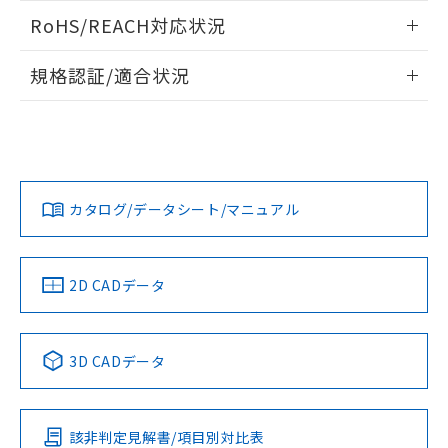
また、RoHS指令のフタル酸エステル類４
ログイン/会員登録いただくと、CADデータをダウンロー
RoHS/REACH対応状況
物質の対応では、対応完了までの期間は出
ドすることができます。
荷製品に未対応品が混在することから備考
情報更新：2026/7/29
欄に対応日を記載しておりました。
規格認証/適合状況
既に当社にて対応品への在庫切替を完了
ログイン/会員登録
EU RoHS
注意事項・凡例
A22NN-BMA-NWA-P112-NNについての規格認証/適合状況に
していることから、特段のことがない限
ついては、「カスタマーサポートセンタ お客様相談室」また
り、2022年1月12日より割愛しておりま
は貴社担当オムロン営業員または販売店にお問い合わせくだ
す。
対応状況
対応予定月
※1
※2
さい。
ダウンロードデータをご利用いただく前に、以下を必ずお読
みください。
カタログ/データシート/マニュアル
対応済み
ソフトウェアの使用条件
お問い合わせ
中国 RoHS
注意事項・凡例
2D CADデータ
中国 RoHS表
※1 ※2
3D CADデータ
Pb
Hg
Cd
Cr(VI)
該非判定見解書/項目別対比表
O
O
O
O