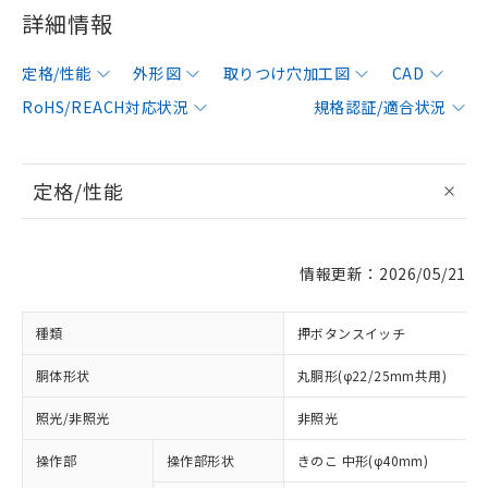
詳細情報
定格/性能
外形図
取りつけ穴加工図
CAD
RoHS/REACH対応状況
規格認証/適合状況
定格/性能
情報更新：2026/05/21
種類
押ボタンスイッチ
胴体形状
丸胴形(φ22/25mm共用)
照光/非照光
非照光
操作部
操作部形状
きのこ 中形(φ40mm)