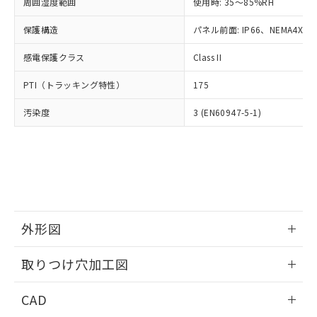
ご相談ください。
周囲湿度範囲
使用時: 35～85%RH
適用除外項目は除く。
ル、化学兵器、生物兵器またはその他
－
在庫なし(最新の在庫状況につ
オムロン制御機器販売店や当社販売拠
フタル酸エステル類の４物質については閾値を超える意
武器並びにこれらの製造装置等に一切
いては、お客様のお取引先、ま
図的な使用がないことを確認しています。
保護構造
パネル前面: IP66、NEMA4X, N
点は「
販売ネットワーク
」をご確認
※2 環境保護使用期限
使用いたしません。
たはお客様担当のオムロン制御
ください。
当社は、貴社製品を第三者に販売する
感電保護クラス
Class II
機器販売店・当社販売員にご確
在庫状況および標準価格結果を当社の
※2 対応予定月
「ｅ」：有害物質（10物質）のすべてが基
場合は、上記1、2および3の内容を当
認ください)
事前の承諾なく第三者に漏洩または開
準値以下であることを示します。
PTI（トラッキング特性）
175
該第三者に通知します。また当社は、
示しないようお願いします。
部品在庫の切り替え状況などにより、予定
「10」：通常の使用状況下において有害物
販売先および販売に係わる関係者が違
マイパーツ機能（部品リスト作成サー
空
受注生産機種、また在庫状況の
汚染度
3 (EN60947-5-1)
月が前後することがあります。
質が外部に漏えいし、環境に深刻な影響を
法に輸出するおそれがある場合は、取
ビス）をご利用いただくには、I-Web
白
情報を公開していない機種
及ぼさない年数を意味します。
り引きをいたしません。
メンバーズにご登録されている必要が
「－」：未確認です。当社販売部門へお問
あります。
い合わせください。
お客様が当ウェブサイト上で当社にご
※3 非含有証明書ダウンロード
登録された部品リストについて、当社
および当社の共同利用者が、当社の製
下記の非含有証明書をダウンロードするこ
品・サービスに関するお客様との取
とができます。
合意する
キャンセル
引・商談に必要な範囲で利用すること
外形図
をご了承ください。
EU RoHS指令（10物質）の非含有証明書
※当社の共同利用者とは、
情報更新：2026/05/21
"個人情報
取りつけ穴加工図
51物質の非含有証明書（当社基準）
の共同利用に関して"
の「1.共同利
※本証明書は発行日時点で非含有を証明す
用者の範囲」に記載されている法人を
情報更新：2026/05/21
るもので、過去に遡って非含有を証明する
CAD
指します。
ものではありません。