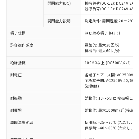
開閉能力(DC)
抵抗負荷(DC-12): DC24V 8A/DC
商品です。
誘導負荷(DC-13): DC24V 4A/DC
対応予定なし：EU RoHS指令（10物質）の
以下の条件をお読みいただき、同意のうえ
非含有に非対応の商品で、対応品を出す予
開閉能力説明
測定条件: 周囲温度 20±2℃、
ご利用ください。
定はありません。
調査・確認中：EU RoHS指令（10物質）の
端子仕様
ねじ締め端子 (M3.5)
本サービスは、当社制御機器事業取扱
※1 中国RoHS○×表
非含有の対応状況を調査中または確認中の
商品の当社在庫状況および標準価格
許容操作頻度
商品です。
電気的: 最大30回/分
(税抜)を提供させていただくもので
「○」：最大均質材料含有率が中国RoHSの
機械的: 最大60回/分
非該当品：ライセンス料など無形物で、有
す。
基準値以下であることを示します。
害物質有無と関係のない商品です。
当社制御機器事業取扱商品の中には、
絶縁抵抗
100MΩ以上 (DC500Vメガ)
「×」：最大均質材料含有率が中国RoHSの
仕入先様の事情により、非含有部品として
本サービスの対象外となる商品もある
基準値を超えていることを示します。
いたものが、含有品と判明した場合などや
当社は、これら貴社製品のうち、外国
ことをご了承ください。
耐電圧
各端子とアース間: AC2500V 50/
「－」：未確認です。当社販売部門へお問
むを得ず変更することがあります。
為替および外国貿易法に定める商品
同極端子間: AC2500V 50/60Hz
在庫状況および標準価格照会結果は、
い合わせください。
（以下｢規制貨物等」という）を輸出
(初期値)
記載している更新日時点での社内デー
*EU RoHS指令（10物質）：
または国外への提供する場合は、日本
記
タに基づき作成されるものであり、閲
説明
鉛(Pb) 1000ppm以下、 水銀(Hg) 1000ppm以下、 カド
*中国RoHS10物質の基準値 (GB/T26572)：
耐振動
誤動作: 10～55Hz 複振幅 1.
国政府の輸出許可(または役務取引許
号
覧された時点での実際の在庫および標
ミウム(Cd) 100ppm以下、
Pb(鉛) :1000ppm、 Hg(水銀) : 1000ppm、 Cd(カドミウ
可)を取得するなどの必要な手続きを
六価クロム(Cr(Ⅵ)) 1000ppm以下、ポリ臭化ビフェニル
ム) : 100ppm、
準価格とは異なる場合があることをご
類(PBB) 1000ppm以下、ポリ臭化ジフェニルエーテル類
2
耐衝撃
誤動作: 最大1000m/s
(接点開
Cr(Ⅵ)(六価クロム) : 1000ppm、 PBBs(ポリ臭化ビフェ
とります。
了承ください。
(PBDE) 1000ppm以下、フタル酸ビス(2-エチルヘキシ
○
一定数以上の在庫あり
ニル類) : 1000ppm、 PBDEs(ポリ臭化ジフェニルエーテ
当社は規制貨物を破棄する場合は、完
ル) (DEHP)(別名：DOP) 1000ppm以下、フタル酸ブチ
正式な納期状況および標準価格はお客
ル類) : 1000ppm、
周囲温度範囲
使用時: -25～70℃ (ただし
ルベンジル（BBP） 1000ppm以下、フタル酸ジブチル
全に破砕するなど、違法に輸出されな
DBP(フタル酸ジブチル) : 1000ppm、 DIBP(フタル酸ジ
様のお取引先、またはお客様担当のオ
保存時: -40～80℃ (ただし
（DBP） 1000ppm以下、フタル酸ジイソブチル
イソブチル) : 1000ppm、 BBP(フタル酸ブチルベンジ
△
一定数には満たないが在庫あり
いよう必要な手段を講じます。
ムロン制御機器販売店・当社販売員に
(DIBP) 1000ppm以下
ル) : 1000ppm、
当社は貴社製品を、核兵器、ミサイ
但し、RoHS指令で産業用監視および制御機器に対する
DEHP(フタル酸ビス(2-エチルヘキシル)) : 1000ppm