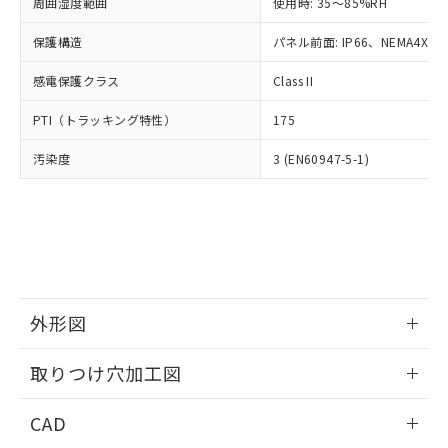
ご相談ください。
周囲湿度範囲
使用時: 35～85%RH
適用除外項目は除く。
ル、化学兵器、生物兵器またはその他
－
在庫なし(最新の在庫状況につ
オムロン制御機器販売店や当社販売拠
フタル酸エステル類の４物質については閾値を超える意
武器並びにこれらの製造装置等に一切
いては、お客様のお取引先、ま
図的な使用がないことを確認しています。
保護構造
パネル前面: IP66、NEMA4X, N
点は「
販売ネットワーク
」をご確認
※2 環境保護使用期限
使用いたしません。
たはお客様担当のオムロン制御
ください。
当社は、貴社製品を第三者に販売する
感電保護クラス
Class II
機器販売店・当社販売員にご確
在庫状況および標準価格結果を当社の
※2 対応予定月
「ｅ」：有害物質（10物質）のすべてが基
場合は、上記1、2および3の内容を当
認ください)
事前の承諾なく第三者に漏洩または開
準値以下であることを示します。
PTI（トラッキング特性）
175
該第三者に通知します。また当社は、
示しないようお願いします。
部品在庫の切り替え状況などにより、予定
「10」：通常の使用状況下において有害物
販売先および販売に係わる関係者が違
マイパーツ機能（部品リスト作成サー
空
受注生産機種、また在庫状況の
汚染度
3 (EN60947-5-1)
月が前後することがあります。
質が外部に漏えいし、環境に深刻な影響を
法に輸出するおそれがある場合は、取
ビス）をご利用いただくには、I-Web
白
情報を公開していない機種
及ぼさない年数を意味します。
り引きをいたしません。
メンバーズにご登録されている必要が
「－」：未確認です。当社販売部門へお問
あります。
い合わせください。
お客様が当ウェブサイト上で当社にご
※3 非含有証明書ダウンロード
登録された部品リストについて、当社
および当社の共同利用者が、当社の製
下記の非含有証明書をダウンロードするこ
品・サービスに関するお客様との取
とができます。
合意する
キャンセル
引・商談に必要な範囲で利用すること
外形図
をご了承ください。
EU RoHS指令（10物質）の非含有証明書
※当社の共同利用者とは、
情報更新：2026/05/21
"個人情報
取りつけ穴加工図
51物質の非含有証明書（当社基準）
の共同利用に関して"
の「1.共同利
※本証明書は発行日時点で非含有を証明す
用者の範囲」に記載されている法人を
情報更新：2026/05/21
るもので、過去に遡って非含有を証明する
CAD
指します。
ものではありません。