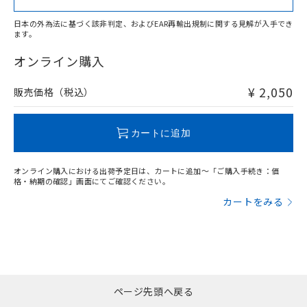
日本の外為法に基づく該非判定、およびEAR再輸出規制に関する見解が入手でき
ます。
"対応済み"や非含有の記載がされた商品であっても、流通
在庫等で未対応品が混在する可能性があります。
オンライン購入
非含有品が必要な際は、弊社営業部門もしくは販売店へお
問い合わせください。
¥ 2,050
販売価格（税込）
この製品のRoHS/REACH対応状況ページへ
カートに追加
オンライン購入における出荷予定日は、カートに追加～「ご購入手続き：価
格・納期の確認」画面にてご確認ください。
カートをみる
ページ先頭へ戻る