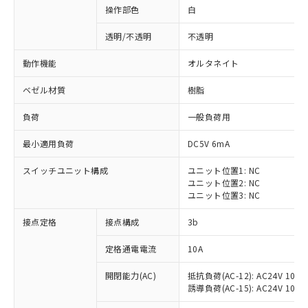
操作部色
白
透明/不透明
不透明
動作機能
オルタネイト
ベゼル材質
樹脂
負荷
一般負荷用
最小適用負荷
DC5V 6mA
スイッチユニット構成
ユニット位置1: NC
ユニット位置2: NC
ユニット位置3: NC
※1 対応状況
接点定格
接点構成
3b
対応済み：EU RoHS指令（10物質）の
定格通電電流
10A
非含有に対応した製品が提供可能な商品で
開閉能力(AC)
抵抗負荷(AC-12): AC24V 10A/A
す。
誘導負荷(AC-15): AC24V 10A/AC
対応予定：EU RoHS指令（10物質）の非含
ご利用条件
有に対応した製品に切り替える予定のある