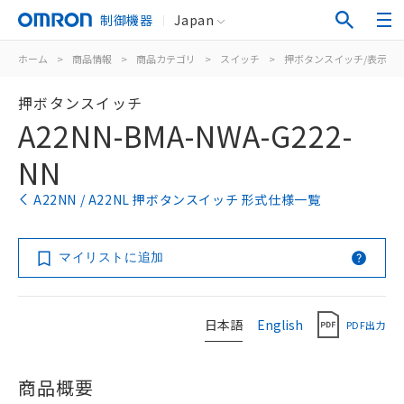
制御機器
Japan
ホーム
>
商品情報
>
商品カテゴリ
>
スイッチ
>
押ボタンスイッチ/表示灯
押ボタンスイッチ
A22NN-BMA-NWA-G222-
NN
A22NN / A22NL 押ボタンスイッチ 形式仕様一覧
マイリストに追加
日本語
English
PDF出力
商品概要