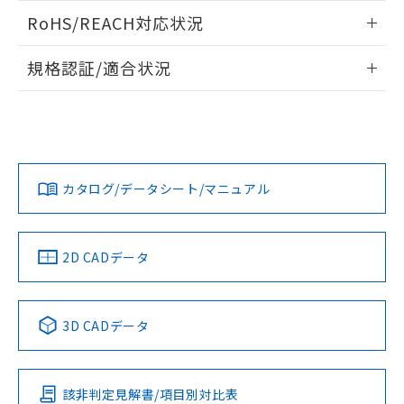
また、RoHS指令のフタル酸エステル類４
ログイン/会員登録いただくと、CADデータをダウンロー
RoHS/REACH対応状況
物質の対応では、対応完了までの期間は出
ドすることができます。
荷製品に未対応品が混在することから備考
情報更新：2026/7/29
欄に対応日を記載しておりました。
規格認証/適合状況
既に当社にて対応品への在庫切替を完了
ログイン/会員登録
EU RoHS
注意事項・凡例
していることから、特段のことがない限
UL認証
CSA認証
CEマーキング
り、2022年1月12日より割愛しておりま
す。
Yes
Yes
Yes
対応状況
対応予定月
※1
※2
ダウンロードデータをご利用いただく前に、以下を必ずお読
みください。
カタログ/データシート/マニュアル
対応済み
ソフトウェアの使用条件
LR型式承認
DNV型式承認
BV型式承認
KR型式承
（イギリス
（ノルウェー
（フランス
（韓国
船舶規格）
船舶規格）
船舶規格）
船舶規格
中国 RoHS
注意事項・凡例
2D CADデータ
No
No
No
No
中国 RoHS表
※1 ※2
3D CADデータ
この製品の規格認証/適合状況ページへ
Pb
Hg
Cd
Cr(VI)
その他の認証はこちらのページからご検索ください
該非判定見解書/項目別対比表
O
O
O
O