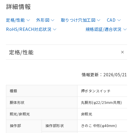
詳細情報
定格/性能
外形図
取りつけ穴加工図
CAD
RoHS/REACH対応状況
規格認証/適合状況
定格/性能
情報更新：2026/05/21
種類
押ボタンスイッチ
胴体形状
丸胴形(φ22/25mm共用)
照光/非照光
非照光
操作部
操作部形状
きのこ 中形(φ40mm)