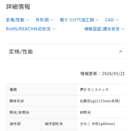
詳細情報
定格/性能
外形図
取りつけ穴加工図
CAD
RoHS/REACH対応状況
規格認証/適合状況
定格/性能
情報更新：2026/05/21
種類
押ボタンスイッチ
胴体形状
丸胴形(φ22/25mm共用)
照光/非照光
非照光
操作部
操作部形状
きのこ 中形(φ40mm)