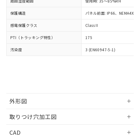
ご相談ください。
周囲湿度範囲
使用時: 35～85%RH
適用除外項目は除く。
ル、化学兵器、生物兵器またはその他
－
在庫なし(最新の在庫状況につ
オムロン制御機器販売店や当社販売拠
フタル酸エステル類の４物質については閾値を超える意
武器並びにこれらの製造装置等に一切
いては、お客様のお取引先、ま
図的な使用がないことを確認しています。
保護構造
パネル前面: IP66、NEMA4X, N
点は「
販売ネットワーク
」をご確認
※2 環境保護使用期限
使用いたしません。
たはお客様担当のオムロン制御
ください。
当社は、貴社製品を第三者に販売する
感電保護クラス
Class II
機器販売店・当社販売員にご確
在庫状況および標準価格結果を当社の
※2 対応予定月
「ｅ」：有害物質（10物質）のすべてが基
場合は、上記1、2および3の内容を当
認ください)
事前の承諾なく第三者に漏洩または開
準値以下であることを示します。
PTI（トラッキング特性）
175
該第三者に通知します。また当社は、
示しないようお願いします。
部品在庫の切り替え状況などにより、予定
「10」：通常の使用状況下において有害物
販売先および販売に係わる関係者が違
マイパーツ機能（部品リスト作成サー
空
受注生産機種、また在庫状況の
汚染度
3 (EN60947-5-1)
月が前後することがあります。
質が外部に漏えいし、環境に深刻な影響を
法に輸出するおそれがある場合は、取
ビス）をご利用いただくには、I-Web
白
情報を公開していない機種
及ぼさない年数を意味します。
り引きをいたしません。
メンバーズにご登録されている必要が
「－」：未確認です。当社販売部門へお問
あります。
い合わせください。
お客様が当ウェブサイト上で当社にご
※3 非含有証明書ダウンロード
登録された部品リストについて、当社
および当社の共同利用者が、当社の製
下記の非含有証明書をダウンロードするこ
品・サービスに関するお客様との取
とができます。
合意する
キャンセル
引・商談に必要な範囲で利用すること
外形図
をご了承ください。
EU RoHS指令（10物質）の非含有証明書
※当社の共同利用者とは、
情報更新：2026/05/21
"個人情報
取りつけ穴加工図
51物質の非含有証明書（当社基準）
の共同利用に関して"
の「1.共同利
※本証明書は発行日時点で非含有を証明す
用者の範囲」に記載されている法人を
情報更新：2026/05/21
るもので、過去に遡って非含有を証明する
CAD
指します。
ものではありません。