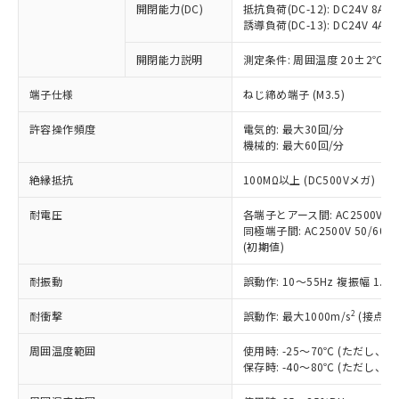
開閉能力(DC)
抵抗負荷(DC-12): DC24V 8A/DC
商品です。
誘導負荷(DC-13): DC24V 4A/DC
対応予定なし：EU RoHS指令（10物質）の
以下の条件をお読みいただき、同意のうえ
非含有に非対応の商品で、対応品を出す予
開閉能力説明
測定条件: 周囲温度 20±2℃、
ご利用ください。
定はありません。
調査・確認中：EU RoHS指令（10物質）の
端子仕様
ねじ締め端子 (M3.5)
本サービスは、当社制御機器事業取扱
※1 中国RoHS○×表
非含有の対応状況を調査中または確認中の
商品の当社在庫状況および標準価格
許容操作頻度
商品です。
電気的: 最大30回/分
(税抜)を提供させていただくもので
「○」：最大均質材料含有率が中国RoHSの
機械的: 最大60回/分
非該当品：ライセンス料など無形物で、有
す。
基準値以下であることを示します。
害物質有無と関係のない商品です。
当社制御機器事業取扱商品の中には、
絶縁抵抗
100MΩ以上 (DC500Vメガ)
「×」：最大均質材料含有率が中国RoHSの
仕入先様の事情により、非含有部品として
本サービスの対象外となる商品もある
基準値を超えていることを示します。
いたものが、含有品と判明した場合などや
当社は、これら貴社製品のうち、外国
ことをご了承ください。
耐電圧
各端子とアース間: AC2500V 50/
「－」：未確認です。当社販売部門へお問
むを得ず変更することがあります。
為替および外国貿易法に定める商品
同極端子間: AC2500V 50/60Hz
在庫状況および標準価格照会結果は、
い合わせください。
（以下｢規制貨物等」という）を輸出
(初期値)
記載している更新日時点での社内デー
*EU RoHS指令（10物質）：
または国外への提供する場合は、日本
記
タに基づき作成されるものであり、閲
説明
鉛(Pb) 1000ppm以下、 水銀(Hg) 1000ppm以下、 カド
*中国RoHS10物質の基準値 (GB/T26572)：
耐振動
誤動作: 10～55Hz 複振幅 1.
国政府の輸出許可(または役務取引許
号
覧された時点での実際の在庫および標
ミウム(Cd) 100ppm以下、
Pb(鉛) :1000ppm、 Hg(水銀) : 1000ppm、 Cd(カドミウ
可)を取得するなどの必要な手続きを
六価クロム(Cr(Ⅵ)) 1000ppm以下、ポリ臭化ビフェニル
ム) : 100ppm、
準価格とは異なる場合があることをご
類(PBB) 1000ppm以下、ポリ臭化ジフェニルエーテル類
2
耐衝撃
誤動作: 最大1000m/s
(接点開
Cr(Ⅵ)(六価クロム) : 1000ppm、 PBBs(ポリ臭化ビフェ
とります。
了承ください。
(PBDE) 1000ppm以下、フタル酸ビス(2-エチルヘキシ
○
一定数以上の在庫あり
ニル類) : 1000ppm、 PBDEs(ポリ臭化ジフェニルエーテ
当社は規制貨物を破棄する場合は、完
ル) (DEHP)(別名：DOP) 1000ppm以下、フタル酸ブチ
正式な納期状況および標準価格はお客
ル類) : 1000ppm、
周囲温度範囲
使用時: -25～70℃ (ただし
ルベンジル（BBP） 1000ppm以下、フタル酸ジブチル
全に破砕するなど、違法に輸出されな
DBP(フタル酸ジブチル) : 1000ppm、 DIBP(フタル酸ジ
様のお取引先、またはお客様担当のオ
保存時: -40～80℃ (ただし
（DBP） 1000ppm以下、フタル酸ジイソブチル
イソブチル) : 1000ppm、 BBP(フタル酸ブチルベンジ
△
一定数には満たないが在庫あり
いよう必要な手段を講じます。
ムロン制御機器販売店・当社販売員に
(DIBP) 1000ppm以下
ル) : 1000ppm、
当社は貴社製品を、核兵器、ミサイ
但し、RoHS指令で産業用監視および制御機器に対する
DEHP(フタル酸ビス(2-エチルヘキシル)) : 1000ppm