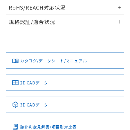
また、RoHS指令のフタル酸エステル類４
ログイン/会員登録いただくと、CADデータをダウンロー
RoHS/REACH対応状況
物質の対応では、対応完了までの期間は出
ドすることができます。
荷製品に未対応品が混在することから備考
情報更新：2026/7/29
欄に対応日を記載しておりました。
規格認証/適合状況
既に当社にて対応品への在庫切替を完了
ログイン/会員登録
EU RoHS
注意事項・凡例
していることから、特段のことがない限
UL認証
CSA認証
CEマーキング
り、2022年1月12日より割愛しておりま
す。
Yes
Yes
Yes
対応状況
対応予定月
※1
※2
ダウンロードデータをご利用いただく前に、以下を必ずお読
みください。
カタログ/データシート/マニュアル
対応済み
ソフトウェアの使用条件
LR型式承認
DNV型式承認
BV型式承認
KR型式承
（イギリス
（ノルウェー
（フランス
（韓国
船舶規格）
船舶規格）
船舶規格）
船舶規格
中国 RoHS
注意事項・凡例
2D CADデータ
No
No
No
No
中国 RoHS表
※1 ※2
3D CADデータ
この製品の規格認証/適合状況ページへ
Pb
Hg
Cd
Cr(VI)
その他の認証はこちらのページからご検索ください
該非判定見解書/項目別対比表
O
O
O
O