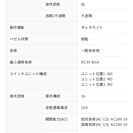
操作部色
白
透明/不透明
不透明
動作機能
オルタネイト
ベゼル材質
樹脂
負荷
一般負荷用
最小適用負荷
DC5V 6mA
スイッチユニット構成
ユニット位置1: NO
ユニット位置2: NO
ユニット位置3: NO
※1 対応状況
接点定格
接点構成
3a
対応済み：EU RoHS指令（10物質）の
定格通電電流
10A
非含有に対応した製品が提供可能な商品で
開閉能力(AC)
抵抗負荷(AC-12): AC24V 10A/A
す。
誘導負荷(AC-15): AC24V 10A/AC
対応予定：EU RoHS指令（10物質）の非含
ご利用条件
有に対応した製品に切り替える予定のある