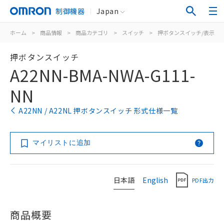
制御機器
Japan
ホーム
>
商品情報
>
商品カテゴリ
>
スイッチ
>
押ボタンスイッチ/表示灯
押ボタンスイッチ
A22NN-BMA-NWA-G111-
NN
A22NN / A22NL 押ボタンスイッチ 形式仕様一覧
マイリストに追加
日本語
English
PDF出力
商品概要