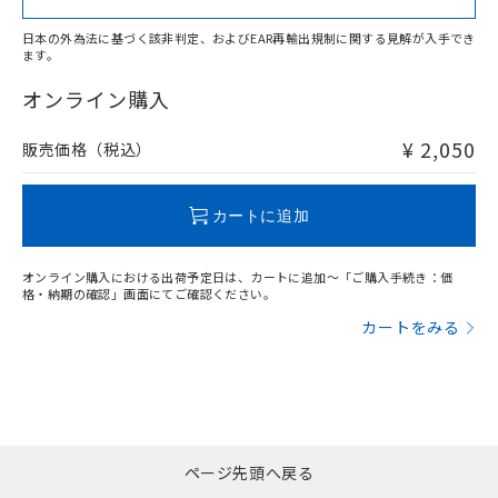
日本の外為法に基づく該非判定、およびEAR再輸出規制に関する見解が入手でき
ます。
"対応済み"や非含有の記載がされた商品であっても、流通
在庫等で未対応品が混在する可能性があります。
オンライン購入
非含有品が必要な際は、弊社営業部門もしくは販売店へお
問い合わせください。
¥ 2,050
販売価格（税込）
この製品のRoHS/REACH対応状況ページへ
カートに追加
オンライン購入における出荷予定日は、カートに追加～「ご購入手続き：価
格・納期の確認」画面にてご確認ください。
カートをみる
ページ先頭へ戻る