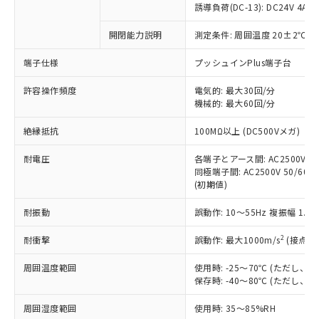
商品です。
誘導負荷(DC-13): DC24V 4A/DC
対応予定なし：EU RoHS指令（10物質）の
以下の条件をお読みいただき、同意のうえ
開閉能力説明
測定条件: 周囲温度 20±2℃、
非含有に非対応の商品で、対応品を出す予
ご利用ください。
定はありません。
端子仕様
プッシュインPlus端子台
調査・確認中：EU RoHS指令（10物質）の
本サービスは、当社制御機器事業取扱
※1 中国RoHS○×表
非含有の対応状況を調査中または確認中の
商品の当社在庫状況および標準価格
許容操作頻度
電気的: 最大30回/分
商品です。
機械的: 最大60回/分
(税抜)を提供させていただくもので
「○」：最大均質材料含有率が中国RoHSの
非該当品：ライセンス料など無形物で、有
す。
基準値以下であることを示します。
害物質有無と関係のない商品です。
絶縁抵抗
100MΩ以上 (DC500Vメガ)
当社制御機器事業取扱商品の中には、
「×」：最大均質材料含有率が中国RoHSの
仕入先様の事情により、非含有部品として
本サービスの対象外となる商品もある
基準値を超えていることを示します。
いたものが、含有品と判明した場合などや
耐電圧
各端子とアース間: AC2500V 50/
当社は、これら貴社製品のうち、外国
ことをご了承ください。
「－」：未確認です。当社販売部門へお問
むを得ず変更することがあります。
同極端子間: AC2500V 50/60Hz
為替および外国貿易法に定める商品
在庫状況および標準価格照会結果は、
い合わせください。
(初期値)
（以下｢規制貨物等」という）を輸出
記載している更新日時点での社内デー
*EU RoHS指令（10物質）：
または国外への提供する場合は、日本
記
タに基づき作成されるものであり、閲
説明
耐振動
誤動作: 10～55Hz 複振幅 1.
鉛(Pb) 1000ppm以下、 水銀(Hg) 1000ppm以下、 カド
*中国RoHS10物質の基準値 (GB/T26572)：
国政府の輸出許可(または役務取引許
号
覧された時点での実際の在庫および標
ミウム(Cd) 100ppm以下、
Pb(鉛) :1000ppm、 Hg(水銀) : 1000ppm、 Cd(カドミウ
可)を取得するなどの必要な手続きを
六価クロム(Cr(Ⅵ)) 1000ppm以下、ポリ臭化ビフェニル
ム) : 100ppm、
準価格とは異なる場合があることをご
2
耐衝撃
誤動作: 最大1000m/s
(接点開
類(PBB) 1000ppm以下、ポリ臭化ジフェニルエーテル類
Cr(Ⅵ)(六価クロム) : 1000ppm、 PBBs(ポリ臭化ビフェ
とります。
了承ください。
(PBDE) 1000ppm以下、フタル酸ビス(2-エチルヘキシ
○
一定数以上の在庫あり
ニル類) : 1000ppm、 PBDEs(ポリ臭化ジフェニルエーテ
当社は規制貨物を破棄する場合は、完
ル) (DEHP)(別名：DOP) 1000ppm以下、フタル酸ブチ
周囲温度範囲
使用時: -25～70℃ (ただし
正式な納期状況および標準価格はお客
ル類) : 1000ppm、
ルベンジル（BBP） 1000ppm以下、フタル酸ジブチル
全に破砕するなど、違法に輸出されな
DBP(フタル酸ジブチル) : 1000ppm、 DIBP(フタル酸ジ
保存時: -40～80℃ (ただし
様のお取引先、またはお客様担当のオ
（DBP） 1000ppm以下、フタル酸ジイソブチル
イソブチル) : 1000ppm、 BBP(フタル酸ブチルベンジ
△
一定数には満たないが在庫あり
いよう必要な手段を講じます。
ムロン制御機器販売店・当社販売員に
(DIBP) 1000ppm以下
ル) : 1000ppm、
周囲湿度範囲
使用時: 35～85%RH
当社は貴社製品を、核兵器、ミサイ
但し、RoHS指令で産業用監視および制御機器に対する
DEHP(フタル酸ビス(2-エチルヘキシル)) : 1000ppm
ご相談ください。