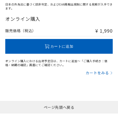
日本の外為法に基づく該非判定、およびEAR再輸出規制に関する見解が入手でき
ます。
"対応済み"や非含有の記載がされた商品であっても、流通
在庫等で未対応品が混在する可能性があります。
オンライン購入
非含有品が必要な際は、弊社営業部門もしくは販売店へお
問い合わせください。
¥ 1,990
販売価格（税込）
この製品のRoHS/REACH対応状況ページへ
カートに追加
オンライン購入における出荷予定日は、カートに追加～「ご購入手続き：価
格・納期の確認」画面にてご確認ください。
カートをみる
ページ先頭へ戻る