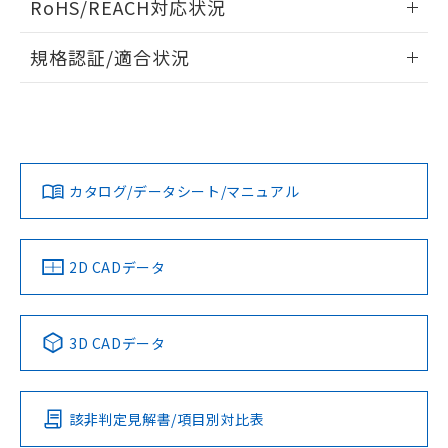
RoHS/REACH対応状況
ドすることができます。
物質の対応では、対応完了までの期間は出
荷製品に未対応品が混在することから備考
情報更新：2026/7/29
規格認証/適合状況
欄に対応日を記載しておりました。
既に当社にて対応品への在庫切替を完了
ログイン/会員登録
EU RoHS
注意事項・凡例
A22NN-BMA-NRA-P202-NNについての規格認証/適合状況に
していることから、特段のことがない限
ついては、「カスタマーサポートセンタ お客様相談室」また
り、2022年1月12日より割愛しておりま
は貴社担当オムロン営業員または販売店にお問い合わせくだ
す。
対応状況
対応予定月
※1
※2
さい。
ダウンロードデータをご利用いただく前に、以下を必ずお読
みください。
カタログ/データシート/マニュアル
対応済み
ソフトウェアの使用条件
お問い合わせ
中国 RoHS
注意事項・凡例
2D CADデータ
中国 RoHS表
※1 ※2
3D CADデータ
Pb
Hg
Cd
Cr(VI)
該非判定見解書/項目別対比表
O
O
O
O