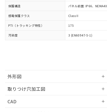
適用除外項目は除く。
ル、化学兵器、生物兵器またはその他
－
在庫なし(最新の在庫状況につ
オムロン制御機器販売店や当社販売拠
フタル酸エステル類の４物質については閾値を超える意
保護構造
パネル前面: IP66、NEMA4X, N
武器並びにこれらの製造装置等に一切
いては、お客様のお取引先、ま
図的な使用がないことを確認しています。
点は「
販売ネットワーク
」をご確認
※2 環境保護使用期限
使用いたしません。
たはお客様担当のオムロン制御
ください。
感電保護クラス
Class II
当社は、貴社製品を第三者に販売する
機器販売店・当社販売員にご確
在庫状況および標準価格結果を当社の
※2 対応予定月
「ｅ」：有害物質（10物質）のすべてが基
場合は、上記1、2および3の内容を当
認ください)
事前の承諾なく第三者に漏洩または開
PTI（トラッキング特性）
175
準値以下であることを示します。
該第三者に通知します。また当社は、
示しないようお願いします。
部品在庫の切り替え状況などにより、予定
「10」：通常の使用状況下において有害物
販売先および販売に係わる関係者が違
マイパーツ機能（部品リスト作成サー
汚染度
3 (EN60947-5-1)
空
受注生産機種、また在庫状況の
月が前後することがあります。
質が外部に漏えいし、環境に深刻な影響を
法に輸出するおそれがある場合は、取
ビス）をご利用いただくには、I-Web
白
情報を公開していない機種
及ぼさない年数を意味します。
り引きをいたしません。
メンバーズにご登録されている必要が
「－」：未確認です。当社販売部門へお問
あります。
い合わせください。
お客様が当ウェブサイト上で当社にご
※3 非含有証明書ダウンロード
登録された部品リストについて、当社
および当社の共同利用者が、当社の製
下記の非含有証明書をダウンロードするこ
品・サービスに関するお客様との取
とができます。
外形図
合意する
キャンセル
引・商談に必要な範囲で利用すること
をご了承ください。
情報更新：2026/05/21
EU RoHS指令（10物質）の非含有証明書
※当社の共同利用者とは、
"個人情報
取りつけ穴加工図
51物質の非含有証明書（当社基準）
の共同利用に関して"
の「1.共同利
※本証明書は発行日時点で非含有を証明す
情報更新：2026/05/21
用者の範囲」に記載されている法人を
CAD
るもので、過去に遡って非含有を証明する
指します。
ものではありません。
ログイン/会員登録いただくと、CADデータをダウンロー
また、RoHS指令のフタル酸エステル類４