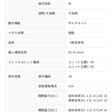
操作部色
赤
透明/不透明
不透明
動作機能
オルタネイト
ベゼル材質
樹脂
負荷
一般負荷用
最小適用負荷
DC5V 6mA
スイッチユニット構成
ユニット位置1: NC
ユニット位置3: NC
接点定格
接点構成
2b
※1 対応状況
定格通電電流
10A
対応済み：EU RoHS指令（10物質）の
非含有に対応した製品が提供可能な商品で
開閉能力(AC)
抵抗負荷(AC-12): AC24V 10A/A
す。
誘導負荷(AC-15): AC24V 10A/AC
対応予定：EU RoHS指令（10物質）の非含
ご利用条件
有に対応した製品に切り替える予定のある
開閉能力(DC)
抵抗負荷(DC-12): DC24V 8A/DC