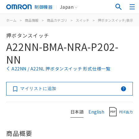
制御機器
Japan
ホーム
>
商品情報
>
商品カテゴリ
>
スイッチ
>
押ボタンスイッチ/表示灯
押ボタンスイッチ
A22NN-BMA-NRA-P202-
NN
A22NN / A22NL 押ボタンスイッチ 形式仕様一覧
マイリストに追加
日本語
English
PDF出力
商品概要