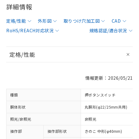
詳細情報
定格/性能
外形図
取りつけ穴加工図
CAD
RoHS/REACH対応状況
規格認証/適合状況
定格/性能
情報更新：2026/05/21
種類
押ボタンスイッチ
胴体形状
丸胴形(φ22/25mm共用)
照光/非照光
非照光
操作部
操作部形状
きのこ 中形(φ40mm)